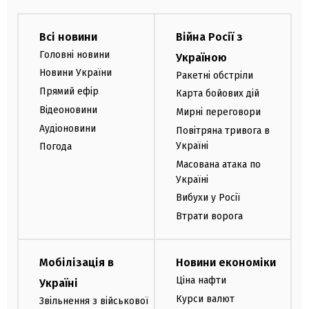
Всі новини
Війна Росії з
Головні новини
Україною
Новини України
Ракетні обстріли
Прямий ефір
Карта бойових дій
Відеоновини
Мирні переговори
Аудіоновини
Повітряна тривога в
Україні
Погода
Масована атака по
Україні
Вибухи у Росії
Втрати ворога
Мобілізація в
Новини економіки
Ціна нафти
Україні
Курси валют
Звільнення з військової