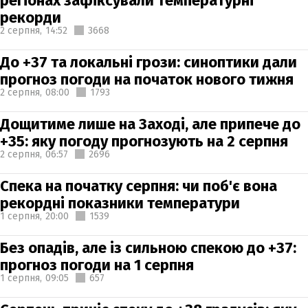
регіонах зафіксували температурні
рекорди
2 серпня,
14:52
3668
До +37 та локальні грози: синоптики дали
прогноз погоди на початок нового тижня
2 серпня,
08:00
1793
Дощитиме лише на Заході, але припече до
+35: яку погоду прогнозують на 2 серпня
2 серпня,
06:57
2696
Спека на початку серпня: чи поб'є вона
рекордні показники температури
1 серпня,
20:00
1539
Без опадів, але із сильною спекою до +37:
прогноз погоди на 1 серпня
1 серпня,
09:05
657