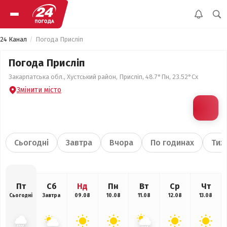
24 Канал
Погода Присліп
Погода Присліп
Закарпатська обл., Хустський район, Присліп, 48.7°Пн, 23.52°Сх
Змінити місто
Сьогодні
Завтра
Вчора
По годинах
Тиж
Пт
Сб
Нд
Пн
Вт
Ср
Чт
Сьогодні
Завтра
09.08
10.08
11.08
12.08
13.08