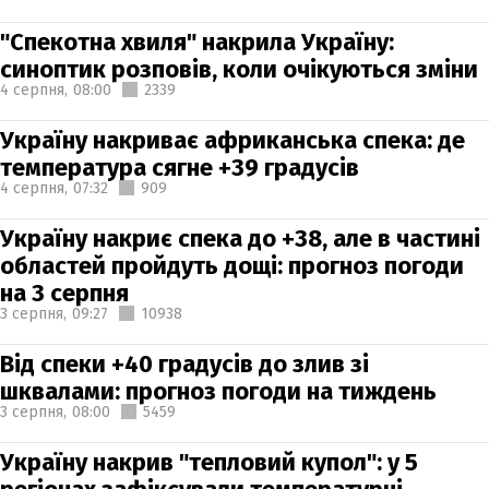
"Спекотна хвиля" накрила Україну:
синоптик розповів, коли очікуються зміни
4 серпня,
08:00
2339
Україну накриває африканська спека: де
температура сягне +39 градусів
4 серпня,
07:32
909
Україну накриє спека до +38, але в частині
областей пройдуть дощі: прогноз погоди
на 3 серпня
3 серпня,
09:27
10938
Від спеки +40 градусів до злив зі
шквалами: прогноз погоди на тиждень
3 серпня,
08:00
5459
Україну накрив "тепловий купол": у 5