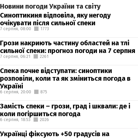
Новини погоди України та світу
Синоптикиня відповіла, яку негоду
очікувати після сильної спеки
7 серпня,
08:00
1773
Грози накриють частину областей на тлі
сильної спеки: прогноз погоди на 7 серпня
7 серпня,
06:21
2261
Спека почне відступати: синоптики
розповіли, коли та як зміниться погода в
Україні
6 серпня,
20:00
875
Замість спеки – грози, град і шквали: де і
коли погіршиться погода
6 серпня,
18:53
2026
Українці фіксують +50 градусів на