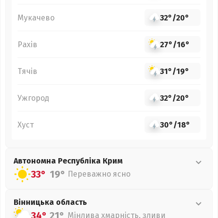
Мукачево
32°
/
20°
Рахів
27°
/
16°
Тячів
31°
/
19°
Ужгород
32°
/
20°
Хуст
30°
/
18°
Автономна Республіка Крим
33°
19°
Переважно ясно
Вінницька
область
34°
21°
Мінлива хмарність, зливи