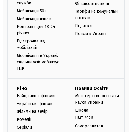
служби
Фінансові новини
Мобілізація 50+
Тарифи на комунальні
послуги
Мобілізація жінок
Податки
Контракт для 18-24-
річних
Пенсія в Україні
Відстрочка від
мобілізації
Мобілізація в Україні:
скільки осіб мобілізує
ТЦК
Кіно
Новини Освіти
Найцікавіші фільми
Міністерство освіти та
науки України
Українські фільми
Школа
Фільми на вечір
НМТ 2026
Комедії
Саморозвиток
Серіали