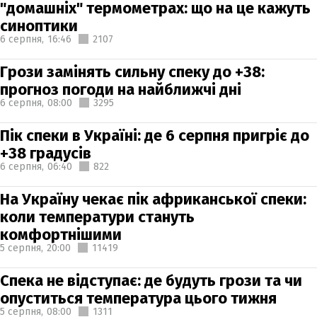
"домашніх" термометрах: що на це кажуть
синоптики
6 серпня,
16:46
2107
Грози замінять сильну спеку до +38:
прогноз погоди на найближчі дні
6 серпня,
08:00
3295
Пік спеки в Україні: де 6 серпня пригріє до
+38 градусів
6 серпня,
06:40
822
На Україну чекає пік африканської спеки:
коли температури стануть
комфортнішими
5 серпня,
20:00
11419
Спека не відступає: де будуть грози та чи
опуститься температура цього тижня
5 серпня,
08:00
1311