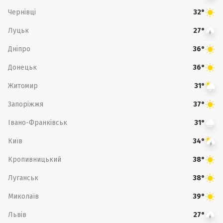
Чернівці
32°
Луцьк
27°
Дніпро
36°
Донецьк
36°
Житомир
31°
Запоріжжя
37°
Івано-Франківськ
31°
Київ
34°
Кропивницький
38°
Луганськ
38°
Миколаїв
39°
Львів
27°