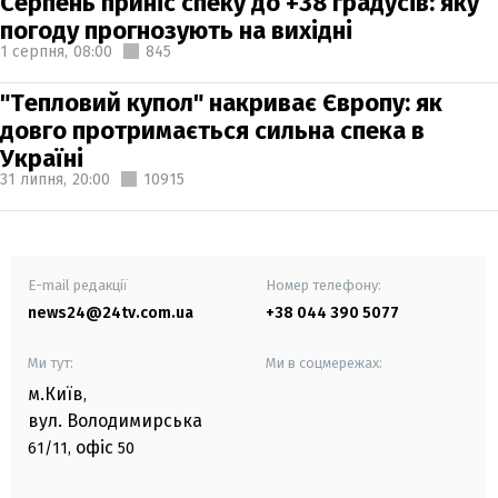
Серпень приніс спеку до +38 градусів: яку
погоду прогнозують на вихідні
1 серпня,
08:00
845
"Тепловий купол" накриває Європу: як
довго протримається сильна спека в
Україні
31 липня,
20:00
10915
E-mail редакції
Номер телефону:
news24@24tv.com.ua
+38 044 390 5077
Ми тут:
Ми в соцмережах:
м.Київ
,
вул. Володимирська
офіс
61/11,
50