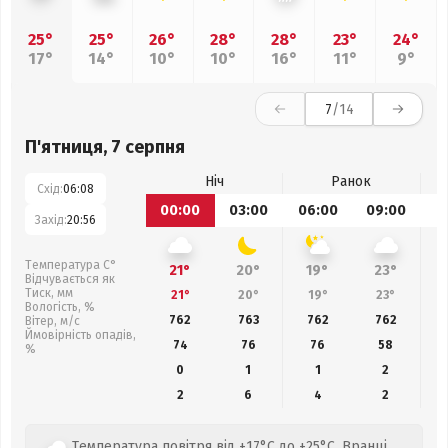
25°
25°
26°
28°
28°
23°
24°
17°
14°
10°
10°
16°
11°
9°
7
/14
П'ятниця, 7 серпня
Ніч
Ранок
Схід:
06:08
00:00
03:00
06:00
09:00
1
Захід:
20:56
Температура С°
21°
20°
19°
23°
Відчувається як
Тиск, мм
21°
20°
19°
23°
Вологість, %
762
763
762
762
Вітер, м/с
Ймовірність опадів,
74
76
76
58
%
0
1
1
2
2
6
4
2
Температура повітря від +17°C до +25°C. Вранці