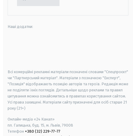
Наші додатки:
android
apple
smart tv
samsung smart tv
Всі комерційні рекламні матеріали позначені словами "Спецпроєкт"
чи "Партнерський матеріал". Матеріали з позначкою "Експерт",
"Позиція" відображають позицію авторів та героїв. Редакція може
не поділяти їхніх поглядів. Детальніше щодо реклами та правил
цитування можна ознайомитись в правилах користування сайтом.
Усі права захищені.
Матеріали сайту призначені для осіб старше
21
року (21+)
Онлайн-медіа «24 Канал»
пл. Галицька, буд. 15, м. Львів, 79008
Телефон
+380 (32) 229-77-77