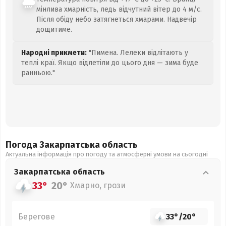
мінлива хмарність, ледь відчутний вітер до 4 м/с.
Після обіду небо затягнеться хмарами. Надвечір
дощитиме.
Народні прикмети:
"Пимена. Лелеки відлітають у
теплі краї. Якщо відлетіли до цього дня — зима буде
ранньою."
Погода Закарпатська
область
Актуальна інформація про погоду та атмосферні умови на сьогодні
Закарпатська
область
33°
20°
Хмарно, грози
Берегове
33°
/
20°