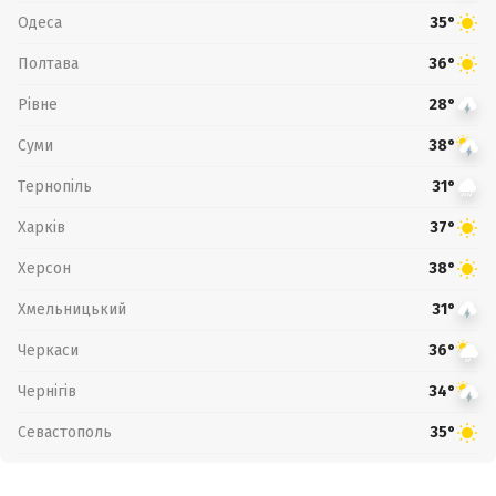
Одеса
35°
Полтава
36°
Рівне
28°
Суми
38°
Тернопіль
31°
Харків
37°
Херсон
38°
Хмельницький
31°
Черкаси
36°
Чернігів
34°
Севастополь
35°