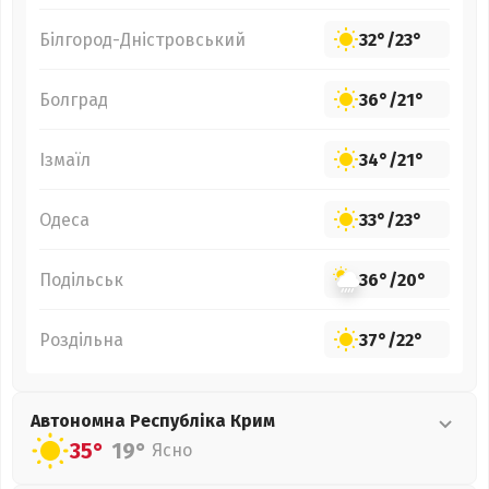
Білгород-Дністровський
32°
/
23°
Болград
36°
/
21°
Ізмаїл
34°
/
21°
Одеса
33°
/
23°
Подільськ
36°
/
20°
Роздільна
37°
/
22°
Автономна Республіка Крим
35°
19°
Ясно