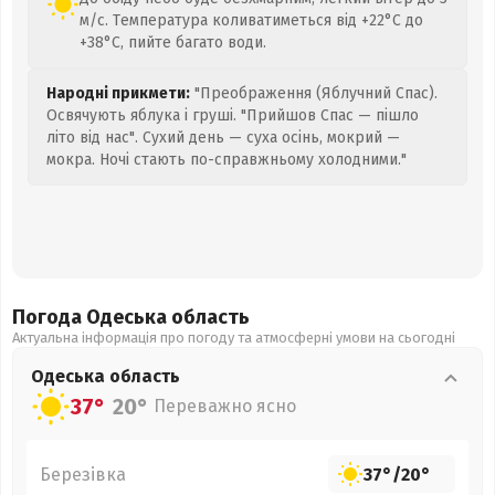
м/с. Температура коливатиметься від +22°C до
+38°C, пийте багато води.
Народні прикмети:
"Преображення (Яблучний Спас).
Освячують яблука і груші. "Прийшов Спас — пішло
літо від нас". Сухий день — суха осінь, мокрий —
мокра. Ночі стають по-справжньому холодними."
Погода Одеська
область
Актуальна інформація про погоду та атмосферні умови на сьогодні
Одеська
область
37°
20°
Переважно ясно
Березівка
37°
/
20°