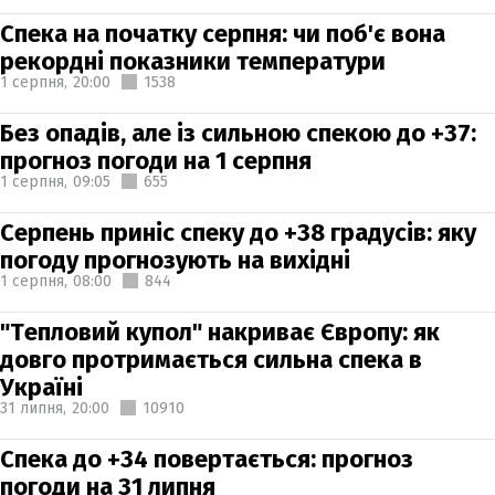
Спека на початку серпня: чи поб'є вона
рекордні показники температури
1 серпня,
20:00
1538
Без опадів, але із сильною спекою до +37:
прогноз погоди на 1 серпня
1 серпня,
09:05
655
Серпень приніс спеку до +38 градусів: яку
погоду прогнозують на вихідні
1 серпня,
08:00
844
"Тепловий купол" накриває Європу: як
довго протримається сильна спека в
Україні
31 липня,
20:00
10910
Спека до +34 повертається: прогноз
погоди на 31 липня