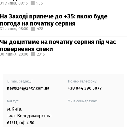
31 липня,
09:15
936
На Заході припече до +35: якою буде
погода на початку серпня
31 липня,
08:00
428
Чи дощитиме на початку серпня під час
повернення спеки
30 липня,
20:00
2315
E-mail редакції
Номер телефону:
news24@24tv.com.ua
+38 044 390 5077
Ми тут:
Ми в соцмережах:
м.Київ
,
вул. Володимирська
офіс
61/11,
50