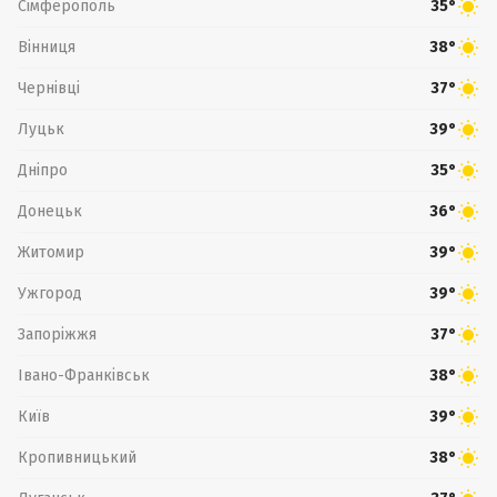
Сімферополь
35°
Вінниця
38°
Чернівці
37°
Луцьк
39°
Дніпро
35°
Донецьк
36°
Житомир
39°
Ужгород
39°
Запоріжжя
37°
Івано-Франківськ
38°
Київ
39°
Кропивницький
38°