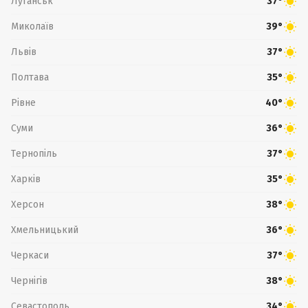
Луганськ
37°
Миколаїв
39°
Львів
37°
Полтава
35°
Рівне
40°
Суми
36°
Тернопіль
37°
Харків
35°
Херсон
38°
Хмельницький
36°
Черкаси
37°
Чернігів
38°
Севастополь
34°