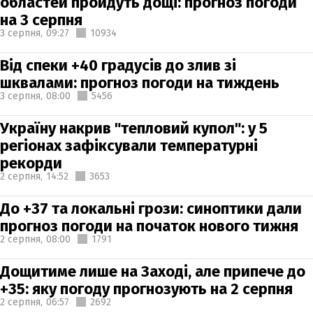
областей пройдуть дощі: прогноз погоди
на 3 серпня
3 серпня,
09:27
10934
Від спеки +40 градусів до злив зі
шквалами: прогноз погоди на тиждень
3 серпня,
08:00
5456
Україну накрив "тепловий купол": у 5
регіонах зафіксували температурні
рекорди
2 серпня,
14:52
3653
До +37 та локальні грози: синоптики дали
прогноз погоди на початок нового тижня
2 серпня,
08:00
1791
Дощитиме лише на Заході, але припече до
+35: яку погоду прогнозують на 2 серпня
2 серпня,
06:57
2692