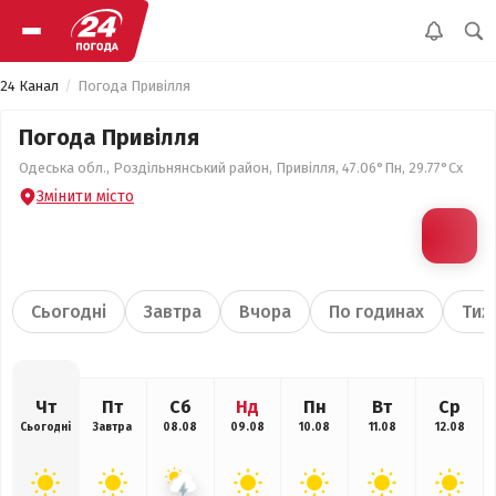
24 Канал
Погода Привілля
Погода Привілля
Одеська обл., Роздільнянський район, Привілля, 47.06°Пн, 29.77°Сх
Змінити місто
Сьогодні
Завтра
Вчора
По годинах
Тиж
Чт
Пт
Сб
Нд
Пн
Вт
Ср
Сьогодні
Завтра
08.08
09.08
10.08
11.08
12.08