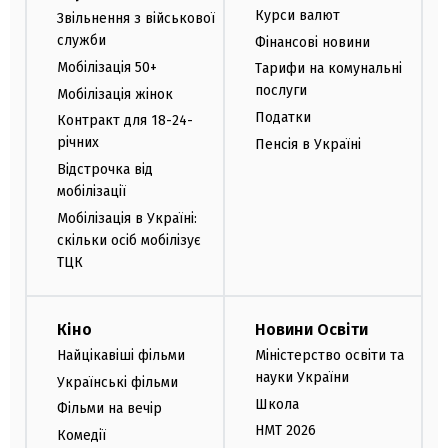
Курси валют
Звільнення з військової
служби
Фінансові новини
Мобілізація 50+
Тарифи на комунальні
послуги
Мобілізація жінок
Податки
Контракт для 18-24-
річних
Пенсія в Україні
Відстрочка від
мобілізації
Мобілізація в Україні:
скільки осіб мобілізує
ТЦК
Кіно
Новини Освіти
Найцікавіші фільми
Міністерство освіти та
науки України
Українські фільми
Школа
Фільми на вечір
НМТ 2026
Комедії