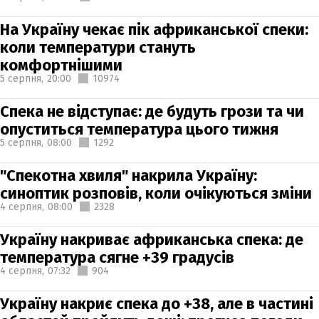
На Україну чекає пік африканської спеки:
коли температури стануть
комфортнішими
5 серпня,
20:00
10974
Спека не відступає: де будуть грози та чи
опуститься температура цього тижня
5 серпня,
08:00
1292
"Спекотна хвиля" накрила Україну:
синоптик розповів, коли очікуються зміни
4 серпня,
08:00
2328
Україну накриває африканська спека: де
температура сягне +39 градусів
4 серпня,
07:32
904
Україну накриє спека до +38, але в частині