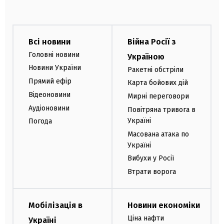
Всі новини
Війна Росії з
Головні новини
Україною
Новини України
Ракетні обстріли
Прямий ефір
Карта бойових дій
Відеоновини
Мирні переговори
Аудіоновини
Повітряна тривога в
Україні
Погода
Масована атака по
Україні
Вибухи у Росії
Втрати ворога
Мобілізація в
Новини економіки
Ціна нафти
Україні