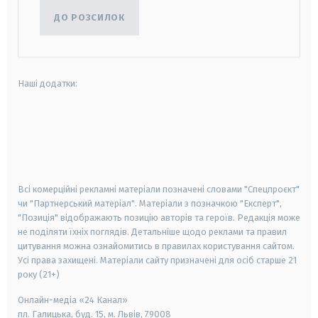
ДО РОЗСИЛОК
Наші додатки:
android
apple
smart tv
samsung smart tv
Всі комерційні рекламні матеріали позначені словами "Спецпроєкт"
чи "Партнерський матеріал". Матеріали з позначкою "Експерт",
"Позиція" відображають позицію авторів та героїв. Редакція може
не поділяти їхніх поглядів. Детальніше щодо реклами та правил
цитування можна ознайомитись в правилах користування сайтом.
Усі права захищені.
Матеріали сайту призначені для осіб старше
21
року (21+)
Онлайн-медіа «24 Канал»
пл. Галицька, буд. 15, м. Львів, 79008