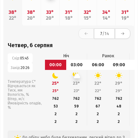
38°
38°
33°
31°
32°
34°
31°
22°
20°
20°
18°
15°
14°
19°
7
/14
Четвер, 6 серпня
Ніч
Ранок
Схід:
05:45
00:00
03:00
06:00
09:00
1
Захід:
20:26
Температура С°
25°
23°
22°
29°
Відчувається як
Тиск, мм
25°
23°
22°
29°
Вологість, %
762
762
762
762
Вітер, м/с
Ймовірність опадів,
53
59
67
48
%
2
2
2
2
2
2
2
2
До обіду небо буде безхмарним, легкий вітер до 3