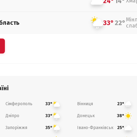
24°
14°
Хма
Мін
33°
22°
бласть
сла
їні
Сімферополь
Вінниця
33°
23°
Дніпро
Донецьк
33°
38°
Запоріжжя
Івано-Франківськ
35°
25°