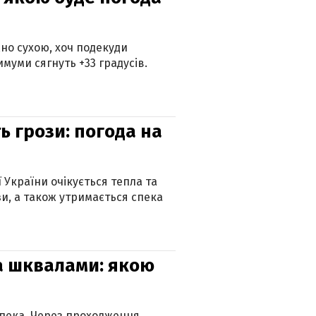
но сухою, хоч подекуди
муми сягнуть +33 градусів.
ь грози: погода на
ї України очікується тепла та
зи, а також утримається спека
та шквалами: якою
спека. Через проходження