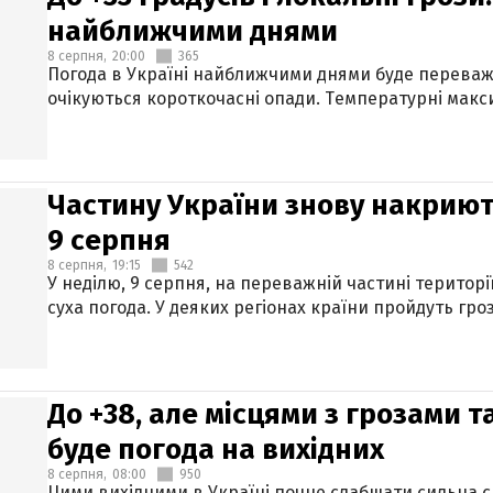
найближчими днями
8 серпня,
20:00
365
Погода в Україні найближчими днями буде переваж
очікуються короткочасні опади. Температурні макси
Частину України знову накриют
9 серпня
8 серпня,
19:15
542
У неділю, 9 серпня, на переважній частині територі
суха погода. У деяких регіонах країни пройдуть гро
До +38, але місцями з грозами 
буде погода на вихідних
8 серпня,
08:00
950
Цими вихідними в Україні почне слабшати сильна 