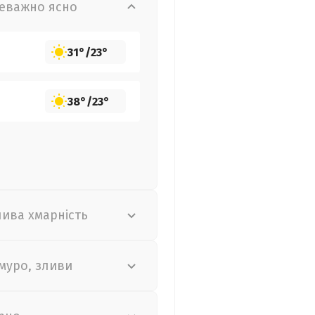
еважно ясно
31°
/
23°
38°
/
23°
лива хмарність
муро, зливи