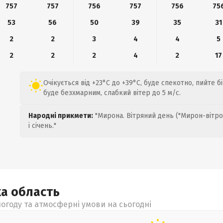
757
757
756
757
756
75
53
56
50
39
35
31
2
2
3
4
4
5
2
2
2
4
2
17
Очікується від +23°C до +39°C, буде спекотно, пийте 
буде безхмарним, слабкий вітер до 5 м/с.
Народні прикмети:
"Мирона. Вітряний день ("Мирон-вітро
і січень."
ка
область
огоду та атмосферні умови на сьогодні