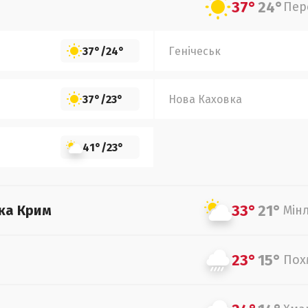
37°
24°
Пер
37°
/
24°
Генічеськ
37°
/
23°
Нова Каховка
41°
/
23°
33°
21°
ка Крим
Мін
23°
15°
Пох