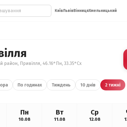
Київ
Львів
Вінниця
Хмельницький
вілля
 район, Привілля, 46.16°Пн, 33.35°Сх
ора
По годинах
Тиждень
10 днів
2 тижні
Пн
Вт
Ср
10.08
11.08
12.08
1