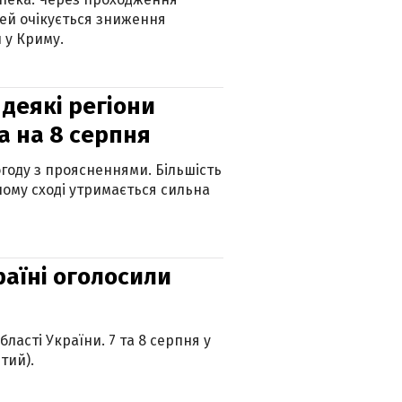
ей очікується зниження
 у Криму.
 деякі регіони
а на 8 серпня
огоду з проясненнями. Більшість
ному сході утримається сильна
країні оголосили
ласті України. 7 та 8 серпня у
тий).