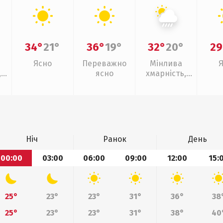
34°
21°
36°
19°
32°
20°
29
Ясно
Переважно
Мінлива
,
ясно
хмарність,
зливи
Ніч
Ранок
День
00:00
03:00
06:00
09:00
12:00
15:
25°
23°
23°
31°
36°
38
25°
23°
23°
31°
38°
40