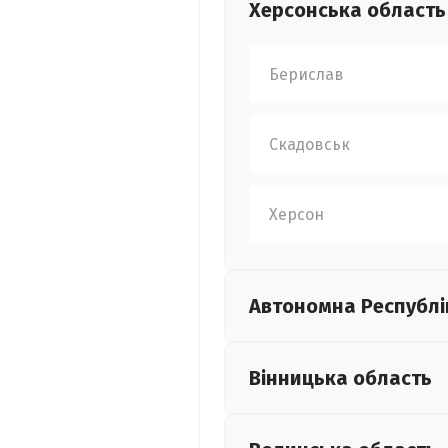
Херсонська
область
Берислав
Скадовськ
Херсон
Автономна Республі
Вінницька
область