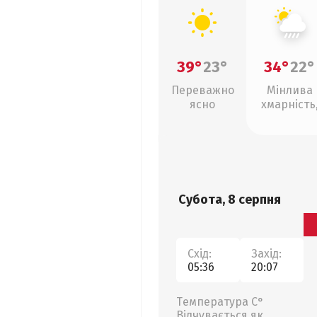
39°
23°
34°
22°
Переважно
Мінлива
ясно
хмарність
зливи
Субота, 8 серпня
Схід:
Захід:
05:36
20:07
Температура С°
Відчувається як