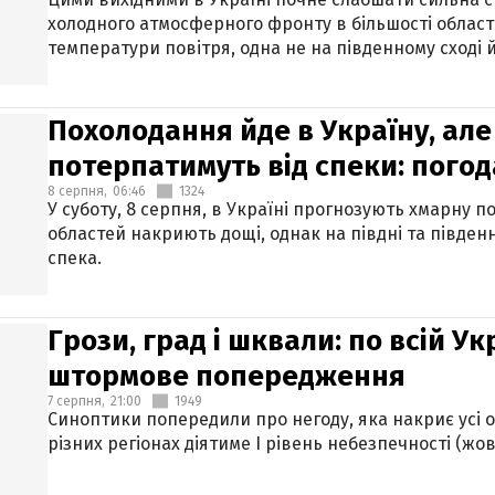
холодного атмосферного фронту в більшості област
температури повітря, одна не на південному сході й
Похолодання йде в Україну, але
потерпатимуть від спеки: погод
8 серпня,
06:46
1324
У суботу, 8 серпня, в Україні прогнозують хмарну п
областей накриють дощі, однак на півдні та півден
спека.
Грози, град і шквали: по всій У
штормове попередження
7 серпня,
21:00
1949
Синоптики попередили про негоду, яка накриє усі об
різних регіонах діятиме І рівень небезпечності (жов