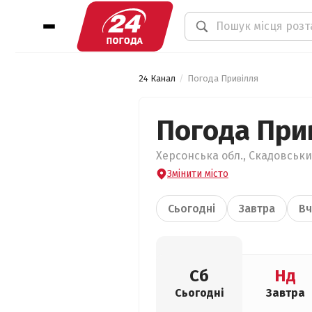
24 Канал
Погода Привілля
Погода При
Херсонська обл., Скадовський
Змінити місто
Сьогодні
Завтра
Вч
Сб
Нд
Сьогодні
Завтра