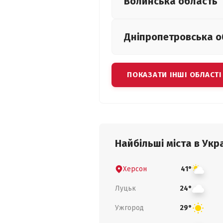
Волинська
область
Дніпропетровська
о
ПОКАЗАТИ ІНШІ ОБЛАСТІ
Найбільші міста в Укра
Херсон
41°
Луцьк
24°
Ужгород
29°