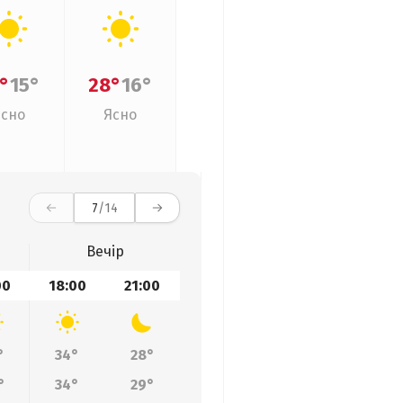
°
15°
28°
16°
Ясно
Ясно
7
/14
Вечір
00
18:00
21:00
°
34°
28°
°
34°
29°