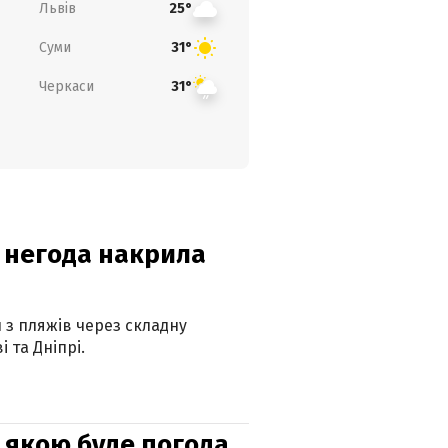
Львів
25°
Суми
31°
Черкаси
31°
: негода накрила
и з пляжів через складну
 та Дніпрі.
и: якою буде погода