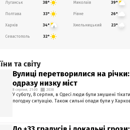
Луганськ
Миколаїв
38°
39°
Полтава
Рівне
33°
26°
Харків
Хмельницький
34°
23°
Севастополь
32°
ни та світу
Вулиці перетворилися на річки
одразу низку міст
8 серпня,
21:00
2038
У суботу, 8 серпня, в Одесі люди були змушені тікат
погодну ситуацію. Також сильні опади були у Харкові
До +33 градусів і локальні гроз