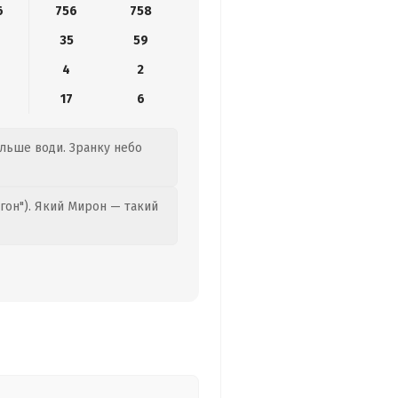
6
756
758
35
59
4
2
17
6
більше води. Зранку небо
гон"). Який Мирон — такий