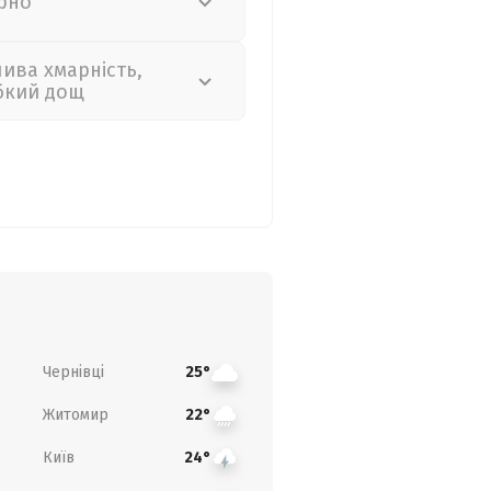
рно
лива хмарність,
бкий дощ
Чернівці
25°
Житомир
22°
Київ
24°