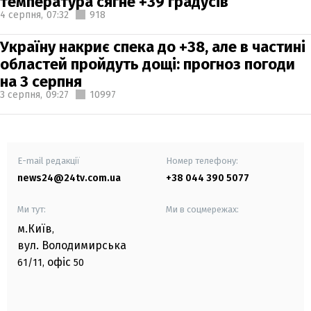
температура сягне +39 градусів
4 серпня,
07:32
918
Україну накриє спека до +38, але в частині
областей пройдуть дощі: прогноз погоди
на 3 серпня
3 серпня,
09:27
10997
E-mail редакції
Номер телефону:
news24@24tv.com.ua
+38 044 390 5077
Ми тут:
Ми в соцмережах:
м.Київ
,
вул. Володимирська
офіс
61/11,
50