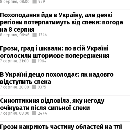
8 серпня,
08:00
979
Похолодання йде в Україну, але деякі
регіони потерпатимуть від спеки: погода
на 8 серпня
8 серпня,
06:46
1344
Грози, град і шквали: по всій Україні
оголосили штормове попередження
7 серпня,
21:00
1964
В Україні дещо похолодає: як надовго
відступить спека
7 серпня,
20:00
9375
Синоптикиня відповіла, яку негоду
очікувати після сильної спеки
7 серпня,
08:00
2444
Грози накриють частину областей на тлі