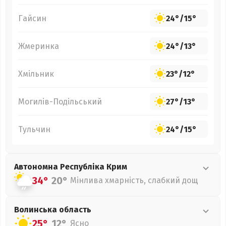
Гайсин
24°
/
15°
Жмеринка
24°
/
13°
Хмільник
23°
/
12°
Могилів-Подільський
27°
/
13°
Тульчин
24°
/
15°
Автономна Республіка Крим
34°
20°
Мінлива хмарність, слабкий дощ
Волинська
область
25°
12°
Ясно