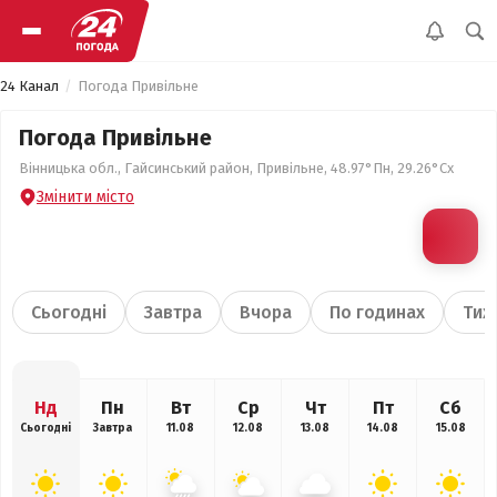
24 Канал
Погода Привільне
Погода Привільне
Вінницька обл., Гайсинський район, Привільне, 48.97°Пн, 29.26°Сх
Змінити місто
Сьогодні
Завтра
Вчора
По годинах
Тиж
Нд
Пн
Вт
Ср
Чт
Пт
Сб
Сьогодні
Завтра
11.08
12.08
13.08
14.08
15.08