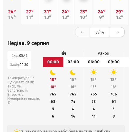
24°
27°
31°
24°
23°
24°
29°
14°
11°
13°
13°
10°
9°
12°
7
/14
Неділя, 9 серпня
Ніч
Ранок
Схід:
05:45
00:00
03:00
06:00
09:00
1
Захід:
20:30
Температура С°
18°
16°
15°
18°
Відчувається як
Тиск, мм
18°
16°
15°
18°
Вологість, %
765
765
765
766
Вітер, м/с
Ймовірність опадів,
68
74
73
61
%
5
4
4
5
6
14
11
3
З ранку до вечора небо буде чистим, слабкий