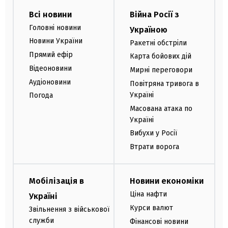
Всі новини
Війна Росії з
Головні новини
Україною
Новини України
Ракетні обстріли
Прямий ефір
Карта бойових дій
Відеоновини
Мирні переговори
Аудіоновини
Повітряна тривога в
Україні
Погода
Масована атака по
Україні
Вибухи у Росії
Втрати ворога
Мобілізація в
Новини економіки
Ціна нафти
Україні
Курси валют
Звільнення з військової
служби
Фінансові новини