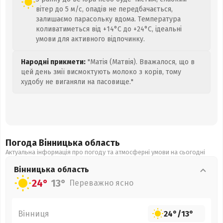
вітер до 5 м/с, опадів не передбачається,
залишаємо парасольку вдома. Температура
коливатиметься від +14°C до +24°C, ідеальні
умови для активного відпочинку.
Народні прикмети:
"Матія (Матвія). Вважалося, що в
цей день змії висмоктують молоко з корів, тому
худобу не виганяли на пасовище."
Погода Вінницька
область
Актуальна інформація про погоду та атмосферні умови на сьогодні
Вінницька
область
24°
13°
Переважно ясно
Вінниця
24°
/
13°