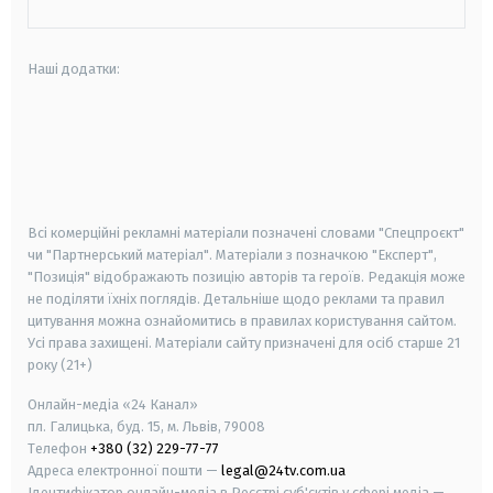
Наші додатки:
android
apple
smart tv
samsung smart tv
Всі комерційні рекламні матеріали позначені словами "Спецпроєкт"
чи "Партнерський матеріал". Матеріали з позначкою "Експерт",
"Позиція" відображають позицію авторів та героїв. Редакція може
не поділяти їхніх поглядів. Детальніше щодо реклами та правил
цитування можна ознайомитись в правилах користування сайтом.
Усі права захищені.
Матеріали сайту призначені для осіб старше
21
року (21+)
Онлайн-медіа «24 Канал»
пл. Галицька, буд. 15, м. Львів, 79008
Телефон
+380 (32) 229-77-77
Адреса електронної пошти —
legal@24tv.com.ua
Ідентифікатор онлайн-медіа в Реєстрі суб'єктів у сфері медіа —