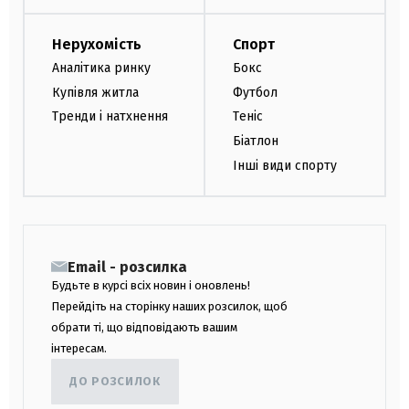
Нерухомість
Спорт
Аналітика ринку
Бокс
Купівля житла
Футбол
Тренди і натхнення
Теніс
Біатлон
Інші види спорту
Email - розсилка
Будьте в курсі всіх новин і оновлень!
Перейдіть на сторінку наших розсилок, щоб
обрати ті, що відповідають вашим
інтересам.
ДО РОЗСИЛОК