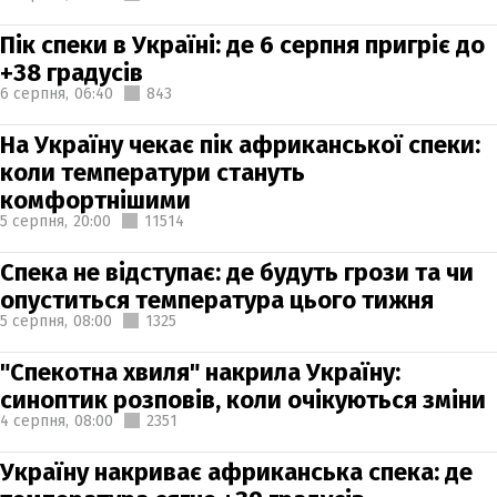
Пік спеки в Україні: де 6 серпня пригріє до
+38 градусів
6 серпня,
06:40
843
На Україну чекає пік африканської спеки:
коли температури стануть
комфортнішими
5 серпня,
20:00
11514
Спека не відступає: де будуть грози та чи
опуститься температура цього тижня
5 серпня,
08:00
1325
"Спекотна хвиля" накрила Україну:
синоптик розповів, коли очікуються зміни
4 серпня,
08:00
2351
Україну накриває африканська спека: де