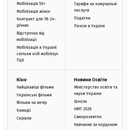
Мобілізація 50+
Тарифи на комунальні
послуги
Мобілізація жінок
Податки
Контракт для 18-24-
річних
Пенсія в Україні
Відстрочка від
мобілізації
Мобілізація в Україні:
скільки осіб мобілізує
ТЦК
Кіно
Новини Освіти
Найцікавіші фільми
Міністерство освіти та
науки України
Українські фільми
Школа
Фільми на вечір
НМТ 2026
Комедії
Саморозвиток
Серіали
Навчання за кордоном