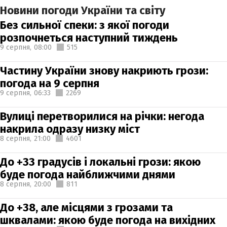
Новини погоди України та світу
Без сильної спеки: з якої погоди
розпочнеться наступний тиждень
9 серпня,
08:00
515
Частину України знову накриють грози:
погода на 9 серпня
9 серпня,
06:33
2269
Вулиці перетворилися на річки: негода
накрила одразу низку міст
8 серпня,
21:00
4601
До +33 градусів і локальні грози: якою
буде погода найближчими днями
8 серпня,
20:00
811
До +38, але місцями з грозами та
шквалами: якою буде погода на вихідних