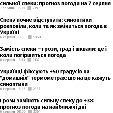
сильної спеки: прогноз погоди на 7 серпня
7 серпня,
06:21
2397
Спека почне відступати: синоптики
розповіли, коли та як зміниться погода в
Україні
6 серпня,
20:00
1068
Замість спеки – грози, град і шквали: де і
коли погіршиться погода
6 серпня,
18:53
2132
Українці фіксують +50 градусів на
"домашніх" термометрах: що на це кажуть
синоптики
6 серпня,
16:46
2387
Грози замінять сильну спеку до +38:
прогноз погоди на найближчі дні
6 серпня,
08:00
3361