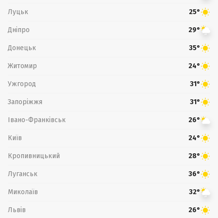
Луцьк
25°
Дніпро
29°
Донецьк
35°
Житомир
24°
Ужгород
31°
Запоріжжя
31°
Івано-Франківськ
26°
Київ
24°
Кропивницький
28°
Луганськ
36°
Миколаїв
32°
Львів
26°