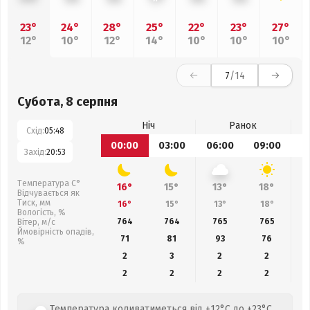
23°
24°
28°
25°
22°
23°
27°
12°
10°
12°
14°
10°
10°
10°
7
/14
Субота, 8 серпня
Ніч
Ранок
Схід:
05:48
00:00
03:00
06:00
09:00
1
Захід:
20:53
Температура С°
16°
15°
13°
18°
Відчувається як
Тиск, мм
16°
15°
13°
18°
Вологість, %
764
764
765
765
Вітер, м/с
Ймовірність опадів,
71
81
93
76
%
2
3
2
2
2
2
2
2
Температура коливатиметься від +12°C до +23°C,