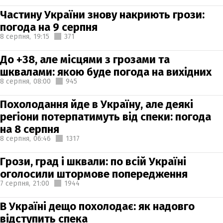
Частину України знову накриють грози:
погода на 9 серпня
8 серпня,
19:15
371
До +38, але місцями з грозами та
шквалами: якою буде погода на вихідних
8 серпня,
08:00
945
Похолодання йде в Україну, але деякі
регіони потерпатимуть від спеки: погода
на 8 серпня
8 серпня,
06:46
1317
Грози, град і шквали: по всій Україні
оголосили штормове попередження
7 серпня,
21:00
1944
В Україні дещо похолодає: як надовго
відступить спека