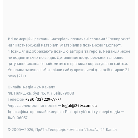
android
apple
smart tv
samsung smart tv
Всі комерційні рекламні матеріали позначені словами "Спецпроєкт"
чи "Партнерський матеріал". Матеріали з позначкою "Експерт",
"Позиція" відображають позицію авторів та героїв. Редакція може
не поділяти їхніх поглядів. Детальніше щодо реклами та правил
цитування можна ознайомитись в правилах користування сайтом.
Усі права захищені.
Матеріали сайту призначені для осіб старше
21
року (21+)
Онлайн-медіа «24 Канал»
пл. Галицька, буд. 15, м. Львів, 79008
Телефон
+380 (32) 229-77-77
Адреса електронної пошти —
legal@24tv.com.ua
Ідентифікатор онлайн-медіа в Реєстрі суб'єктів у сфері медіа —
R40-06057
© 2005—2026,
ПрАТ «Телерадіокомпанія "Люкс"», 24 Канал.