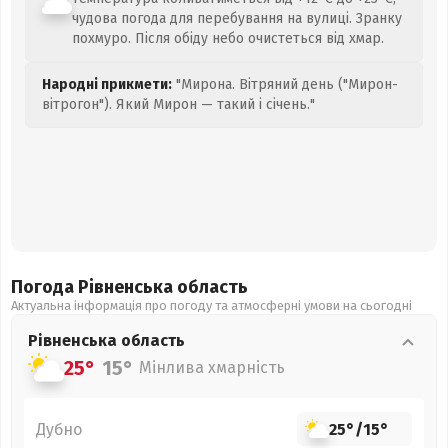
чудова погода для перебування на вулиці. Зранку
похмуро. Після обіду небо очистеться від хмар.
Народні прикмети:
"Мирона. Вітряний день ("Мирон-
вітрогон"). Який Мирон — такий і січень."
Погода Рівненська
область
Актуальна інформація про погоду та атмосферні умови на сьогодні
Рівненська
область
25°
15°
Мінлива хмарність
Дубно
25°
/
15°