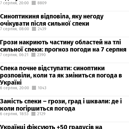
7 серпня,
20:00
8809
Синоптикиня відповіла, яку негоду
очікувати після сильної спеки
7 серпня,
08:00
2439
Грози накриють частину областей на тлі
сильної спеки: прогноз погоди на 7 серпня
7 серпня,
06:21
2390
Спека почне відступати: синоптики
розповіли, коли та як зміниться погода в
Україні
6 серпня,
20:00
1043
Замість спеки – грози, град і шквали: де і
коли погіршиться погода
6 серпня,
18:53
2129
Українці фіксують +50 градусів на