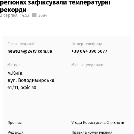
регіонах зафіксували температурні
рекорди
2 серпня,
14:52
3684
E-mail редакції
Номер телефону:
news24@24tv.com.ua
+38 044 390 5077
Ми тут:
Ми в соцмережах:
м.Київ
,
вул. Володимирська
офіс
61/11,
50
Про нас
Угода Користувача Спільноти
Редакція
Правила коментування