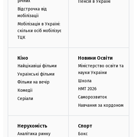
річних
Пенсія в Україні
Відстрочка від
мобілізації
Мобілізація в Україні:
скільки осіб мобілізує
ТЦК
Кіно
Новини Освіти
Найцікавіші фільми
Міністерство освіти та
науки України
Українські фільми
Школа
Фільми на вечір
НМТ 2026
Комедії
Саморозвиток
Серіали
Навчання за кордоном
Нерухомість
Спорт
Аналітика ринку
Бокс