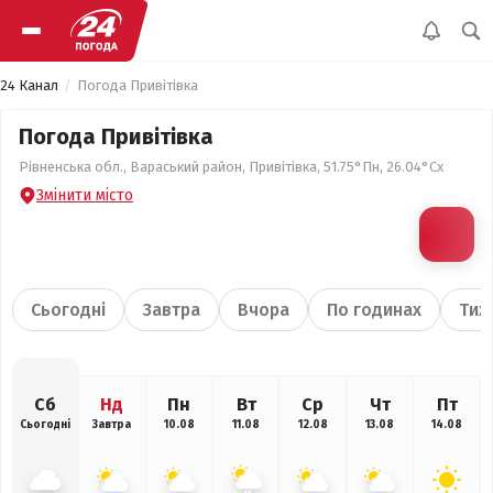
24 Канал
Погода Привітівка
Погода Привітівка
Рівненська обл., Вараський район, Привітівка, 51.75°Пн, 26.04°Сх
Змінити місто
Сьогодні
Завтра
Вчора
По годинах
Тиж
Сб
Нд
Пн
Вт
Ср
Чт
Пт
Сьогодні
Завтра
10.08
11.08
12.08
13.08
14.08