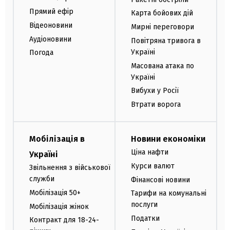
Прямий ефір
Карта бойових дій
Відеоновини
Мирні переговори
Аудіоновини
Повітряна тривога в
Україні
Погода
Масована атака по
Україні
Вибухи у Росії
Втрати ворога
Мобілізація в
Новини економіки
Ціна нафти
Україні
Курси валют
Звільнення з військової
служби
Фінансові новини
Мобілізація 50+
Тарифи на комунальні
послуги
Мобілізація жінок
Податки
Контракт для 18-24-