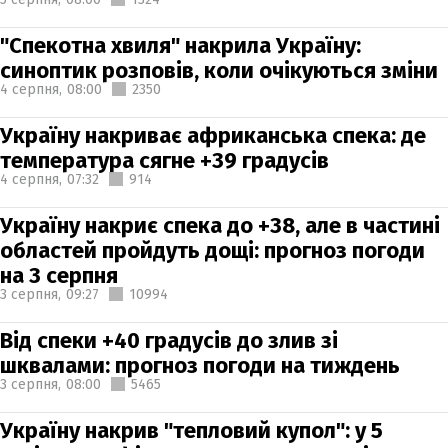
"Спекотна хвиля" накрила Україну:
синоптик розповів, коли очікуються зміни
4 серпня,
08:00
2350
Україну накриває африканська спека: де
температура сягне +39 градусів
4 серпня,
07:32
914
Україну накриє спека до +38, але в частині
областей пройдуть дощі: прогноз погоди
на 3 серпня
3 серпня,
09:27
10994
Від спеки +40 градусів до злив зі
шквалами: прогноз погоди на тиждень
3 серпня,
08:00
5465
Україну накрив "тепловий купол": у 5