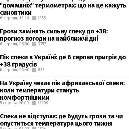
"домашніх" термометрах: що на це кажуть
синоптики
6 серпня,
16:46
2355
Грози замінять сильну спеку до +38:
прогноз погоди на найближчі дні
6 серпня,
08:00
3357
Пік спеки в Україні: де 6 серпня пригріє до
+38 градусів
6 серпня,
06:40
837
На Україну чекає пік африканської спеки:
коли температури стануть
комфортнішими
5 серпня,
20:00
11499
Спека не відступає: де будуть грози та чи
опуститься температура цього тижня
5 серпня,
08:00
1324