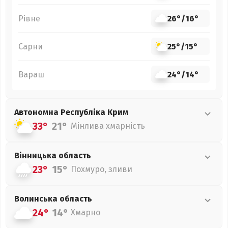
Рівне
26°
/
16°
Сарни
25°
/
15°
Вараш
24°
/
14°
Автономна Республіка Крим
33°
21°
Мінлива хмарність
Вінницька
область
23°
15°
Похмуро, зливи
Волинська
область
24°
14°
Хмарно