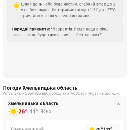
Цілий день небо буде чистим, слабкий вітер до 2
м/с, без опадів. На термометрі від +11°C до +27°C,
тримайтеся в тіні у спекотні години.
Народні прикмети:
"Лаврентія. Якщо вода в річці
тиха — осінь буде тихою, зима — без завірюх."
Погода Хмельницька
область
Актуальна інформація про погоду та атмосферні умови на сьогодні
Хмельницька
область
26°
11°
Ясно
Хмельницький
26°
/
11°