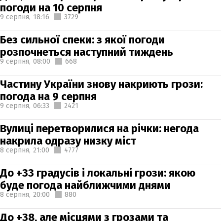
погоди на 10 серпня
9 серпня,
18:16
3729
Без сильної спеки: з якої погоди
розпочнеться наступний тиждень
9 серпня,
08:00
668
Частину України знову накриють грози:
погода на 9 серпня
9 серпня,
06:33
2421
Вулиці перетворилися на річки: негода
накрила одразу низку міст
8 серпня,
21:00
4777
До +33 градусів і локальні грози: якою
буде погода найближчими днями
8 серпня,
20:00
880
До +38, але місцями з грозами та