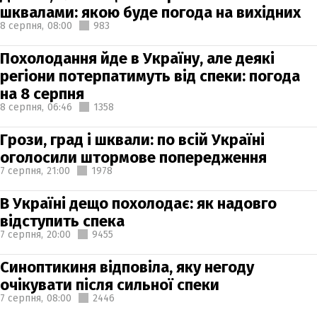
шквалами: якою буде погода на вихідних
8 серпня,
08:00
983
Похолодання йде в Україну, але деякі
регіони потерпатимуть від спеки: погода
на 8 серпня
8 серпня,
06:46
1358
Грози, град і шквали: по всій Україні
оголосили штормове попередження
7 серпня,
21:00
1978
В Україні дещо похолодає: як надовго
відступить спека
7 серпня,
20:00
9455
Синоптикиня відповіла, яку негоду
очікувати після сильної спеки
7 серпня,
08:00
2446