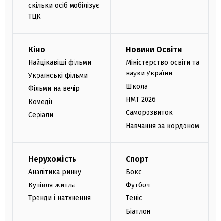
скільки осіб мобілізує
ТЦК
Кіно
Новини Освіти
Найцікавіші фільми
Міністерство освіти та
науки України
Українські фільми
Школа
Фільми на вечір
НМТ 2026
Комедії
Саморозвиток
Серіали
Навчання за кордоном
Нерухомість
Спорт
Аналітика ринку
Бокс
Купівля житла
Футбол
Тренди і натхнення
Теніс
Біатлон