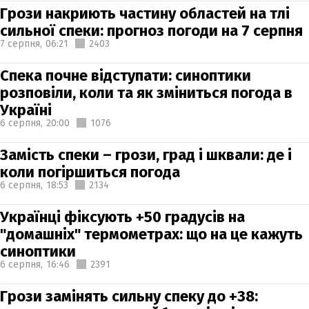
Грози накриють частину областей на тлі
сильної спеки: прогноз погоди на 7 серпня
7 серпня,
06:21
2403
Спека почне відступати: синоптики
розповіли, коли та як зміниться погода в
Україні
6 серпня,
20:00
1076
Замість спеки – грози, град і шквали: де і
коли погіршиться погода
6 серпня,
18:53
2134
Українці фіксують +50 градусів на
"домашніх" термометрах: що на це кажуть
синоптики
6 серпня,
16:46
2391
Грози замінять сильну спеку до +38: