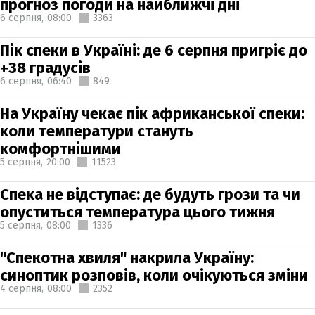
прогноз погоди на найближчі дні
6 серпня,
08:00
3363
Пік спеки в Україні: де 6 серпня пригріє до
+38 градусів
6 серпня,
06:40
849
На Україну чекає пік африканської спеки:
коли температури стануть
комфортнішими
5 серпня,
20:00
11523
Спека не відступає: де будуть грози та чи
опуститься температура цього тижня
5 серпня,
08:00
1336
"Спекотна хвиля" накрила Україну:
синоптик розповів, коли очікуються зміни
4 серпня,
08:00
2352