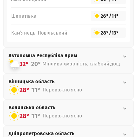
Шепетівка
26°
/
11°
Кам’янець-Подільський
28°
/
13°
Автономна Республіка Крим
32°
20°
Мінлива хмарність, слабкий дощ
Вінницька
область
28°
11°
Переважно ясно
Волинська
область
28°
11°
Переважно ясно
Дніпропетровська
область