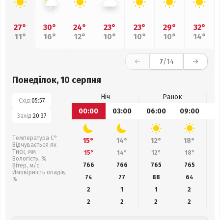
27°
30°
24°
23°
23°
29°
32°
11°
16°
12°
10°
10°
10°
14°
7
/14
Понеділок, 10 серпня
Ніч
Ранок
Схід:
05:57
00:00
03:00
06:00
09:00
1
Захід:
20:37
Температура С°
15°
14°
12°
18°
Відчувається як
Тиск, мм
15°
14°
12°
18°
Вологість, %
766
766
765
765
Вітер, м/с
Ймовірність опадів,
74
77
88
64
%
2
1
1
2
2
2
2
2