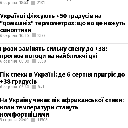
6 серпня,
18:53
2131
Українці фіксують +50 градусів на
"домашніх" термометрах: що на це кажуть
синоптики
6 серпня,
16:46
2377
Грози замінять сильну спеку до +38:
прогноз погоди на найближчі дні
6 серпня,
08:00
3358
Пік спеки в Україні: де 6 серпня пригріє до
+38 градусів
6 серпня,
06:40
841
На Україну чекає пік африканської спеки:
коли температури стануть
комфортнішими
5 серпня,
20:00
11508