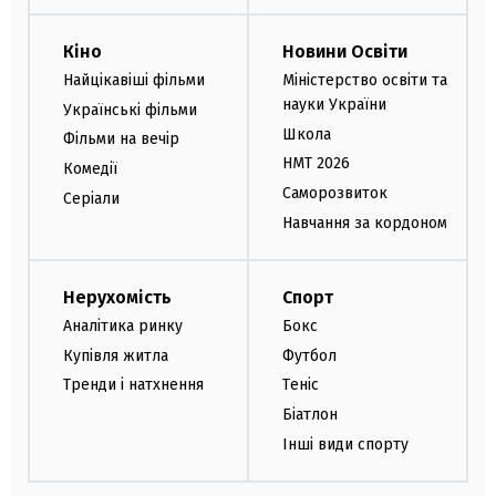
Кіно
Новини Освіти
Найцікавіші фільми
Міністерство освіти та
науки України
Українські фільми
Школа
Фільми на вечір
НМТ 2026
Комедії
Саморозвиток
Серіали
Навчання за кордоном
Нерухомість
Спорт
Аналітика ринку
Бокс
Купівля житла
Футбол
Тренди і натхнення
Теніс
Біатлон
Інші види спорту