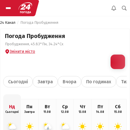
24 Канал
Погода Пробудження
Погода Пробудження
Пробудження, 45.83°Пн, 34.24°Сх
Змінити місто
Сьогодні
Завтра
Вчора
По годинах
Тиж
Нд
Пн
Вт
Ср
Чт
Пт
Сб
Сьогодні
Завтра
11.08
12.08
13.08
14.08
15.08