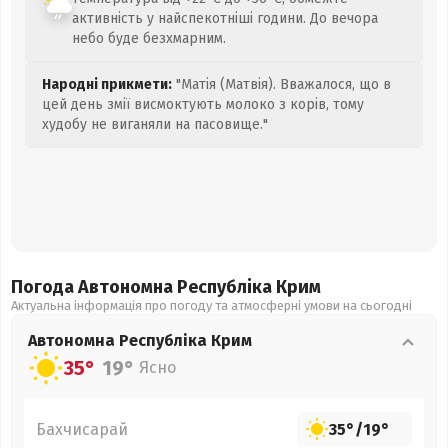
активність у найспекотніші години. До вечора
небо буде безхмарним.
Народні прикмети:
"Матія (Матвія). Вважалося, що в
цей день змії висмоктують молоко з корів, тому
худобу не виганяли на пасовище."
Погода Автономна Республіка Крим
Актуальна інформація про погоду та атмосферні умови на сьогодні
Автономна Республіка Крим
35°
19°
Ясно
Бахчисарай
35°
/
19°