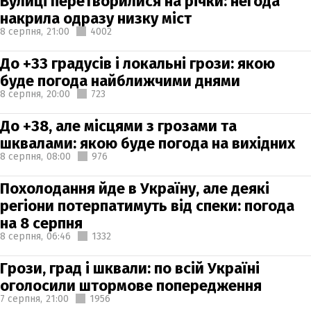
Вулиці перетворилися на річки: негода
накрила одразу низку міст
8 серпня,
21:00
4002
До +33 градусів і локальні грози: якою
буде погода найближчими днями
8 серпня,
20:00
723
До +38, але місцями з грозами та
шквалами: якою буде погода на вихідних
8 серпня,
08:00
976
Похолодання йде в Україну, але деякі
регіони потерпатимуть від спеки: погода
на 8 серпня
8 серпня,
06:46
1332
Грози, град і шквали: по всій Україні
оголосили штормове попередження
7 серпня,
21:00
1956