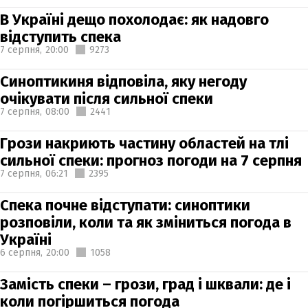
В Україні дещо похолодає: як надовго
відступить спека
7 серпня,
20:00
9273
Синоптикиня відповіла, яку негоду
очікувати після сильної спеки
7 серпня,
08:00
2441
Грози накриють частину областей на тлі
сильної спеки: прогноз погоди на 7 серпня
7 серпня,
06:21
2395
Спека почне відступати: синоптики
розповіли, коли та як зміниться погода в
Україні
6 серпня,
20:00
1058
Замість спеки – грози, град і шквали: де і
коли погіршиться погода