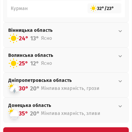
Курман
32°
/
23°
Вінницька
область
24°
13°
Ясно
Волинська
область
25°
12°
Ясно
Дніпропетровська
область
30°
20°
Мінлива хмарність, грози
Донецька
область
35°
20°
Мінлива хмарність, зливи