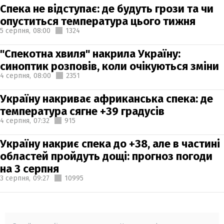
Спека не відступає: де будуть грози та чи
опуститься температура цього тижня
5 серпня,
08:00
1324
"Спекотна хвиля" накрила Україну:
синоптик розповів, коли очікуються зміни
4 серпня,
08:00
2351
Україну накриває африканська спека: де
температура сягне +39 градусів
4 серпня,
07:32
915
Україну накриє спека до +38, але в частині
областей пройдуть дощі: прогноз погоди
на 3 серпня
3 серпня,
09:27
10995