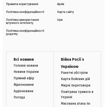
Правила користування
Архів
Політика конфіденційності
Карта сайту
Політика використання
Ігри
штучного інтелекту
Політика конфіденційності
додатку
Всі новини
Війна Росії з
Головні новини
Україною
Новини України
Ракетні обстріли
Прямий ефір
Карта бойових дій
Відеоновини
Мирні переговори
Аудіоновини
Повітряна тривога в
Україні
Погода
Масована атака по