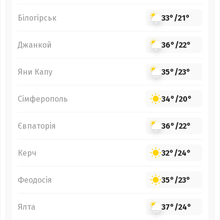
Білогірськ
33°
/
21°
Джанкой
36°
/
22°
Яни Капу
35°
/
23°
Сімферополь
34°
/
20°
Євпаторія
36°
/
22°
Керч
32°
/
24°
Феодосія
35°
/
23°
Ялта
37°
/
24°