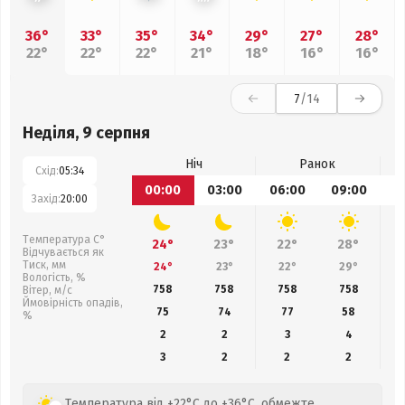
36°
33°
35°
34°
29°
27°
28°
22°
22°
22°
21°
18°
16°
16°
7
/14
Неділя, 9 серпня
Ніч
Ранок
Схід:
05:34
00:00
03:00
06:00
09:00
1
Захід:
20:00
Температура С°
24°
23°
22°
28°
Відчувається як
Тиск, мм
24°
23°
22°
29°
Вологість, %
758
758
758
758
Вітер, м/с
Ймовірність опадів,
75
74
77
58
%
2
2
3
4
3
2
2
2
Температура від +22°C до +36°C, обмежте