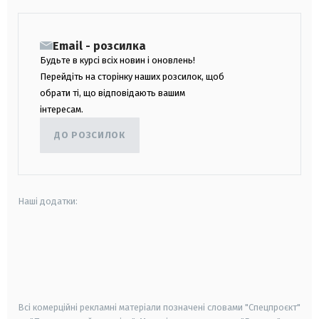
Email - розсилка
Будьте в курсі всіх новин і оновлень!
Перейдіть на сторінку наших розсилок, щоб
обрати ті, що відповідають вашим
інтересам.
ДО РОЗСИЛОК
Наші додатки:
android
apple
smart tv
samsung smart tv
Всі комерційні рекламні матеріали позначені словами "Спецпроєкт"