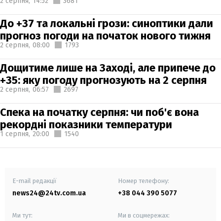
2 серпня,
14:52
3681
До +37 та локальні грози: синоптики дали
прогноз погоди на початок нового тижня
2 серпня,
08:00
1793
Дощитиме лише на Заході, але припече до
+35: яку погоду прогнозують на 2 серпня
2 серпня,
06:57
2697
Спека на початку серпня: чи поб'є вона
рекордні показники температури
1 серпня,
20:00
1540
E-mail редакції
Номер телефону:
news24@24tv.com.ua
+38 044 390 5077
Ми тут:
Ми в соцмережах: