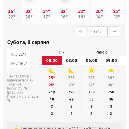
36°
32°
31°
32°
32°
26°
25°
22°
20°
17°
16°
16°
14°
12°
7
/13
Субота, 8 серпня
Ніч
Ранок
Схід:
05:14
00:00
03:00
06:00
09:00
1
Захід:
19:57
Температура С°
25°
23°
22°
30°
Відчувається як
Тиск, мм
25°
23°
22°
30°
Вологість, %
759
759
759
758
Вітер, м/с
Ймовірність опадів,
48
49
53
36
%
3
4
3
3
2
2
2
2
Температура повітря від +22°C до +36°C, пийте