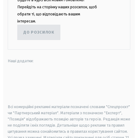
Перейдіть на сторінку наших розсилок, щоб
обрати ті, що відповідають вашим
інтересам.
ДО РОЗСИЛОК
Наші додатки:
android
apple
smart tv
samsung smart tv
Всі комерційні рекламні матеріали позначені словами "Спецпроєкт"
чи "Партнерський матеріал". Матеріали з позначкою "Експерт",
"Позиція" відображають позицію авторів та героїв. Редакція може
не поділяти їхніх поглядів. Детальніше щодо реклами та правил
цитування можна ознайомитись в правилах користування сайтом.
Усі права захищені.
Матеріали сайту призначені для осіб старше
21