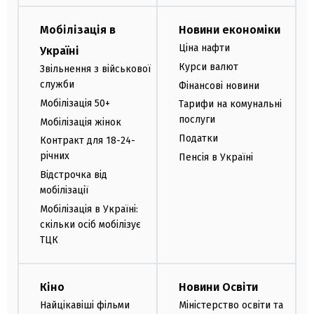
Мобілізація в
Новини економіки
Ціна нафти
Україні
Курси валют
Звільнення з військової
служби
Фінансові новини
Мобілізація 50+
Тарифи на комунальні
послуги
Мобілізація жінок
Податки
Контракт для 18-24-
річних
Пенсія в Україні
Відстрочка від
мобілізації
Мобілізація в Україні:
скільки осіб мобілізує
ТЦК
Кіно
Новини Освіти
Найцікавіші фільми
Міністерство освіти та