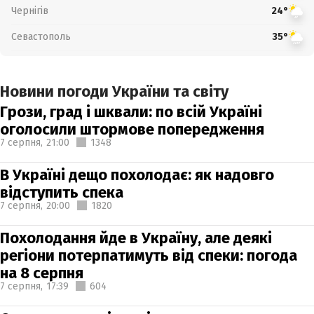
Чернігів
24°
Севастополь
35°
Новини погоди України та світу
Грози, град і шквали: по всій Україні
оголосили штормове попередження
7 серпня,
21:00
1348
В Україні дещо похолодає: як надовго
відступить спека
7 серпня,
20:00
1820
Похолодання йде в Україну, але деякі
регіони потерпатимуть від спеки: погода
на 8 серпня
7 серпня,
17:39
604