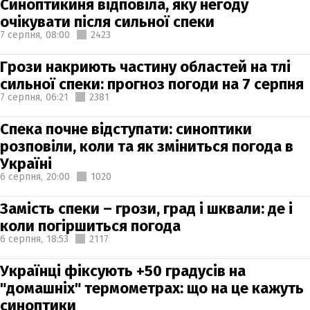
Синоптикиня відповіла, яку негоду
очікувати після сильної спеки
7 серпня,
08:00
2423
Грози накриють частину областей на тлі
сильної спеки: прогноз погоди на 7 серпня
7 серпня,
06:21
2381
Спека почне відступати: синоптики
розповіли, коли та як зміниться погода в
Україні
6 серпня,
20:00
1020
Замість спеки – грози, град і шквали: де і
коли погіршиться погода
6 серпня,
18:53
2117
Українці фіксують +50 градусів на
"домашніх" термометрах: що на це кажуть
синоптики