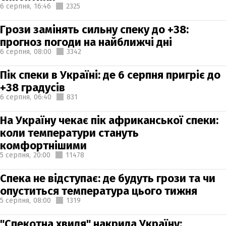
6 серпня,
16:46
2325
Грози замінять сильну спеку до +38:
прогноз погоди на найближчі дні
6 серпня,
08:00
3342
Пік спеки в Україні: де 6 серпня пригріє до
+38 градусів
6 серпня,
06:40
831
На Україну чекає пік африканської спеки:
коли температури стануть
комфортнішими
5 серпня,
20:00
11478
Спека не відступає: де будуть грози та чи
опуститься температура цього тижня
5 серпня,
08:00
1319
"Спекотна хвиля" накрила Україну: