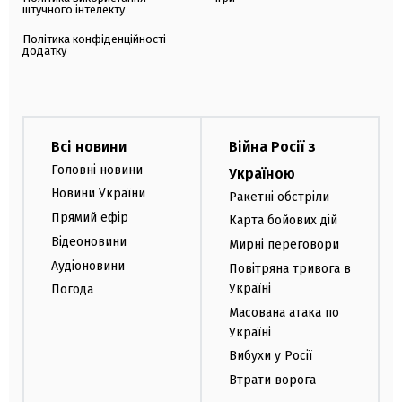
штучного інтелекту
Політика конфіденційності
додатку
Всі новини
Війна Росії з
Головні новини
Україною
Новини України
Ракетні обстріли
Прямий ефір
Карта бойових дій
Відеоновини
Мирні переговори
Аудіоновини
Повітряна тривога в
Україні
Погода
Масована атака по
Україні
Вибухи у Росії
Втрати ворога