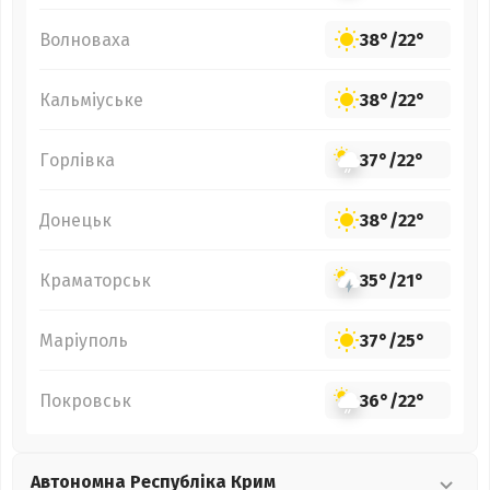
Волноваха
38°
/
22°
Кальміуське
38°
/
22°
Горлівка
37°
/
22°
Донецьк
38°
/
22°
Краматорськ
35°
/
21°
Маріуполь
37°
/
25°
Покровськ
36°
/
22°
Автономна Республіка Крим