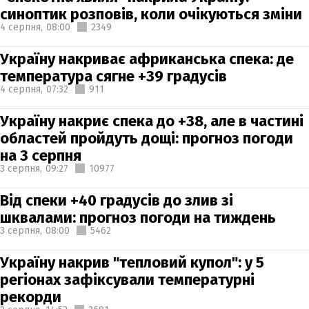
синоптик розповів, коли очікуються зміни
4 серпня,
08:00
2349
Україну накриває африканська спека: де
температура сягне +39 градусів
4 серпня,
07:32
911
Україну накриє спека до +38, але в частині
областей пройдуть дощі: прогноз погоди
на 3 серпня
3 серпня,
09:27
10977
Від спеки +40 градусів до злив зі
шквалами: прогноз погоди на тиждень
3 серпня,
08:00
5462
Україну накрив "тепловий купол": у 5
регіонах зафіксували температурні
рекорди