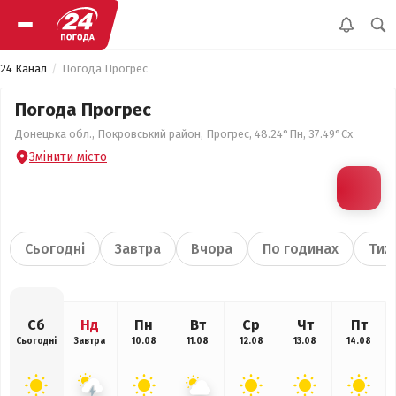
24 Канал
Погода Прогрес
Погода Прогрес
Донецька обл., Покровський район, Прогрес, 48.24°Пн, 37.49°Сх
Змінити місто
Сьогодні
Завтра
Вчора
По годинах
Тиж
Сб
Нд
Пн
Вт
Ср
Чт
Пт
Сьогодні
Завтра
10.08
11.08
12.08
13.08
14.08