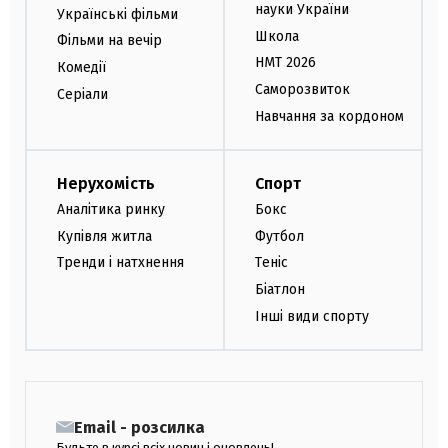
науки України
Українські фільми
Школа
Фільми на вечір
НМТ 2026
Комедії
Саморозвиток
Серіали
Навчання за кордоном
Нерухомість
Спорт
Аналітика ринку
Бокс
Купівля житла
Футбол
Тренди і натхнення
Теніс
Біатлон
Інші види спорту
Email - розсилка
Будьте в курсі всіх новин і оновлень!