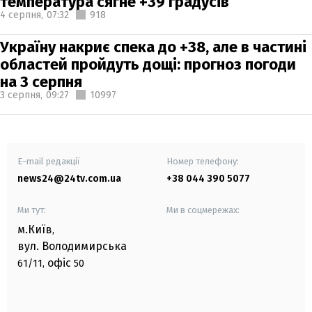
температура сягне +39 градусів
4 серпня,
07:32
918
Україну накриє спека до +38, але в частині
областей пройдуть дощі: прогноз погоди
на 3 серпня
3 серпня,
09:27
10997
E-mail редакції
Номер телефону:
news24@24tv.com.ua
+38 044 390 5077
Ми тут:
Ми в соцмережах:
м.Київ
,
вул. Володимирська
офіс
61/11,
50