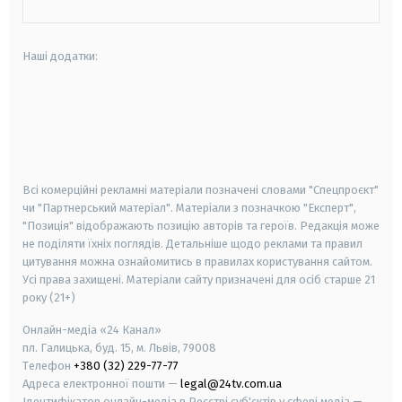
Наші додатки:
android
apple
smart tv
samsung smart tv
Всі комерційні рекламні матеріали позначені словами "Спецпроєкт"
чи "Партнерський матеріал". Матеріали з позначкою "Експерт",
"Позиція" відображають позицію авторів та героїв. Редакція може
не поділяти їхніх поглядів. Детальніше щодо реклами та правил
цитування можна ознайомитись в правилах користування сайтом.
Усі права захищені.
Матеріали сайту призначені для осіб старше
21
року (21+)
Онлайн-медіа «24 Канал»
пл. Галицька, буд. 15, м. Львів, 79008
Телефон
+380 (32) 229-77-77
Адреса електронної пошти —
legal@24tv.com.ua
Ідентифікатор онлайн-медіа в Реєстрі суб'єктів у сфері медіа —