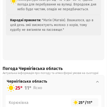
погода для перебування на вулиці. Впродовж дня
небо буде чистим, опадів не передбачається.
Народні прикмети:
"Матія (Матвія). Вважалося, що в
цей день змії висмоктують молоко з корів, тому
худобу не виганяли на пасовище."
Погода Чернігівська
область
Актуальна інформація про погоду та атмосферні умови на сьогодні
Чернігівська
область
25°
11°
Ясно
Корюківка
25°
/
11°