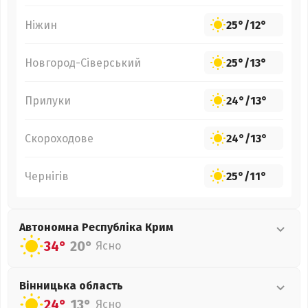
Ніжин
25°
/
12°
Новгород-Сіверський
25°
/
13°
Прилуки
24°
/
13°
Скороходове
24°
/
13°
Чернігів
25°
/
11°
Автономна Республіка Крим
34°
20°
Ясно
Вінницька
область
24°
13°
Ясно