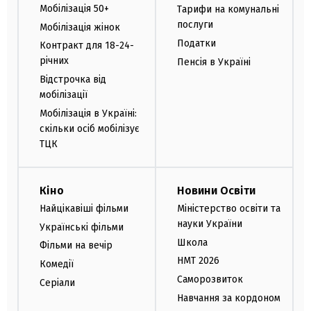
Мобілізація 50+
Тарифи на комунальні
послуги
Мобілізація жінок
Податки
Контракт для 18-24-
річних
Пенсія в Україні
Відстрочка від
мобілізації
Мобілізація в Україні:
скільки осіб мобілізує
ТЦК
Кіно
Новини Освіти
Найцікавіші фільми
Міністерство освіти та
науки України
Українські фільми
Школа
Фільми на вечір
НМТ 2026
Комедії
Саморозвиток
Серіали
Навчання за кордоном