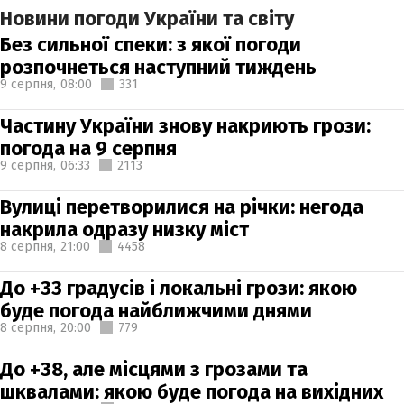
Новини погоди України та світу
Без сильної спеки: з якої погоди
розпочнеться наступний тиждень
9 серпня,
08:00
331
Частину України знову накриють грози:
погода на 9 серпня
9 серпня,
06:33
2113
Вулиці перетворилися на річки: негода
накрила одразу низку міст
8 серпня,
21:00
4458
До +33 градусів і локальні грози: якою
буде погода найближчими днями
8 серпня,
20:00
779
До +38, але місцями з грозами та
шквалами: якою буде погода на вихідних