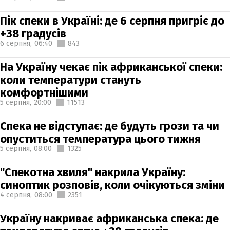
Пік спеки в Україні: де 6 серпня пригріє до
+38 градусів
6 серпня,
06:40
843
На Україну чекає пік африканської спеки:
коли температури стануть
комфортнішими
5 серпня,
20:00
11513
Спека не відступає: де будуть грози та чи
опуститься температура цього тижня
5 серпня,
08:00
1325
"Спекотна хвиля" накрила Україну:
синоптик розповів, коли очікуються зміни
4 серпня,
08:00
2351
Україну накриває африканська спека: де