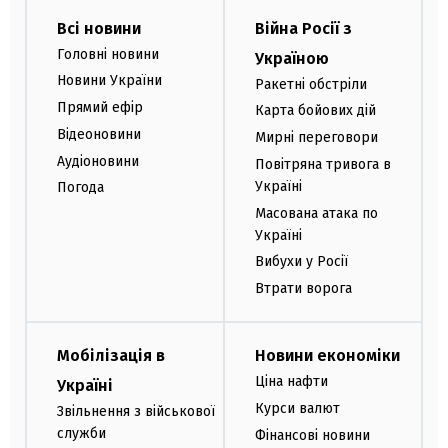
Всі новини
Війна Росії з
Головні новини
Україною
Новини України
Ракетні обстріли
Прямий ефір
Карта бойових дій
Відеоновини
Мирні переговори
Аудіоновини
Повітряна тривога в
Україні
Погода
Масована атака по
Україні
Вибухи у Росії
Втрати ворога
Мобілізація в
Новини економіки
Ціна нафти
Україні
Курси валют
Звільнення з військової
служби
Фінансові новини