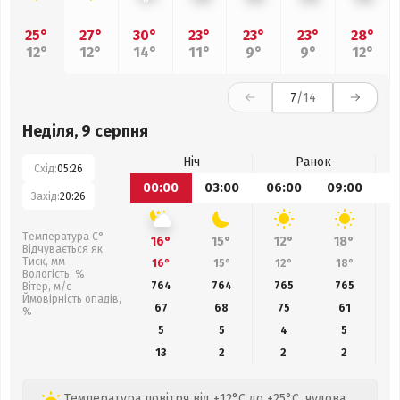
25°
27°
30°
23°
23°
23°
28°
12°
12°
14°
11°
9°
9°
12°
7
/14
Неділя, 9 серпня
Ніч
Ранок
Схід:
05:26
00:00
03:00
06:00
09:00
1
Захід:
20:26
Температура С°
16°
15°
12°
18°
Відчувається як
Тиск, мм
16°
15°
12°
18°
Вологість, %
764
764
765
765
Вітер, м/с
Ймовірність опадів,
67
68
75
61
%
5
5
4
5
13
2
2
2
Температура повітря від +12°C до +25°C, чудова