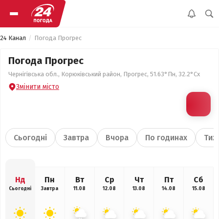
24 Канал
Погода Прогрес
Погода Прогрес
Чернігівська обл., Корюківський район, Прогрес, 51.63°Пн, 32.2°Сх
Змінити місто
Сьогодні
Завтра
Вчора
По годинах
Тиж
Нд
Пн
Вт
Ср
Чт
Пт
Сб
Сьогодні
Завтра
11.08
12.08
13.08
14.08
15.08