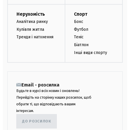
Нерухомість
Спорт
Аналітика ринку
Бокс
Купівля житла
Футбол
Тренди і натхнення
Теніс
Біатлон
Інші види спорту
Email - розсилка
Будьте в курсі всіх новин і оновлень!
Перейдіть на сторінку наших розсилок, щоб
обрати ті, що відповідають вашим
інтересам.
ДО РОЗСИЛОК