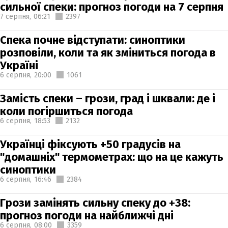
сильної спеки: прогноз погоди на 7 серпня
7 серпня,
06:21
2397
Спека почне відступати: синоптики
розповіли, коли та як зміниться погода в
Україні
6 серпня,
20:00
1061
Замість спеки – грози, град і шквали: де і
коли погіршиться погода
6 серпня,
18:53
2132
Українці фіксують +50 градусів на
"домашніх" термометрах: що на це кажуть
синоптики
6 серпня,
16:46
2384
Грози замінять сильну спеку до +38:
прогноз погоди на найближчі дні
6 серпня,
08:00
3359