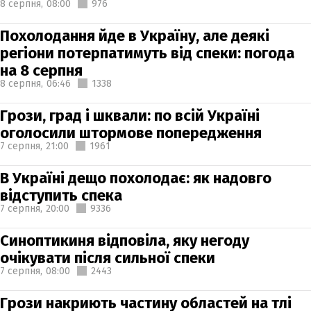
8 серпня,
08:00
976
Похолодання йде в Україну, але деякі
регіони потерпатимуть від спеки: погода
на 8 серпня
8 серпня,
06:46
1338
Грози, град і шквали: по всій Україні
оголосили штормове попередження
7 серпня,
21:00
1961
В Україні дещо похолодає: як надовго
відступить спека
7 серпня,
20:00
9336
Синоптикиня відповіла, яку негоду
очікувати після сильної спеки
7 серпня,
08:00
2443
Грози накриють частину областей на тлі