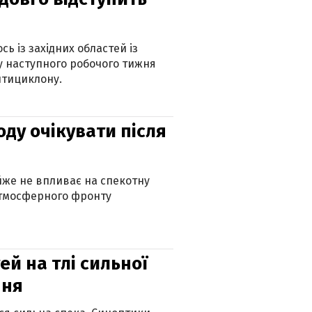
ь із західних областей із
 наступного робочого тижня
нтициклону.
оду очікувати після
айже не впливає на спекотну
атмосферного фронту
й на тлі сильної
пня