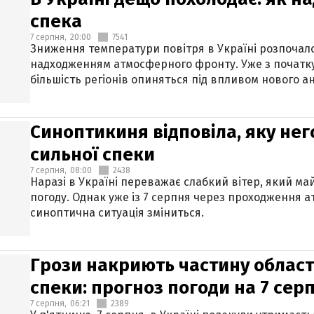
спека
7 серпня,
20:00
7541
Зниження температури повітря в Україні розпочалос
надходженням атмосферного фронту. Уже з початку
більшість регіонів опиняться під впливом нового а
Синоптикиня відповіла, яку нег
сильної спеки
7 серпня,
08:00
2438
Наразі в Україні переважає слабкий вітер, який м
погоду. Однак уже із 7 серпня через проходження 
синоптична ситуація зміниться.
Грози накриють частину областе
спеки: прогноз погоди на 7 сер
7 серпня,
06:21
2389