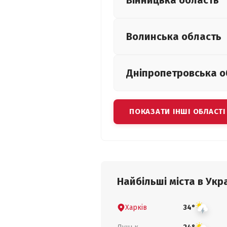
Вінницька
область
Волинська
область
Дніпропетровська
о
ПОКАЗАТИ ІНШІ ОБЛАСТІ
Найбільші міста в Укра
Харків
34°