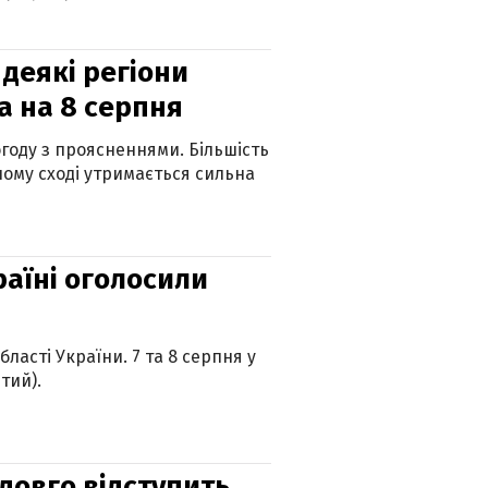
 деякі регіони
а на 8 серпня
огоду з проясненнями. Більшість
ному сході утримається сильна
країні оголосили
ласті України. 7 та 8 серпня у
тий).
адовго відступить