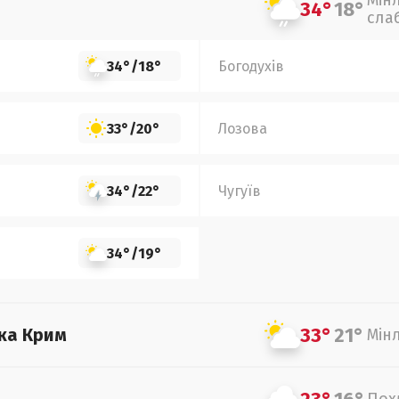
Мін
34°
18°
сла
34°
/
18°
Богодухів
33°
/
20°
Лозова
34°
/
22°
Чугуїв
34°
/
19°
33°
21°
ка Крим
Мін