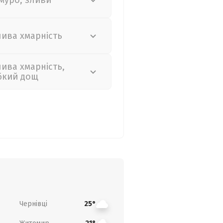
муро, зливи
лива хмарність
лива хмарність,
бкий дощ
Чернівці
25°