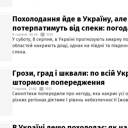
Похолодання йде в Україну, але
потерпатимуть від спеки: погод
8 серпня,
06:46
1292
У суботу, 8 серпня, в Україні прогнозують хмарну п
областей накриють дощі, однак на півдні та півден
спека.
Грози, град і шквали: по всій У
штормове попередження
7 серпня,
21:00
1933
Синоптики попередили про негоду, яка накриє усі об
різних регіонах діятиме І рівень небезпечності (жов
В Україні дещо похолодає: як н