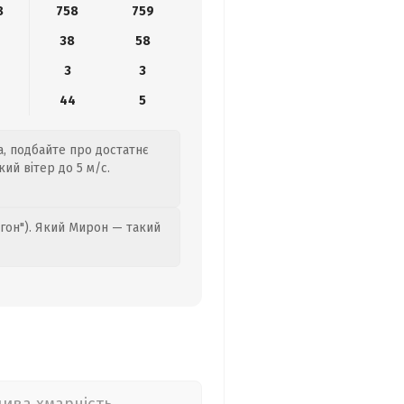
8
758
759
38
58
3
3
0
44
5
а, подбайте про достатнє
ий вітер до 5 м/с.
гон"). Який Мирон — такий