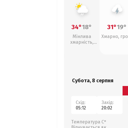
34°
18°
31°
19°
Мінлива
Хмарно, гро
хмарність,
слабкий дощ
Субота, 8 серпня
Схід:
Захід:
05:12
20:02
Температура С°
Відчувається як