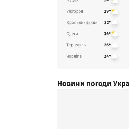
Луцьк
24°
Ужгород
29°
Кропивницький
32°
Одеса
36°
Тернопіль
26°
Чернігів
24°
Новини погоди Украї