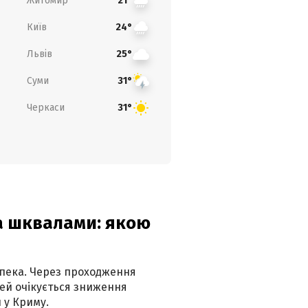
Житомир
21°
Київ
24°
Львів
25°
Суми
31°
Черкаси
31°
та шквалами: якою
спека. Через проходження
ей очікується зниження
 у Криму.