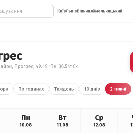
Київ
Львів
Вінниця
Хмельницький
грес
айон, Прогрес, 49.49°Пн, 36.54°Сх
ора
По годинах
Тиждень
10 днів
2 тижні
Пн
Вт
Ср
10.08
11.08
12.08
1