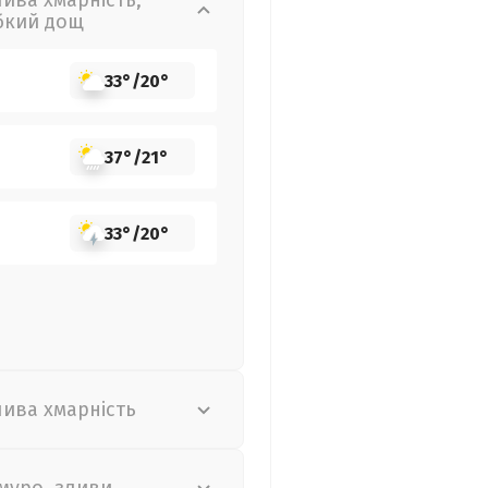
лива хмарність,
бкий дощ
33°
/
20°
37°
/
21°
33°
/
20°
лива хмарність