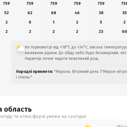
759
759
759
759
759
75
52
62
68
46
38
35
2
0
1
2
5
2
2
2
2
2
23
6
На термометрі від +18°C до +34°C, висока температур
вживання рідини. До обіду небо буде безхмарним, легк
Надвечір почне падати невеликий дощ.
Народні прикмети:
"Мирона. Вітряний день ("Мирон-вітро
і січень."
ка
область
огоду та атмосферні умови на сьогодні