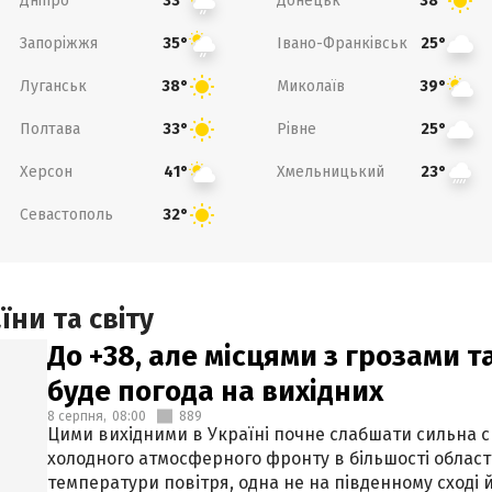
Дніпро
Донецьк
33°
38°
Запоріжжя
Івано-Франківськ
35°
25°
Луганськ
Миколаїв
38°
39°
Полтава
Рівне
33°
25°
Херсон
Хмельницький
41°
23°
Севастополь
32°
ни та світу
До +38, але місцями з грозами 
буде погода на вихідних
8 серпня,
08:00
889
Цими вихідними в Україні почне слабшати сильна 
холодного атмосферного фронту в більшості област
температури повітря, одна не на південному сході й