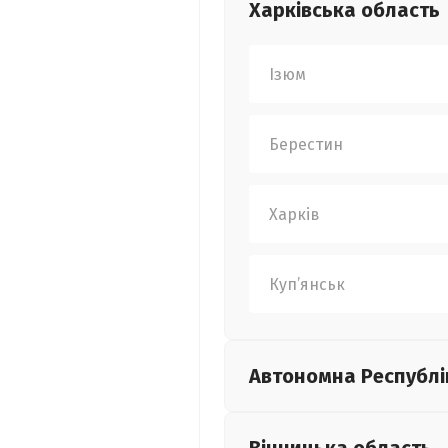
Харківська
область
Ізюм
Берестин
Харків
Куп’янськ
Автономна Республі