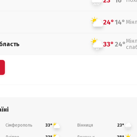
23°
16°
Пох
24°
14°
Мін
Мін
33°
24°
бласть
сла
їні
Сімферополь
Вінниця
33°
23°