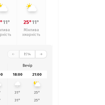
°
11°
25°
11°
нлива
Мінлива
рність
хмарність
7
/14
Вечір
00
18:00
21:00
°
31°
25°
°
31°
25°