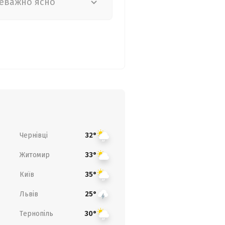
еважно ясно
Чернівці
32°
Житомир
33°
Київ
35°
Львів
25°
Тернопіль
30°