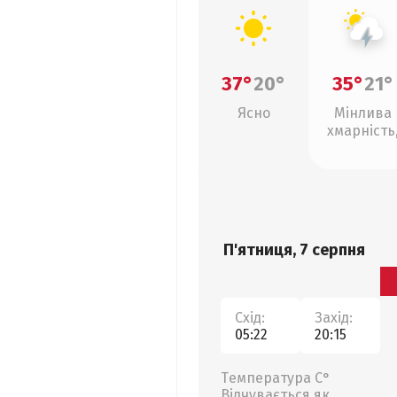
37°
20°
35°
21°
Ясно
Мінлива
хмарність
грози
П'ятниця, 7 серпня
Схід:
Захід:
05:22
20:15
Температура С°
Відчувається як