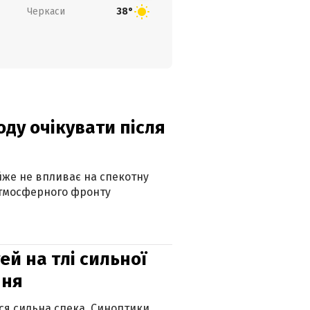
Черкаси
38°
оду очікувати після
айже не впливає на спекотну
атмосферного фронту
й на тлі сильної
пня
ься сильна спека. Синоптики