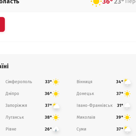
36°
23°
бласть
Пер
їні
Сімферополь
Вінниця
33°
34°
Дніпро
Донецьк
36°
37°
Запоріжжя
Івано-Франківськ
37°
31°
Луганськ
Миколаїв
38°
39°
Рівне
Суми
26°
37°