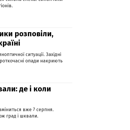
іонів.
ики розповіли,
країні
оптичної ситуації. Західні
ороткочасні опади накриють
вали: де і коли
 зміниться вже 7 серпня.
ж град і шквали.