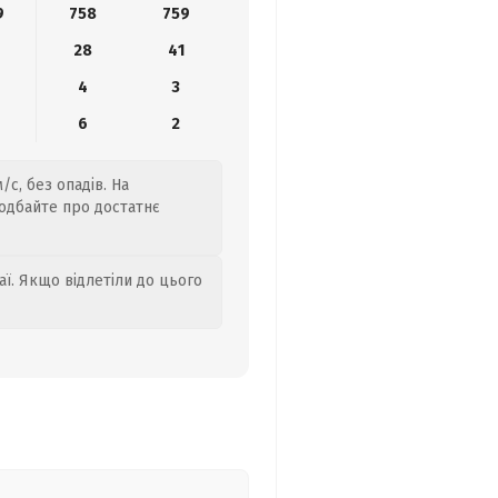
9
758
759
28
41
4
3
6
2
/с, без опадів. На
подбайте про достатнє
аї. Якщо відлетіли до цього