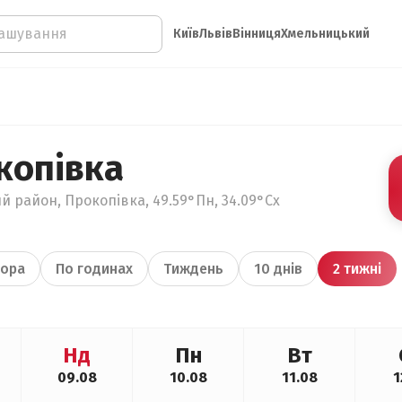
Київ
Львів
Вінниця
Хмельницький
копівка
й район, Прокопівка, 49.59°Пн, 34.09°Сх
ора
По годинах
Тиждень
10 днів
2 тижні
Нд
Пн
Вт
09.08
10.08
11.08
1