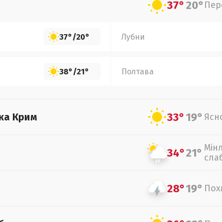
37°
20°
Пер
37°
/
20°
Лубни
38°
/
21°
Полтава
33°
19°
ка Крим
Ясн
Мін
34°
21°
сла
28°
19°
Пох