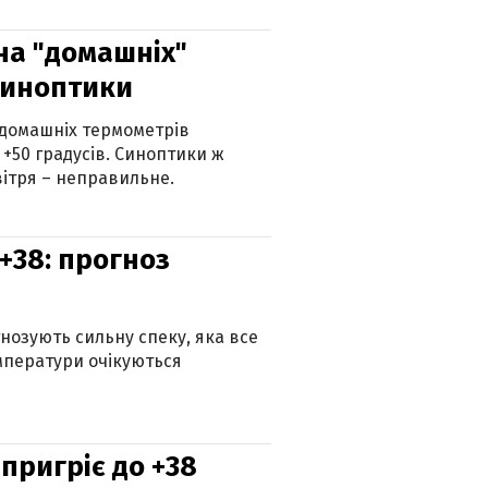
 на "домашніх"
синоптики
 домашніх термометрів
 +50 градусів. Синоптики ж
ітря – неправильне.
+38: прогноз
гнозують сильну спеку, яка все
мператури очікуються
 пригріє до +38