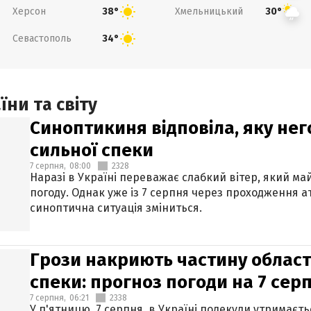
Херсон
Хмельницький
38°
30°
Севастополь
34°
ни та світу
Синоптикиня відповіла, яку нег
сильної спеки
7 серпня,
08:00
2328
Наразі в Україні переважає слабкий вітер, який м
погоду. Однак уже із 7 серпня через проходження 
синоптична ситуація зміниться.
Грози накриють частину областе
спеки: прогноз погоди на 7 сер
7 серпня,
06:21
2338
У п'ятницю, 7 серпня, в Україні подекуди утримаєт