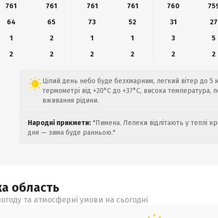
761
761
761
761
760
75
64
65
73
52
31
27
1
2
1
1
3
5
2
2
2
2
2
2
Цілий день небо буде безхмарним, легкий вітер до 5 м
термометрі від +20°C до +37°C, висока температура, 
вживання рідини.
Народні прикмети:
"Пимена. Лелеки відлітають у теплі кр
дня — зима буде ранньою."
ка
область
огоду та атмосферні умови на сьогодні