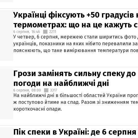
Українці фіксують +50 градусів
термометрах: що на це кажуть 
6 серпня,
16:46
2211
У четвер, 6 серпня, мережею стали ширитись фото
українців, показники на яких нібито перевалили за
пояснюють, що таке вимірювання температури пов
Грози замінять сильну спеку до 
погоди на найближчі дні
6 серпня,
08:00
3317
На найближчі дні в більшості областей України про
ж поступово йтиме на спад. Разом зі зниженням те
короткочасні опади.
Пік спеки в Україні: де 6 серпня