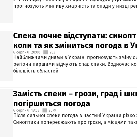
прогнозують мінливу хмарність та опади у низці рег
Спека почне відступати: синопт
коли та як зміниться погода в У
6 серпня,
20:00
933
Найближчими днями в Україні прогнозують зміну син
регіони першими відчують спад спеки. Водночас к
більшість областей.
Замість спеки – грози, град і шк
погіршиться погода
6 серпня,
18:53
2079
Після сильної спеки погода в частині України різко
Синоптики попереджають про грози, а місцями тако