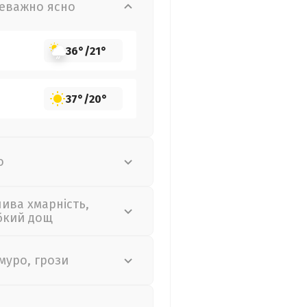
еважно ясно
36°
/
21°
37°
/
20°
о
лива хмарність,
бкий дощ
муро, грози