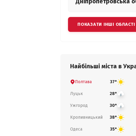
Дніпропетровська
о
ПОКАЗАТИ ІНШІ ОБЛАСТІ
Найбільші міста в Укра
Полтава
37°
Луцьк
28°
Ужгород
30°
Кропивницький
38°
Одеса
35°