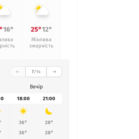
°
16°
25°
12°
нлива
Мінлива
рність
хмарність
7
/14
Вечір
00
18:00
21:00
°
36°
28°
°
36°
28°