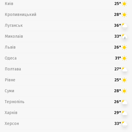
Київ
25°
Кропивницький
28°
Луганськ
36°
Миколаїв
33°
Львів
26°
Одеса
31°
Полтава
27°
Рівне
25°
Суми
28°
Тернопіль
26°
Харків
29°
Херсон
33°