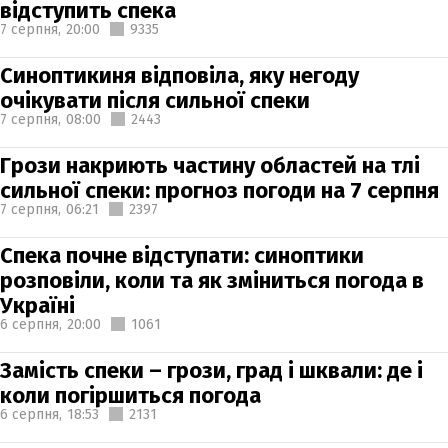
відступить спека
7 серпня,
20:00
9335
Синоптикиня відповіла, яку негоду
очікувати після сильної спеки
7 серпня,
08:00
2443
Грози накриють частину областей на тлі
сильної спеки: прогноз погоди на 7 серпня
7 серпня,
06:21
2397
Спека почне відступати: синоптики
розповіли, коли та як зміниться погода в
Україні
6 серпня,
20:00
1061
Замість спеки – грози, град і шквали: де і
коли погіршиться погода
6 серпня,
18:53
2131