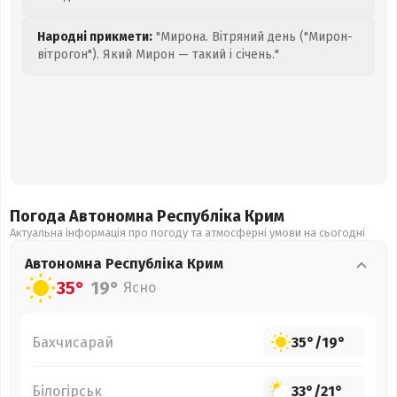
Народні прикмети:
"Мирона. Вітряний день ("Мирон-
вітрогон"). Який Мирон — такий і січень."
Погода Автономна Республіка Крим
Актуальна інформація про погоду та атмосферні умови на сьогодні
Автономна Республіка Крим
35°
19°
Ясно
Бахчисарай
35°
/
19°
Білогірськ
33°
/
21°