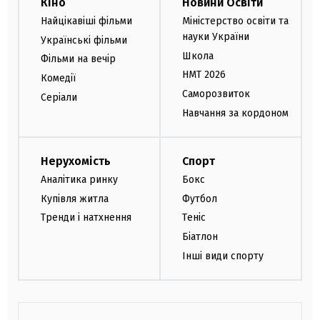
Кіно
Новини Освіти
Найцікавіші фільми
Міністерство освіти та
науки України
Українські фільми
Школа
Фільми на вечір
НМТ 2026
Комедії
Саморозвиток
Серіали
Навчання за кордоном
Нерухомість
Спорт
Аналітика ринку
Бокс
Купівля житла
Футбол
Тренди і натхнення
Теніс
Біатлон
Інші види спорту