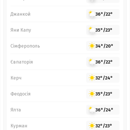
Джанкой
36°
/
22°
Яни Капу
35°
/
23°
Сімферополь
34°
/
20°
Євпаторія
36°
/
22°
Керч
32°
/
24°
Феодосія
35°
/
23°
Ялта
36°
/
24°
Курман
32°
/
23°