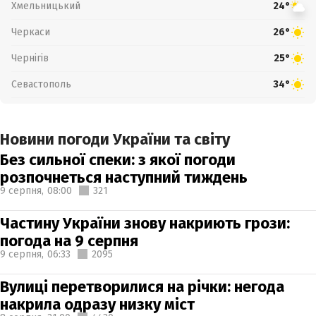
Хмельницький
24°
Черкаси
26°
Чернігів
25°
Севастополь
34°
Новини погоди України та світу
Без сильної спеки: з якої погоди
розпочнеться наступний тиждень
9 серпня,
08:00
321
Частину України знову накриють грози:
погода на 9 серпня
9 серпня,
06:33
2095
Вулиці перетворилися на річки: негода
накрила одразу низку міст