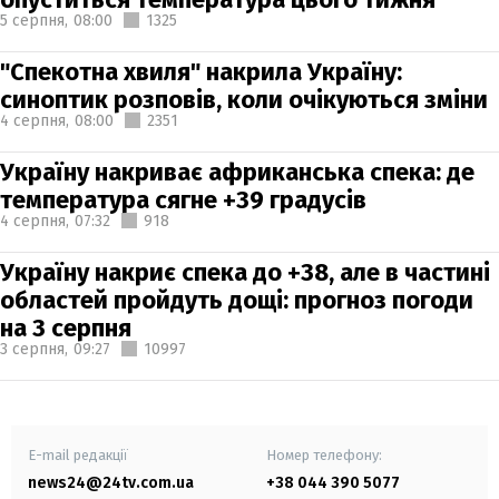
5 серпня,
08:00
1325
"Спекотна хвиля" накрила Україну:
синоптик розповів, коли очікуються зміни
4 серпня,
08:00
2351
Україну накриває африканська спека: де
температура сягне +39 градусів
4 серпня,
07:32
918
Україну накриє спека до +38, але в частині
областей пройдуть дощі: прогноз погоди
на 3 серпня
3 серпня,
09:27
10997
E-mail редакції
Номер телефону:
news24@24tv.com.ua
+38 044 390 5077