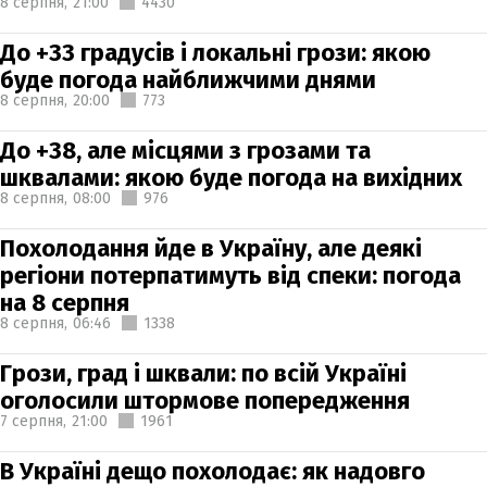
8 серпня,
21:00
4430
До +33 градусів і локальні грози: якою
буде погода найближчими днями
8 серпня,
20:00
773
До +38, але місцями з грозами та
шквалами: якою буде погода на вихідних
8 серпня,
08:00
976
Похолодання йде в Україну, але деякі
регіони потерпатимуть від спеки: погода
на 8 серпня
8 серпня,
06:46
1338
Грози, град і шквали: по всій Україні
оголосили штормове попередження
7 серпня,
21:00
1961
В Україні дещо похолодає: як надовго