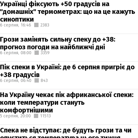
Українці фіксують +50 градусів на
"домашніх" термометрах: що на це кажуть
синоптики
6 серпня,
16:46
2383
Грози замінять сильну спеку до +38:
прогноз погоди на найближчі дні
6 серпня,
08:00
3359
Пік спеки в Україні: де 6 серпня пригріє до
+38 градусів
6 серпня,
06:40
843
На Україну чекає пік африканської спеки:
коли температури стануть
комфортнішими
5 серпня,
20:00
11513
Спека не відступає: де будуть грози та чи
опуститься температура цього тижня