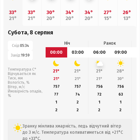
33°
33°
30°
34°
34°
27°
26°
21°
21°
20°
20°
20°
15°
13°
Субота, 8 серпня
Ніч
Ранок
Схід:
05:34
00:00
03:00
06:00
09:00
1
Захід:
19:59
Температура С°
21°
21°
21°
28°
Відчувається як
Тиск, мм
21°
21°
21°
30°
Вологість, %
757
757
756
756
Вітер, м/с
Ймовірність опадів,
77
74
72
63
%
1
2
1
1
2
2
2
2
Зранку мінлива хмарність, ледь відчутний вітер
до 3 м/с. Температура коливатиметься від +21°C
до +33°C.