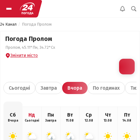
24 Канал
Погода Пролом
Погода Пролом
Пролом, 45.11°Пн, 34.72°Сх
Змінити місто
Сьогодні
Завтра
Вчора
По годинах
Тиж
Сб
Нд
Пн
Вт
Ср
Чт
Пт
Вчора
Сьогодні
Завтра
11.08
12.08
13.08
14.08