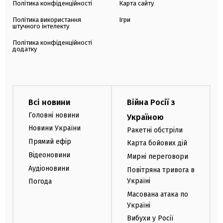
Політика конфіденційності
Карта сайту
Політика використання
Ігри
штучного інтелекту
Політика конфіденційності
додатку
Всі новини
Війна Росії з
Головні новини
Україною
Новини України
Ракетні обстріли
Прямий ефір
Карта бойових дій
Відеоновини
Мирні переговори
Аудіоновини
Повітряна тривога в
Україні
Погода
Масована атака по
Україні
Вибухи у Росії