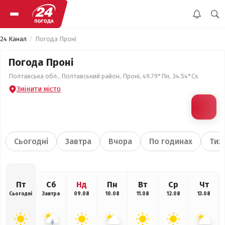
24 Канал
Погода Проні
Погода Проні
Полтавська обл., Полтавський район, Проні, 49.79°Пн, 34.54°Сх
Змінити місто
Сьогодні
Завтра
Вчора
По годинах
Тиж
Пт
Сб
Нд
Пн
Вт
Ср
Чт
Сьогодні
Завтра
09.08
10.08
11.08
12.08
13.08