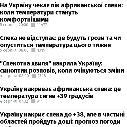
На Україну чекає пік африканської спеки:
коли температури стануть
комфортнішими
5 серпня,
20:00
11477
Спека не відступає: де будуть грози та чи
опуститься температура цього тижня
5 серпня,
08:00
1319
"Спекотна хвиля" накрила Україну:
синоптик розповів, коли очікуються зміни
4 серпня,
08:00
2348
Україну накриває африканська спека: де
температура сягне +39 градусів
4 серпня,
07:32
911
Україну накриє спека до +38, але в частині
областей пройдуть дощі: прогноз погоди