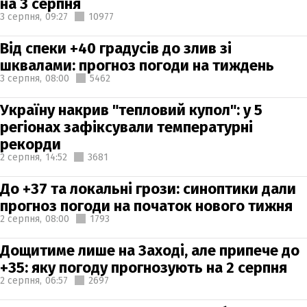
на 3 серпня
3 серпня,
09:27
10977
Від спеки +40 градусів до злив зі
шквалами: прогноз погоди на тиждень
3 серпня,
08:00
5462
Україну накрив "тепловий купол": у 5
регіонах зафіксували температурні
рекорди
2 серпня,
14:52
3681
До +37 та локальні грози: синоптики дали
прогноз погоди на початок нового тижня
2 серпня,
08:00
1793
Дощитиме лише на Заході, але припече до
+35: яку погоду прогнозують на 2 серпня
2 серпня,
06:57
2697