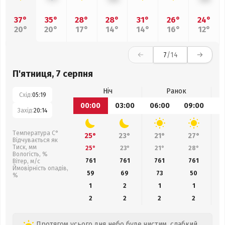
37°
35°
28°
28°
31°
26°
24°
20°
20°
17°
14°
14°
16°
12°
7
/14
П'ятниця, 7 серпня
Ніч
Ранок
Схід:
05:19
00:00
03:00
06:00
09:00
1
Захід:
20:14
Температура С°
25°
23°
21°
27°
Відчувається як
Тиск, мм
25°
23°
21°
28°
Вологість, %
761
761
761
761
Вітер, м/с
Ймовірність опадів,
59
69
73
50
%
1
2
1
1
2
2
2
2
Протягом усього дня небо буде чистим, слабкий