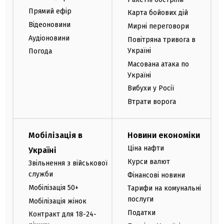
Прямий ефір
Карта бойових дій
Відеоновини
Мирні переговори
Аудіоновини
Повітряна тривога в
Україні
Погода
Масована атака по
Україні
Вибухи у Росії
Втрати ворога
Мобілізація в
Новини економіки
Ціна нафти
Україні
Курси валют
Звільнення з військової
служби
Фінансові новини
Мобілізація 50+
Тарифи на комунальні
послуги
Мобілізація жінок
Податки
Контракт для 18-24-