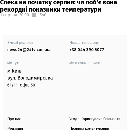
Спека на початку серпня: чи поб'є вона
рекордні показники температури
1 серпня,
20:00
1540
E-mail редакції
Номер телефону:
news24@24tv.com.ua
+38 044 390 5077
Ми тут:
Ми в соцмережах:
м.Київ
,
вул. Володимирська
офіс
61/11,
50
Про нас
Угода Користувача Спільноти
Редакція
Правила коментування