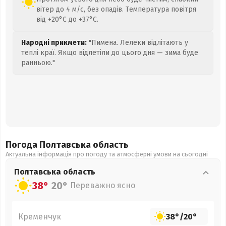
вітер до 4 м/с, без опадів. Температура повітря
від +20°C до +37°C.
Народні прикмети:
"Пимена. Лелеки відлітають у
теплі краї. Якщо відлетіли до цього дня — зима буде
ранньою."
Погода Полтавська
область
Актуальна інформація про погоду та атмосферні умови на сьогодні
Полтавська
область
38°
20°
Переважно ясно
Кременчук
38°
/
20°