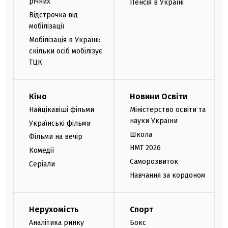
річних
Пенсія в Україні
Відстрочка від
мобілізації
Мобілізація в Україні:
скільки осіб мобілізує
ТЦК
Кіно
Новини Освіти
Найцікавіші фільми
Міністерство освіти та
науки України
Українські фільми
Школа
Фільми на вечір
НМТ 2026
Комедії
Саморозвиток
Серіали
Навчання за кордоном
Нерухомість
Спорт
Аналітика ринку
Бокс