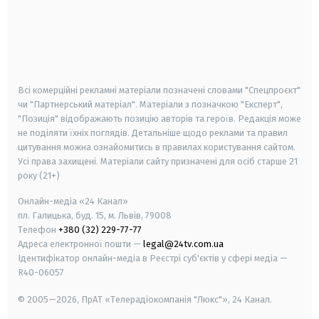
android
apple
smart tv
samsung smart tv
Всі комерційні рекламні матеріали позначені словами "Спецпроєкт"
чи "Партнерський матеріал". Матеріали з позначкою "Експерт",
"Позиція" відображають позицію авторів та героїв. Редакція може
не поділяти їхніх поглядів. Детальніше щодо реклами та правил
цитування можна ознайомитись в правилах користування сайтом.
Усі права захищені.
Матеріали сайту призначені для осіб старше
21
року (21+)
Онлайн-медіа «24 Канал»
пл. Галицька, буд. 15, м. Львів, 79008
Телефон
+380 (32) 229-77-77
Адреса електронної пошти —
legal@24tv.com.ua
Ідентифікатор онлайн-медіа в Реєстрі суб'єктів у сфері медіа —
R40-06057
© 2005—2026,
ПрАТ «Телерадіокомпанія "Люкс"», 24 Канал.