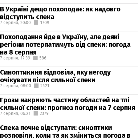
В Україні дещо похолодає: як надовго
відступить спека
7 серпня,
20:00
1709
Похолодання йде в Україну, але деякі
регіони потерпатимуть від спеки: погода
на 8 серпня
7 серпня,
17:39
586
Синоптикиня відповіла, яку негоду
очікувати після сильної спеки
7 серпня,
08:00
2421
Грози накриють частину областей на тлі
сильної спеки: прогноз погоди на 7 серпня
7 серпня,
06:21
2379
Спека почне відступати: синоптики
розповіли, коли та як зміниться погода в