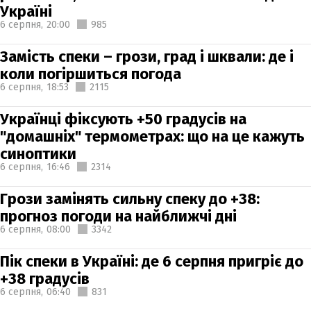
Україні
6 серпня,
20:00
985
Замість спеки – грози, град і шквали: де і
коли погіршиться погода
6 серпня,
18:53
2115
Українці фіксують +50 градусів на
"домашніх" термометрах: що на це кажуть
синоптики
6 серпня,
16:46
2314
Грози замінять сильну спеку до +38:
прогноз погоди на найближчі дні
6 серпня,
08:00
3342
Пік спеки в Україні: де 6 серпня пригріє до
+38 градусів
6 серпня,
06:40
831