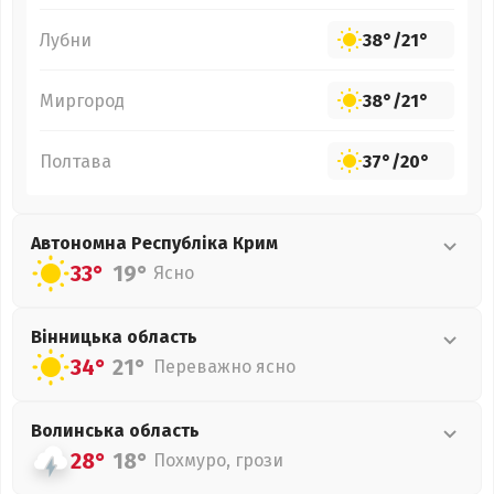
Лубни
38°
/
21°
Миргород
38°
/
21°
Полтава
37°
/
20°
Автономна Республіка Крим
33°
19°
Ясно
Вінницька
область
34°
21°
Переважно ясно
Волинська
область
28°
18°
Похмуро, грози