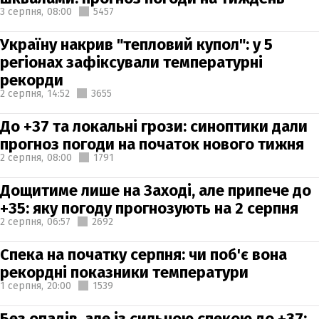
3 серпня,
08:00
5457
Україну накрив "тепловий купол": у 5
регіонах зафіксували температурні
рекорди
2 серпня,
14:52
3655
До +37 та локальні грози: синоптики дали
прогноз погоди на початок нового тижня
2 серпня,
08:00
1791
Дощитиме лише на Заході, але припече до
+35: яку погоду прогнозують на 2 серпня
2 серпня,
06:57
2692
Спека на початку серпня: чи поб'є вона
рекордні показники температури
1 серпня,
20:00
1539
Без опадів, але із сильною спекою до +37: