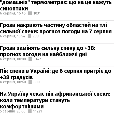
"домашніх" термометрах: що на це кажуть
синоптики
6 серпня,
16:46
1031
Грози накриють частину областей на тлі
сильної спеки: прогноз погоди на 7 серпня
6 серпня,
15:54
288
Грози замінять сильну спеку до +38:
прогноз погоди на найближчі дні
6 серпня,
08:00
3142
Пік спеки в Україні: де 6 серпня пригріє до
+38 градусів
6 серпня,
06:40
800
На Україну чекає пік африканської спеки:
коли температури стануть
комфортнішими
5 серпня,
20:00
11221