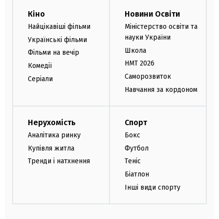
Кіно
Новини Освіти
Найцікавіші фільми
Міністерство освіти та
науки України
Українські фільми
Школа
Фільми на вечір
НМТ 2026
Комедії
Саморозвиток
Серіали
Навчання за кордоном
Нерухомість
Спорт
Аналітика ринку
Бокс
Купівля житла
Футбол
Тренди і натхнення
Теніс
Біатлон
Інші види спорту