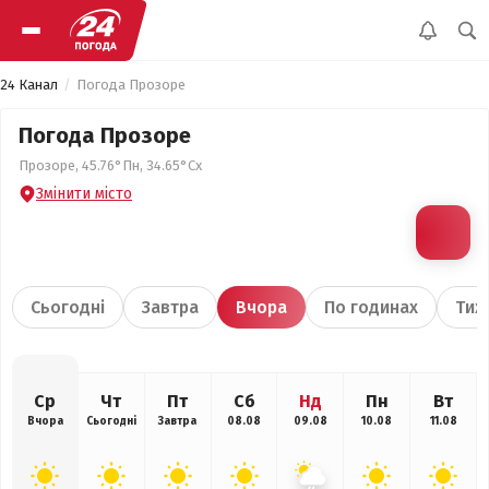
24 Канал
Погода Прозоре
Погода Прозоре
Прозоре, 45.76°Пн, 34.65°Сх
Змінити місто
Сьогодні
Завтра
Вчора
По годинах
Тиж
Ср
Чт
Пт
Сб
Нд
Пн
Вт
Вчора
Сьогодні
Завтра
08.08
09.08
10.08
11.08