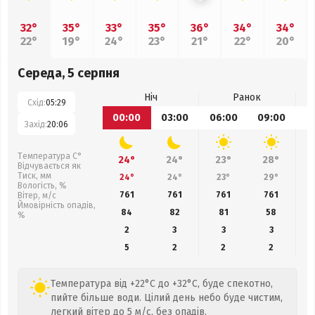
32°
35°
33°
35°
36°
34°
34°
22°
19°
24°
23°
21°
22°
20°
Середа, 5 серпня
Ніч
Ранок
Схід:
05:29
00:00
03:00
06:00
09:00
1
Захід:
20:06
Температура С°
24°
24°
23°
28°
Відчувається як
Тиск, мм
24°
24°
23°
29°
Вологість, %
761
761
761
761
Вітер, м/с
Ймовірність опадів,
84
82
81
58
%
2
3
3
3
5
2
2
2
Температура від +22°C до +32°C, буде спекотно,
пийте більше води. Цілий день небо буде чистим,
легкий вітер до 5 м/с, без опадів.