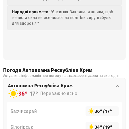
Народні прикмети:
"Євсигнія. Заклинали жнива, щоб
нечиста сила не оселилася на полі. Їли сиру цибулю
для здоров'я."
Погода Автономна Республіка Крим
Актуальна інформація про погоду та атмосферні умови на сьогодні
Автономна Республіка Крим
36°
17°
Переважно ясно
Бахчисарай
36°
/
17°
Білогірськ
34°
/
19°