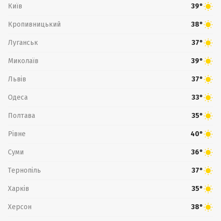
Київ
39°
Кропивницький
38°
Луганськ
37°
Миколаїв
39°
Львів
37°
Одеса
33°
Полтава
35°
Рівне
40°
Суми
36°
Тернопіль
37°
Харків
35°
Херсон
38°