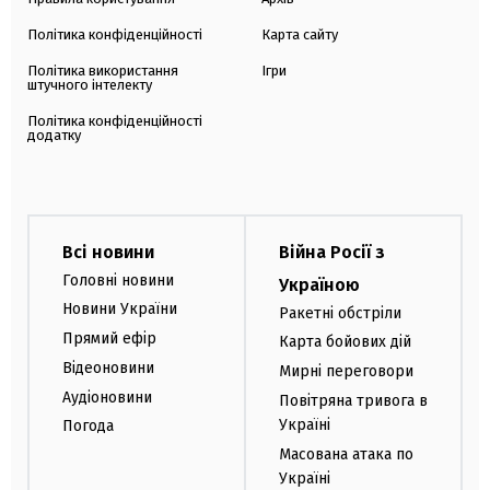
Політика конфіденційності
Карта сайту
Політика використання
Ігри
штучного інтелекту
Політика конфіденційності
додатку
Всі новини
Війна Росії з
Головні новини
Україною
Новини України
Ракетні обстріли
Прямий ефір
Карта бойових дій
Відеоновини
Мирні переговори
Аудіоновини
Повітряна тривога в
Україні
Погода
Масована атака по
Україні