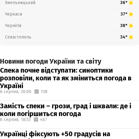
Хмельницький
36°
Черкаси
37°
Чернігів
38°
Севастополь
34°
Новини погоди України та світу
Спека почне відступати: синоптики
розповіли, коли та як зміниться погода в
Україні
6 серпня,
20:00
138
Замість спеки – грози, град і шквали: де і
коли погіршиться погода
6 серпня,
18:53
467
Українці фіксують +50 градусів на