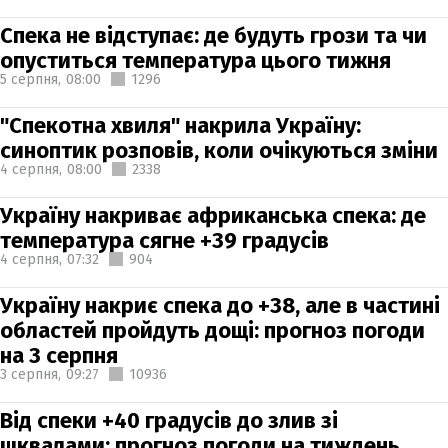
Спека не відступає: де будуть грози та чи
опуститься температура цього тижня
5 серпня,
08:00
1296
"Спекотна хвиля" накрила Україну:
синоптик розповів, коли очікуються зміни
4 серпня,
08:00
2338
Україну накриває африканська спека: де
температура сягне +39 градусів
4 серпня,
07:32
904
Україну накриє спека до +38, але в частині
областей пройдуть дощі: прогноз погоди
на 3 серпня
3 серпня,
09:27
10936
Від спеки +40 градусів до злив зі
шквалами: прогноз погоди на тиждень