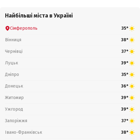
Найбільші міста в Україні
Сімферополь
35°
Вінниця
38°
Чернівці
37°
Луцьк
39°
Дніпро
35°
Донецьк
36°
Житомир
39°
Ужгород
39°
Запоріжжя
37°
Івано-Франківськ
38°