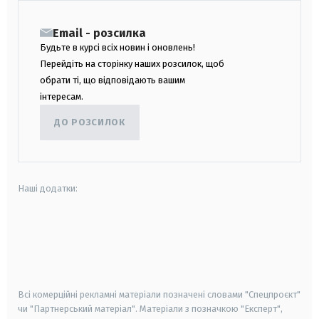
Email - розсилка
Будьте в курсі всіх новин і оновлень!
Перейдіть на сторінку наших розсилок, щоб
обрати ті, що відповідають вашим
інтересам.
ДО РОЗСИЛОК
Наші додатки:
android
apple
smart tv
samsung smart tv
Всі комерційні рекламні матеріали позначені словами "Спецпроєкт"
чи "Партнерський матеріал". Матеріали з позначкою "Експерт",