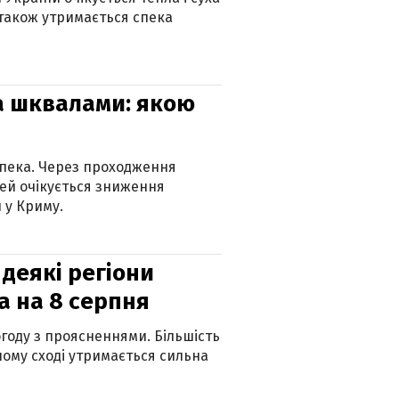
 також утримається спека
та шквалами: якою
спека. Через проходження
ей очікується зниження
 у Криму.
 деякі регіони
а на 8 серпня
огоду з проясненнями. Більшість
ному сході утримається сильна