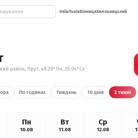
Київ
Львів
Вінниця
Хмельницький
т
кий район, Прут, 48.28°Пн, 26.04°Сх
ора
По годинах
Тиждень
10 днів
2 тижні
Пн
Вт
Ср
10.08
11.08
12.08
1