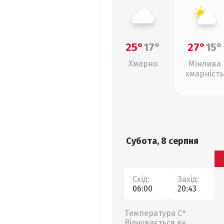
25°
17°
27°
15°
Хмарно
Мінлива
хмарність
Субота, 8 серпня
Схід:
Захід:
06:00
20:43
Температура С°
Відчувається як