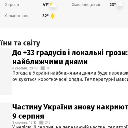
Херсон
Хмельницький
41°
23°
Севастополь
32°
ни та світу
До +33 градусів і локальні гроз
найближчими днями
8 серпня,
20:00
11
Погода в Україні найближчими днями буде переваж
очікуються короткочасні опади. Температурні макси
Частину України знову накриют
9 серпня
8 серпня,
19:15
345
У неділю, 9 серпня, на переважній частині території