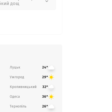
бкий дощ
Луцьк
24°
Ужгород
29°
Кропивницький
32°
Одеса
36°
Тернопіль
26°