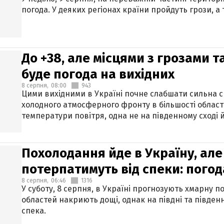
погода. У деяких регіонах країни пройдуть грози, а
До +38, але місцями з грозами 
буде погода на вихідних
8 серпня,
08:00
943
Цими вихідними в Україні почне слабшати сильна 
холодного атмосферного фронту в більшості област
температури повітря, одна не на південному сході й
Похолодання йде в Україну, але
потерпатимуть від спеки: погод
8 серпня,
06:46
1316
У суботу, 8 серпня, в Україні прогнозують хмарну п
областей накриють дощі, однак на півдні та півден
спека.