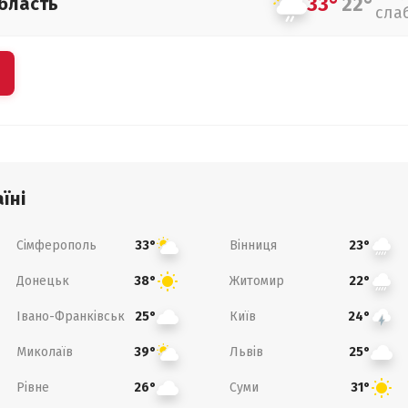
33°
22°
бласть
сла
їні
Сімферополь
Вінниця
33°
23°
Донецьк
Житомир
38°
22°
Івано-Франківськ
Київ
25°
24°
Миколаїв
Львів
39°
25°
Рівне
Суми
26°
31°