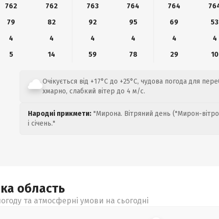
762
762
763
764
764
76
79
82
92
95
69
53
4
4
4
4
4
4
5
14
59
78
29
10
Очікується від +17°C до +25°C, чудова погода для пере
хмарно, слабкий вітер до 4 м/с.
Народні прикмети:
"Мирона. Вітряний день ("Мирон-вітро
і січень."
ька
область
огоду та атмосферні умови на сьогодні