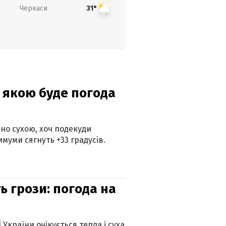
Черкаси
31°
и: якою буде погода
но сухою, хоч подекуди
муми сягнуть +33 градусів.
ь грози: погода на
 України очікується тепла і суха