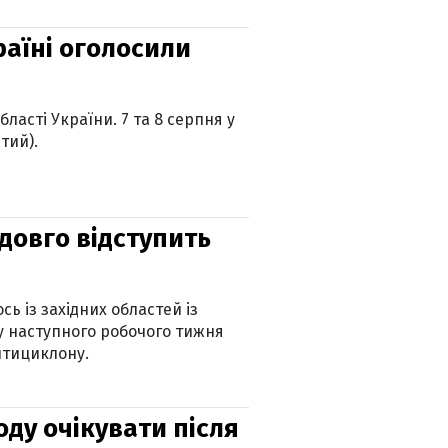
країні оголосили
ласті України. 7 та 8 серпня у
тий).
адовго відступить
ь із західних областей із
 наступного робочого тижня
нтициклону.
оду очікувати після