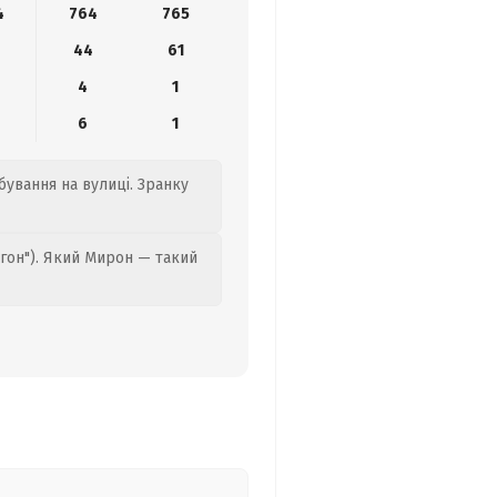
4
764
765
44
61
4
1
6
1
бування на вулиці. Зранку
гон"). Який Мирон — такий