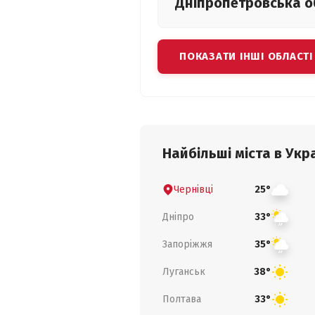
Дніпропетровська
о
ПОКАЗАТИ ІНШІ ОБЛАСТІ
Найбільші міста в Укра
Чернівці
25°
Дніпро
33°
Запоріжжя
35°
Луганськ
38°
Полтава
33°