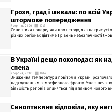
Грози, град і шквали: по всій У
штормове попередження
7 серпня,
21:00
1943
Синоптики попередили про негоду, яка накриє усі об
різних регіонах діятиме І рівень небезпечності (жов
В Україні дещо похолодає: як н
спека
7 серпня,
20:00
8762
Зниження температури повітря в Україні розпочалос
надходженням атмосферного фронту. Уже з початку
більшість регіонів опиняться під впливом нового а
Синоптикиня відповіла, яку нег