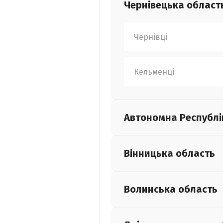
Чернівецька
област
Чернівці
Кельменці
Автономна Республі
Вінницька
область
Волинська
область