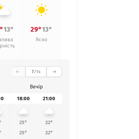
°
13°
29°
13°
нлива
Ясно
рність
7
/14
Вечір
00
18:00
21:00
°
25°
22°
°
25°
22°