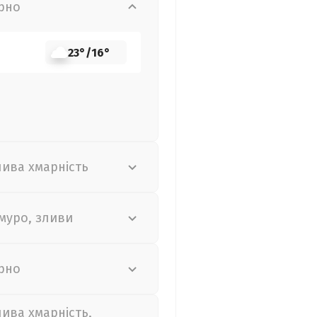
рно
23°
/
16°
лива хмарність
муро, зливи
рно
лива хмарність,