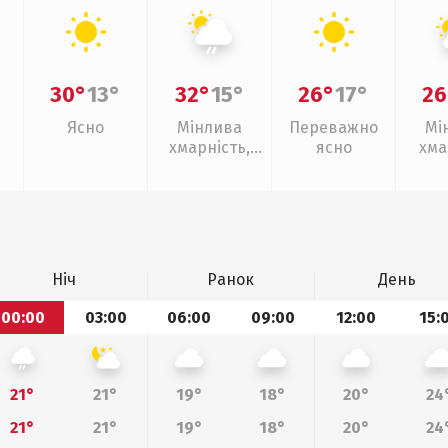
30°
13°
32°
15°
26°
17°
26
Ясно
Мінлива
Переважно
Мі
хмарність,
ясно
хма
слабкий дощ
Ніч
Ранок
День
00:00
03:00
06:00
09:00
12:00
15:
21°
21°
19°
18°
20°
24
21°
21°
19°
18°
20°
24