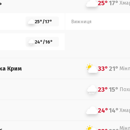
25°
17°
ь
Хма
25°
/
17°
Вижниця
24°
/
16°
33°
21°
ка Крим
Мін
23°
15°
Пох
24°
14°
Хма
Мін