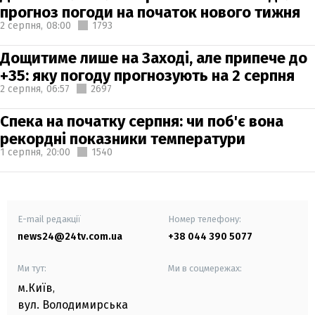
прогноз погоди на початок нового тижня
2 серпня,
08:00
1793
Дощитиме лише на Заході, але припече до
+35: яку погоду прогнозують на 2 серпня
2 серпня,
06:57
2697
Спека на початку серпня: чи поб'є вона
рекордні показники температури
1 серпня,
20:00
1540
E-mail редакції
Номер телефону:
news24@24tv.com.ua
+38 044 390 5077
Ми тут:
Ми в соцмережах:
м.Київ
,
вул. Володимирська