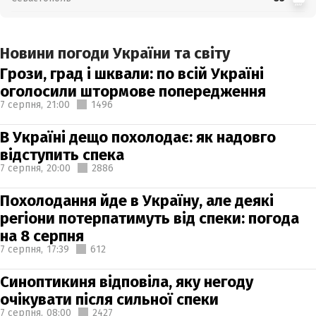
Новини погоди України та світу
Грози, град і шквали: по всій Україні
оголосили штормове попередження
7 серпня,
21:00
1496
В Україні дещо похолодає: як надовго
відступить спека
7 серпня,
20:00
2886
Похолодання йде в Україну, але деякі
регіони потерпатимуть від спеки: погода
на 8 серпня
7 серпня,
17:39
612
Синоптикиня відповіла, яку негоду
очікувати після сильної спеки
7 серпня,
08:00
2427