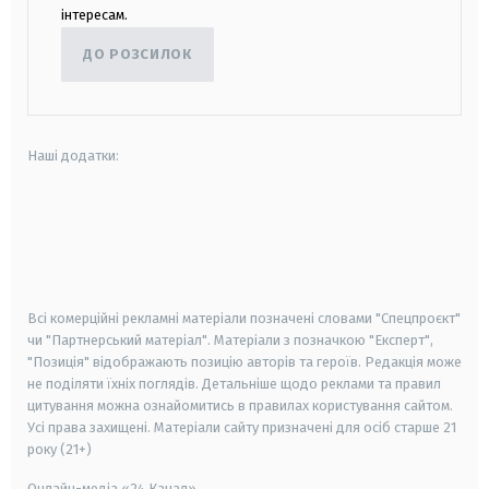
інтересам.
ДО РОЗСИЛОК
Наші додатки:
android
apple
smart tv
samsung smart tv
Всі комерційні рекламні матеріали позначені словами "Спецпроєкт"
чи "Партнерський матеріал". Матеріали з позначкою "Експерт",
"Позиція" відображають позицію авторів та героїв. Редакція може
не поділяти їхніх поглядів. Детальніше щодо реклами та правил
цитування можна ознайомитись в правилах користування сайтом.
Усі права захищені.
Матеріали сайту призначені для осіб старше
21
року (21+)
Онлайн-медіа «24 Канал»