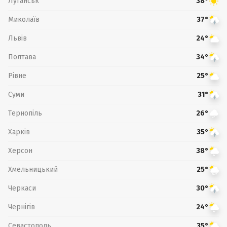
Луганськ
38°
Миколаїв
37°
Львів
24°
Полтава
34°
Рівне
25°
Суми
31°
Тернопіль
26°
Харків
35°
Херсон
38°
Хмельницький
25°
Черкаси
30°
Чернігів
24°
Севастополь
35°