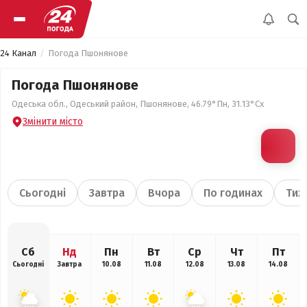
24 Канал
Погода Пшонянове
Погода Пшонянове
Одеська обл., Одеський район, Пшонянове, 46.79°Пн, 31.13°Сх
Змінити місто
Сьогодні
Завтра
Вчора
По годинах
Тиж
Сб
Нд
Пн
Вт
Ср
Чт
Пт
Сьогодні
Завтра
10.08
11.08
12.08
13.08
14.08