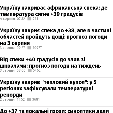
Україну накриває африканська спека: де
температура сягне +39 градусів
4 серпня,
07:32
911
Україну накриє спека до +38, але в частині
областей пройдуть дощі: прогноз погоди
на 3 серпня
3 серпня,
09:27
10977
Від спеки +40 градусів до злив зі
шквалами: прогноз погоди на тиждень
3 серпня,
08:00
5462
Україну накрив "тепловий купол": у 5
регіонах зафіксували температурні
рекорди
2 серпня,
14:52
3681
До +37 та локальні грози: синоптики дали