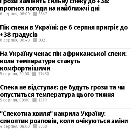
Грози замінять сильну спеку до +38:
прогноз погоди на найближчі дні
6 серпня,
08:00
3347
Пік спеки в Україні: де 6 серпня пригріє до
+38 градусів
6 серпня,
06:40
832
На Україну чекає пік африканської спеки:
коли температури стануть
комфортнішими
5 серпня,
20:00
11480
Спека не відступає: де будуть грози та чи
опуститься температура цього тижня
5 серпня,
08:00
1319
"Спекотна хвиля" накрила Україну:
синоптик розповів, коли очікуються зміни
4 серпня,
08:00
2350