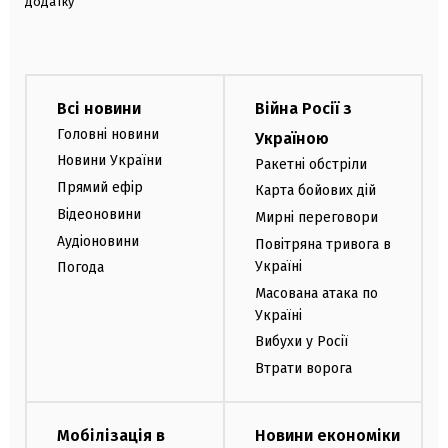
додатку
Всі новини
Війна Росії з
Головні новини
Україною
Новини України
Ракетні обстріли
Прямий ефір
Карта бойових дій
Відеоновини
Мирні переговори
Аудіоновини
Повітряна тривога в
Україні
Погода
Масована атака по
Україні
Вибухи у Росії
Втрати ворога
Мобілізація в
Новини економіки