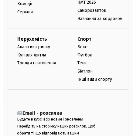
НМТ 2026
Комедії
Саморозвиток
Серіали
Навчання за кордоном
Нерухомість
Спорт
Аналітика ринку
Бокс
Купівля житла
Футбол
Тренди і натхнення
Теніс
Біатлон
Інші види спорту
Email - розсилка
Будьте в курсі всіх новин і оновлень!
Перейдіть на сторінку наших розсилок, щоб
обрати ті, що відповідають вашим