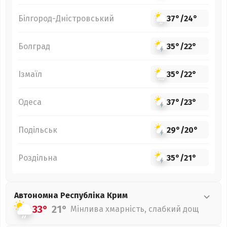
Білгород-Дністровський
37°
/
24°
Болград
35°
/
22°
Ізмаїл
35°
/
22°
Одеса
37°
/
23°
Подільськ
29°
/
20°
Роздільна
35°
/
21°
Автономна Республіка Крим
33°
21°
Мінлива хмарність, слабкий дощ