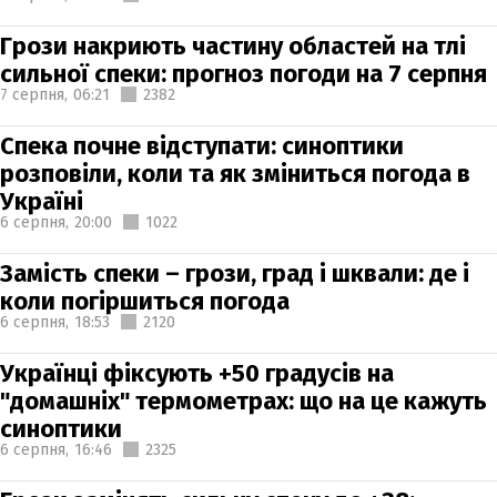
Грози накриють частину областей на тлі
сильної спеки: прогноз погоди на 7 серпня
7 серпня,
06:21
2382
Спека почне відступати: синоптики
розповіли, коли та як зміниться погода в
Україні
6 серпня,
20:00
1022
Замість спеки – грози, град і шквали: де і
коли погіршиться погода
6 серпня,
18:53
2120
Українці фіксують +50 градусів на
"домашніх" термометрах: що на це кажуть
синоптики
6 серпня,
16:46
2325