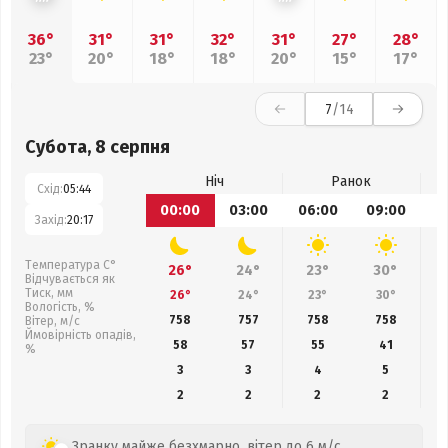
36°
31°
31°
32°
31°
27°
28°
23°
20°
18°
18°
20°
15°
17°
7
/14
Субота, 8 серпня
Ніч
Ранок
Схід:
05:44
00:00
03:00
06:00
09:00
1
Захід:
20:17
Температура С°
26°
24°
23°
30°
Відчувається як
Тиск, мм
26°
24°
23°
30°
Вологість, %
758
757
758
758
Вітер, м/с
Ймовірність опадів,
58
57
55
41
%
3
3
4
5
2
2
2
2
Зранку майже безхмарно, вітер до 6 м/с.