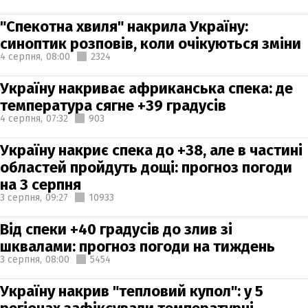
"Спекотна хвиля" накрила Україну:
синоптик розповів, коли очікуються зміни
4 серпня,
08:00
2324
Україну накриває африканська спека: де
температура сягне +39 градусів
4 серпня,
07:32
903
Україну накриє спека до +38, але в частині
областей пройдуть дощі: прогноз погоди
на 3 серпня
3 серпня,
09:27
10933
Від спеки +40 градусів до злив зі
шквалами: прогноз погоди на тиждень
3 серпня,
08:00
5454
Україну накрив "тепловий купол": у 5