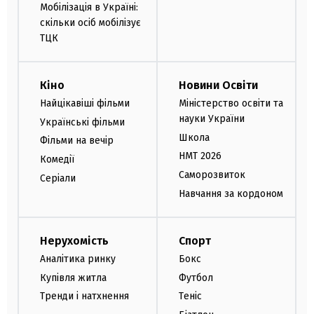
Мобілізація в Україні:
скільки осіб мобілізує
ТЦК
Кіно
Новини Освіти
Найцікавіші фільми
Міністерство освіти та
науки України
Українські фільми
Школа
Фільми на вечір
НМТ 2026
Комедії
Саморозвиток
Серіали
Навчання за кордоном
Нерухомість
Спорт
Аналітика ринку
Бокс
Купівля житла
Футбол
Тренди і натхнення
Теніс