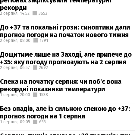
регіонах зафіксували температурні
рекорди
2 серпня,
14:52
3653
До +37 та локальні грози: синоптики дали
прогноз погоди на початок нового тижня
2 серпня,
08:00
1791
Дощитиме лише на Заході, але припече до
+35: яку погоду прогнозують на 2 серпня
2 серпня,
06:57
2692
Спека на початку серпня: чи поб'є вона
рекордні показники температури
1 серпня,
20:00
1538
Без опадів, але із сильною спекою до +37:
прогноз погоди на 1 серпня
1 серпня,
09:05
655