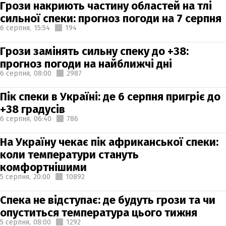
Грози накриють частину областей на тлі
сильної спеки: прогноз погоди на 7 серпня
6 серпня,
15:54
194
Грози замінять сильну спеку до +38:
прогноз погоди на найближчі дні
6 серпня,
08:00
2987
Пік спеки в Україні: де 6 серпня пригріє до
+38 градусів
6 серпня,
06:40
786
На Україну чекає пік африканської спеки:
коли температури стануть
комфортнішими
5 серпня,
20:00
10892
Спека не відступає: де будуть грози та чи
опуститься температура цього тижня
5 серпня,
08:00
1292