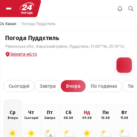
24 Канал
Погода Пуддєтиль
Погода Пуддєтиль
Рівненська обл., Вараський район, Пуддєтиль, 51.88°Пн, 25.76°Сх
Змінити місто
Сьогодні
Завтра
Вчора
По годинах
Тиж
Ср
Чт
Пт
Сб
Нд
Пн
Вт
Вчора
Сьогодні
Завтра
08.08
09.08
10.08
11.08