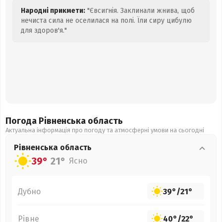
Народні прикмети:
"Євсигнія. Заклинали жнива, щоб
нечиста сила не оселилася на полі. Їли сиру цибулю
для здоров'я."
Погода Рівненська
область
Актуальна інформація про погоду та атмосферні умови на сьогодні
Рівненська
область
39°
21°
Ясно
Дубно
39°
/
21°
Рівне
40°
/
22°