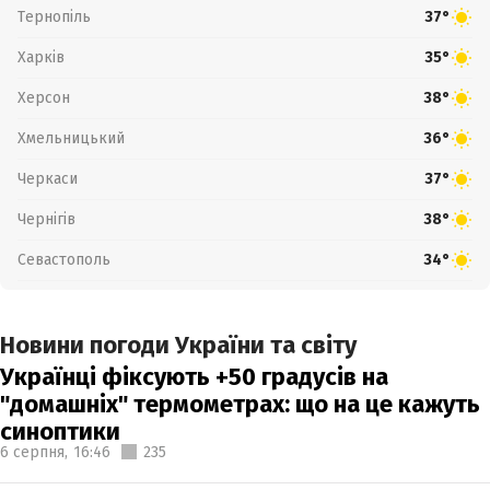
Тернопіль
37°
Харків
35°
Херсон
38°
Хмельницький
36°
Черкаси
37°
Чернігів
38°
Севастополь
34°
Новини погоди України та світу
Українці фіксують +50 градусів на
"домашніх" термометрах: що на це кажуть
синоптики
6 серпня,
16:46
235