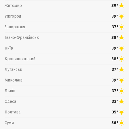
Житомир
39°
Ужгород
39°
Запоріжжя
37°
Івано-Франківськ
38°
Київ
39°
Кропивницький
38°
Луганськ
37°
Миколаїв
39°
Львів
37°
Одеса
33°
Полтава
35°
Суми
36°