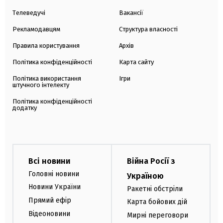
Телеведучі
Вакансії
Рекламодавцям
Структура власності
Правила користування
Архів
Політика конфіденційності
Карта сайту
Політика використання
Ігри
штучного інтелекту
Політика конфіденційності
додатку
Всі новини
Війна Росії з
Головні новини
Україною
Новини України
Ракетні обстріли
Прямий ефір
Карта бойових дій
Відеоновини
Мирні переговори