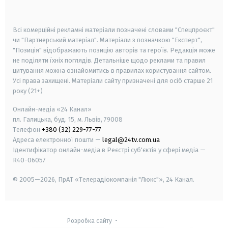
smart tv
samsung smart tv
Всі комерційні рекламні матеріали позначені словами "Спецпроєкт"
чи "Партнерський матеріал". Матеріали з позначкою "Експерт",
"Позиція" відображають позицію авторів та героїв. Редакція може
не поділяти їхніх поглядів. Детальніше щодо реклами та правил
цитування можна ознайомитись в правилах користування сайтом.
Усі права захищені.
Матеріали сайту призначені для осіб старше
21
року (21+)
Онлайн-медіа «24 Канал»
пл. Галицька, буд. 15, м. Львів, 79008
Телефон
+380 (32) 229-77-77
Адреса електронної пошти —
legal@24tv.com.ua
Ідентифікатор онлайн-медіа в Реєстрі суб'єктів у сфері медіа —
R40-06057
© 2005—2026,
ПрАТ «Телерадіокомпанія "Люкс"», 24 Канал.
Розробка сайту
-