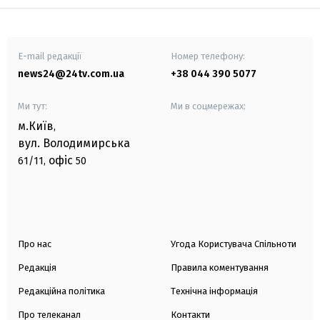
E-mail редакції
Номер телефону:
news24@24tv.com.ua
+38 044 390 5077
Ми тут:
Ми в соцмережах:
м.Київ
,
вул. Володимирська
офіс
61/11,
50
Про нас
Угода Користувача Спільноти
Редакція
Правила коментування
Редакційна політика
Технічна інформація
Про телеканал
Контакти