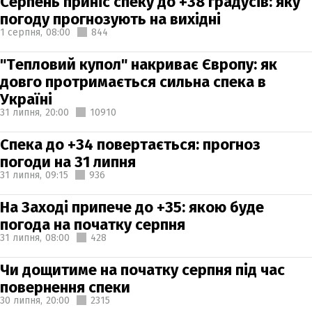
Серпень приніс спеку до +38 градусів: яку
погоду прогнозують на вихідні
1 серпня,
08:00
844
"Тепловий купол" накриває Європу: як
довго протримається сильна спека в
Україні
31 липня,
20:00
10910
Спека до +34 повертається: прогноз
погоди на 31 липня
31 липня,
09:15
936
На Заході припече до +35: якою буде
погода на початку серпня
31 липня,
08:00
428
Чи дощитиме на початку серпня під час
повернення спеки
30 липня,
20:00
2315