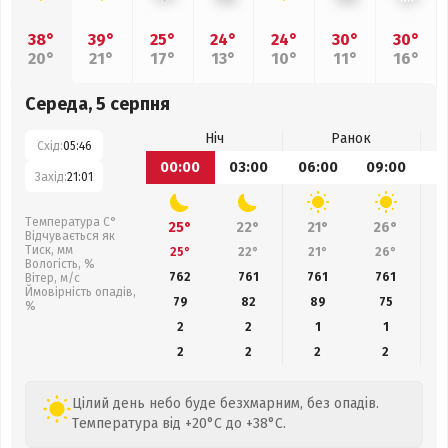
38°
39°
25°
24°
24°
30°
30°
20°
21°
17°
13°
10°
11°
16°
Середа, 5 серпня
Ніч
Ранок
Схід:
05:46
00:00
03:00
06:00
09:00
1
Захід:
21:01
Температура С°
25°
22°
21°
26°
Відчувається як
Тиск, мм
25°
22°
21°
26°
Вологість, %
762
761
761
761
Вітер, м/с
Ймовірність опадів,
79
82
89
75
%
2
2
1
1
2
2
2
2
Цілий день небо буде безхмарним, без опадів.
Температура від +20°C до +38°C.