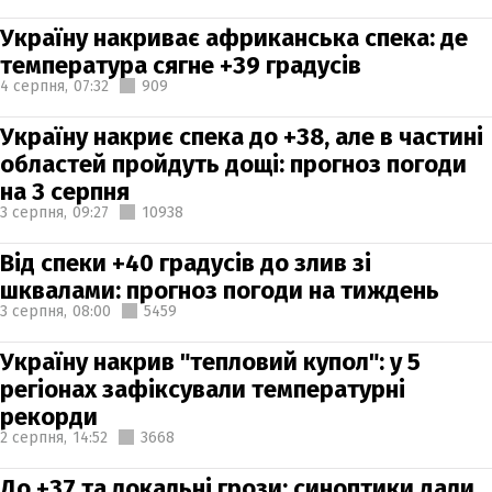
Україну накриває африканська спека: де
температура сягне +39 градусів
4 серпня,
07:32
909
Україну накриє спека до +38, але в частині
областей пройдуть дощі: прогноз погоди
на 3 серпня
3 серпня,
09:27
10938
Від спеки +40 градусів до злив зі
шквалами: прогноз погоди на тиждень
3 серпня,
08:00
5459
Україну накрив "тепловий купол": у 5
регіонах зафіксували температурні
рекорди
2 серпня,
14:52
3668
До +37 та локальні грози: синоптики дали