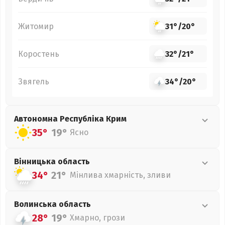
Житомир
31°
/
20°
Коростень
32°
/
21°
Звягель
34°
/
20°
Автономна Республіка Крим
35°
19°
Ясно
Вінницька
область
34°
21°
Мінлива хмарність, зливи
Волинська
область
28°
19°
Хмарно, грози