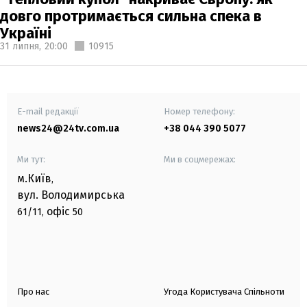
довго протримається сильна спека в
Україні
31 липня,
20:00
10915
E-mail редакції
Номер телефону:
news24@24tv.com.ua
+38 044 390 5077
Ми тут:
Ми в соцмережах:
м.Київ
,
вул. Володимирська
офіс
61/11,
50
Про нас
Угода Користувача Спільноти