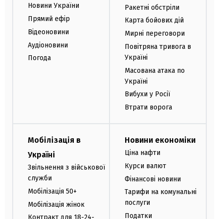
Новини України
Ракетні обстріли
Прямий ефір
Карта бойових дій
Відеоновини
Мирні переговори
Аудіоновини
Повітряна тривога в
Україні
Погода
Масована атака по
Україні
Вибухи у Росії
Втрати ворога
Мобілізація в
Новини економіки
Ціна нафти
Україні
Курси валют
Звільнення з військової
служби
Фінансові новини
Мобілізація 50+
Тарифи на комунальні
послуги
Мобілізація жінок
Податки
Контракт для 18-24-