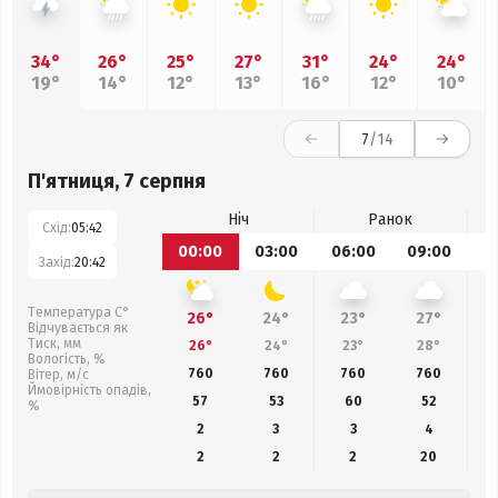
34°
26°
25°
27°
31°
24°
24°
19°
14°
12°
13°
16°
12°
10°
7
/14
П'ятниця, 7 серпня
Ніч
Ранок
Схід:
05:42
00:00
03:00
06:00
09:00
1
Захід:
20:42
Температура С°
26°
24°
23°
27°
Відчувається як
Тиск, мм
26°
24°
23°
28°
Вологість, %
760
760
760
760
Вітер, м/с
Ймовірність опадів,
57
53
60
52
%
2
3
3
4
2
2
2
20