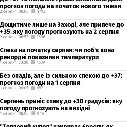
прогноз погоди на початок нового тижня
2 серпня,
08:00
1793
Дощитиме лише на Заході, але припече до
+35: яку погоду прогнозують на 2 серпня
2 серпня,
06:57
2696
Спека на початку серпня: чи поб'є вона
рекордні показники температури
1 серпня,
20:00
1539
Без опадів, але із сильною спекою до +37:
прогноз погоди на 1 серпня
1 серпня,
09:05
657
Серпень приніс спеку до +38 градусів: яку
погоду прогнозують на вихідні
1 серпня,
08:00
846
"Тепловий купол" накриває Європу: як