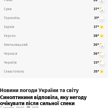
Рівне
28°
Суми
37°
Тернопіль
31°
Харків
37°
Херсон
38°
Хмельницький
30°
Черкаси
36°
Чернігів
33°
Севастополь
35°
Новини погоди України та світу
Синоптикиня відповіла, яку негоду
очікувати після сильної спеки
7 серпня,
08:00
1915