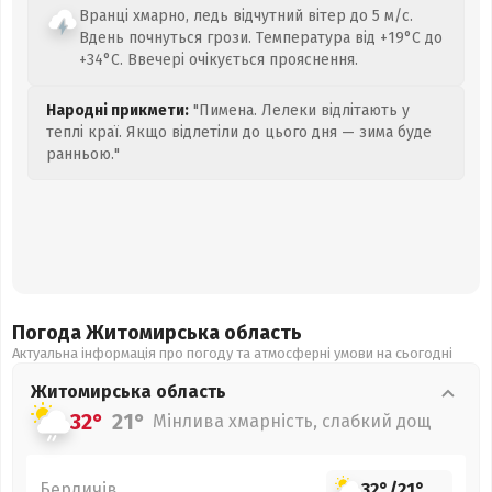
Вранці хмарно, ледь відчутний вітер до 5 м/с.
Вдень почнуться грози. Температура від +19°C до
+34°C. Ввечері очікується прояснення.
Народні прикмети:
"Пимена. Лелеки відлітають у
теплі краї. Якщо відлетіли до цього дня — зима буде
ранньою."
Погода Житомирська
область
Актуальна інформація про погоду та атмосферні умови на сьогодні
Житомирська
область
32°
21°
Мінлива хмарність, слабкий дощ
Бердичів
32°
/
21°