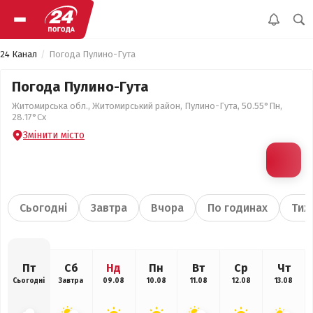
24 Канал
Погода Пулино-Гута
Погода Пулино-Гута
Житомирська обл., Житомирський район, Пулино-Гута, 50.55°Пн,
28.17°Сх
Змінити місто
Сьогодні
Завтра
Вчора
По годинах
Тиж
Пт
Сб
Нд
Пн
Вт
Ср
Чт
Сьогодні
Завтра
09.08
10.08
11.08
12.08
13.08