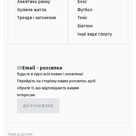
Аналітика ринку
Бокс
Купівля житла
Футбол
Тренди і натхнення
Теніс
Біатлон
Інші види спорту
Email - розсилка
Будьте в курсі всіх новин і оновлень!
Перейдіть на сторінку наших розсилок, щоб
обрати ті, що відповідають вашим
інтересам.
ДО РОЗСИЛОК
Наші додатки: