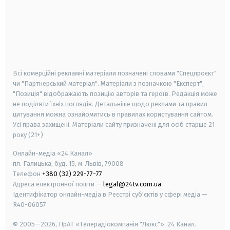
android
apple
smart tv
samsung smart tv
Всі комерційні рекламні матеріали позначені словами "Спецпроєкт"
чи "Партнерський матеріал". Матеріали з позначкою "Експерт",
"Позиція" відображають позицію авторів та героїв. Редакція може
не поділяти їхніх поглядів. Детальніше щодо реклами та правил
цитування можна ознайомитись в правилах користування сайтом.
Усі права захищені.
Матеріали сайту призначені для осіб старше
21
року (21+)
Онлайн-медіа «24 Канал»
пл. Галицька, буд. 15, м. Львів, 79008
Телефон
+380 (32) 229-77-77
Адреса електронної пошти —
legal@24tv.com.ua
Ідентифікатор онлайн-медіа в Реєстрі суб'єктів у сфері медіа —
R40-06057
© 2005—2026,
ПрАТ «Телерадіокомпанія "Люкс"», 24 Канал.