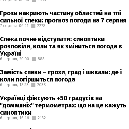
Грози накриють частину областей на тлі
сильної спеки: прогноз погоди на 7 серпня
7 серпня,
06:21
2278
Спека почне відступати: синоптики
розповіли, коли та як зміниться погода в
Україні
6 серпня,
20:00
888
Замість спеки – грози, град і шквали: де і
коли погіршиться погода
6 серпня,
18:53
2038
Українці фіксують +50 градусів на
"домашніх" термометрах: що на це кажуть
синоптики
6 серпня,
16:46
2132