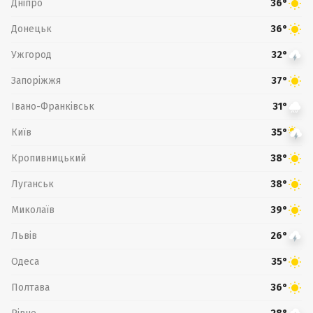
Дніпро
36°
Донецьк
36°
Ужгород
32°
Запоріжжя
37°
Івано-Франківськ
31°
Київ
35°
Кропивницький
38°
Луганськ
38°
Миколаїв
39°
Львів
26°
Одеса
35°
Полтава
36°