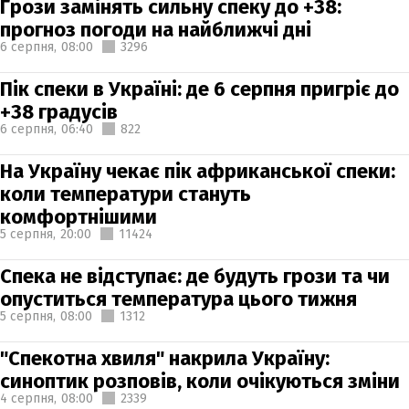
Грози замінять сильну спеку до +38:
прогноз погоди на найближчі дні
6 серпня,
08:00
3296
Пік спеки в Україні: де 6 серпня пригріє до
+38 градусів
6 серпня,
06:40
822
На Україну чекає пік африканської спеки:
коли температури стануть
комфортнішими
5 серпня,
20:00
11424
Спека не відступає: де будуть грози та чи
опуститься температура цього тижня
5 серпня,
08:00
1312
"Спекотна хвиля" накрила Україну:
синоптик розповів, коли очікуються зміни
4 серпня,
08:00
2339