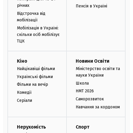
річних
Пенсія в Україні
Відстрочка від
мобілізації
Мобілізація в Україні:
скільки осіб мобілізує
ТЦК
Кіно
Новини Освіти
Найцікавіші фільми
Міністерство освіти та
науки України
Українські фільми
Школа
Фільми на вечір
НМТ 2026
Комедії
Саморозвиток
Серіали
Навчання за кордоном
Нерухомість
Спорт