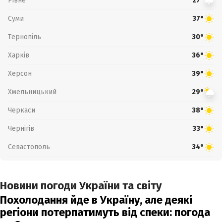
Рівне
27°
Суми
37°
Тернопіль
30°
Харків
36°
Херсон
39°
Хмельницький
29°
Черкаси
38°
Чернігів
33°
Севастополь
34°
Новини погоди України та світу
Похолодання йде в Україну, але деякі
регіони потерпатимуть від спеки: погода