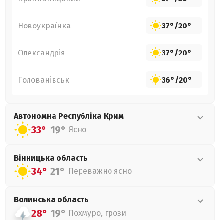
Новоукраїнка
37°
/
20°
Олександрія
37°
/
20°
Голованівськ
36°
/
20°
Автономна Республіка Крим
33°
19°
Ясно
Вінницька
область
34°
21°
Переважно ясно
Волинська
область
28°
19°
Похмуро, грози