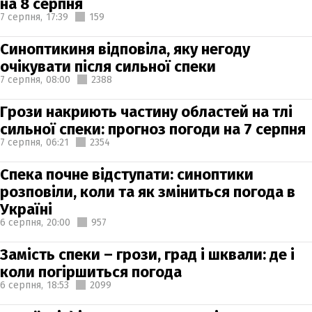
на 8 серпня
7 серпня,
17:39
159
Синоптикиня відповіла, яку негоду
очікувати після сильної спеки
7 серпня,
08:00
2388
Грози накриють частину областей на тлі
сильної спеки: прогноз погоди на 7 серпня
7 серпня,
06:21
2354
Спека почне відступати: синоптики
розповіли, коли та як зміниться погода в
Україні
6 серпня,
20:00
957
Замість спеки – грози, град і шквали: де і
коли погіршиться погода
6 серпня,
18:53
2099