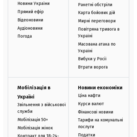
Новини України
Ракетні обстріли
Прямий ефір
Карта бойових дій
Відеоновини
Мирні переговори
Аудіоновини
Повітряна тривога в
Україні
Погода
Масована атака по
Україні
Вибухи у Росії
Втрати ворога
Мобілізація в
Новини економіки
Ціна нафти
Україні
Курси валют
Звільнення з військової
служби
Фінансові новини
Мобілізація 50+
Тарифи на комунальні
послуги
Мобілізація жінок
Податки
Контракт для 18-24-