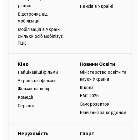
річних
Пенсія в Україні
Відстрочка від
мобілізації
Мобілізація в Україні:
скільки осіб мобілізує
ТЦК
Кіно
Новини Освіти
Найцікавіші фільми
Міністерство освіти та
науки України
Українські фільми
Школа
Фільми на вечір
НМТ 2026
Комедії
Саморозвиток
Серіали
Навчання за кордоном
Нерухомість
Спорт