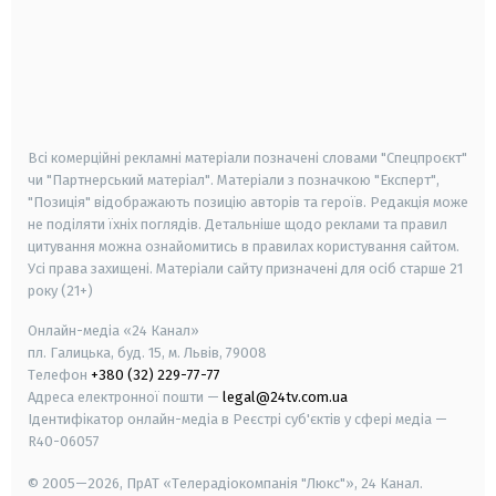
android
apple
smart tv
samsung smart tv
Всі комерційні рекламні матеріали позначені словами "Спецпроєкт"
чи "Партнерський матеріал". Матеріали з позначкою "Експерт",
"Позиція" відображають позицію авторів та героїв. Редакція може
не поділяти їхніх поглядів. Детальніше щодо реклами та правил
цитування можна ознайомитись в правилах користування сайтом.
Усі права захищені.
Матеріали сайту призначені для осіб старше
21
року (21+)
Онлайн-медіа «24 Канал»
пл. Галицька, буд. 15, м. Львів, 79008
Телефон
+380 (32) 229-77-77
Адреса електронної пошти —
legal@24tv.com.ua
Ідентифікатор онлайн-медіа в Реєстрі суб'єктів у сфері медіа —
R40-06057
© 2005—2026,
ПрАТ «Телерадіокомпанія "Люкс"», 24 Канал.