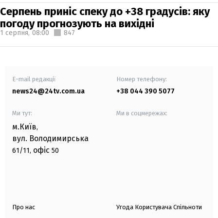
Серпень приніс спеку до +38 градусів: яку
погоду прогнозують на вихідні
1 серпня,
08:00
847
E-mail редакції
Номер телефону:
news24@24tv.com.ua
+38 044 390 5077
Ми тут:
Ми в соцмережах:
м.Київ
,
вул. Володимирська
офіс
61/11,
50
Про нас
Угода Користувача Спільноти