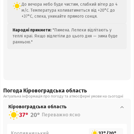
До вечора небо буде чистим, слабкий вітер до 4
м/с. Температура коливатиметься від +20°C до
+37°C, спека, уникайте прямого сонця.
Народні прикмети:
"Пимена. Лелеки відлітають у
теплі краї. Якщо відлетіли до цього дня — зима буде
ранньою."
Погода Кіровоградська
область
Актуальна інформація про погоду та атмосферні умови на сьогодні
Кіровоградська
область
37°
20°
Переважно ясно
Кропивницький
37°
/
20°