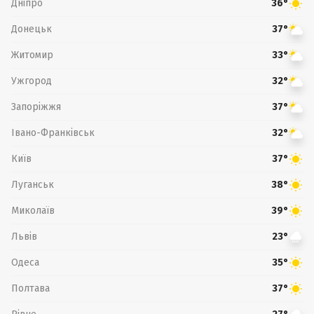
Дніпро
36°
Донецьк
37°
Житомир
33°
Ужгород
32°
Запоріжжя
37°
Івано-Франківськ
32°
Київ
37°
Луганськ
38°
Миколаїв
39°
Львів
23°
Одеса
35°
Полтава
37°