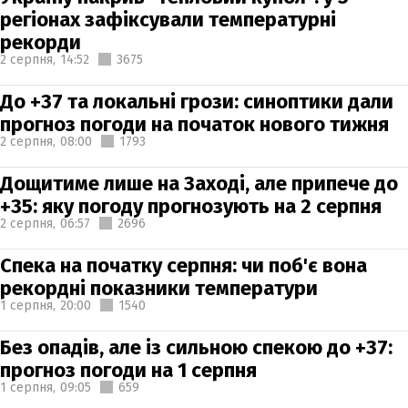
регіонах зафіксували температурні
рекорди
2 серпня,
14:52
3675
До +37 та локальні грози: синоптики дали
прогноз погоди на початок нового тижня
2 серпня,
08:00
1793
Дощитиме лише на Заході, але припече до
+35: яку погоду прогнозують на 2 серпня
2 серпня,
06:57
2696
Спека на початку серпня: чи поб'є вона
рекордні показники температури
1 серпня,
20:00
1540
Без опадів, але із сильною спекою до +37:
прогноз погоди на 1 серпня
1 серпня,
09:05
659