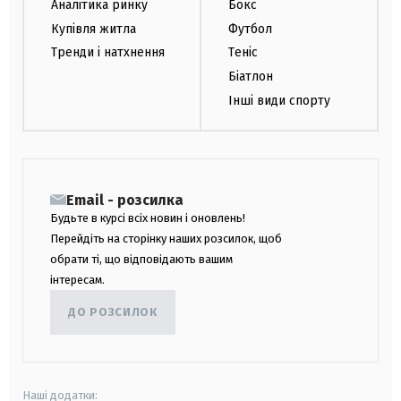
Аналітика ринку
Бокс
Купівля житла
Футбол
Тренди і натхнення
Теніс
Біатлон
Інші види спорту
Email - розсилка
Будьте в курсі всіх новин і оновлень!
Перейдіть на сторінку наших розсилок, щоб
обрати ті, що відповідають вашим
інтересам.
ДО РОЗСИЛОК
Наші додатки: