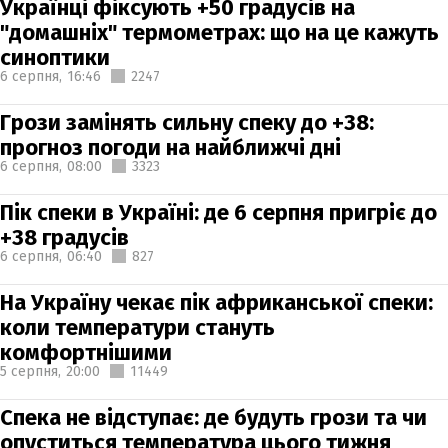
Українці фіксують +50 градусів на
"домашніх" термометрах: що на це кажуть
синоптики
6 серпня,
16:46
2247
Грози замінять сильну спеку до +38:
прогноз погоди на найближчі дні
6 серпня,
08:00
3323
Пік спеки в Україні: де 6 серпня пригріє до
+38 градусів
6 серпня,
06:40
827
На Україну чекає пік африканської спеки:
коли температури стануть
комфортнішими
5 серпня,
20:00
11449
Спека не відступає: де будуть грози та чи
опуститься температура цього тижня