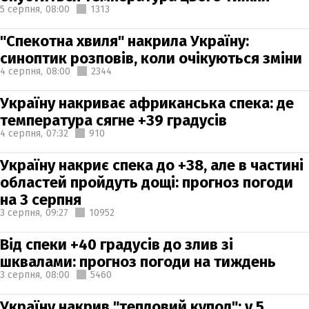
5 серпня,
08:00
1313
"Спекотна хвиля" накрила Україну:
синоптик розповів, коли очікуються зміни
4 серпня,
08:00
2344
Україну накриває африканська спека: де
температура сягне +39 градусів
4 серпня,
07:32
910
Україну накриє спека до +38, але в частині
областей пройдуть дощі: прогноз погоди
на 3 серпня
3 серпня,
09:27
10952
Від спеки +40 градусів до злив зі
шквалами: прогноз погоди на тиждень
3 серпня,
08:00
5460
Україну накрив "тепловий купол": у 5