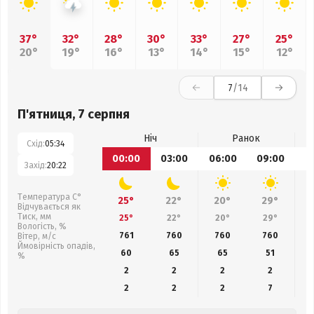
37°
32°
28°
30°
33°
27°
25°
20°
19°
16°
13°
14°
15°
12°
7
/14
П'ятниця, 7 серпня
Ніч
Ранок
Схід:
05:34
00:00
03:00
06:00
09:00
1
Захід:
20:22
Температура С°
25°
22°
20°
29°
Відчувається як
Тиск, мм
25°
22°
20°
29°
Вологість, %
761
760
760
760
Вітер, м/с
Ймовірність опадів,
60
65
65
51
%
2
2
2
2
2
2
2
7