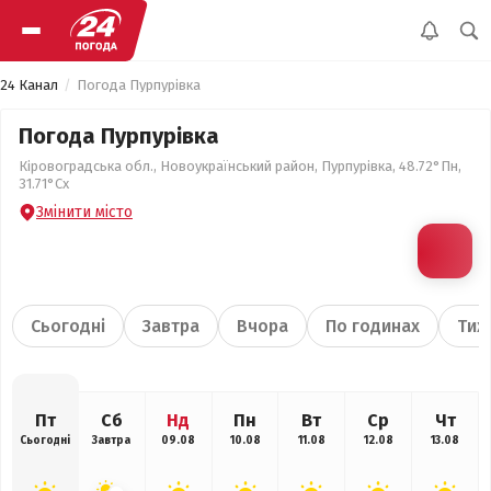
24 Канал
Погода Пурпурівка
Погода Пурпурівка
Кіровоградська обл., Новоукраїнський район, Пурпурівка, 48.72°Пн,
31.71°Сх
Змінити місто
Сьогодні
Завтра
Вчора
По годинах
Тиж
Пт
Сб
Нд
Пн
Вт
Ср
Чт
Сьогодні
Завтра
09.08
10.08
11.08
12.08
13.08