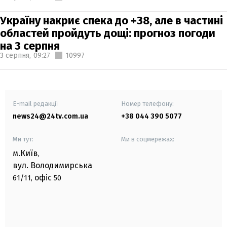
Україну накриє спека до +38, але в частині
областей пройдуть дощі: прогноз погоди
на 3 серпня
3 серпня,
09:27
10997
E-mail редакції
Номер телефону:
news24@24tv.com.ua
+38 044 390 5077
Ми тут:
Ми в соцмережах:
м.Київ
,
вул. Володимирська
офіс
61/11,
50