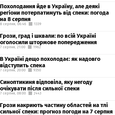
Похолодання йде в Україну, але деякі
регіони потерпатимуть від спеки: погода
на 8 серпня
8 серпня,
06:46
1339
Грози, град і шквали: по всій Україні
оголосили штормове попередження
7 серпня,
21:00
1962
В Україні дещо похолодає: як надовго
відступить спека
7 серпня,
20:00
9350
Синоптикиня відповіла, яку негоду
очікувати після сильної спеки
7 серпня,
08:00
2443
Грози накриють частину областей на тлі
сильної спеки: прогноз погоди на 7 серпня