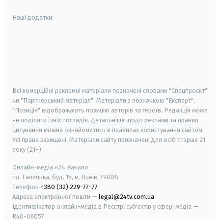
Наші додатки:
android
apple
smart tv
samsung smart tv
Всі комерційні рекламні матеріали позначені словами "Спецпроєкт"
чи "Партнерський матеріал". Матеріали з позначкою "Експерт",
"Позиція" відображають позицію авторів та героїв. Редакція може
не поділяти їхніх поглядів. Детальніше щодо реклами та правил
цитування можна ознайомитись в правилах користування сайтом.
Усі права захищені.
Матеріали сайту призначені для осіб старше
21
року (21+)
Онлайн-медіа «24 Канал»
пл. Галицька, буд. 15, м. Львів, 79008
Телефон
+380 (32) 229-77-77
Адреса електронної пошти —
legal@24tv.com.ua
Ідентифікатор онлайн-медіа в Реєстрі суб'єктів у сфері медіа —
R40-06057