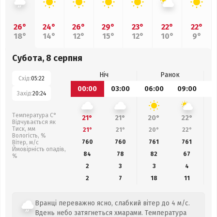
26°
24°
26°
29°
23°
22°
22°
18°
14°
12°
15°
12°
10°
9°
Субота, 8 серпня
Ніч
Ранок
Схід:
05:22
00:00
03:00
06:00
09:00
1
Захід:
20:24
Температура С°
21°
21°
20°
22°
Відчувається як
Тиск, мм
21°
21°
20°
22°
Вологість, %
760
760
761
761
Вітер, м/с
Ймовірність опадів,
84
78
82
67
%
2
3
3
4
2
7
18
11
Вранці переважно ясно, слабкий вітер до 4 м/с.
Вдень небо затягнеться хмарами. Температура