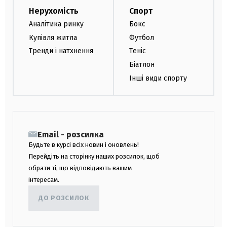
Нерухомість
Спорт
Аналітика ринку
Бокс
Купівля житла
Футбол
Тренди і натхнення
Теніс
Біатлон
Інші види спорту
Email - розсилка
Будьте в курсі всіх новин і оновлень!
Перейдіть на сторінку наших розсилок, щоб
обрати ті, що відповідають вашим
інтересам.
ДО РОЗСИЛОК