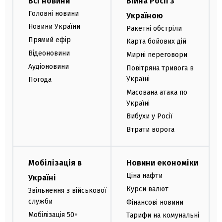
Всі новини
Війна Росії з
Головні новини
Україною
Новини України
Ракетні обстріли
Прямий ефір
Карта бойових дій
Відеоновини
Мирні переговори
Аудіоновини
Повітряна тривога в
Україні
Погода
Масована атака по
Україні
Вибухи у Росії
Втрати ворога
Мобілізація в
Новини економіки
Ціна нафти
Україні
Курси валют
Звільнення з військової
служби
Фінансові новини
Мобілізація 50+
Тарифи на комунальні