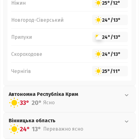
Ніжин
25°
/
12°
Новгород-Сіверський
24°
/
13°
Прилуки
24°
/
13°
Скороходове
24°
/
13°
Чернігів
25°
/
11°
Автономна Республіка Крим
33°
20°
Ясно
Вінницька
область
24°
13°
Переважно ясно