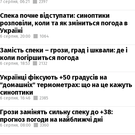
7 серпня,
06:21
2397
Спека почне відступати: синоптики
розповіли, коли та як зміниться погода в
Україні
6 серпня,
20:00
1064
Замість спеки – грози, град і шквали: де і
коли погіршиться погода
6 серпня,
18:53
2132
Українці фіксують +50 градусів на
"домашніх" термометрах: що на це кажуть
синоптики
6 серпня,
16:46
2385
Грози замінять сильну спеку до +38:
прогноз погоди на найближчі дні
6 серпня,
08:00
3360