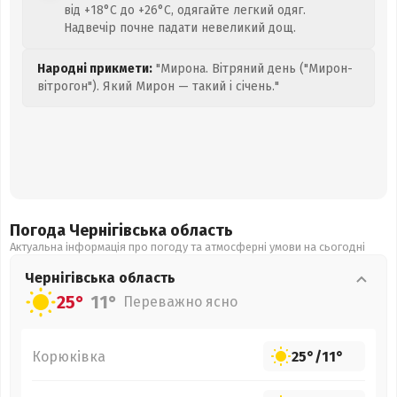
від +18°C до +26°C, одягайте легкий одяг.
Надвечір почне падати невеликий дощ.
Народні прикмети:
"Мирона. Вітряний день ("Мирон-
вітрогон"). Який Мирон — такий і січень."
Погода Чернігівська
область
Актуальна інформація про погоду та атмосферні умови на сьогодні
Чернігівська
область
25°
11°
Переважно ясно
Корюківка
25°
/
11°