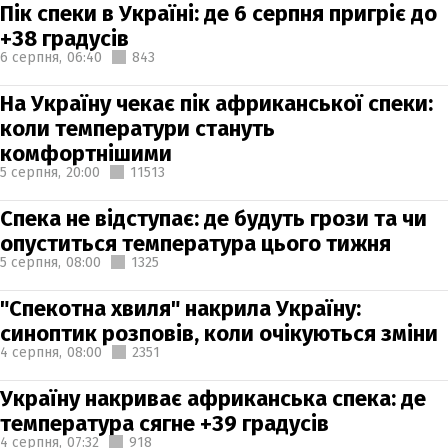
Пік спеки в Україні: де 6 серпня пригріє до
+38 градусів
6 серпня,
06:40
843
На Україну чекає пік африканської спеки:
коли температури стануть
комфортнішими
5 серпня,
20:00
11513
Спека не відступає: де будуть грози та чи
опуститься температура цього тижня
5 серпня,
08:00
1325
"Спекотна хвиля" накрила Україну:
синоптик розповів, коли очікуються зміни
4 серпня,
08:00
2351
Україну накриває африканська спека: де
температура сягне +39 градусів
4 серпня,
07:32
918