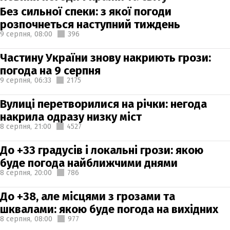
Без сильної спеки: з якої погоди
розпочнеться наступний тиждень
9 серпня,
08:00
396
Частину України знову накриють грози:
погода на 9 серпня
9 серпня,
06:33
2175
Вулиці перетворилися на річки: негода
накрила одразу низку міст
8 серпня,
21:00
4527
До +33 градусів і локальні грози: якою
буде погода найближчими днями
8 серпня,
20:00
786
До +38, але місцями з грозами та
шквалами: якою буде погода на вихідних
8 серпня,
08:00
977