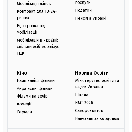
послуги
Мобілізація жінок
Податки
Контракт для 18-24-
річних
Пенсія в Україні
Відстрочка від
мобілізації
Мобілізація в Україні:
скільки осіб мобілізує
ТЦК
Кіно
Новини Освіти
Найцікавіші фільми
Міністерство освіти та
науки України
Українські фільми
Школа
Фільми на вечір
НМТ 2026
Комедії
Саморозвиток
Серіали
Навчання за кордоном