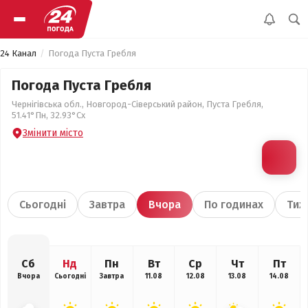
24 Канал
Погода Пуста Гребля
Погода Пуста Гребля
Чернігівська обл., Новгород-Сіверський район, Пуста Гребля,
51.41°Пн, 32.93°Сх
Змінити місто
Сьогодні
Завтра
Вчора
По годинах
Тиж
Сб
Нд
Пн
Вт
Ср
Чт
Пт
Вчора
Сьогодні
Завтра
11.08
12.08
13.08
14.08