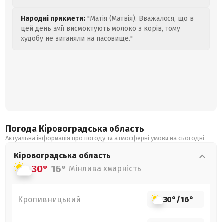
Народні прикмети:
"Матія (Матвія). Вважалося, що в
цей день змії висмоктують молоко з корів, тому
худобу не виганяли на пасовище."
Погода Кіровоградська
область
Актуальна інформація про погоду та атмосферні умови на сьогодні
Кіровоградська
область
30°
16°
Мінлива хмарність
Кропивницький
30°
/
16°