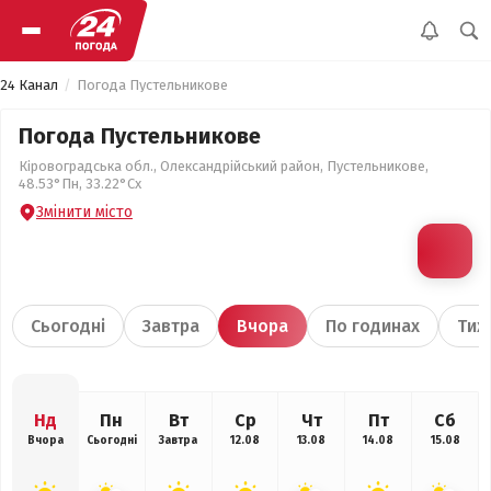
24 Канал
Погода Пустельникове
Погода Пустельникове
Кіровоградська обл., Олександрійський район, Пустельникове,
48.53°Пн, 33.22°Сх
Змінити місто
Сьогодні
Завтра
Вчора
По годинах
Тиж
Нд
Пн
Вт
Ср
Чт
Пт
Сб
Вчора
Сьогодні
Завтра
12.08
13.08
14.08
15.08