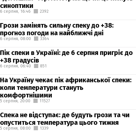
синоптики
6 серпня,
16:46
2392
Грози замінять сильну спеку до +38:
прогноз погоди на найближчі дні
6 серпня,
08:00
3364
Пік спеки в Україні: де 6 серпня пригріє до
+38 градусів
6 серпня,
06:40
851
На Україну чекає пік африканської спеки:
коли температури стануть
комфортнішими
5 серпня,
20:00
11527
Спека не відступає: де будуть грози та чи
опуститься температура цього тижня
5 серпня,
08:00
1339