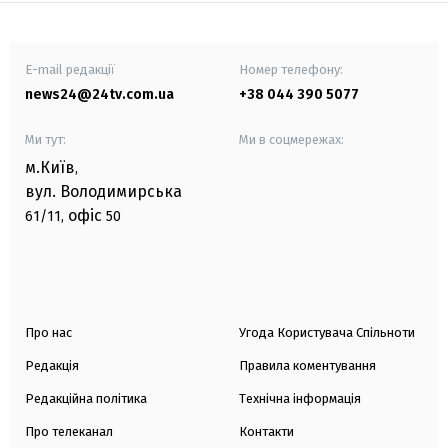
E-mail редакції
Номер телефону:
news24@24tv.com.ua
+38 044 390 5077
Ми тут:
Ми в соцмережах:
м.Київ
,
вул. Володимирська
офіс
61/11,
50
Про нас
Угода Користувача Спільноти
Редакція
Правила коментування
Редакційна політика
Технічна інформація
Про телеканал
Контакти