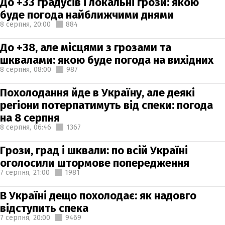
До +33 градусів і локальні грози: якою
буде погода найближчими днями
8 серпня,
20:00
884
До +38, але місцями з грозами та
шквалами: якою буде погода на вихідних
8 серпня,
08:00
987
Похолодання йде в Україну, але деякі
регіони потерпатимуть від спеки: погода
на 8 серпня
8 серпня,
06:46
1367
Грози, град і шквали: по всій Україні
оголосили штормове попередження
7 серпня,
21:00
1981
В Україні дещо похолодає: як надовго
відступить спека
7 серпня,
20:00
9469