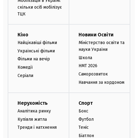
Мобілізація в Україні:
скільки осіб мобілізує
ТЦК
Кіно
Новини Освіти
Найцікавіші фільми
Міністерство освіти та
науки України
Українські фільми
Школа
Фільми на вечір
НМТ 2026
Комедії
Саморозвиток
Серіали
Навчання за кордоном
Нерухомість
Спорт
Аналітика ринку
Бокс
Купівля житла
Футбол
Тренди і натхнення
Теніс
Біатлон