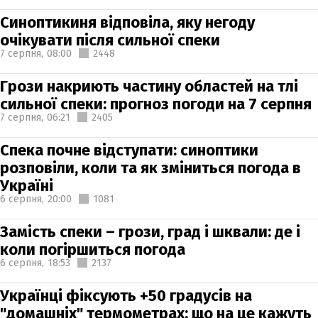
Синоптикиня відповіла, яку негоду
очікувати після сильної спеки
7 серпня,
08:00
2448
Грози накриють частину областей на тлі
сильної спеки: прогноз погоди на 7 серпня
7 серпня,
06:21
2405
Спека почне відступати: синоптики
розповіли, коли та як зміниться погода в
Україні
6 серпня,
20:00
1081
Замість спеки – грози, град і шквали: де і
коли погіршиться погода
6 серпня,
18:53
2137
Українці фіксують +50 градусів на
"домашніх" термометрах: що на це кажуть