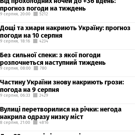
Від прохолодних ночей до +36 вдень:
прогноз погоди на тиждень
9 серпня,
20:00
5212
Дощі та хмари накриють Україну: прогноз
погоди на 10 серпня
9 серпня,
18:16
4234
Без сильної спеки: з якої погоди
розпочнеться наступний тиждень
9 серпня,
08:00
780
Частину України знову накриють грози:
погода на 9 серпня
9 серпня,
06:33
2429
Вулиці перетворилися на річки: негода
накрила одразу низку міст
8 серпня,
21:00
4816