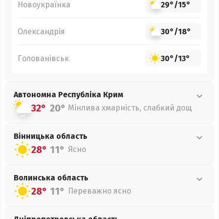
Новоукраїнка
29°
/
15°
Олександрія
30°
/
18°
Голованівськ
30°
/
13°
Автономна Республіка Крим
32°
20°
Мінлива хмарність, слабкий дощ
Вінницька
область
28°
11°
Ясно
Волинська
область
28°
11°
Переважно ясно