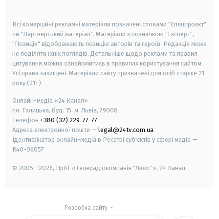
smart tv
samsung smart tv
Всі комерційні рекламні матеріали позначені словами "Спецпроєкт"
чи "Партнерський матеріал". Матеріали з позначкою "Експерт",
"Позиція" відображають позицію авторів та героїв. Редакція може
не поділяти їхніх поглядів. Детальніше щодо реклами та правил
цитування можна ознайомитись в правилах користування сайтом.
Усі права захищені.
Матеріали сайту призначені для осіб старше
21
року (21+)
Онлайн-медіа «24 Канал»
пл. Галицька, буд. 15, м. Львів, 79008
Телефон
+380 (32) 229-77-77
Адреса електронної пошти —
legal@24tv.com.ua
Ідентифікатор онлайн-медіа в Реєстрі суб'єктів у сфері медіа —
R40-06057
© 2005—2026,
ПрАТ «Телерадіокомпанія "Люкс"», 24 Канал.
Розробка сайту
-