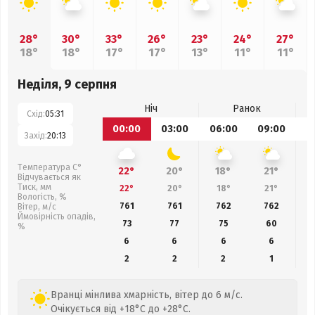
28°
30°
33°
26°
23°
24°
27°
18°
18°
17°
17°
13°
11°
11°
Неділя, 9 серпня
Ніч
Ранок
Схід:
05:31
00:00
03:00
06:00
09:00
1
Захід:
20:13
Температура С°
22°
20°
18°
21°
Відчувається як
Тиск, мм
22°
20°
18°
21°
Вологість, %
761
761
762
762
Вітер, м/с
Ймовірність опадів,
73
77
75
60
%
6
6
6
6
2
2
2
1
Вранці мінлива хмарність, вітер до 6 м/с.
Очікується від +18°C до +28°C.