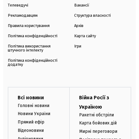
Телеведучі
Вакансії
Рекламодавцям
Структура власності
Правила користування
Архів
Політика конфіденційності
Карта сайту
Політика використання
Ігри
штучного інтелекту
Політика конфіденційності
додатку
Всі новини
Війна Росії з
Головні новини
Україною
Новини України
Ракетні обстріли
Прямий ефір
Карта бойових дій
Відеоновини
Мирні переговори
Аудіоновини