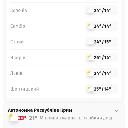
Золочів
24°
/
14°
Самбір
24°
/
14°
Стрий
24°
/
15°
Яворів
26°
/
14°
Львів
24°
/
14°
Шептицький
25°
/
14°
Автономна Республіка Крим
33°
21°
Мінлива хмарність, слабкий дощ