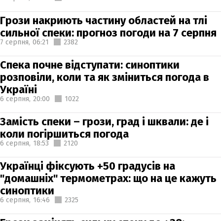
Грози накриють частину областей на тлі
сильної спеки: прогноз погоди на 7 серпня
7 серпня,
06:21
2382
Спека почне відступати: синоптики
розповіли, коли та як зміниться погода в
Україні
6 серпня,
20:00
1022
Замість спеки – грози, град і шквали: де і
коли погіршиться погода
6 серпня,
18:53
2120
Українці фіксують +50 градусів на
"домашніх" термометрах: що на це кажуть
синоптики
6 серпня,
16:46
2325