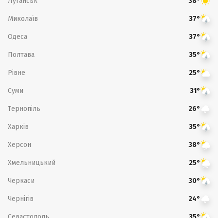
Луганськ
38°
Миколаїв
37°
Одеса
37°
Полтава
35°
Рівне
25°
Суми
31°
Тернопіль
26°
Харків
35°
Херсон
38°
Хмельницький
25°
Черкаси
30°
Чернігів
24°
Севастополь
35°