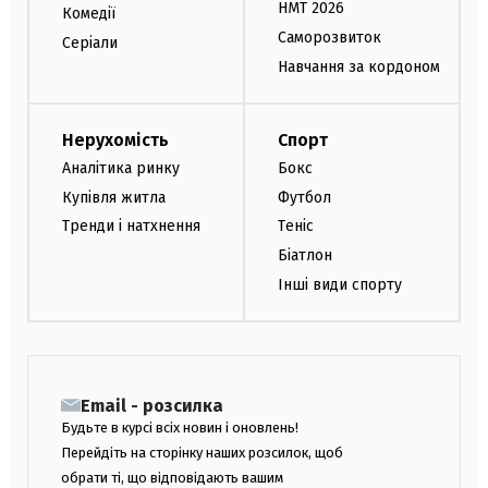
НМТ 2026
Комедії
Саморозвиток
Серіали
Навчання за кордоном
Нерухомість
Спорт
Аналітика ринку
Бокс
Купівля житла
Футбол
Тренди і натхнення
Теніс
Біатлон
Інші види спорту
Email - розсилка
Будьте в курсі всіх новин і оновлень!
Перейдіть на сторінку наших розсилок, щоб
обрати ті, що відповідають вашим