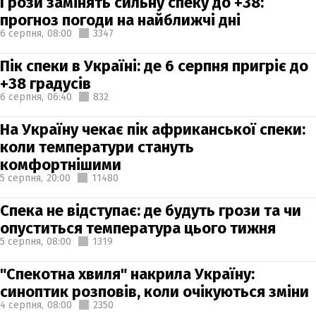
Грози замінять сильну спеку до +38:
прогноз погоди на найближчі дні
6 серпня,
08:00
3347
Пік спеки в Україні: де 6 серпня пригріє до
+38 градусів
6 серпня,
06:40
832
На Україну чекає пік африканської спеки:
коли температури стануть
комфортнішими
5 серпня,
20:00
11480
Спека не відступає: де будуть грози та чи
опуститься температура цього тижня
5 серпня,
08:00
1319
"Спекотна хвиля" накрила Україну:
синоптик розповів, коли очікуються зміни
4 серпня,
08:00
2350