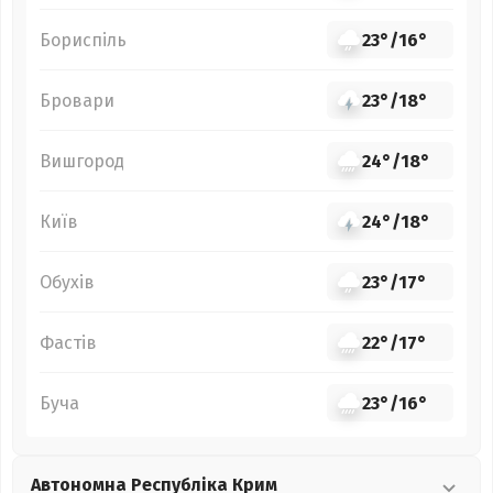
Бориспіль
23°
/
16°
Бровари
23°
/
18°
Вишгород
24°
/
18°
Київ
24°
/
18°
Обухів
23°
/
17°
Фастів
22°
/
17°
Буча
23°
/
16°
Автономна Республіка Крим