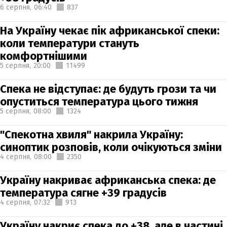
6 серпня,
06:40
837
На Україну чекає пік африканської спеки:
коли температури стануть
комфортнішими
5 серпня,
20:00
11499
Спека не відступає: де будуть грози та чи
опуститься температура цього тижня
5 серпня,
08:00
1324
"Спекотна хвиля" накрила Україну:
синоптик розповів, коли очікуються зміни
4 серпня,
08:00
2350
Україну накриває африканська спека: де
температура сягне +39 градусів
4 серпня,
07:32
913
Україну накриє спека до +38, але в частині