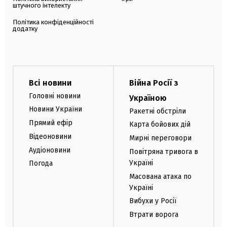
штучного інтелекту
Політика конфіденційності
додатку
Всі новини
Війна Росії з
Головні новини
Україною
Новини України
Ракетні обстріли
Прямий ефір
Карта бойових дій
Відеоновини
Мирні переговори
Аудіоновини
Повітряна тривога в
Україні
Погода
Масована атака по
Україні
Вибухи у Росії
Втрати ворога