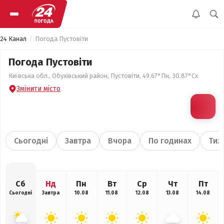
24 Канал
Погода Пустовіти
Погода Пустовіти
Київська обл., Обухівський район, Пустовіти, 49.67°Пн, 30.87°Сх
Змінити місто
Сьогодні
Завтра
Вчора
По годинах
Тиж
Сб
Нд
Пн
Вт
Ср
Чт
Пт
Сьогодні
Завтра
10.08
11.08
12.08
13.08
14.08