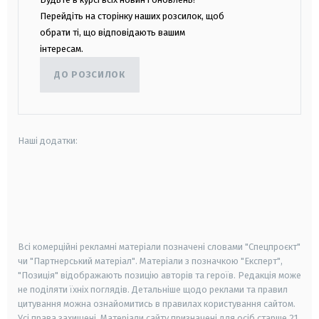
Перейдіть на сторінку наших розсилок, щоб
обрати ті, що відповідають вашим
інтересам.
ДО РОЗСИЛОК
Наші додатки:
android
apple
smart tv
samsung smart tv
Всі комерційні рекламні матеріали позначені словами "Спецпроєкт"
чи "Партнерський матеріал". Матеріали з позначкою "Експерт",
"Позиція" відображають позицію авторів та героїв. Редакція може
не поділяти їхніх поглядів. Детальніше щодо реклами та правил
цитування можна ознайомитись в правилах користування сайтом.
Усі права захищені.
Матеріали сайту призначені для осіб старше
21