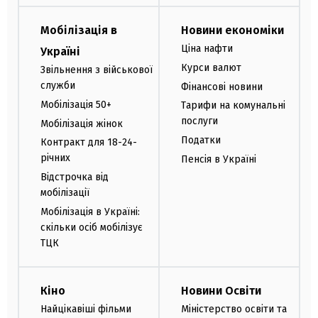
Мобілізація в
Новини економіки
Ціна нафти
Україні
Курси валют
Звільнення з військової
служби
Фінансові новини
Мобілізація 50+
Тарифи на комунальні
послуги
Мобілізація жінок
Податки
Контракт для 18-24-
річних
Пенсія в Україні
Відстрочка від
мобілізації
Мобілізація в Україні:
скільки осіб мобілізує
ТЦК
Кіно
Новини Освіти
Найцікавіші фільми
Міністерство освіти та