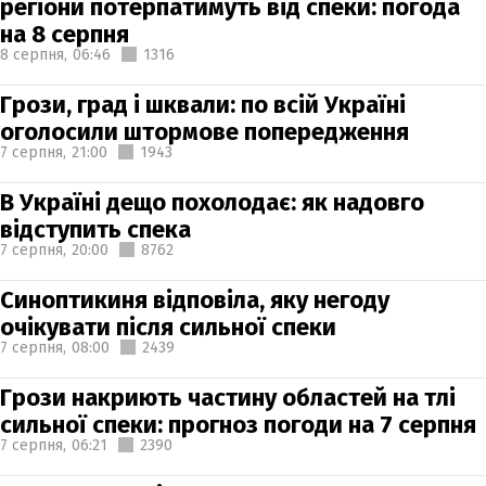
регіони потерпатимуть від спеки: погода
на 8 серпня
8 серпня,
06:46
1316
Грози, град і шквали: по всій Україні
оголосили штормове попередження
7 серпня,
21:00
1943
В Україні дещо похолодає: як надовго
відступить спека
7 серпня,
20:00
8762
Синоптикиня відповіла, яку негоду
очікувати після сильної спеки
7 серпня,
08:00
2439
Грози накриють частину областей на тлі
сильної спеки: прогноз погоди на 7 серпня
7 серпня,
06:21
2390