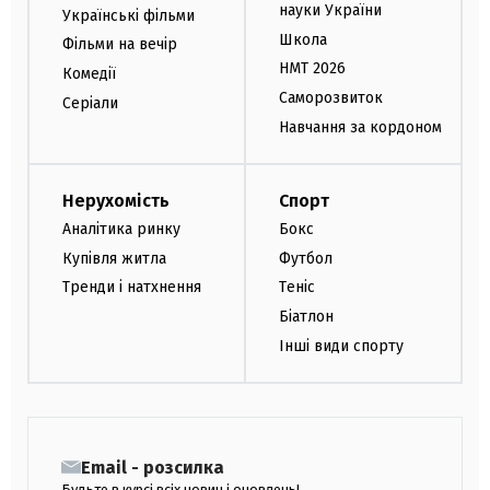
науки України
Українські фільми
Школа
Фільми на вечір
НМТ 2026
Комедії
Саморозвиток
Серіали
Навчання за кордоном
Нерухомість
Спорт
Аналітика ринку
Бокс
Купівля житла
Футбол
Тренди і натхнення
Теніс
Біатлон
Інші види спорту
Email - розсилка
Будьте в курсі всіх новин і оновлень!