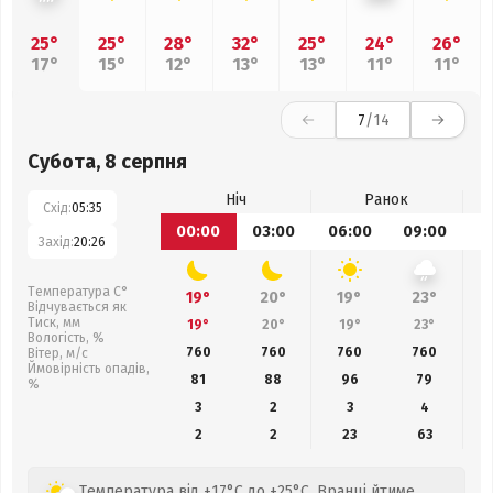
25°
25°
28°
32°
25°
24°
26°
17°
15°
12°
13°
13°
11°
11°
7
/14
Субота, 8 серпня
Ніч
Ранок
Схід:
05:35
00:00
03:00
06:00
09:00
1
Захід:
20:26
Температура С°
19°
20°
19°
23°
Відчувається як
Тиск, мм
19°
20°
19°
23°
Вологість, %
760
760
760
760
Вітер, м/с
Ймовірність опадів,
81
88
96
79
%
3
2
3
4
2
2
23
63
Температура від +17°C до +25°C. Вранці йтиме