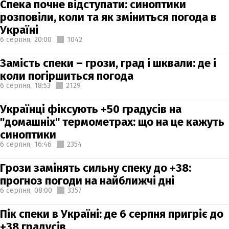
Спека почне відступати: синоптики
розповіли, коли та як зміниться погода в
Україні
6 серпня,
20:00
1042
Замість спеки – грози, град і шквали: де і
коли погіршиться погода
6 серпня,
18:53
2129
Українці фіксують +50 градусів на
"домашніх" термометрах: що на це кажуть
синоптики
6 серпня,
16:46
2354
Грози замінять сильну спеку до +38:
прогноз погоди на найближчі дні
6 серпня,
08:00
3357
Пік спеки в Україні: де 6 серпня пригріє до
+38 градусів