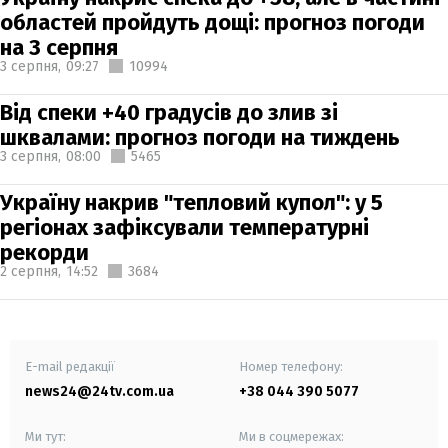
областей пройдуть дощі: прогноз погоди
на 3 серпня
3 серпня,
09:27
10994
Від спеки +40 градусів до злив зі
шквалами: прогноз погоди на тиждень
3 серпня,
08:00
5465
Україну накрив "тепловий купол": у 5
регіонах зафіксували температурні
рекорди
2 серпня,
14:52
3684
E-mail редакції
Номер телефону:
news24@24tv.com.ua
+38 044 390 5077
Ми тут:
Ми в соцмережах: