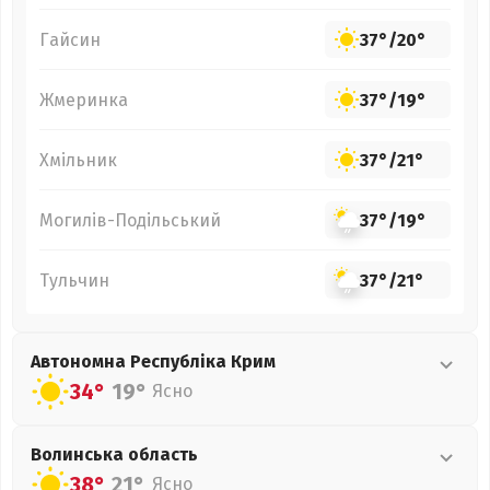
Гайсин
37°
/
20°
Жмеринка
37°
/
19°
Хмільник
37°
/
21°
Могилів-Подільський
37°
/
19°
Тульчин
37°
/
21°
Автономна Республіка Крим
34°
19°
Ясно
Волинська
область
38°
21°
Ясно