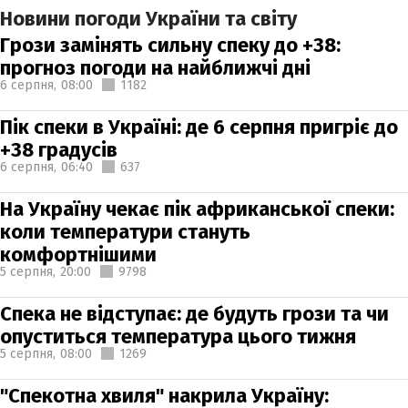
Новини погоди України та світу
Грози замінять сильну спеку до +38:
прогноз погоди на найближчі дні
6 серпня,
08:00
1182
Пік спеки в Україні: де 6 серпня пригріє до
+38 градусів
6 серпня,
06:40
637
На Україну чекає пік африканської спеки:
коли температури стануть
комфортнішими
5 серпня,
20:00
9798
Спека не відступає: де будуть грози та чи
опуститься температура цього тижня
5 серпня,
08:00
1269
"Спекотна хвиля" накрила Україну: