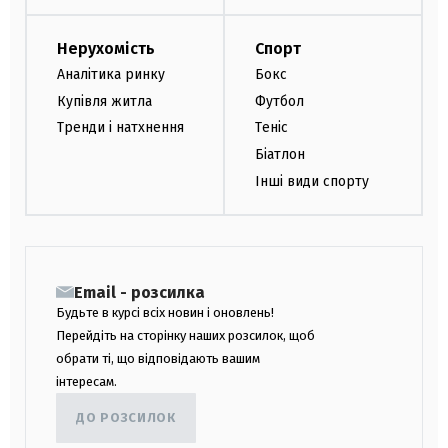
Нерухомість
Спорт
Аналітика ринку
Бокс
Купівля житла
Футбол
Тренди і натхнення
Теніс
Біатлон
Інші види спорту
Email - розсилка
Будьте в курсі всіх новин і оновлень!
Перейдіть на сторінку наших розсилок, щоб
обрати ті, що відповідають вашим
інтересам.
ДО РОЗСИЛОК