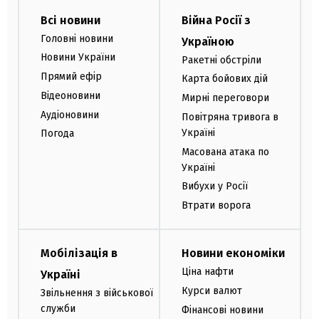
Всі новини
Війна Росії з
Головні новини
Україною
Новини України
Ракетні обстріли
Прямий ефір
Карта бойових дій
Відеоновини
Мирні переговори
Аудіоновини
Повітряна тривога в
Україні
Погода
Масована атака по
Україні
Вибухи у Росії
Втрати ворога
Мобілізація в
Новини економіки
Ціна нафти
Україні
Курси валют
Звільнення з військової
служби
Фінансові новини