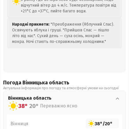
відчутний вітер до 4 м/с. Температура повітря від
+21°C до +37°C, пийте багато води.
Народні прикмети:
"Преображення (Яблучний Спас).
Освячують яблука і груші. "Прийшов Спас — пішло
літо від нас". Сухий день — суха осінь, мокрий —
мокра. Ночі стають по-справжньому холодними."
Погода Вінницька
область
Актуальна інформація про погоду та атмосферні умови на сьогодні
Вінницька
область
38°
20°
Переважно ясно
Вінниця
38°
/
20°