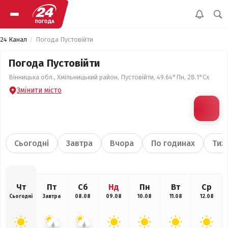
24 Канал
Погода Пустовійти
Погода Пустовійти
Вінницька обл., Хмільницький район, Пустовійти, 49.64°Пн, 28.1°Сх
Змінити місто
Сьогодні
Завтра
Вчора
По годинах
Тиж
Чт
Пт
Сб
Нд
Пн
Вт
Ср
Сьогодні
Завтра
08.08
09.08
10.08
11.08
12.08