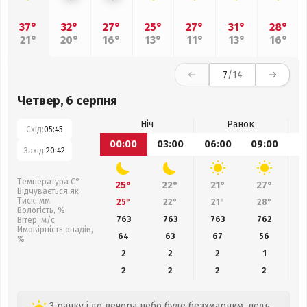
37°
32°
27°
25°
27°
31°
28°
21°
20°
16°
13°
11°
13°
16°
7
/14
Четвер, 6 серпня
Ніч
Ранок
Схід:
05:45
00:00
03:00
06:00
09:00
1
Захід:
20:42
Температура С°
25°
22°
21°
27°
Відчувається як
Тиск, мм
25°
22°
21°
28°
Вологість, %
763
763
763
762
Вітер, м/с
Ймовірність опадів,
64
63
67
56
%
2
2
2
1
2
2
2
2
З ранку і до вечора небо буде безхмарним, ледь