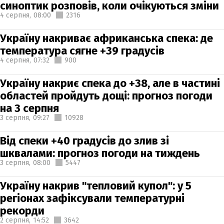
синоптик розповів, коли очікуються зміни
4 серпня,
08:00
2316
Україну накриває африканська спека: де
температура сягне +39 градусів
4 серпня,
07:32
900
Україну накриє спека до +38, але в частині
областей пройдуть дощі: прогноз погоди
на 3 серпня
3 серпня,
09:27
10928
Від спеки +40 градусів до злив зі
шквалами: прогноз погоди на тиждень
3 серпня,
08:00
5447
Україну накрив "тепловий купол": у 5
регіонах зафіксували температурні
рекорди
2 серпня,
14:52
3642