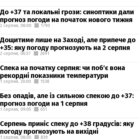
До +37 та локальні грози: синоптики дали
прогноз погоди на початок нового тижня
2 серпня,
08:00
1790
Дощитиме лише на Заході, але припече до
+35: яку погоду прогнозують на 2 серпня
2 серпня,
06:57
2691
Спека на початку серпня: чи поб'є вона
рекордні показники температури
1 серпня,
20:00
1538
Без опадів, але із сильною спекою до +37:
прогноз погоди на 1 серпня
1 серпня,
09:05
651
Серпень приніс спеку до +38 градусів: яку
погоду прогнозують на вихідні
1 серпня,
08:00
839