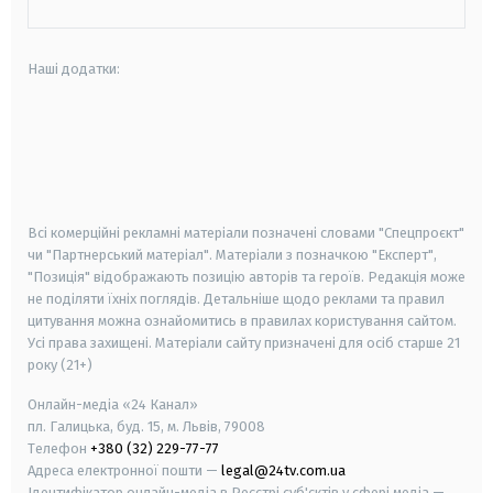
Наші додатки:
android
apple
smart tv
samsung smart tv
Всі комерційні рекламні матеріали позначені словами "Спецпроєкт"
чи "Партнерський матеріал". Матеріали з позначкою "Експерт",
"Позиція" відображають позицію авторів та героїв. Редакція може
не поділяти їхніх поглядів. Детальніше щодо реклами та правил
цитування можна ознайомитись в правилах користування сайтом.
Усі права захищені.
Матеріали сайту призначені для осіб старше
21
року (21+)
Онлайн-медіа «24 Канал»
пл. Галицька, буд. 15, м. Львів, 79008
Телефон
+380 (32) 229-77-77
Адреса електронної пошти —
legal@24tv.com.ua
Ідентифікатор онлайн-медіа в Реєстрі суб'єктів у сфері медіа —