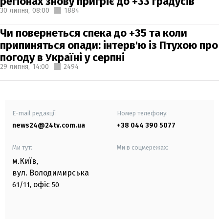
регіонах знову пригріє до +33 градусів
30 липня,
08:00
1884
Чи повернеться спека до +35 та коли
припиняться опади: інтерв'ю із Птухою про
погоду в Україні у серпні
29 липня,
14:00
2494
E-mail редакції
Номер телефону:
news24@24tv.com.ua
+38 044 390 5077
Ми тут:
Ми в соцмережах:
м.Київ
,
вул. Володимирська
офіс
61/11,
50