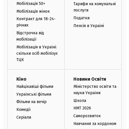
Мобілізація 50+
Тарифи на комунальні
послуги
Мобілізація жінок
Податки
Контракт для 18-24-
річних
Пенсія в Україні
Відстрочка від
мобілізації
Мобілізація в Україні:
скільки осіб мобілізує
ТЦК
Кіно
Новини Освіти
Найцікавіші фільми
Міністерство освіти та
науки України
Українські фільми
Школа
Фільми на вечір
НМТ 2026
Комедії
Саморозвиток
Серіали
Навчання за кордоном