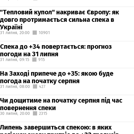
"Тепловий купол" накриває Європу: як
довго протримається сильна спека в
Україні
31 липня,
20:00
10901
Спека до +34 повертається: прогноз
погоди на 31 липня
31 липня,
09:15
915
На Заході припече до +35: якою буде
погода на початку серпня
31 липня,
08:00
427
Чи дощитиме на початку серпня під час
повернення спеки
30 липня,
20:00
2315
Липень завершиться спекою: в яких