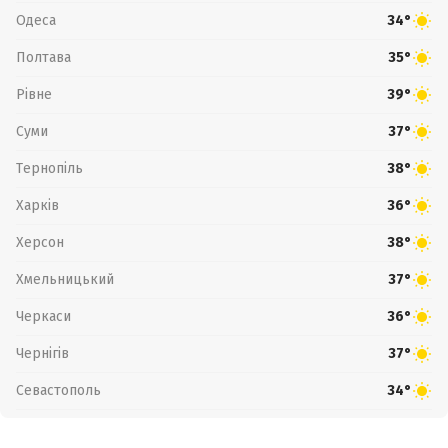
Одеса
34°
Полтава
35°
Рівне
39°
Суми
37°
Тернопіль
38°
Харків
36°
Херсон
38°
Хмельницький
37°
Черкаси
36°
Чернігів
37°
Севастополь
34°