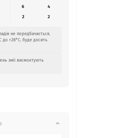
6
4
2
2
падів не передбачається,
 до +28°C, буде досить
день змії висмоктують
о