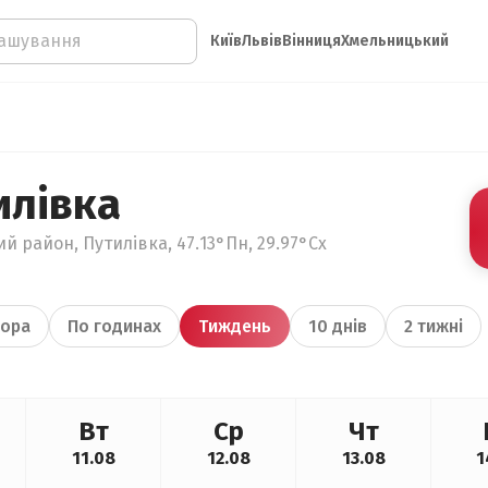
Київ
Львів
Вінниця
Хмельницький
илівка
й район, Путилівка, 47.13°Пн, 29.97°Сх
ора
По годинах
Тиждень
10 днів
2 тижні
Вт
Ср
Чт
11.08
12.08
13.08
1