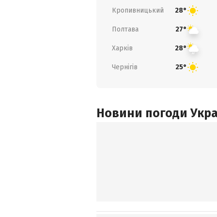
Кропивницький
28°
Полтава
27°
Харків
28°
Чернігів
25°
Новини погоди Украї