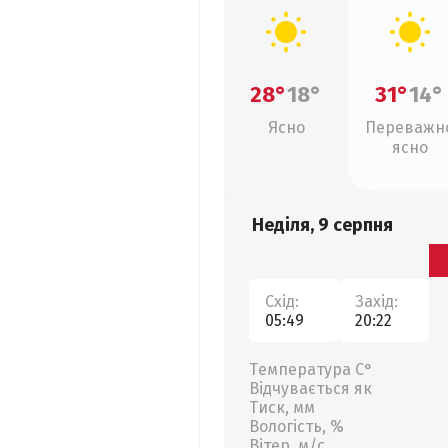
28°
18°
31°
14°
Ясно
Переважн
ясно
Неділя, 9 серпня
Схід:
Захід:
05:49
20:22
Температура С°
Відчувається як
Тиск, мм
Вологість, %
Вітер, м/с