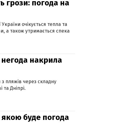
ь грози: погода на
ї України очікується тепла та
зи, а також утримається спека
: негода накрила
и з пляжів через складну
 та Дніпрі.
и: якою буде погода