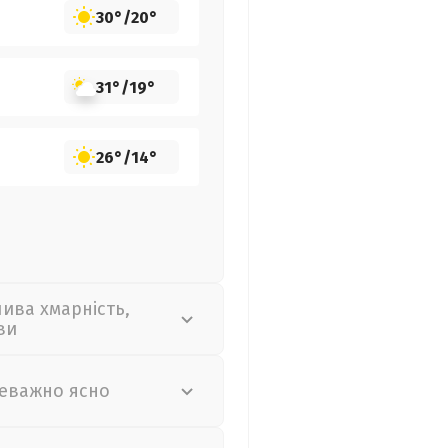
30°
/
20°
31°
/
19°
26°
/
14°
лива хмарність,
ви
еважно ясно