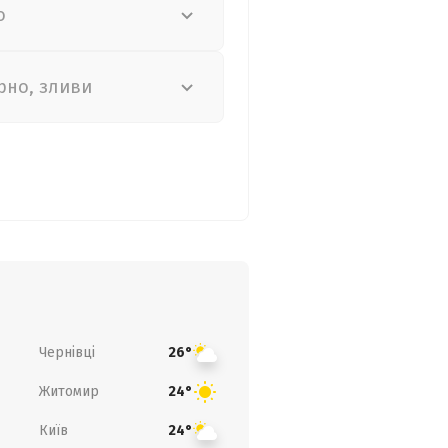
о
рно, зливи
Чернівці
26°
Житомир
24°
Київ
24°