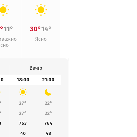
°
11°
30°
14°
еважно
Ясно
ясно
Вечір
00
18:00
21:00
°
27°
22°
°
27°
22°
3
763
764
40
48