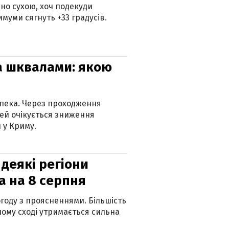
но сухою, хоч подекуди
муми сягнуть +33 градусів.
та шквалами: якою
спека. Через проходження
ей очікується зниження
 у Криму.
 деякі регіони
а на 8 серпня
огоду з проясненнями. Більшість
ному сході утримається сильна