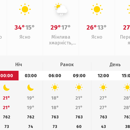
34°
15°
29°
17°
26°
13°
27
о
Ясно
Мінлива
Ясно
Пер
хмарність,
слабкий дощ
Ніч
Ранок
День
00:00
03:00
06:00
09:00
12:00
15:
21°
19°
18°
21°
27°
28
21°
19°
18°
21°
27°
28
762
762
763
763
763
76
73
74
73
60
43
38