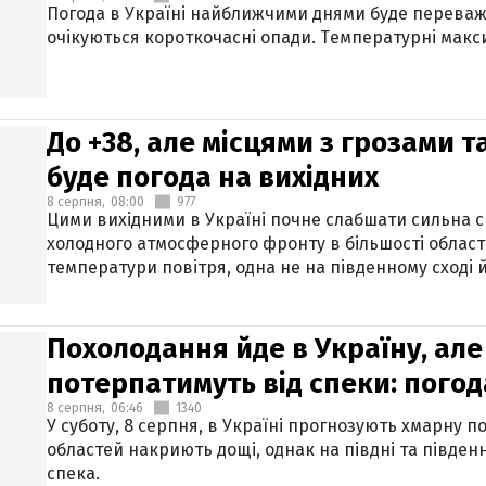
Погода в Україні найближчими днями буде переваж
очікуються короткочасні опади. Температурні макси
До +38, але місцями з грозами 
буде погода на вихідних
8 серпня,
08:00
977
Цими вихідними в Україні почне слабшати сильна 
холодного атмосферного фронту в більшості област
температури повітря, одна не на південному сході й
Похолодання йде в Україну, але
потерпатимуть від спеки: погод
8 серпня,
06:46
1340
У суботу, 8 серпня, в Україні прогнозують хмарну п
областей накриють дощі, однак на півдні та півден
спека.