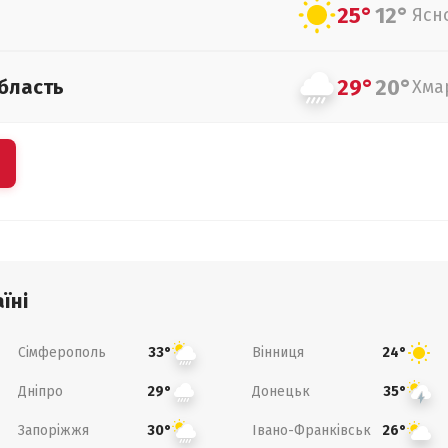
25°
12°
Ясн
29°
20°
бласть
Хма
їні
Сімферополь
Вінниця
33°
24°
Дніпро
Донецьк
29°
35°
Запоріжжя
Івано-Франківськ
30°
26°