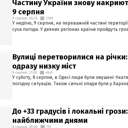
Частину України знову накриют
9 серпня
9 серпня,
06:33
2190
У неділю, 9 серпня, на переважній частині територі
суха погода. У деяких регіонах країни пройдуть гро
Вулиці перетворилися на річки
одразу низку міст
8 серпня,
21:00
4545
У суботу, 8 серпня, в Одесі люди були змушені тікат
погодну ситуацію. Також сильні опади були у Харкові
До +33 градусів і локальні гроз
найближчими днями
8 серпня,
20:00
791