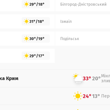
29°
/
18°
Білгород-Дністровський
31°
/
18°
Ізмаїл
30°
/
19°
Подільськ
29°
/
17°
Мін
33°
20°
ка Крим
зли
24°
13°
Пер