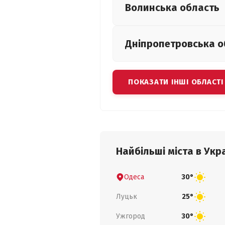
Волинська
область
Дніпропетровська
о
ПОКАЗАТИ ІНШІ ОБЛАСТІ
Найбільші міста в Укра
Одеса
30°
Луцьк
25°
Ужгород
30°