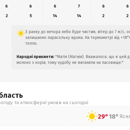
6
6
6
7
6
6
2
5
14
14
2
2
З ранку до вечора небо буде чистим, вітер до 7 м/с, о
залишаємо парасольку вдома. На термометрі від +18°C
тепло.
Народні прикмети:
"Матія (Матвія). Вважалося, що в цей 
молоко з корів, тому худобу не виганяли на пасовище."
бласть
огоду та атмосферні умови на сьогодні
29°
18°
Ясн