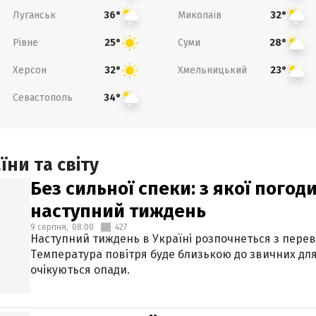
Луганськ
Миколаїв
36°
32°
Рівне
Суми
25°
28°
Херсон
Хмельницький
32°
23°
Севастополь
34°
ни та світу
Без сильної спеки: з якої пого
наступний тиждень
9 серпня,
08:00
427
Наступний тиждень в Україні розпочнеться з перев
Температура повітря буде близькою до звичних для
очікуються опади.