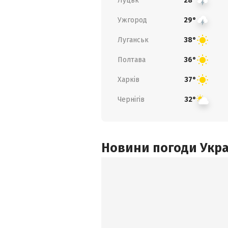
Луцьк
28°
Ужгород
29°
Луганськ
38°
Полтава
36°
Харків
37°
Чернігів
32°
Новини погоди Украї