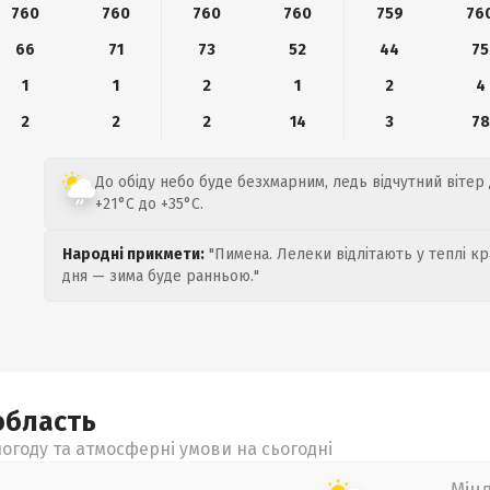
760
760
760
760
759
76
66
71
73
52
44
75
1
1
2
1
2
4
2
2
2
14
3
78
До обіду небо буде безхмарним, ледь відчутний вітер 
+21°C до +35°C.
Народні прикмети:
"Пимена. Лелеки відлітають у теплі кр
дня — зима буде ранньою."
область
огоду та атмосферні умови на сьогодні