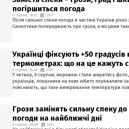
погіршиться погода
6 серпня,
18:53
2057
Після сильної спеки погода в частині України різко
Синоптики попереджають про грози, а місцями тако
Українці фіксують +50 градусів
термометрах: що на це кажуть 
6 серпня,
16:46
2176
У четвер, 6 серпня, мережею стали ширитись фото
українців, показники на яких нібито перевалили за
пояснюють, що таке вимірювання температури пов
Грози замінять сильну спеку до 
погоди на найближчі дні
6 серпня,
08:00
3303