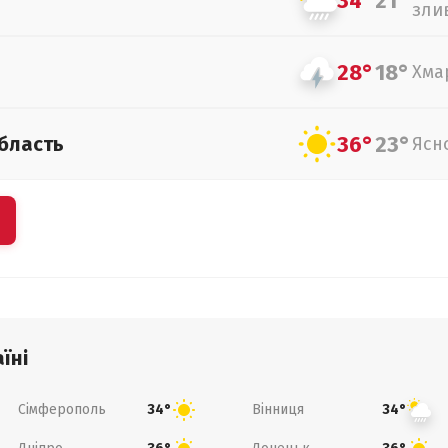
34°
21°
зли
28°
18°
Хма
36°
23°
бласть
Ясн
їні
Сімферополь
Вінниця
34°
34°