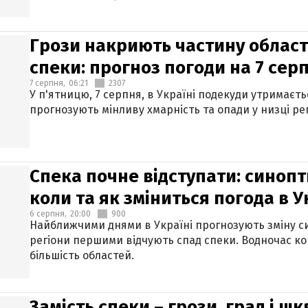
Грози накриють частину областе
спеки: прогноз погоди на 7 сер
7 серпня,
06:21
2307
У п'ятницю, 7 серпня, в Україні подекуди утримаєт
прогнозують мінливу хмарність та опади у низці рег
Спека почне відступати: синопт
коли та як зміниться погода в У
6 серпня,
20:00
900
Найближчими днями в Україні прогнозують зміну син
регіони першими відчують спад спеки. Водночас к
більшість областей.
Замість спеки – грози, град і шк