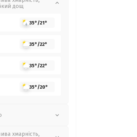
лива хмарність,
бкий дощ
35°
/
21°
35°
/
22°
35°
/
22°
35°
/
20°
о
лива хмарність,