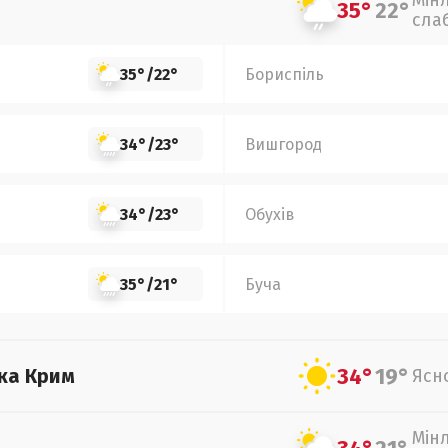
Мін
35°
22°
сла
35°
/
22°
Бориспіль
34°
/
23°
Вишгород
34°
/
23°
Обухів
35°
/
21°
Буча
34°
19°
ка Крим
Ясн
Мін