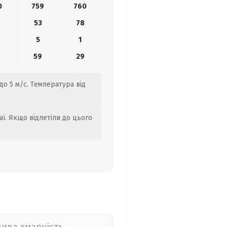
0
759
760
53
78
5
1
59
29
до 5 м/с. Температура від
аї. Якщо відлетіли до цього