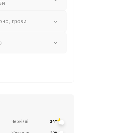
ви
рно, грози
о
Чернівці
34°