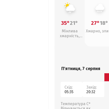
35°
21°
27°
18°
Мінлива
Хмарно, зл
хмарність,
слабкий дощ
П'ятниця, 7 серпня
Схід:
Захід:
05:35
20:32
Температура С°
Відчувається як