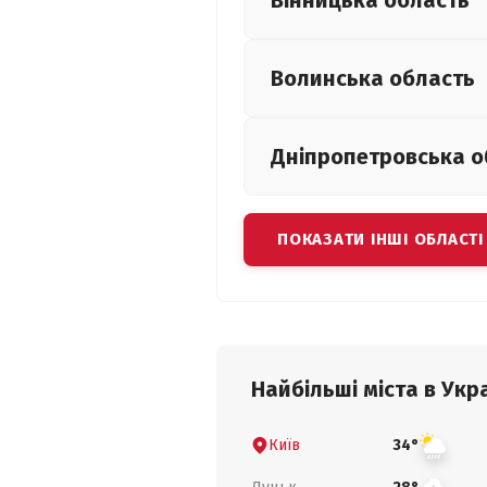
Вінницька
область
Волинська
область
Дніпропетровська
о
ПОКАЗАТИ ІНШІ ОБЛАСТІ
Найбільші міста в Укра
Київ
34°