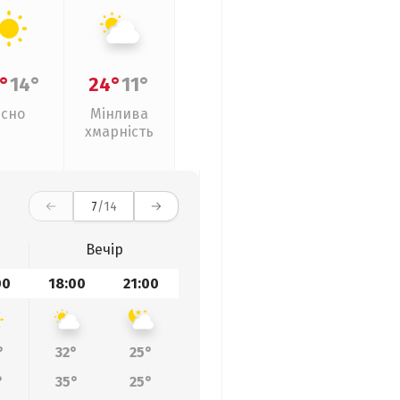
°
14°
24°
11°
Ясно
Мінлива
хмарність
7
/14
Вечір
00
18:00
21:00
°
32°
25°
°
35°
25°