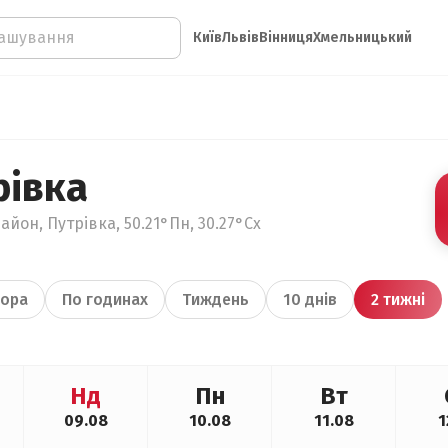
Київ
Львів
Вінниця
Хмельницький
рівка
айон, Путрівка, 50.21°Пн, 30.27°Сх
ора
По годинах
Тиждень
10 днів
2 тижні
Нд
Пн
Вт
09.08
10.08
11.08
1