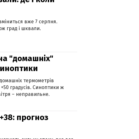
 зміниться вже 7 серпня.
ж град і шквали.
 на "домашніх"
синоптики
 домашніх термометрів
 +50 градусів. Синоптики ж
ітря – неправильне.
+38: прогноз