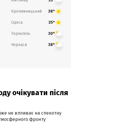
Житомир
33°
Кропивницький
38°
Одеса
35°
Тернопіль
30°
Черкаси
38°
оду очікувати після
айже не впливає на спекотну
атмосферного фронту