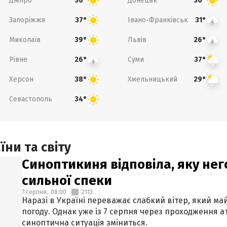
Дніпро
Донецьк
36°
36°
Запоріжжя
Івано-Франківськ
37°
31°
Миколаїв
Львів
39°
26°
Рівне
Суми
26°
37°
Херсон
Хмельницький
38°
29°
Севастополь
34°
ни та світу
Синоптикиня відповіла, яку нег
сильної спеки
7 серпня,
08:00
2113
Наразі в Україні переважає слабкий вітер, який м
погоду. Однак уже із 7 серпня через проходження 
синоптична ситуація зміниться.