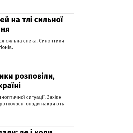
й на тлі сильної
пня
ься сильна спека. Синоптики
іонів.
ики розповіли,
країні
оптичної ситуації. Західні
ороткочасні опади накриють
вали: де і коли