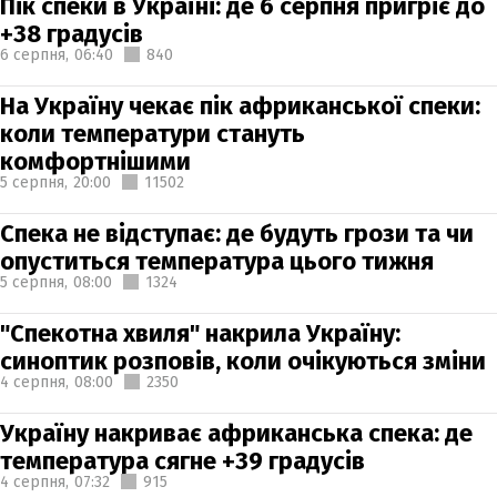
Пік спеки в Україні: де 6 серпня пригріє до
+38 градусів
6 серпня,
06:40
840
На Україну чекає пік африканської спеки:
коли температури стануть
комфортнішими
5 серпня,
20:00
11502
Спека не відступає: де будуть грози та чи
опуститься температура цього тижня
5 серпня,
08:00
1324
"Спекотна хвиля" накрила Україну:
синоптик розповів, коли очікуються зміни
4 серпня,
08:00
2350
Україну накриває африканська спека: де
температура сягне +39 градусів
4 серпня,
07:32
915