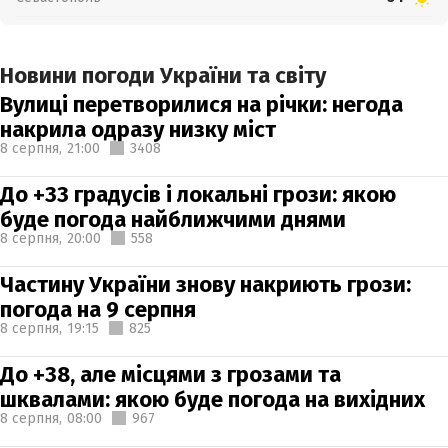
Новини погоди України та світу
Вулиці перетворилися на річки: негода
накрила одразу низку міст
8 серпня,
21:00
3408
До +33 градусів і локальні грози: якою
буде погода найближчими днями
8 серпня,
20:00
558
Частину України знову накриють грози:
погода на 9 серпня
8 серпня,
19:15
825
До +38, але місцями з грозами та
шквалами: якою буде погода на вихідних
8 серпня,
08:00
967