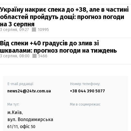
Україну накриє спека до +38, але в частині
областей пройдуть дощі: прогноз погоди
на 3 серпня
3 серпня,
09:27
10995
Від спеки +40 градусів до злив зі
шквалами: прогноз погоди на тиждень
3 серпня,
08:00
5466
E-mail редакції
Номер телефону:
news24@24tv.com.ua
+38 044 390 5077
Ми тут:
Ми в соцмережах:
м.Київ
,
вул. Володимирська
офіс
61/11,
50