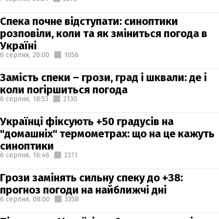
Спека почне відступати: синоптики
розповіли, коли та як зміниться погода в
Україні
6 серпня,
20:00
1056
Замість спеки – грози, град і шквали: де і
коли погіршиться погода
6 серпня,
18:53
2130
Українці фіксують +50 градусів на
"домашніх" термометрах: що на це кажуть
синоптики
6 серпня,
16:46
2371
Грози замінять сильну спеку до +38:
прогноз погоди на найближчі дні
6 серпня,
08:00
3358