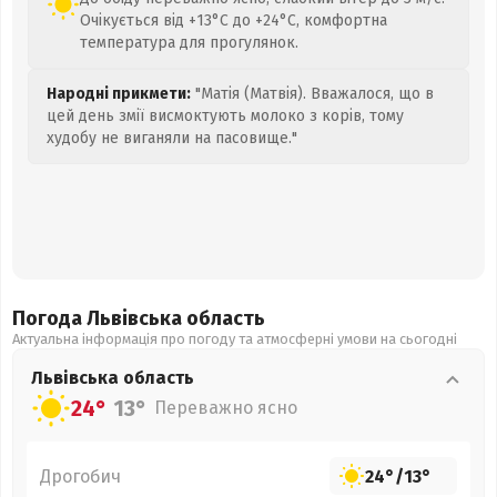
Очікується від +13°C до +24°C, комфортна
температура для прогулянок.
Народні прикмети:
"Матія (Матвія). Вважалося, що в
цей день змії висмоктують молоко з корів, тому
худобу не виганяли на пасовище."
Погода Львівська
область
Актуальна інформація про погоду та атмосферні умови на сьогодні
Львівська
область
24°
13°
Переважно ясно
Дрогобич
24°
/
13°