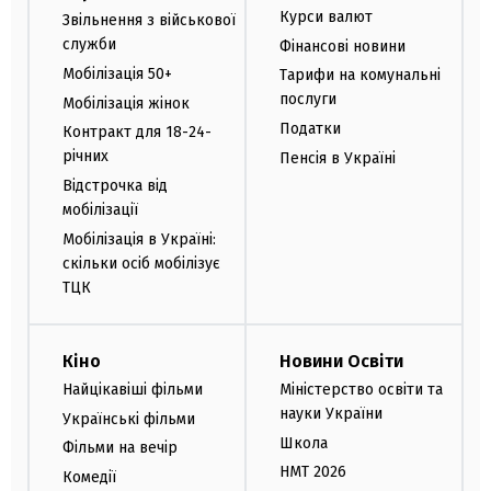
Курси валют
Звільнення з військової
служби
Фінансові новини
Мобілізація 50+
Тарифи на комунальні
послуги
Мобілізація жінок
Податки
Контракт для 18-24-
річних
Пенсія в Україні
Відстрочка від
мобілізації
Мобілізація в Україні:
скільки осіб мобілізує
ТЦК
Кіно
Новини Освіти
Найцікавіші фільми
Міністерство освіти та
науки України
Українські фільми
Школа
Фільми на вечір
НМТ 2026
Комедії