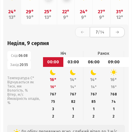
24°
29°
25°
22°
24°
27°
31°
13°
10°
13°
9°
9°
9°
12°
7
/14
Неділя, 9 серпня
Ніч
Ранок
Схід:
06:08
00:00
03:00
06:00
09:00
1
Захід:
20:55
Температура С°
16°
14°
14°
16°
Відчувається як
Тиск, мм
16°
14°
14°
16°
Вологість, %
767
767
767
768
Вітер, м/с
Ймовірність опадів,
75
82
85
74
%
3
1
1
1
2
2
2
2
До обіду переважно ясно, слабкий вітер до 3 м/с.