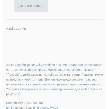
ДО РОЗСИЛОК
Наші додатки:
android
apple
smart tv
samsung smart tv
Всі комерційні рекламні матеріали позначені словами "Спецпроєкт"
чи "Партнерський матеріал". Матеріали з позначкою "Експерт",
"Позиція" відображають позицію авторів та героїв. Редакція може
не поділяти їхніх поглядів. Детальніше щодо реклами та правил
цитування можна ознайомитись в правилах користування сайтом.
Усі права захищені.
Матеріали сайту призначені для осіб старше
21
року (21+)
Онлайн-медіа «24 Канал»
пл. Галицька, буд. 15, м. Львів, 79008