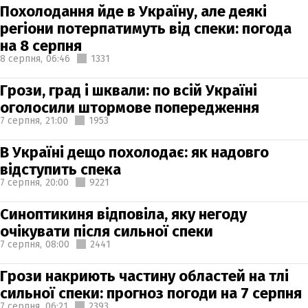
Похолодання йде в Україну, але деякі
регіони потерпатимуть від спеки: погода
на 8 серпня
8 серпня,
06:46
1331
Грози, град і шквали: по всій Україні
оголосили штормове попередження
7 серпня,
21:00
1953
В Україні дещо похолодає: як надовго
відступить спека
7 серпня,
20:00
9221
Синоптикиня відповіла, яку негоду
очікувати після сильної спеки
7 серпня,
08:00
2441
Грози накриють частину областей на тлі
сильної спеки: прогноз погоди на 7 серпня
7 серпня,
06:21
2393