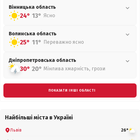
Вінницька
область
24°
13°
Ясно
Волинська
область
25°
11°
Переважно ясно
Дніпропетровська
область
30°
20°
Мінлива хмарність, грози
ПОКАЗАТИ ІНШІ ОБЛАСТІ
Найбільші міста в Україні
Львів
26°