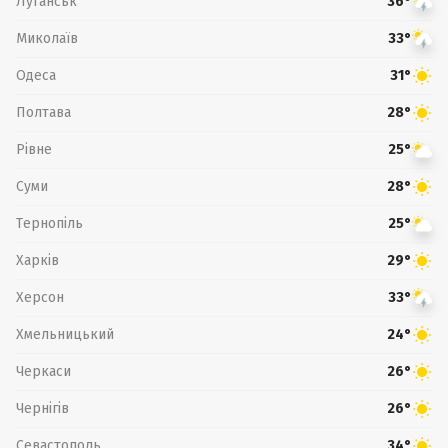
Луганськ
36°
Миколаїв
33°
Одеса
31°
Полтава
28°
Рівне
25°
Суми
28°
Тернопіль
25°
Харків
29°
Херсон
33°
Хмельницький
24°
Черкаси
26°
Чернігів
26°
Севастополь
34°