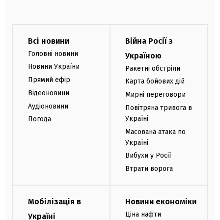
Всі новини
Війна Росії з
Головні новини
Україною
Новини України
Ракетні обстріли
Прямий ефір
Карта бойових дій
Відеоновини
Мирні переговори
Аудіоновини
Повітряна тривога в
Україні
Погода
Масована атака по
Україні
Вибухи у Росії
Втрати ворога
Мобілізація в
Новини економіки
Ціна нафти
Україні