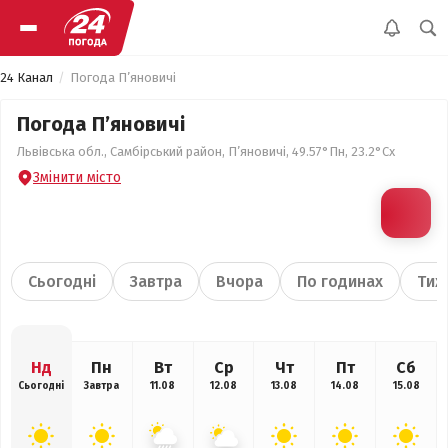
24 Канал
Погода П’яновичі
Погода П’яновичі
Львівська обл., Самбірський район, П’яновичі, 49.57°Пн, 23.2°Сх
Змінити місто
Сьогодні
Завтра
Вчора
По годинах
Тиж
Нд
Пн
Вт
Ср
Чт
Пт
Сб
Сьогодні
Завтра
11.08
12.08
13.08
14.08
15.08