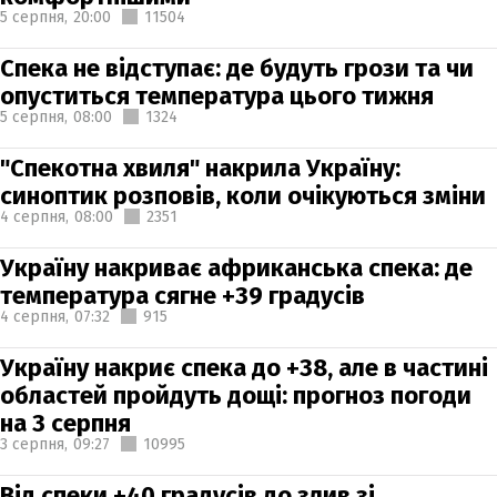
5 серпня,
20:00
11504
Спека не відступає: де будуть грози та чи
опуститься температура цього тижня
5 серпня,
08:00
1324
"Спекотна хвиля" накрила Україну:
синоптик розповів, коли очікуються зміни
4 серпня,
08:00
2351
Україну накриває африканська спека: де
температура сягне +39 градусів
4 серпня,
07:32
915
Україну накриє спека до +38, але в частині
областей пройдуть дощі: прогноз погоди
на 3 серпня
3 серпня,
09:27
10995
Від спеки +40 градусів до злив зі