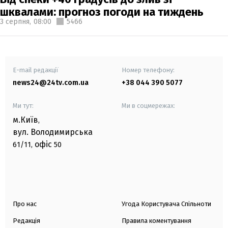
шквалами: прогноз погоди на тиждень
3 серпня,
08:00
5466
E-mail редакції
Номер телефону:
news24@24tv.com.ua
+38 044 390 5077
Ми тут:
Ми в соцмережах:
м.Київ
,
вул. Володимирська
офіс
61/11,
50
Про нас
Угода Користувача Спільноти
Редакція
Правила коментування