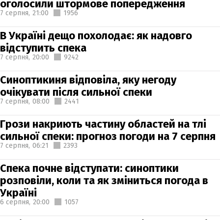
оголосили штормове попередження
7 серпня,
21:00
1956
В Україні дещо похолодає: як надовго
відступить спека
7 серпня,
20:00
9242
Синоптикиня відповіла, яку негоду
очікувати після сильної спеки
7 серпня,
08:00
2441
Грози накриють частину областей на тлі
сильної спеки: прогноз погоди на 7 серпня
7 серпня,
06:21
2393
Спека почне відступати: синоптики
розповіли, коли та як зміниться погода в
Україні
6 серпня,
20:00
1057