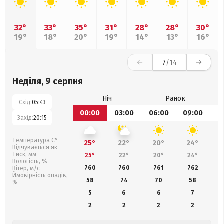
32°
33°
35°
31°
28°
28°
30°
19°
18°
20°
19°
14°
13°
16°
7
/14
Неділя, 9 серпня
Ніч
Ранок
Схід:
05:43
00:00
03:00
06:00
09:00
1
Захід:
20:15
Температура С°
25°
22°
20°
24°
Відчувається як
Тиск, мм
25°
22°
20°
24°
Вологість, %
760
760
761
762
Вітер, м/с
Ймовірність опадів,
58
74
70
58
%
5
6
6
7
2
2
2
2