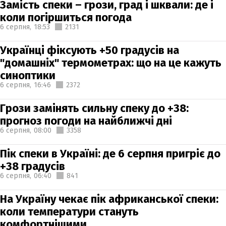
Замість спеки – грози, град і шквали: де і
коли погіршиться погода
6 серпня,
18:53
2131
Українці фіксують +50 градусів на
"домашніх" термометрах: що на це кажуть
синоптики
6 серпня,
16:46
2372
Грози замінять сильну спеку до +38:
прогноз погоди на найближчі дні
6 серпня,
08:00
3358
Пік спеки в Україні: де 6 серпня пригріє до
+38 градусів
6 серпня,
06:40
841
На Україну чекає пік африканської спеки:
коли температури стануть
комфортнішими