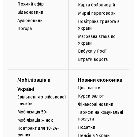
Прямий ефір
Карта бойових дій
Відеоновини
Мирні переговори
Аудіоновини
Повітряна тривога в
Україні
Погода
Масована атака по
Україні
Вибухи у Росії
Втрати ворога
Мобілізація в
Новини економіки
Ціна нафти
Україні
Курси валют
Звільнення з військової
служби
Фінансові новини
Мобілізація 50+
Тарифи на комунальні
послуги
Мобілізація жінок
Податки
Контракт для 18-24-
річних
Пенсія в Україні