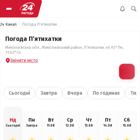
24 Канал
Погода П’ятихатки
Погода П’ятихатки
Миколаївська обл., Миколаївський район, П’ятихатки, 46.92°Пн,
31.62°Сх
Змінити місто
Сьогодні
Завтра
Вчора
По годинах
Тиж
Нд
Пн
Вт
Ср
Чт
Пт
Сб
Сьогодні
Завтра
11.08
12.08
13.08
14.08
15.08