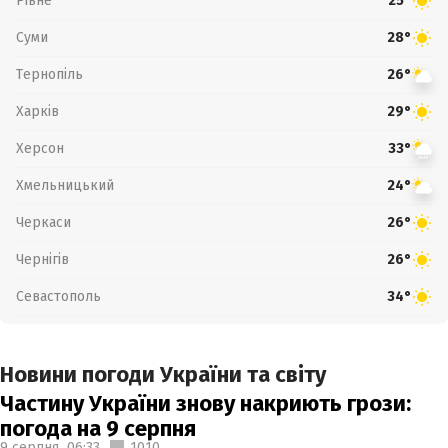
Рівне
25°
Суми
28°
Тернопіль
26°
Харків
29°
Херсон
33°
Хмельницький
24°
Черкаси
26°
Чернігів
26°
Севастополь
34°
Новини погоди України та світу
Частину України знову накриють грози:
погода на 9 серпня
9 серпня,
06:33
1010