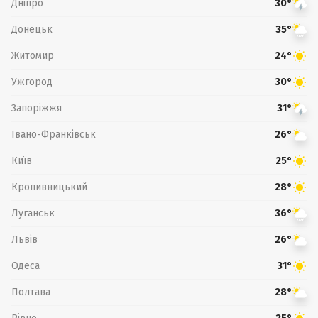
Дніпро
30°
Донецьк
35°
Житомир
24°
Ужгород
30°
Запоріжжя
31°
Івано-Франківськ
26°
Київ
25°
Кропивницький
28°
Луганськ
36°
Львів
26°
Одеса
31°
Полтава
28°