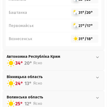
Баштанка
31°
/
20°
Первомайськ
27°
/
17°
Вознесенськ
31°
/
18°
Автономна Республіка Крим
34°
20°
Ясно
Вінницька
область
24°
13°
Ясно
Волинська
область
25°
12°
Ясно