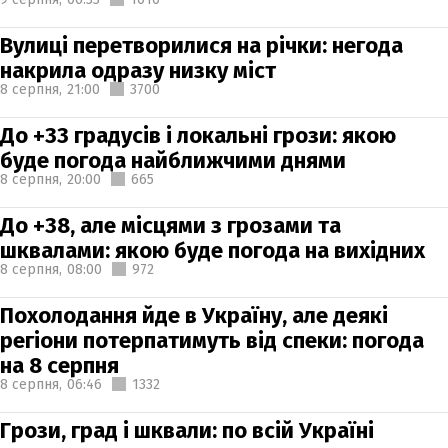
Вулиці перетворилися на річки: негода
накрила одразу низку міст
8 серпня,
21:00
3700
До +33 градусів і локальні грози: якою
буде погода найближчими днями
8 серпня,
20:00
665
До +38, але місцями з грозами та
шквалами: якою буде погода на вихідних
8 серпня,
08:00
972
Похолодання йде в Україну, але деякі
регіони потерпатимуть від спеки: погода
на 8 серпня
8 серпня,
06:46
1332
Грози, град і шквали: по всій Україні