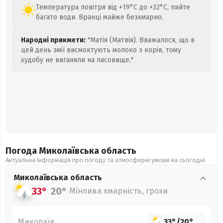
Температура повітря від +19°C до +32°C, пийте
багато води. Вранці майже безхмарно.
Народні прикмети:
"Матія (Матвія). Вважалося, що в
цей день змії висмоктують молоко з корів, тому
худобу не виганяли на пасовище."
Погода Миколаївська
область
Актуальна інформація про погоду та атмосферні умови на сьогодні
Миколаївська
область
33°
20°
Мінлива хмарність, грози
Миколаїв
33°
/
20°