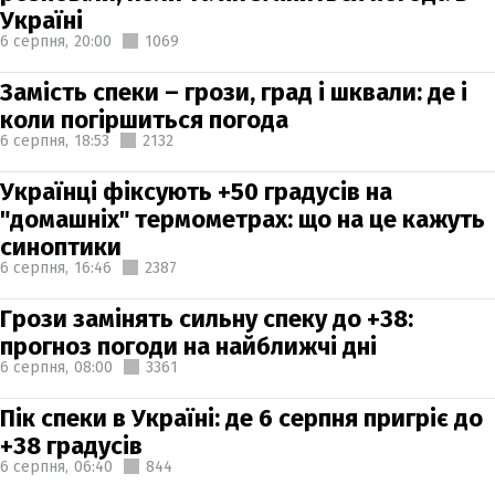
Україні
6 серпня,
20:00
1069
Замість спеки – грози, град і шквали: де і
коли погіршиться погода
6 серпня,
18:53
2132
Українці фіксують +50 градусів на
"домашніх" термометрах: що на це кажуть
синоптики
6 серпня,
16:46
2387
Грози замінять сильну спеку до +38:
прогноз погоди на найближчі дні
6 серпня,
08:00
3361
Пік спеки в Україні: де 6 серпня пригріє до
+38 градусів
6 серпня,
06:40
844