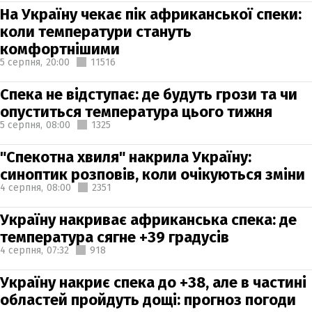
На Україну чекає пік африканської спеки:
коли температури стануть
комфортнішими
5 серпня,
20:00
11516
Спека не відступає: де будуть грози та чи
опуститься температура цього тижня
5 серпня,
08:00
1325
"Спекотна хвиля" накрила Україну:
синоптик розповів, коли очікуються зміни
4 серпня,
08:00
2351
Україну накриває африканська спека: де
температура сягне +39 градусів
4 серпня,
07:32
918
Україну накриє спека до +38, але в частині
областей пройдуть дощі: прогноз погоди