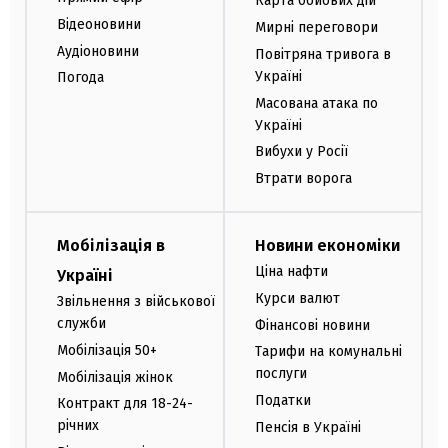
Карта бойових дій
Відеоновини
Мирні переговори
Аудіоновини
Повітряна тривога в
Україні
Погода
Масована атака по
Україні
Вибухи у Росії
Втрати ворога
Мобілізація в
Новини економіки
Ціна нафти
Україні
Курси валют
Звільнення з військової
служби
Фінансові новини
Мобілізація 50+
Тарифи на комунальні
послуги
Мобілізація жінок
Податки
Контракт для 18-24-
річних
Пенсія в Україні