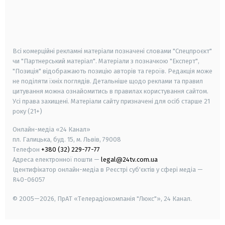
android
apple
smart tv
samsung smart tv
Всі комерційні рекламні матеріали позначені словами "Спецпроєкт"
чи "Партнерський матеріал". Матеріали з позначкою "Експерт",
"Позиція" відображають позицію авторів та героїв. Редакція може
не поділяти їхніх поглядів. Детальніше щодо реклами та правил
цитування можна ознайомитись в правилах користування сайтом.
Усі права захищені.
Матеріали сайту призначені для осіб старше
21
року (21+)
Онлайн-медіа «24 Канал»
пл. Галицька, буд. 15, м. Львів, 79008
Телефон
+380 (32) 229-77-77
Адреса електронної пошти —
legal@24tv.com.ua
Ідентифікатор онлайн-медіа в Реєстрі суб'єктів у сфері медіа —
R40-06057
© 2005—2026,
ПрАТ «Телерадіокомпанія "Люкс"», 24 Канал.