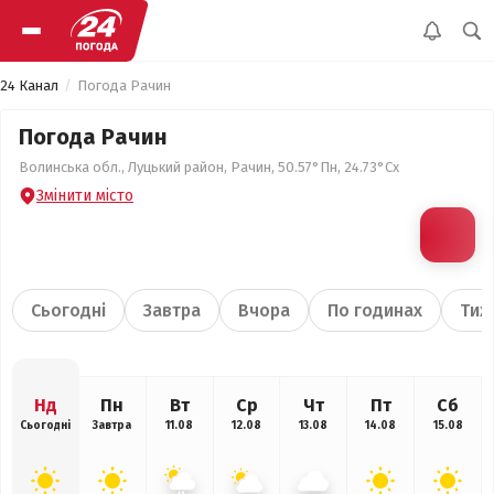
24 Канал
Погода Рачин
Погода Рачин
Волинська обл., Луцький район, Рачин, 50.57°Пн, 24.73°Сх
Змінити місто
Сьогодні
Завтра
Вчора
По годинах
Тиж
Нд
Пн
Вт
Ср
Чт
Пт
Сб
Сьогодні
Завтра
11.08
12.08
13.08
14.08
15.08