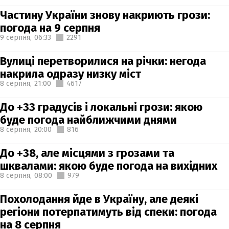
Частину України знову накриють грози:
погода на 9 серпня
9 серпня,
06:33
2291
Вулиці перетворилися на річки: негода
накрила одразу низку міст
8 серпня,
21:00
4617
До +33 градусів і локальні грози: якою
буде погода найближчими днями
8 серпня,
20:00
816
До +38, але місцями з грозами та
шквалами: якою буде погода на вихідних
8 серпня,
08:00
979
Похолодання йде в Україну, але деякі
регіони потерпатимуть від спеки: погода
на 8 серпня