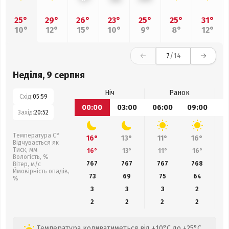
25°
29°
26°
23°
25°
25°
31°
10°
12°
15°
10°
9°
8°
12°
7
/14
Неділя, 9 серпня
Ніч
Ранок
Схід:
05:59
00:00
03:00
06:00
09:00
1
Захід:
20:52
Температура С°
16°
13°
11°
16°
Відчувається як
Тиск, мм
16°
13°
11°
16°
Вологість, %
767
767
767
768
Вітер, м/с
Ймовірність опадів,
73
69
75
64
%
3
3
3
2
2
2
2
2
Температура коливатиметься від +10°C до +25°C,