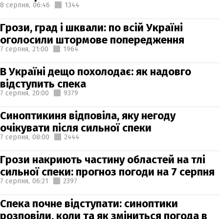
8 серпня,
06:46
1344
Грози, град і шквали: по всій Україні
оголосили штормове попередження
7 серпня,
21:00
1964
В Україні дещо похолодає: як надовго
відступить спека
7 серпня,
20:00
9379
Синоптикиня відповіла, яку негоду
очікувати після сильної спеки
7 серпня,
08:00
2444
Грози накриють частину областей на тлі
сильної спеки: прогноз погоди на 7 серпня
7 серпня,
06:21
2397
Спека почне відступати: синоптики
розповіли, коли та як зміниться погода в