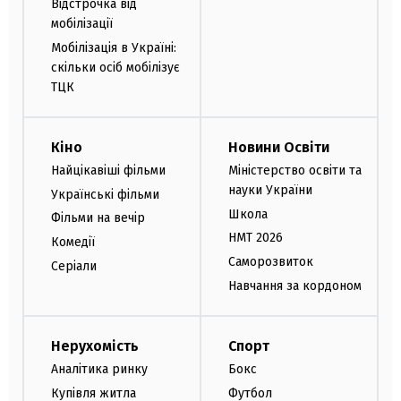
Відстрочка від
мобілізації
Мобілізація в Україні:
скільки осіб мобілізує
ТЦК
Кіно
Новини Освіти
Найцікавіші фільми
Міністерство освіти та
науки України
Українські фільми
Школа
Фільми на вечір
НМТ 2026
Комедії
Саморозвиток
Серіали
Навчання за кордоном
Нерухомість
Спорт
Аналітика ринку
Бокс
Купівля житла
Футбол