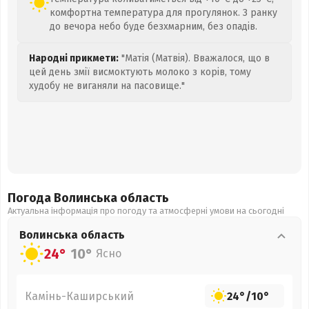
комфортна температура для прогулянок. З ранку
до вечора небо буде безхмарним, без опадів.
Народні прикмети:
"Матія (Матвія). Вважалося, що в
цей день змії висмоктують молоко з корів, тому
худобу не виганяли на пасовище."
Погода Волинська
область
Актуальна інформація про погоду та атмосферні умови на сьогодні
Волинська
область
24°
10°
Ясно
Камінь-Каширський
24°
/
10°