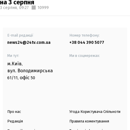
на 3 серпня
3 серпня,
09:27
10999
E-mail редакції
Номер телефону:
news24@24tv.com.ua
+38 044 390 5077
Ми тут:
Ми в соцмережах:
м.Київ
,
вул. Володимирська
офіс
61/11,
50
Про нас
Угода Користувача Спільноти
Редакція
Правила коментування