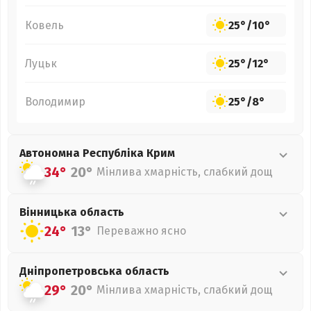
Ковель
25°
/
10°
Луцьк
25°
/
12°
Володимир
25°
/
8°
Автономна Республіка Крим
34°
20°
Мінлива хмарність, слабкий дощ
Вінницька
область
24°
13°
Переважно ясно
Дніпропетровська
область
29°
20°
Мінлива хмарність, слабкий дощ