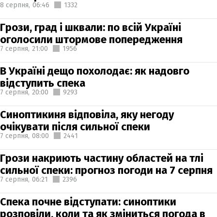
8 серпня,
06:46
1332
Грози, град і шквали: по всій Україні
оголосили штормове попередження
7 серпня,
21:00
1956
В Україні дещо похолодає: як надовго
відступить спека
7 серпня,
20:00
9293
Синоптикиня відповіла, яку негоду
очікувати після сильної спеки
7 серпня,
08:00
2441
Грози накриють частину областей на тлі
сильної спеки: прогноз погоди на 7 серпня
7 серпня,
06:21
2396
Спека почне відступати: синоптики
розповіли, коли та як зміниться погода в