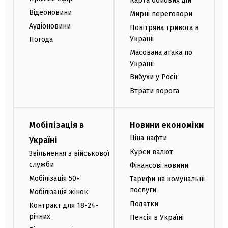
Карта бойових дій
Відеоновини
Мирні переговори
Аудіоновини
Повітряна тривога в
Україні
Погода
Масована атака по
Україні
Вибухи у Росії
Втрати ворога
Мобілізація в
Новини економіки
Ціна нафти
Україні
Курси валют
Звільнення з військової
служби
Фінансові новини
Мобілізація 50+
Тарифи на комунальні
послуги
Мобілізація жінок
Податки
Контракт для 18-24-
річних
Пенсія в Україні