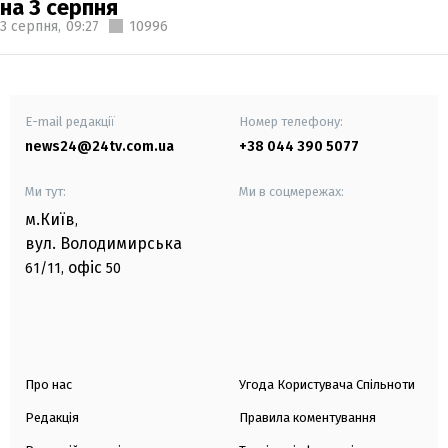
на 3 серпня
3 серпня,
09:27
10996
E-mail редакції
Номер телефону:
news24@24tv.com.ua
+38 044 390 5077
Ми тут:
Ми в соцмережах:
м.Київ
,
вул. Володимирська
офіс
61/11,
50
Про нас
Угода Користувача Спільноти
Редакція
Правила коментування