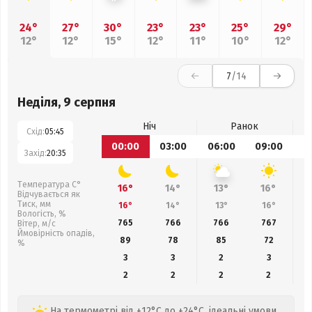
24°
27°
30°
23°
23°
25°
29°
12°
12°
15°
12°
11°
10°
12°
7
/14
Неділя, 9 серпня
Ніч
Ранок
Схід:
05:45
00:00
03:00
06:00
09:00
1
Захід:
20:35
Температура С°
16°
14°
13°
16°
Відчувається як
Тиск, мм
16°
14°
13°
16°
Вологість, %
765
766
766
767
Вітер, м/с
Ймовірність опадів,
89
78
85
72
%
3
3
2
3
2
2
2
2
На термометрі від +12°C до +24°C, ідеальні умови