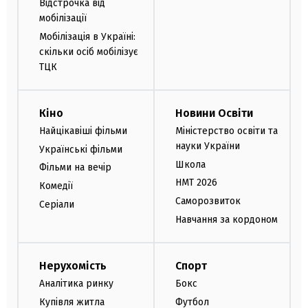
Відстрочка від
мобілізації
Мобілізація в Україні:
скільки осіб мобілізує
ТЦК
Кіно
Новини Освіти
Найцікавіші фільми
Міністерство освіти та
науки України
Українські фільми
Школа
Фільми на вечір
НМТ 2026
Комедії
Саморозвиток
Серіали
Навчання за кордоном
Нерухомість
Спорт
Аналітика ринку
Бокс
Купівля житла
Футбол