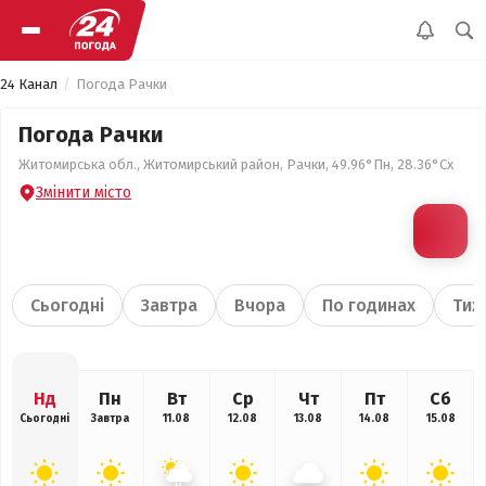
24 Канал
Погода Рачки
Погода Рачки
Житомирська обл., Житомирський район, Рачки, 49.96°Пн, 28.36°Сх
Змінити місто
Сьогодні
Завтра
Вчора
По годинах
Тиж
Нд
Пн
Вт
Ср
Чт
Пт
Сб
Сьогодні
Завтра
11.08
12.08
13.08
14.08
15.08