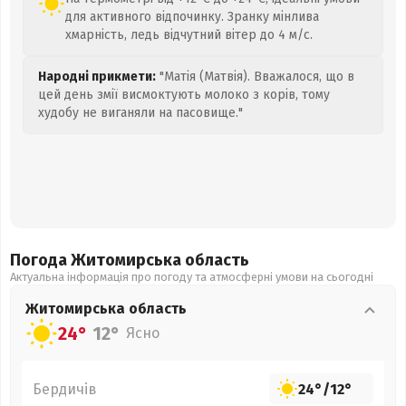
для активного відпочинку. Зранку мінлива
хмарність, ледь відчутний вітер до 4 м/с.
Народні прикмети:
"Матія (Матвія). Вважалося, що в
цей день змії висмоктують молоко з корів, тому
худобу не виганяли на пасовище."
Погода Житомирська
область
Актуальна інформація про погоду та атмосферні умови на сьогодні
Житомирська
область
24°
12°
Ясно
Бердичів
24°
/
12°