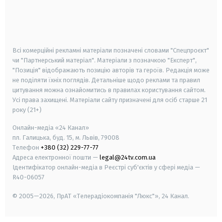
android
apple
smart tv
samsung smart tv
Всі комерційні рекламні матеріали позначені словами "Спецпроєкт"
чи "Партнерський матеріал". Матеріали з позначкою "Експерт",
"Позиція" відображають позицію авторів та героїв. Редакція може
не поділяти їхніх поглядів. Детальніше щодо реклами та правил
цитування можна ознайомитись в правилах користування сайтом.
Усі права захищені.
Матеріали сайту призначені для осіб старше
21
року (21+)
Онлайн-медіа «24 Канал»
пл. Галицька, буд. 15, м. Львів, 79008
Телефон
+380 (32) 229-77-77
Адреса електронної пошти —
legal@24tv.com.ua
Ідентифікатор онлайн-медіа в Реєстрі суб'єктів у сфері медіа —
R40-06057
© 2005—2026,
ПрАТ «Телерадіокомпанія "Люкс"», 24 Канал.