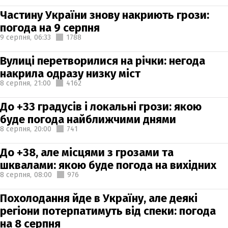
Частину України знову накриють грози:
погода на 9 серпня
9 серпня,
06:33
1788
Вулиці перетворилися на річки: негода
накрила одразу низку міст
8 серпня,
21:00
4162
До +33 градусів і локальні грози: якою
буде погода найближчими днями
8 серпня,
20:00
741
До +38, але місцями з грозами та
шквалами: якою буде погода на вихідних
8 серпня,
08:00
976
Похолодання йде в Україну, але деякі
регіони потерпатимуть від спеки: погода
на 8 серпня