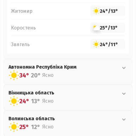
Житомир
24°
/
13°
Коростень
25°
/
13°
Звягель
24°
/
11°
Автономна Республіка Крим
34°
20°
Ясно
Вінницька
область
24°
13°
Ясно
Волинська
область
25°
12°
Ясно