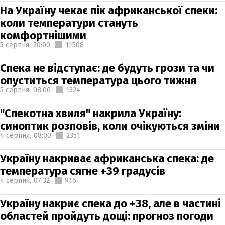
На Україну чекає пік африканської спеки:
коли температури стануть
комфортнішими
5 серпня,
20:00
11508
Спека не відступає: де будуть грози та чи
опуститься температура цього тижня
5 серпня,
08:00
1324
"Спекотна хвиля" накрила Україну:
синоптик розповів, коли очікуються зміни
4 серпня,
08:00
2351
Україну накриває африканська спека: де
температура сягне +39 градусів
4 серпня,
07:32
916
Україну накриє спека до +38, але в частині
областей пройдуть дощі: прогноз погоди