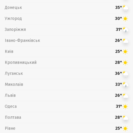
Донецьк
35°
Ужгород
30°
Запоріжжя
31°
Івано-Франківськ
26°
Київ
25°
Кропивницький
28°
Луганськ
36°
Миколаїв
33°
Львів
26°
Одеса
31°
Полтава
28°
Рівне
25°