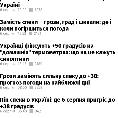
Україні
6 серпня,
20:00
1058
Замість спеки – грози, град і шквали: де і
коли погіршиться погода
6 серпня,
18:53
2131
Українці фіксують +50 градусів на
"домашніх" термометрах: що на це кажуть
синоптики
6 серпня,
16:46
2380
Грози замінять сильну спеку до +38:
прогноз погоди на найближчі дні
6 серпня,
08:00
3358
Пік спеки в Україні: де 6 серпня пригріє до
+38 градусів
6 серпня,
06:40
842