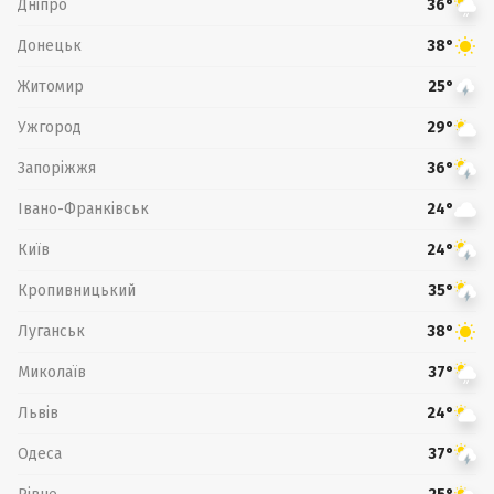
Дніпро
36°
Донецьк
38°
Житомир
25°
Ужгород
29°
Запоріжжя
36°
Івано-Франківськ
24°
Київ
24°
Кропивницький
35°
Луганськ
38°
Миколаїв
37°
Львів
24°
Одеса
37°