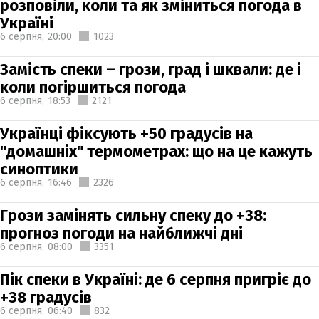
розповіли, коли та як зміниться погода в
Україні
6 серпня,
20:00
1023
Замість спеки – грози, град і шквали: де і
коли погіршиться погода
6 серпня,
18:53
2121
Українці фіксують +50 градусів на
"домашніх" термометрах: що на це кажуть
синоптики
6 серпня,
16:46
2326
Грози замінять сильну спеку до +38:
прогноз погоди на найближчі дні
6 серпня,
08:00
3351
Пік спеки в Україні: де 6 серпня пригріє до
+38 градусів
6 серпня,
06:40
832