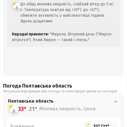
До обіду мінлива хмарність, слабкий вітер до 5 м/
с. Температура повітря від +20°C до +32°C,
обмежте активність у найспекотніші години.
Вдень дощитиме.
Народні прикмети:
"Мирона. Вітряний день ("Мирон-
вітрогон"). Який Мирон — такий і січень."
Погода Полтавська
область
Актуальна інформація про погоду та атмосферні умови на сьогодні
Полтавська
область
33°
21°
Мінлива хмарність, грози
Кременчук
33°
/
21°