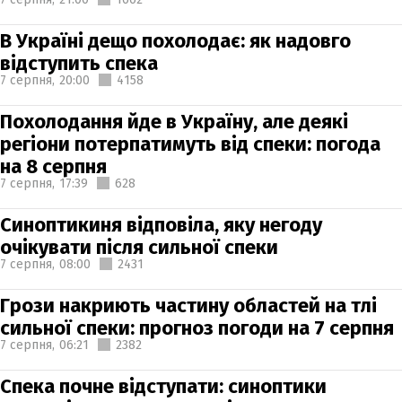
В Україні дещо похолодає: як надовго
відступить спека
7 серпня,
20:00
4158
Похолодання йде в Україну, але деякі
регіони потерпатимуть від спеки: погода
на 8 серпня
7 серпня,
17:39
628
Синоптикиня відповіла, яку негоду
очікувати після сильної спеки
7 серпня,
08:00
2431
Грози накриють частину областей на тлі
сильної спеки: прогноз погоди на 7 серпня
7 серпня,
06:21
2382
Спека почне відступати: синоптики