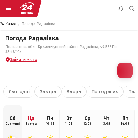
24 Канал
Погода Радалівка
Погода Радалівка
Полтавська обл., Кременчуцький район, Радалівка, 49.56°Пн,
33.48°Сх
Змінити місто
Сьогодні
Завтра
Вчора
По годинах
Тиж
Сб
Нд
Пн
Вт
Ср
Чт
Пт
Сьогодні
Завтра
10.08
11.08
12.08
13.08
14.08