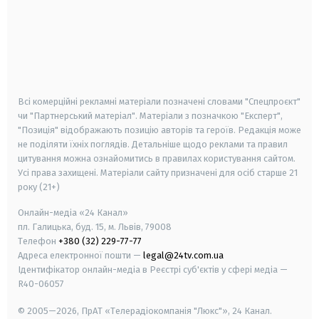
android
apple
smart tv
samsung smart tv
Всі комерційні рекламні матеріали позначені словами "Спецпроєкт"
чи "Партнерський матеріал". Матеріали з позначкою "Експерт",
"Позиція" відображають позицію авторів та героїв. Редакція може
не поділяти їхніх поглядів. Детальніше щодо реклами та правил
цитування можна ознайомитись в правилах користування сайтом.
Усі права захищені.
Матеріали сайту призначені для осіб старше
21
року (21+)
Онлайн-медіа «24 Канал»
пл. Галицька, буд. 15, м. Львів, 79008
Телефон
+380 (32) 229-77-77
Адреса електронної пошти —
legal@24tv.com.ua
Ідентифікатор онлайн-медіа в Реєстрі суб'єктів у сфері медіа —
R40-06057
© 2005—2026,
ПрАТ «Телерадіокомпанія "Люкс"», 24 Канал.