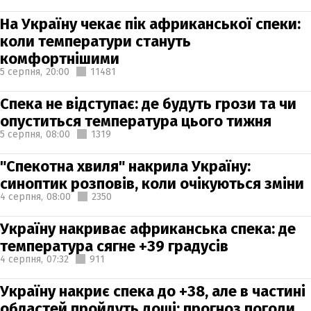
На Україну чекає пік африканської спеки:
коли температури стануть
комфортнішими
5 серпня,
20:00
11481
Спека не відступає: де будуть грози та чи
опуститься температура цього тижня
5 серпня,
08:00
1319
"Спекотна хвиля" накрила Україну:
синоптик розповів, коли очікуються зміни
4 серпня,
08:00
2350
Україну накриває африканська спека: де
температура сягне +39 градусів
4 серпня,
07:32
911
Україну накриє спека до +38, але в частині
областей пройдуть дощі: прогноз погоди