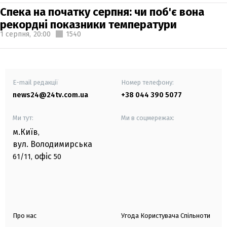
Спека на початку серпня: чи поб'є вона
рекордні показники температури
1 серпня,
20:00
1540
E-mail редакції
Номер телефону:
news24@24tv.com.ua
+38 044 390 5077
Ми тут:
Ми в соцмережах:
м.Київ
,
вул. Володимирська
офіс
61/11,
50
Про нас
Угода Користувача Спільноти