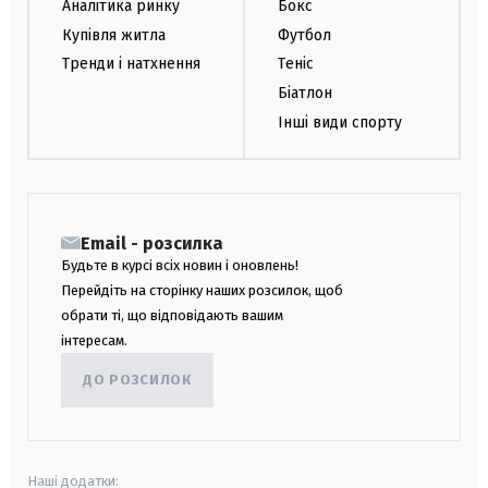
Аналітика ринку
Бокс
Купівля житла
Футбол
Тренди і натхнення
Теніс
Біатлон
Інші види спорту
Email - розсилка
Будьте в курсі всіх новин і оновлень!
Перейдіть на сторінку наших розсилок, щоб
обрати ті, що відповідають вашим
інтересам.
ДО РОЗСИЛОК
Наші додатки: