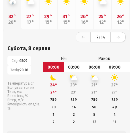
32°
27°
29°
31°
26°
25°
26°
20°
17°
15°
15°
16°
12°
12°
7
/14
Субота, 8 серпня
Ніч
Ранок
Схід:
05:27
00:00
03:00
06:00
09:00
1
Захід:
20:16
Температура С°
24°
23°
21°
27°
Відчувається як
Тиск, мм
24°
23°
21°
27°
Вологість, %
759
759
759
759
Вітер, м/с
Ймовірність опадів,
50
54
58
49
%
1
2
5
4
2
2
13
11