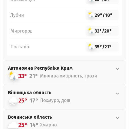
Лубни
29°
/
18°
Миргород
32°
/
20°
Полтава
35°
/
21°
Автономна Республіка Крим
33°
21°
Мінлива хмарність, грози
Вінницька
область
25°
17°
Похмуро, дощ
Волинська
область
25°
14°
Хмарно