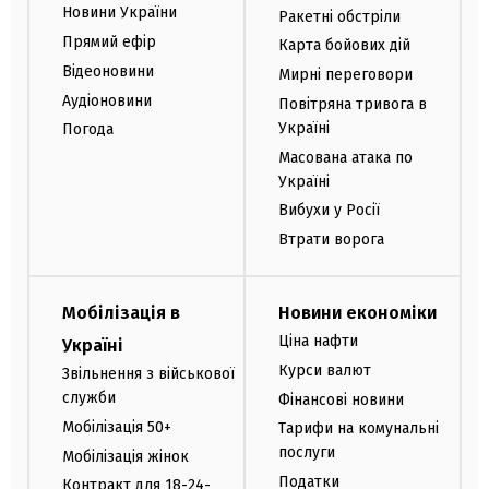
Новини України
Ракетні обстріли
Прямий ефір
Карта бойових дій
Відеоновини
Мирні переговори
Аудіоновини
Повітряна тривога в
Україні
Погода
Масована атака по
Україні
Вибухи у Росії
Втрати ворога
Мобілізація в
Новини економіки
Ціна нафти
Україні
Курси валют
Звільнення з військової
служби
Фінансові новини
Мобілізація 50+
Тарифи на комунальні
послуги
Мобілізація жінок
Податки
Контракт для 18-24-