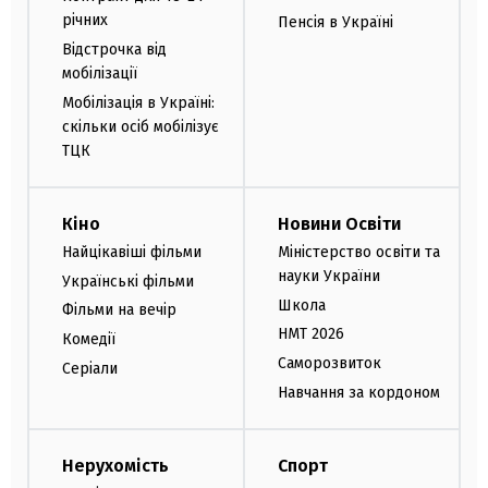
річних
Пенсія в Україні
Відстрочка від
мобілізації
Мобілізація в Україні:
скільки осіб мобілізує
ТЦК
Кіно
Новини Освіти
Найцікавіші фільми
Міністерство освіти та
науки України
Українські фільми
Школа
Фільми на вечір
НМТ 2026
Комедії
Саморозвиток
Серіали
Навчання за кордоном
Нерухомість
Спорт