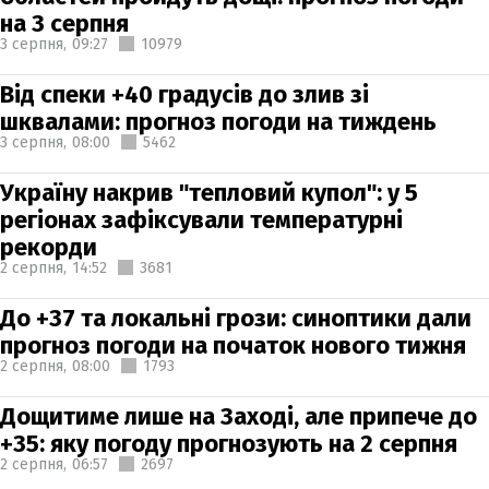
на 3 серпня
3 серпня,
09:27
10979
Від спеки +40 градусів до злив зі
шквалами: прогноз погоди на тиждень
3 серпня,
08:00
5462
Україну накрив "тепловий купол": у 5
регіонах зафіксували температурні
рекорди
2 серпня,
14:52
3681
До +37 та локальні грози: синоптики дали
прогноз погоди на початок нового тижня
2 серпня,
08:00
1793
Дощитиме лише на Заході, але припече до
+35: яку погоду прогнозують на 2 серпня
2 серпня,
06:57
2697