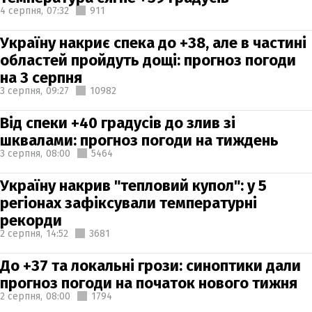
4 серпня,
07:32
911
Україну накриє спека до +38, але в частині
областей пройдуть дощі: прогноз погоди
на 3 серпня
3 серпня,
09:27
10982
Від спеки +40 градусів до злив зі
шквалами: прогноз погоди на тиждень
3 серпня,
08:00
5464
Україну накрив "тепловий купол": у 5
регіонах зафіксували температурні
рекорди
2 серпня,
14:52
3681
До +37 та локальні грози: синоптики дали
прогноз погоди на початок нового тижня
2 серпня,
08:00
1794