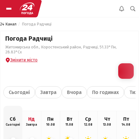
24 Канал
Погода Радчиці
Погода Радчиці
Житомирська обл., Коростенський район, Радчиці, 51.33°Пн,
28.83°Сх
Змінити місто
Сьогодні
Завтра
Вчора
По годинах
Тиж
Сб
Нд
Пн
Вт
Ср
Чт
Пт
Сьогодні
Завтра
10.08
11.08
12.08
13.08
14.08