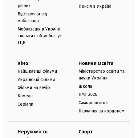
річних
Пенсія в Україні
Відстрочка від
мобілізації
Мобілізація в Україні:
скільки осіб мобілізує
ТЦК
Кіно
Новини Освіти
Найцікавіші фільми
Міністерство освіти та
науки України
Українські фільми
Школа
Фільми на вечір
НМТ 2026
Комедії
Саморозвиток
Серіали
Навчання за кордоном
Нерухомість
Спорт