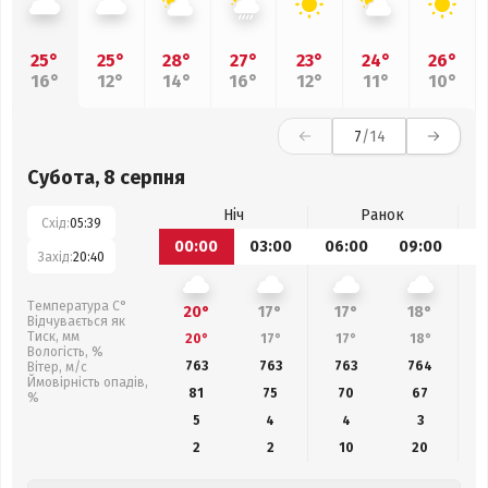
25°
25°
28°
27°
23°
24°
26°
16°
12°
14°
16°
12°
11°
10°
7
/14
Субота, 8 серпня
Ніч
Ранок
Схід:
05:39
00:00
03:00
06:00
09:00
1
Захід:
20:40
Температура С°
20°
17°
17°
18°
Відчувається як
Тиск, мм
20°
17°
17°
18°
Вологість, %
763
763
763
764
Вітер, м/с
Ймовірність опадів,
81
75
70
67
%
5
4
4
3
2
2
10
20