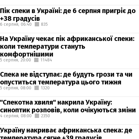
Пік спеки в Україні: де 6 серпня пригріє до
+38 градусів
6 серпня,
06:40
835
На Україну чекає пік африканської спеки:
коли температури стануть
комфортнішими
5 серпня,
20:00
11484
Спека не відступає: де будуть грози та чи
опуститься температура цього тижня
5 серпня,
08:00
1320
"Спекотна хвиля" накрила Україну:
синоптик розповів, коли очікуються зміни
4 серпня,
08:00
2350
Україну накриває африканська спека: де
температура сягне +39 градусів