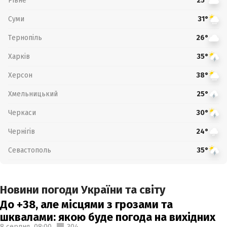
Рівне
25°
Суми
31°
Тернопіль
26°
Харків
35°
Херсон
38°
Хмельницький
25°
Черкаси
30°
Чернігів
24°
Севастополь
35°
Новини погоди України та світу
До +38, але місцями з грозами та
шквалами: якою буде погода на вихідних
8 серпня,
08:00
304