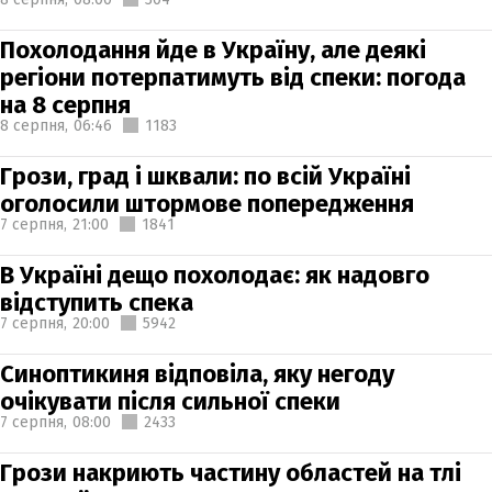
Похолодання йде в Україну, але деякі
регіони потерпатимуть від спеки: погода
на 8 серпня
8 серпня,
06:46
1183
Грози, град і шквали: по всій Україні
оголосили штормове попередження
7 серпня,
21:00
1841
В Україні дещо похолодає: як надовго
відступить спека
7 серпня,
20:00
5942
Синоптикиня відповіла, яку негоду
очікувати після сильної спеки
7 серпня,
08:00
2433
Грози накриють частину областей на тлі