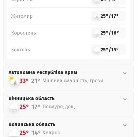
Житомир
25°
/
17°
Коростень
25°
/
16°
Звягель
25°
/
15°
Автономна Республіка Крим
33°
21°
Мінлива хмарність, грози
Вінницька
область
25°
17°
Похмуро, дощ
Волинська
область
25°
14°
Хмарно