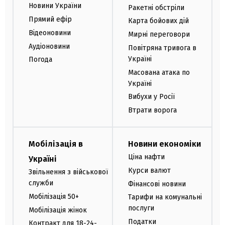
Новини України
Ракетні обстріли
Прямий ефір
Карта бойових дій
Відеоновини
Мирні переговори
Аудіоновини
Повітряна тривога в
Україні
Погода
Масована атака по
Україні
Вибухи у Росії
Втрати ворога
Мобілізація в
Новини економіки
Ціна нафти
Україні
Курси валют
Звільнення з військової
служби
Фінансові новини
Мобілізація 50+
Тарифи на комунальні
послуги
Мобілізація жінок
Податки
Контракт для 18-24-