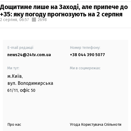
Дощитиме лише на Заході, але припече до
+35: яку погоду прогнозують на 2 серпня
2 серпня,
06:57
2698
E-mail редакції
Номер телефону:
news24@24tv.com.ua
+38 044 390 5077
Ми тут:
Ми в соцмережах:
м.Київ
,
вул. Володимирська
офіс
61/11,
50
Про нас
Угода Користувача Спільноти