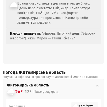
Вранці хмарно, ледь відчутний вітер до 5 м/с.
Вдень небо очистеться від хмар. Температура
повітря від +16°C до +25°C, комфортна
температура для прогулянок. Надвечір небо
затягнеться хмарами.
Народні прикмети:
"Мирона. Вітряний день ("Мирон-
вітрогон"). Який Мирон — такий і січень."
Погода Житомирська
область
Актуальна інформація про погоду та атмосферні умови на сьогодні
Житомирська
область
24°
17°
Похмуро, дощ
Бердичів
24°
/
17°