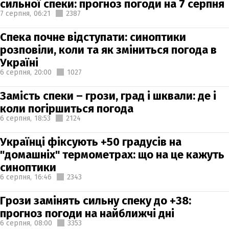
сильної спеки: прогноз погоди на 7 серпня
7 серпня,
06:21
2387
Спека почне відступати: синоптики
розповіли, коли та як зміниться погода в
Україні
6 серпня,
20:00
1027
Замість спеки – грози, град і шквали: де і
коли погіршиться погода
6 серпня,
18:53
2124
Українці фіксують +50 градусів на
"домашніх" термометрах: що на це кажуть
синоптики
6 серпня,
16:46
2343
Грози замінять сильну спеку до +38:
прогноз погоди на найближчі дні
6 серпня,
08:00
3353