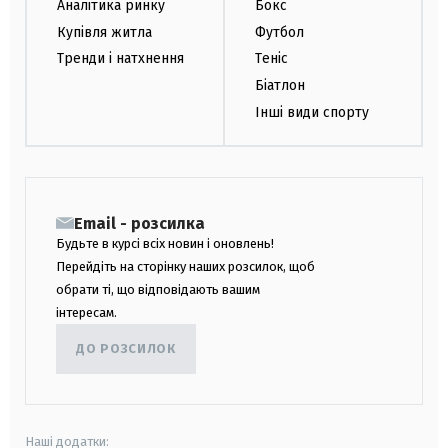
Аналітика ринку
Бокс
Купівля житла
Футбол
Тренди і натхнення
Теніс
Біатлон
Інші види спорту
Email - розсилка
Будьте в курсі всіх новин і оновлень!
Перейдіть на сторінку наших розсилок, щоб
обрати ті, що відповідають вашим
інтересам.
ДО РОЗСИЛОК
Наші додатки: