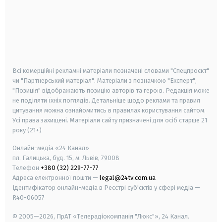
android
apple
smart tv
samsung smart tv
Всі комерційні рекламні матеріали позначені словами "Спецпроєкт"
чи "Партнерський матеріал". Матеріали з позначкою "Експерт",
"Позиція" відображають позицію авторів та героїв. Редакція може
не поділяти їхніх поглядів. Детальніше щодо реклами та правил
цитування можна ознайомитись в правилах користування сайтом.
Усі права захищені.
Матеріали сайту призначені для осіб старше
21
року (21+)
Онлайн-медіа «24 Канал»
пл. Галицька, буд. 15, м. Львів, 79008
Телефон
+380 (32) 229-77-77
Адреса електронної пошти —
legal@24tv.com.ua
Ідентифікатор онлайн-медіа в Реєстрі суб'єктів у сфері медіа —
R40-06057
© 2005—2026,
ПрАТ «Телерадіокомпанія "Люкс"», 24 Канал.