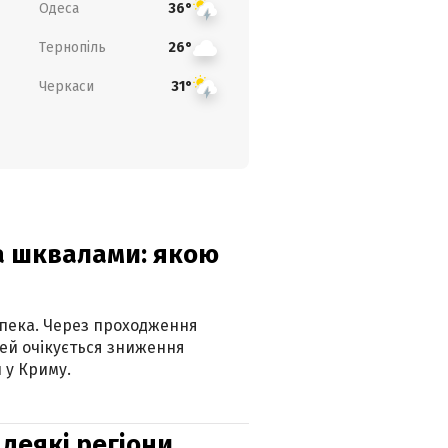
Одеса
36°
Тернопіль
26°
Черкаси
31°
та шквалами: якою
спека. Через проходження
ей очікується зниження
 у Криму.
 деякі регіони