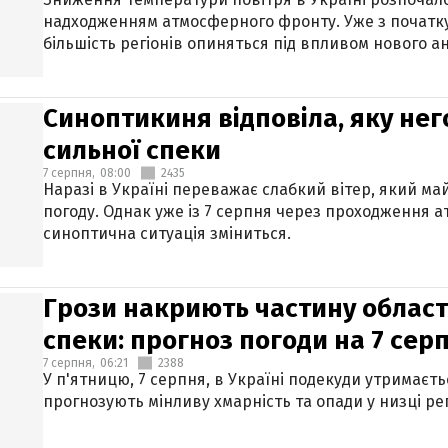
надходженням атмосферного фронту. Уже з початку
більшість регіонів опиняться під впливом нового а
Синоптикиня відповіла, яку нег
сильної спеки
7 серпня,
08:00
2435
Наразі в Україні переважає слабкий вітер, який м
погоду. Однак уже із 7 серпня через проходження 
синоптична ситуація зміниться.
Грози накриють частину областе
спеки: прогноз погоди на 7 сер
7 серпня,
06:21
2388
У п'ятницю, 7 серпня, в Україні подекуди утримаєт
прогнозують мінливу хмарність та опади у низці рег