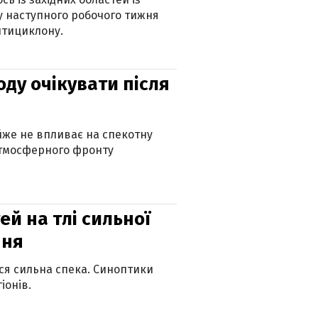
 наступного робочого тижня
нтициклону.
оду очікувати після
айже не впливає на спекотну
атмосферного фронту
й на тлі сильної
пня
ься сильна спека. Синоптики
іонів.