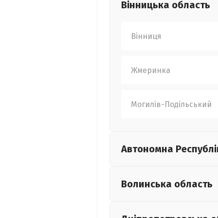
Вінницька
область
Вінниця
Жмеринка
Могилів-Подільський
Автономна Республі
Волинська
область