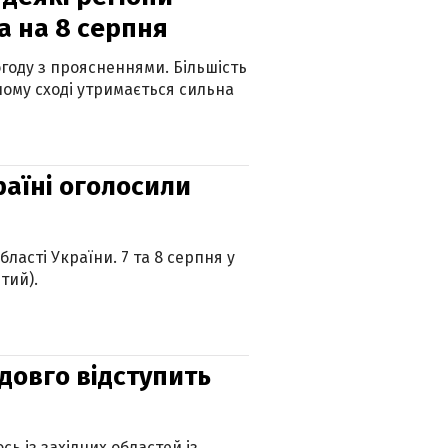
а на 8 серпня
огоду з проясненнями. Більшість
ному сході утримається сильна
країні оголосили
ласті України. 7 та 8 серпня у
тий).
адовго відступить
ь із західних областей із