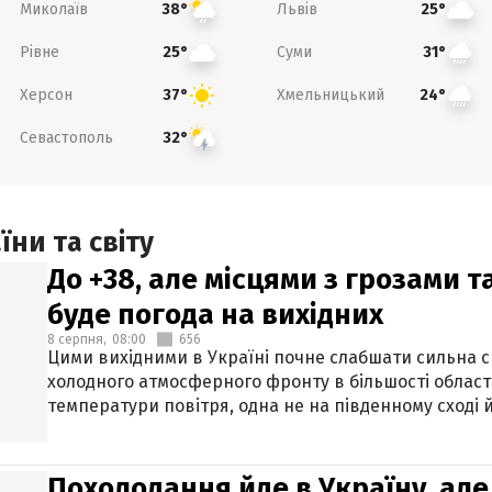
Миколаїв
Львів
38°
25°
Рівне
Суми
25°
31°
Херсон
Хмельницький
37°
24°
Севастополь
32°
ни та світу
До +38, але місцями з грозами 
буде погода на вихідних
8 серпня,
08:00
656
Цими вихідними в Україні почне слабшати сильна 
холодного атмосферного фронту в більшості област
температури повітря, одна не на південному сході й
Похолодання йде в Україну, але