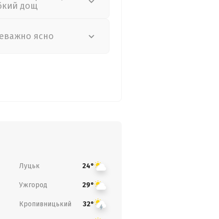
бкий дощ
еважно ясно
Луцьк
24°
Ужгород
29°
Кропивницький
32°