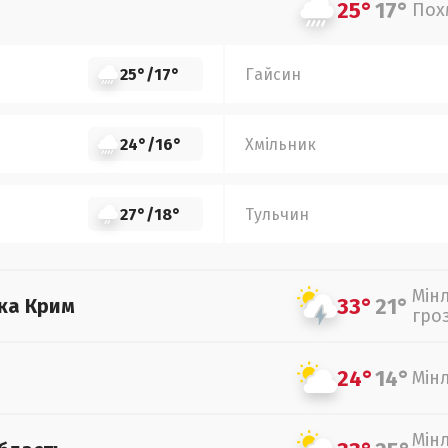
25°
17°
Пох
25°
/
17°
Гайсин
24°
/
16°
Хмільник
27°
/
18°
Тульчин
Мін
33°
21°
ка Крим
гро
24°
14°
Мін
Мін