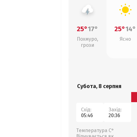
25°
17°
25°
14°
Похмуро,
Ясно
грози
Субота, 8 серпня
Схід:
Захід:
05:46
20:36
Температура С°
Відчувається як