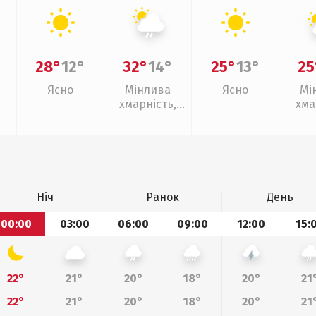
28°
12°
32°
14°
25°
13°
25
Ясно
Мінлива
Ясно
Мі
хмарність,
хма
слабкий дощ
Ніч
Ранок
День
00:00
03:00
06:00
09:00
12:00
15:
22°
21°
20°
18°
20°
21
22°
21°
20°
18°
20°
21