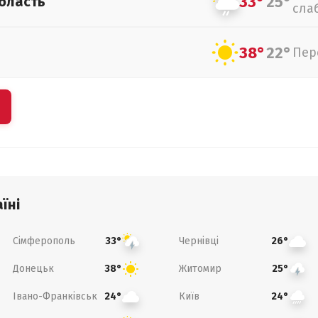
33°
25°
бласть
сла
38°
22°
Пер
їні
Сімферополь
Чернівці
33°
26°
Донецьк
Житомир
38°
25°
Івано-Франківськ
Київ
24°
24°