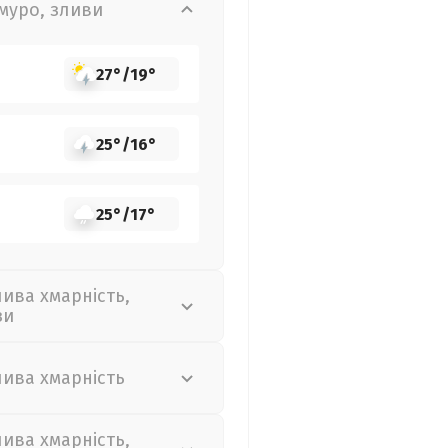
муро, зливи
27°
/
19°
25°
/
16°
25°
/
17°
лива хмарність,
зи
лива хмарність
лива хмарність,