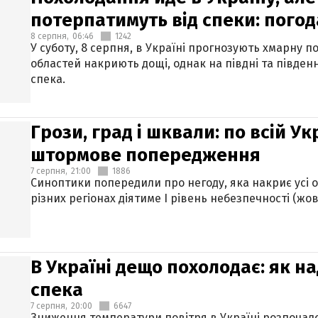
потерпатимуть від спеки: погод
8 серпня,
06:46
1242
У суботу, 8 серпня, в Україні прогнозують хмарну п
областей накриють дощі, однак на півдні та півден
спека.
Грози, град і шквали: по всій У
штормове попередження
7 серпня,
21:00
1886
Синоптики попередили про негоду, яка накриє усі об
різних регіонах діятиме І рівень небезпечності (жов
В Україні дещо похолодає: як н
спека
7 серпня,
20:00
6647
Зниження температури повітря в Україні розпочалос