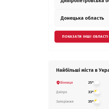
Дніпропетровська
о
Донецька
область
ПОКАЗАТИ ІНШІ ОБЛАСТІ
Найбільші міста в Укра
Вінниця
25°
Дніпро
33°
Запоріжжя
35°