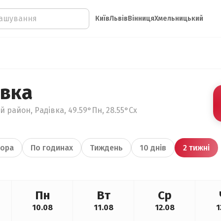
Київ
Львів
Вінниця
Хмельницький
івка
 район, Радівка, 49.59°Пн, 28.55°Сх
ора
По годинах
Тиждень
10 днів
2 тижні
Пн
Вт
Ср
10.08
11.08
12.08
1