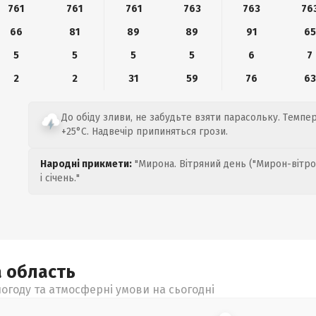
761
761
761
763
763
76
66
81
89
89
91
65
5
5
5
5
6
7
2
2
31
59
76
63
До обіду зливи, не забудьте взяти парасольку. Темпер
+25°C. Надвечір припиняться грози.
Народні прикмети:
"Мирона. Вітряний день ("Мирон-вітро
і січень."
а
область
огоду та атмосферні умови на сьогодні