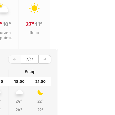
°
10°
27°
11°
нлива
Ясно
рність
7
/14
Вечір
00
18:00
21:00
°
24°
22°
°
24°
22°