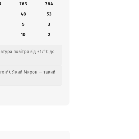
3
763
764
48
53
5
3
10
2
атура повітря від +17°C до
гон"). Який Мирон — такий