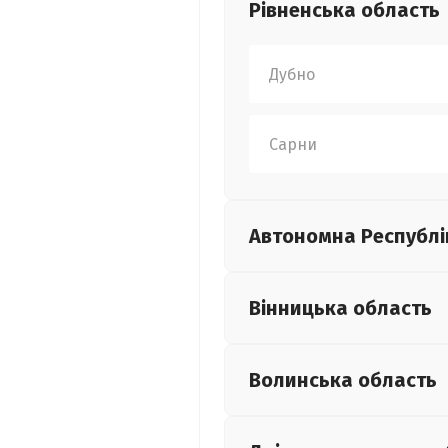
Рівненська
область
Дубно
Сарни
Автономна Республі
Вінницька
область
Волинська
область