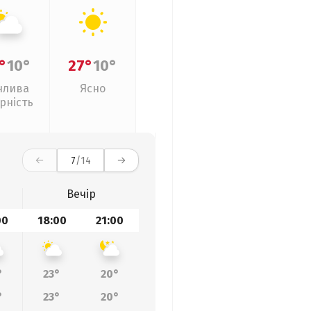
°
10°
27°
10°
нлива
Ясно
рність
7
/14
Вечір
00
18:00
21:00
°
23°
20°
°
23°
20°