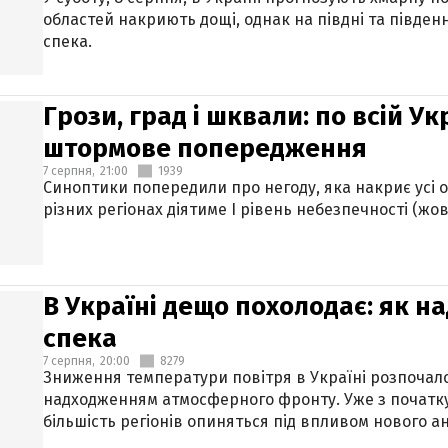
областей накриють дощі, однак на півдні та півден
спека.
Грози, град і шквали: по всій У
штормове попередження
7 серпня,
21:00
1939
Синоптики попередили про негоду, яка накриє усі об
різних регіонах діятиме І рівень небезпечності (жов
В Україні дещо похолодає: як н
спека
7 серпня,
20:00
8279
Зниження температури повітря в Україні розпочалос
надходженням атмосферного фронту. Уже з початку
більшість регіонів опиняться під впливом нового а