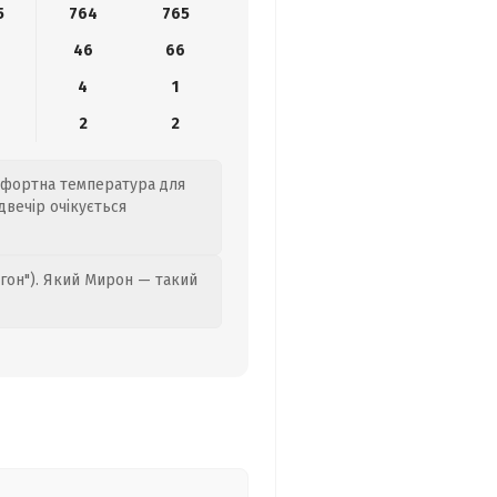
5
764
765
46
66
4
1
2
2
омфортна температура для
двечір очікується
гон"). Який Мирон — такий