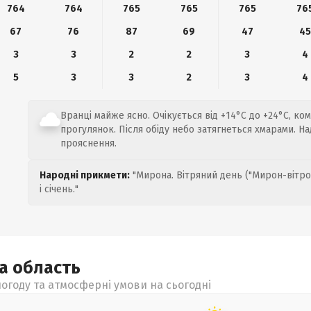
764
764
765
765
765
76
67
76
87
69
47
45
3
3
2
2
3
4
5
3
3
2
3
4
Вранці майже ясно. Очікується від +14°C до +24°C, к
прогулянок. Після обіду небо затягнеться хмарами. На
прояснення.
Народні прикмети:
"Мирона. Вітряний день ("Мирон-вітро
і січень."
ка
область
огоду та атмосферні умови на сьогодні