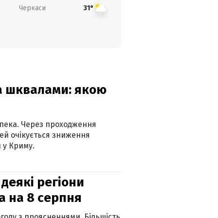
Черкаси
31°
та шквалами: якою
спека. Через проходження
ей очікується зниження
 у Криму.
 деякі регіони
а на 8 серпня
огоду з проясненнями. Більшість