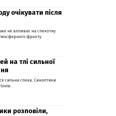
оду очікувати після
айже не впливає на спекотну
атмосферного фронту
й на тлі сильної
пня
ься сильна спека. Синоптики
іонів.
ики розповіли,