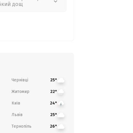
бкий дощ
Чернівці
25°
Житомир
22°
Київ
24°
Львів
25°
Тернопіль
26°