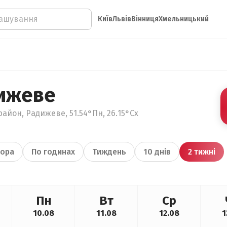
Київ
Львів
Вінниця
Хмельницький
ижеве
район, Радижеве, 51.54°Пн, 26.15°Сх
ора
По годинах
Тиждень
10 днів
2 тижні
Пн
Вт
Ср
10.08
11.08
12.08
1