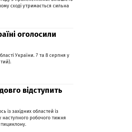
ному сході утримається сильна
країні оголосили
ласті України. 7 та 8 серпня у
тий).
адовго відступить
ь із західних областей із
 наступного робочого тижня
нтициклону.