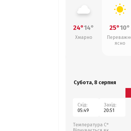
24°
14°
25°
10°
Хмарно
Переважн
ясно
Субота, 8 серпня
Схід:
Захід:
05:49
20:51
Температура С°
Відчувається як