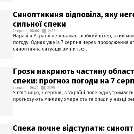
Синоптикиня відповіла, яку нег
сильної спеки
7 серпня,
08:00
2438
Наразі в Україні переважає слабкий вітер, який м
погоду. Однак уже із 7 серпня через проходження 
синоптична ситуація зміниться.
Грози накриють частину областе
спеки: прогноз погоди на 7 сер
7 серпня,
06:21
2390
У п'ятницю, 7 серпня, в Україні подекуди утримаєт
прогнозують мінливу хмарність та опади у низці рег
Спека почне відступати: синопт