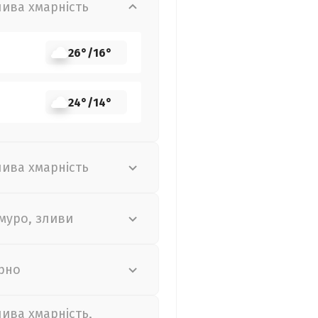
лива хмарність
26°
/
16°
24°
/
14°
лива хмарність
муро, зливи
рно
лива хмарність,