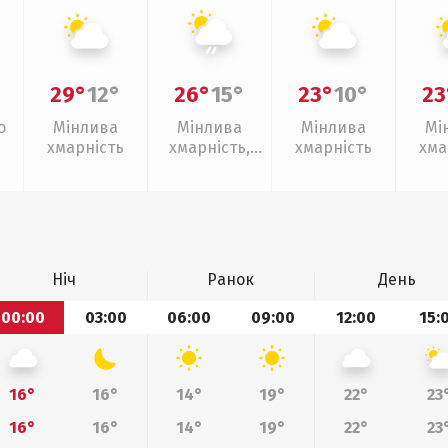
29°
12°
26°
15°
23°
10°
23
о
Мінлива
Мінлива
Мінлива
Мі
хмарність
хмарність,
хмарність
хма
слабкий дощ
Ніч
Ранок
День
00:00
03:00
06:00
09:00
12:00
15:
16°
16°
14°
19°
22°
23
16°
16°
14°
19°
22°
23