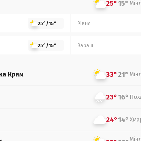
25°
15°
Мін
25°
/
15°
Рівне
25°
/
15°
Вараш
33°
21°
ка Крим
Мін
23°
16°
Пох
24°
14°
Хма
Мін