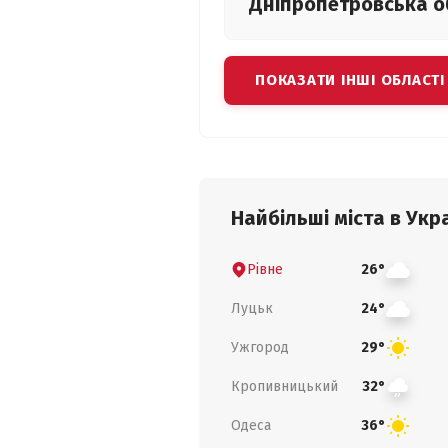
Дніпропетровська
о
ПОКАЗАТИ ІНШІ ОБЛАСТІ
Найбільші міста в Укра
Рівне
26°
Луцьк
24°
Ужгород
29°
Кропивницький
32°
Одеса
36°