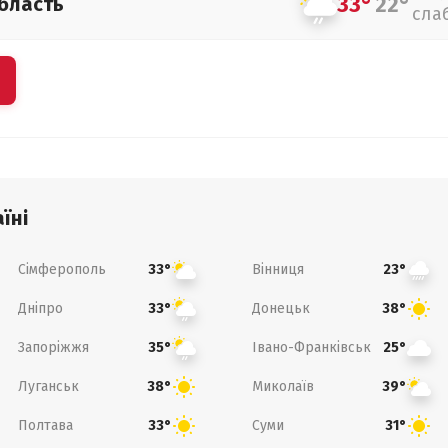
33°
22°
бласть
сла
їні
Сімферополь
Вінниця
33°
23°
Дніпро
Донецьк
33°
38°
Запоріжжя
Івано-Франківськ
35°
25°
Луганськ
Миколаїв
38°
39°
Полтава
Суми
33°
31°