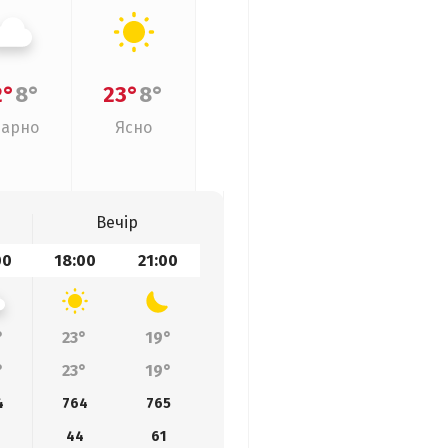
2°
8°
23°
8°
арно
Ясно
Вечір
00
18:00
21:00
°
23°
19°
°
23°
19°
4
764
765
4
44
61