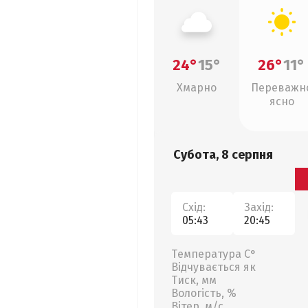
24°
15°
26°
11°
Хмарно
Переважн
ясно
Субота, 8 серпня
Схід:
Захід:
05:43
20:45
Температура С°
Відчувається як
Тиск, мм
Вологість, %
Вітер, м/с