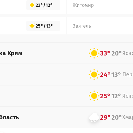
23°
/
12°
Житомир
25°
/
13°
Звягель
33°
20°
ка Крим
Ясн
24°
13°
Пер
25°
12°
Ясн
29°
20°
бласть
Хма