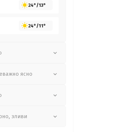
24°
/
13°
24°
/
11°
о
еважно ясно
о
рно, зливи