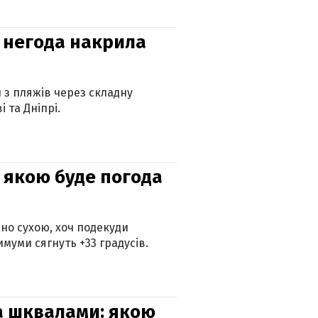
: негода накрила
и з пляжів через складну
 та Дніпрі.
и: якою буде погода
но сухою, хоч подекуди
муми сягнуть +33 градусів.
та шквалами: якою