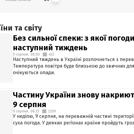
ни та світу
Без сильної спеки: з якої пого
наступний тиждень
9 серпня,
08:00
453
Наступний тиждень в Україні розпочнеться з перев
Температура повітря буде близькою до звичних для
очікуються опади.
Частину України знову накриют
9 серпня
9 серпня,
06:33
2209
У неділю, 9 серпня, на переважній частині територі
суха погода. У деяких регіонах країни пройдуть гро