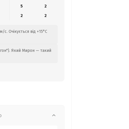
5
2
2
2
м/с. Очікується від +15°C
гон"). Який Мирон — такий
о