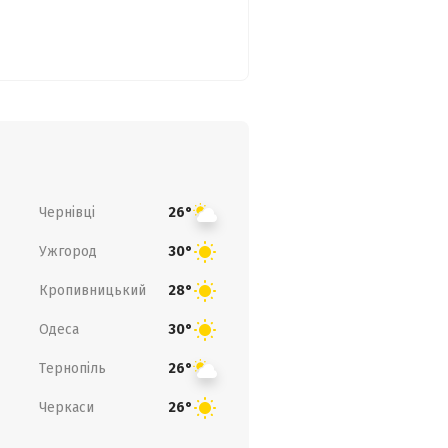
Чернівці
26°
Ужгород
30°
Кропивницький
28°
Одеса
30°
Тернопіль
26°
Черкаси
26°