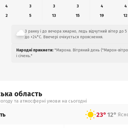
4
3
3
3
4
4
2
5
13
15
19
12
З ранку і до вечора хмарно, ледь відчутний вітер до 5 
до +24°C. Ввечері очікується прояснення.
Народні прикмети:
"Мирона. Вітряний день ("Мирон-вітро
і січень."
ська
область
огоду та атмосферні умови на сьогодні
23°
12°
ть
Ясн