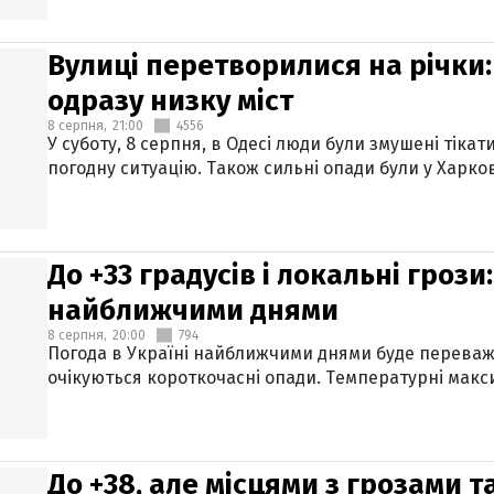
Вулиці перетворилися на річки
одразу низку міст
8 серпня,
21:00
4556
У суботу, 8 серпня, в Одесі люди були змушені тікат
погодну ситуацію. Також сильні опади були у Харкові
До +33 градусів і локальні гроз
найближчими днями
8 серпня,
20:00
794
Погода в Україні найближчими днями буде переваж
очікуються короткочасні опади. Температурні макси
До +38, але місцями з грозами 