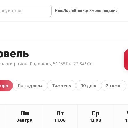
Київ
Львів
Вінниця
Хмельницький
овель
ький район, Радовель, 51.15°Пн, 27.84°Сх
ора
По годинах
Тиждень
10 днів
2 тижні
Пн
Вт
Ср
Завтра
11.08
12.08
1