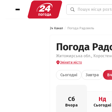
24 Канал
Погода Радовель
Погода Рад
Житомирська обл., Коростенс
Змінити місто
Сьогодні
Завтра
Вч
Сб
Нд
Вчора
Сьогодні