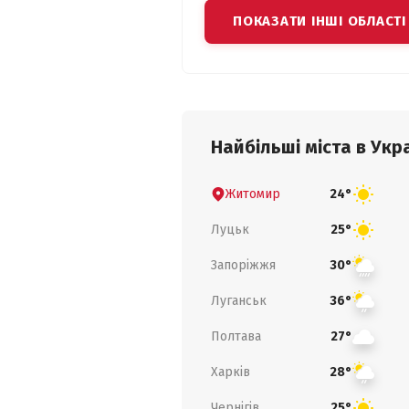
ПОКАЗАТИ ІНШІ ОБЛАСТІ
Найбільші міста в Укра
Житомир
24°
Луцьк
25°
Запоріжжя
30°
Луганськ
36°
Полтава
27°
Харків
28°
Чернігів
25°