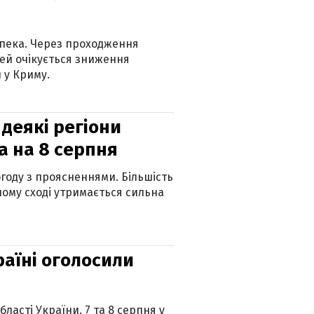
спека. Через проходження
ей очікується зниження
 у Криму.
 деякі регіони
а на 8 серпня
огоду з проясненнями. Більшість
ному сході утримається сильна
країні оголосили
ласті України. 7 та 8 серпня у