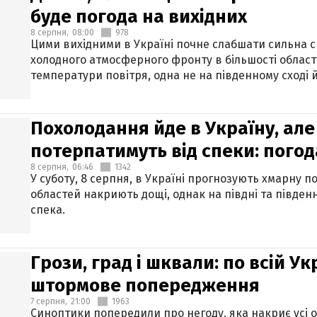
буде погода на вихідних
8 серпня,
08:00
978
Цими вихідними в Україні почне слабшати сильна 
холодного атмосферного фронту в більшості област
температури повітря, одна не на південному сході й
Похолодання йде в Україну, але
потерпатимуть від спеки: погод
8 серпня,
06:46
1342
У суботу, 8 серпня, в Україні прогнозують хмарну п
областей накриють дощі, однак на півдні та півден
спека.
Грози, град і шквали: по всій У
штормове попередження
7 серпня,
21:00
1963
Синоптики попередили про негоду, яка накриє усі об