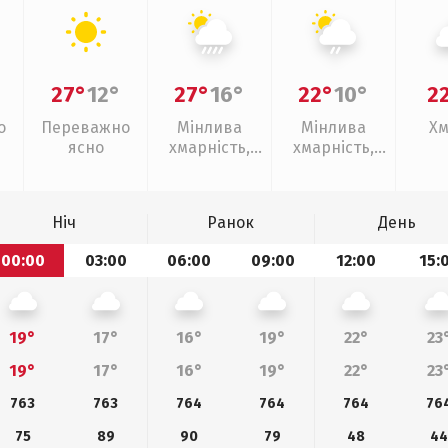
27°
12°
27°
16°
22°
10°
2
о
Переважно
Мінлива
Мінлива
Хм
ясно
хмарність,
хмарність,
зливи
слабкий дощ
Ніч
Ранок
День
00:00
03:00
06:00
09:00
12:00
15:
19°
17°
16°
19°
22°
23
19°
17°
16°
19°
22°
23
763
763
764
764
764
76
75
89
90
79
48
4