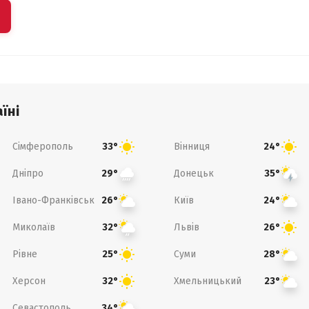
їні
Сімферополь
Вінниця
33°
24°
Дніпро
Донецьк
29°
35°
Івано-Франківськ
Київ
26°
24°
Миколаїв
Львів
32°
26°
Рівне
Суми
25°
28°
Херсон
Хмельницький
32°
23°
Севастополь
34°