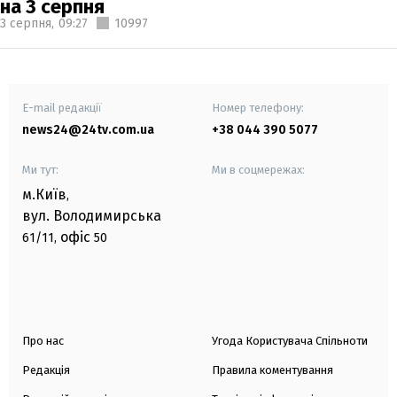
на 3 серпня
3 серпня,
09:27
10997
E-mail редакції
Номер телефону:
news24@24tv.com.ua
+38 044 390 5077
Ми тут:
Ми в соцмережах:
м.Київ
,
вул. Володимирська
офіс
61/11,
50
Про нас
Угода Користувача Спільноти
Редакція
Правила коментування