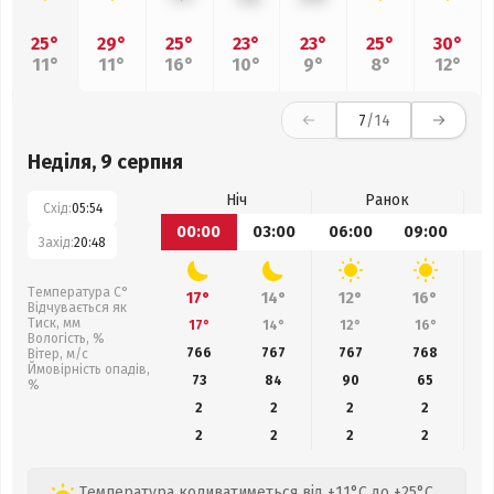
25°
29°
25°
23°
23°
25°
30°
11°
11°
16°
10°
9°
8°
12°
7
/14
Неділя, 9 серпня
Ніч
Ранок
Схід:
05:54
00:00
03:00
06:00
09:00
1
Захід:
20:48
Температура С°
17°
14°
12°
16°
Відчувається як
Тиск, мм
17°
14°
12°
16°
Вологість, %
766
767
767
768
Вітер, м/с
Ймовірність опадів,
73
84
90
65
%
2
2
2
2
2
2
2
2
Температура коливатиметься від +11°C до +25°C,