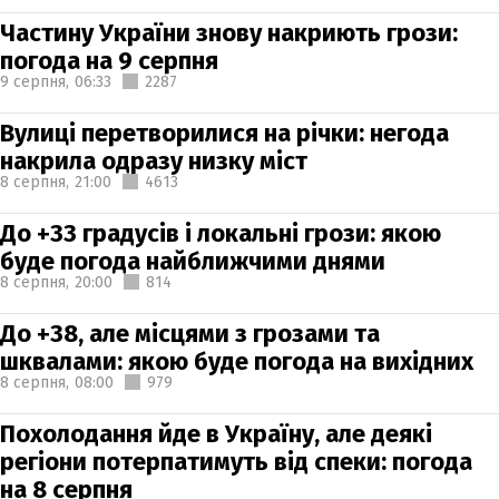
Частину України знову накриють грози:
погода на 9 серпня
9 серпня,
06:33
2287
Вулиці перетворилися на річки: негода
накрила одразу низку міст
8 серпня,
21:00
4613
До +33 градусів і локальні грози: якою
буде погода найближчими днями
8 серпня,
20:00
814
До +38, але місцями з грозами та
шквалами: якою буде погода на вихідних
8 серпня,
08:00
979
Похолодання йде в Україну, але деякі
регіони потерпатимуть від спеки: погода
на 8 серпня