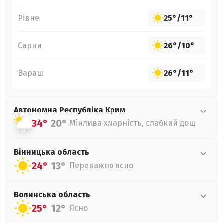
Рівне
25°
/
11°
Сарни
26°
/
10°
Вараш
26°
/
11°
Автономна Республіка Крим
34°
20°
Мінлива хмарність, слабкий дощ
Вінницька
область
24°
13°
Переважно ясно
Волинська
область
25°
12°
Ясно