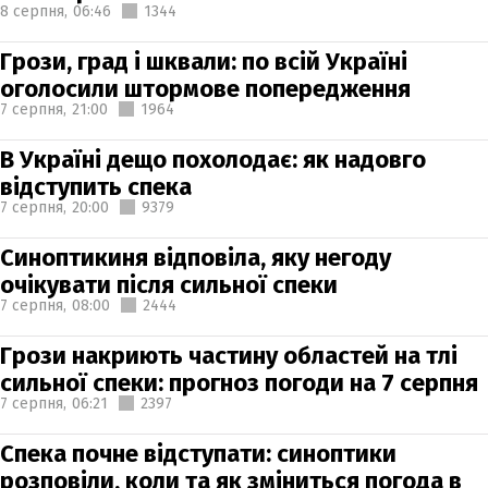
8 серпня,
06:46
1344
Грози, град і шквали: по всій Україні
оголосили штормове попередження
7 серпня,
21:00
1964
В Україні дещо похолодає: як надовго
відступить спека
7 серпня,
20:00
9379
Синоптикиня відповіла, яку негоду
очікувати після сильної спеки
7 серпня,
08:00
2444
Грози накриють частину областей на тлі
сильної спеки: прогноз погоди на 7 серпня
7 серпня,
06:21
2397
Спека почне відступати: синоптики
розповіли, коли та як зміниться погода в