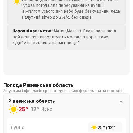
чудова погода для перебування на вулиці.
Протягом усього дня небо буде безхмарним, ледь
відчутний вітер до 2 м/с, без опадів.
Народні прикмети:
"Матія (Матвія). Вважалося, що в
цей день змії висмоктують молоко з корів, тому
худобу не виганяли на пасовище."
Погода Рівненська
область
Актуальна інформація про погоду та атмосферні умови на сьогодні
Рівненська
область
25°
12°
Ясно
Дубно
25°
/
12°