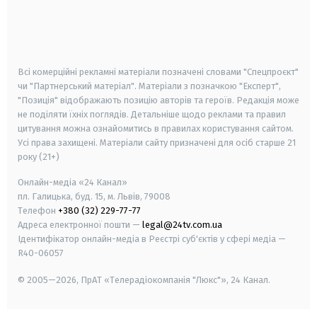
android
apple
smart tv
samsung smart tv
Всі комерційні рекламні матеріали позначені словами "Спецпроєкт"
чи "Партнерський матеріал". Матеріали з позначкою "Експерт",
"Позиція" відображають позицію авторів та героїв. Редакція може
не поділяти їхніх поглядів. Детальніше щодо реклами та правил
цитування можна ознайомитись в правилах користування сайтом.
Усі права захищені.
Матеріали сайту призначені для осіб старше
21
року (21+)
Онлайн-медіа «24 Канал»
пл. Галицька, буд. 15, м. Львів, 79008
Телефон
+380 (32) 229-77-77
Адреса електронної пошти —
legal@24tv.com.ua
Ідентифікатор онлайн-медіа в Реєстрі суб'єктів у сфері медіа —
R40-06057
© 2005—2026,
ПрАТ «Телерадіокомпанія "Люкс"», 24 Канал.