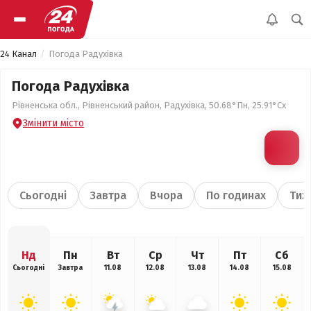
24 Канал
Погода Радухівка
Погода Радухівка
Рівненська обл., Рівненський район, Радухівка, 50.68°Пн, 25.91°Сх
Змінити місто
Сьогодні
Завтра
Вчора
По годинах
Тиж
Нд
Пн
Вт
Ср
Чт
Пт
Сб
Сьогодні
Завтра
11.08
12.08
13.08
14.08
15.08