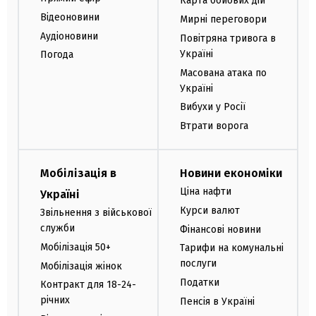
Карта бойових дій
Відеоновини
Мирні переговори
Аудіоновини
Повітряна тривога в
Україні
Погода
Масована атака по
Україні
Вибухи у Росії
Втрати ворога
Мобілізація в
Новини економіки
Ціна нафти
Україні
Курси валют
Звільнення з військової
служби
Фінансові новини
Мобілізація 50+
Тарифи на комунальні
послуги
Мобілізація жінок
Податки
Контракт для 18-24-
річних
Пенсія в Україні