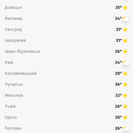
Донецьк
35°
Житомир
24°
Ужгород
31°
Запоріжжя
31°
Івано-Франківськ
26°
Київ
24°
Кропивницький
28°
Луганськ
36°
Миколаїв
32°
Львів
26°
Одеса
30°
Полтава
26°