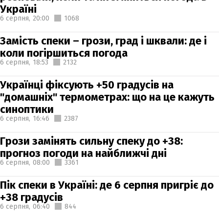
Україні
6 серпня,
20:00
1068
Замість спеки – грози, град і шквали: де і
коли погіршиться погода
6 серпня,
18:53
2132
Українці фіксують +50 градусів на
"домашніх" термометрах: що на це кажуть
синоптики
6 серпня,
16:46
2387
Грози замінять сильну спеку до +38:
прогноз погоди на найближчі дні
6 серпня,
08:00
3361
Пік спеки в Україні: де 6 серпня пригріє до
+38 градусів
6 серпня,
06:40
844