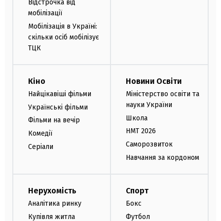
Відстрочка від
мобілізації
Мобілізація в Україні:
скільки осіб мобілізує
ТЦК
Кіно
Новини Освіти
Найцікавіші фільми
Міністерство освіти та
науки України
Українські фільми
Школа
Фільми на вечір
НМТ 2026
Комедії
Саморозвиток
Серіали
Навчання за кордоном
Нерухомість
Спорт
Аналітика ринку
Бокс
Купівля житла
Футбол