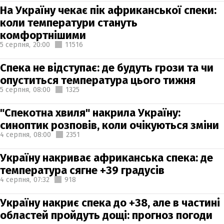
На Україну чекає пік африканської спеки:
коли температури стануть
комфортнішими
5 серпня,
20:00
11516
Спека не відступає: де будуть грози та чи
опуститься температура цього тижня
5 серпня,
08:00
1325
"Спекотна хвиля" накрила Україну:
синоптик розповів, коли очікуються зміни
4 серпня,
08:00
2351
Україну накриває африканська спека: де
температура сягне +39 градусів
4 серпня,
07:32
918
Україну накриє спека до +38, але в частині
областей пройдуть дощі: прогноз погоди