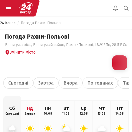
24 Канал
Погода Рахни-Польові
Погода Рахни-Польові
Вінницька обл., Вінницький район, Рахни-Польові, 48.91°Пн, 28.51°Сх
Змінити місто
Сьогодні
Завтра
Вчора
По годинах
Тиж
Сб
Нд
Пн
Вт
Ср
Чт
Пт
Сьогодні
Завтра
10.08
11.08
12.08
13.08
14.08