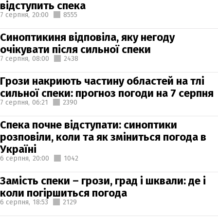
відступить спека
7 серпня,
20:00
8555
Синоптикиня відповіла, яку негоду
очікувати після сильної спеки
7 серпня,
08:00
2438
Грози накриють частину областей на тлі
сильної спеки: прогноз погоди на 7 серпня
7 серпня,
06:21
2390
Спека почне відступати: синоптики
розповіли, коли та як зміниться погода в
Україні
6 серпня,
20:00
1042
Замість спеки – грози, град і шквали: де і
коли погіршиться погода
6 серпня,
18:53
2129