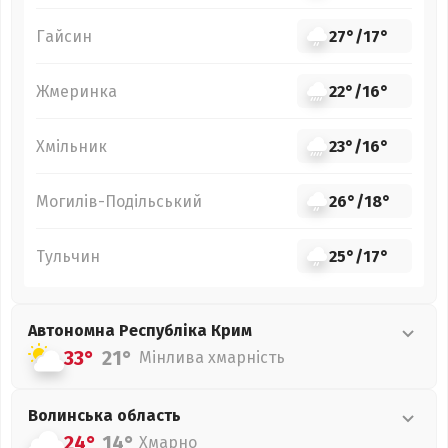
Гайсин
27°
/
17°
Жмеринка
22°
/
16°
Хмільник
23°
/
16°
Могилів-Подільський
26°
/
18°
Тульчин
25°
/
17°
Автономна Республіка Крим
33°
21°
Мінлива хмарність
Волинська
область
24°
14°
Хмарно