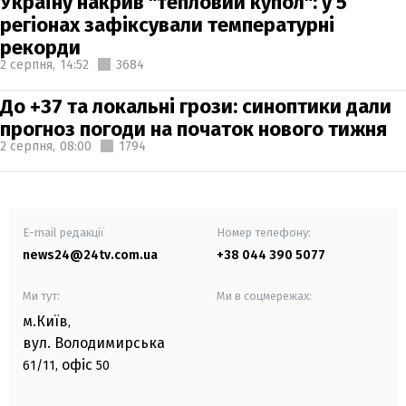
Україну накрив "тепловий купол": у 5
регіонах зафіксували температурні
рекорди
2 серпня,
14:52
3684
До +37 та локальні грози: синоптики дали
прогноз погоди на початок нового тижня
2 серпня,
08:00
1794
E-mail редакції
Номер телефону:
news24@24tv.com.ua
+38 044 390 5077
Ми тут:
Ми в соцмережах:
м.Київ
,
вул. Володимирська
офіс
61/11,
50