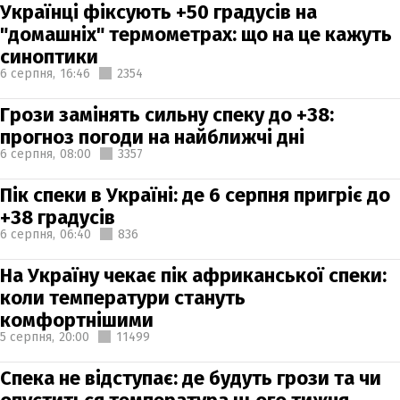
Українці фіксують +50 градусів на
"домашніх" термометрах: що на це кажуть
синоптики
6 серпня,
16:46
2354
Грози замінять сильну спеку до +38:
прогноз погоди на найближчі дні
6 серпня,
08:00
3357
Пік спеки в Україні: де 6 серпня пригріє до
+38 градусів
6 серпня,
06:40
836
На Україну чекає пік африканської спеки:
коли температури стануть
комфортнішими
5 серпня,
20:00
11499
Спека не відступає: де будуть грози та чи