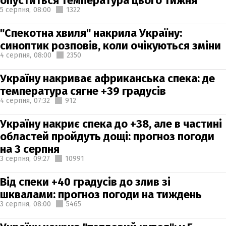
опуститься температура цього тижня
5 серпня,
08:00
1322
"Спекотна хвиля" накрила Україну:
синоптик розповів, коли очікуються зміни
4 серпня,
08:00
2350
Україну накриває африканська спека: де
температура сягне +39 градусів
4 серпня,
07:32
912
Україну накриє спека до +38, але в частині
областей пройдуть дощі: прогноз погоди
на 3 серпня
3 серпня,
09:27
10991
Від спеки +40 градусів до злив зі
шквалами: прогноз погоди на тиждень
3 серпня,
08:00
5465