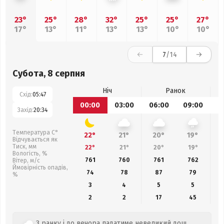
23°
25°
28°
32°
25°
25°
27°
17°
13°
11°
13°
13°
10°
10°
7
/14
Субота, 8 серпня
Ніч
Ранок
Схід:
05:47
00:00
03:00
06:00
09:00
1
Захід:
20:34
Температура С°
22°
21°
20°
19°
Відчувається як
Тиск, мм
22°
21°
20°
19°
Вологість, %
761
760
761
762
Вітер, м/с
Ймовірність опадів,
74
78
87
79
%
3
4
5
5
2
2
17
45
З ранку і до вечора падатиме невеликий дощ,