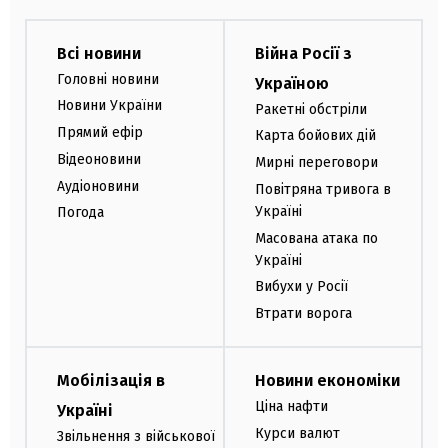
Всі новини
Війна Росії з
Головні новини
Україною
Новини України
Ракетні обстріли
Прямий ефір
Карта бойових дій
Відеоновини
Мирні переговори
Аудіоновини
Повітряна тривога в
Україні
Погода
Масована атака по
Україні
Вибухи у Росії
Втрати ворога
Мобілізація в
Новини економіки
Ціна нафти
Україні
Курси валют
Звільнення з військової