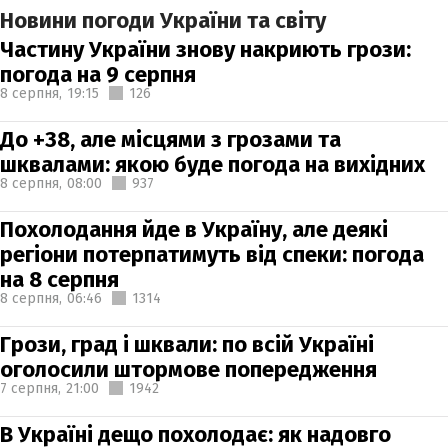
Новини погоди України та світу
Частину України знову накриють грози:
погода на 9 серпня
8 серпня,
19:15
126
До +38, але місцями з грозами та
шквалами: якою буде погода на вихідних
8 серпня,
08:00
937
Похолодання йде в Україну, але деякі
регіони потерпатимуть від спеки: погода
на 8 серпня
8 серпня,
06:46
1314
Грози, град і шквали: по всій Україні
оголосили штормове попередження
7 серпня,
21:00
1942
В Україні дещо похолодає: як надовго