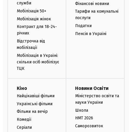
служби
Фінансові новини
Мобілізація 50+
Тарифи на комунальні
послуги
Мобілізація жінок
Податки
Контракт для 18-24-
річних
Пенсія в Україні
Відстрочка від
мобілізації
Мобілізація в Україні:
скільки осіб мобілізує
ТЦК
Кіно
Новини Освіти
Найцікавіші фільми
Міністерство освіти та
науки України
Українські фільми
Школа
Фільми на вечір
НМТ 2026
Комедії
Саморозвиток
Серіали