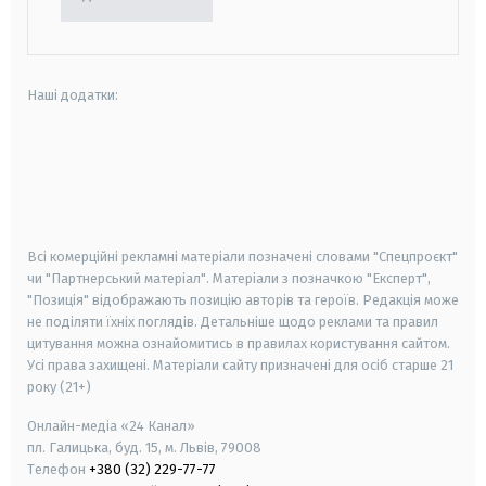
Наші додатки:
android
apple
smart tv
samsung smart tv
Всі комерційні рекламні матеріали позначені словами "Спецпроєкт"
чи "Партнерський матеріал". Матеріали з позначкою "Експерт",
"Позиція" відображають позицію авторів та героїв. Редакція може
не поділяти їхніх поглядів. Детальніше щодо реклами та правил
цитування можна ознайомитись в правилах користування сайтом.
Усі права захищені.
Матеріали сайту призначені для осіб старше
21
року (21+)
Онлайн-медіа «24 Канал»
пл. Галицька, буд. 15, м. Львів, 79008
Телефон
+380 (32) 229-77-77