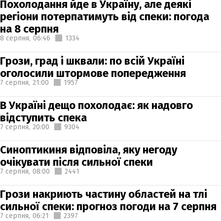
Похолодання йде в Україну, але деякі
регіони потерпатимуть від спеки: погода
на 8 серпня
8 серпня,
06:46
1334
Грози, град і шквали: по всій Україні
оголосили штормове попередження
7 серпня,
21:00
1957
В Україні дещо похолодає: як надовго
відступить спека
7 серпня,
20:00
9304
Синоптикиня відповіла, яку негоду
очікувати після сильної спеки
7 серпня,
08:00
2441
Грози накриють частину областей на тлі
сильної спеки: прогноз погоди на 7 серпня
7 серпня,
06:21
2397