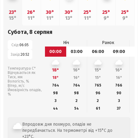
23°
26°
30°
30°
25°
25°
25°
15°
11°
11°
13°
11°
9°
9°
Субота, 8 серпня
Ніч
Ранок
Схід:
06:05
00:00
03:00
06:00
09:00
1
Захід:
20:52
Температура С°
18°
16°
15°
16°
Відчувається як
Тиск, мм
18°
16°
15°
16°
Вологість, %
764
764
765
766
Вітер, м/с
Ймовірність опадів,
98
98
96
90
%
3
2
2
3
44
54
61
37
Впродовж дня похмуро, опадів не
передбачається. На термометрі від +15°C до
+23°C.