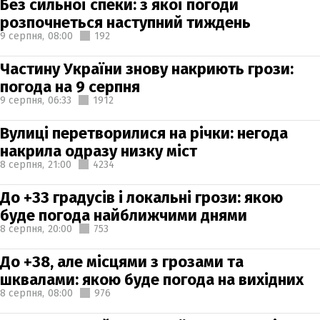
Без сильної спеки: з якої погоди
розпочнеться наступний тиждень
9 серпня,
08:00
192
Частину України знову накриють грози:
погода на 9 серпня
9 серпня,
06:33
1912
Вулиці перетворилися на річки: негода
накрила одразу низку міст
8 серпня,
21:00
4234
До +33 градусів і локальні грози: якою
буде погода найближчими днями
8 серпня,
20:00
753
До +38, але місцями з грозами та
шквалами: якою буде погода на вихідних
8 серпня,
08:00
976