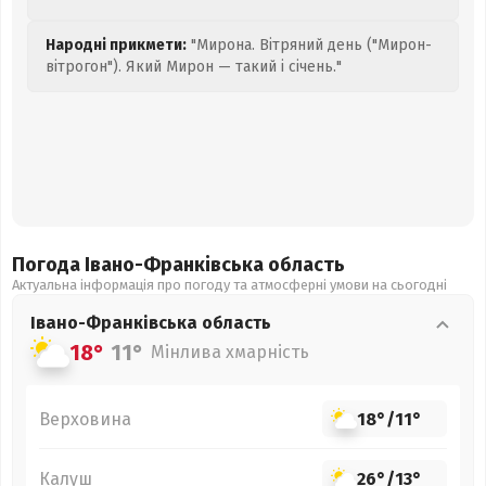
Народні прикмети:
"Мирона. Вітряний день ("Мирон-
вітрогон"). Який Мирон — такий і січень."
Погода Івано-Франківська
область
Актуальна інформація про погоду та атмосферні умови на сьогодні
Івано-Франківська
область
18°
11°
Мінлива хмарність
Верховина
18°
/
11°
Калуш
26°
/
13°