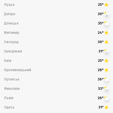
Луцьк
25°
Дніпро
30°
Донецьк
35°
Житомир
24°
Ужгород
30°
Запоріжжя
31°
Київ
25°
Кропивницький
28°
Луганськ
36°
Миколаїв
33°
Львів
26°
Одеса
31°