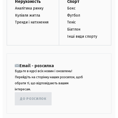
Нерухомість
Спорт
Аналітика ринку
Бокс
Купівля житла
Футбол
Тренди і натхнення
Теніс
Біатлон
Інші види спорту
Email - розсилка
Будьте в курсі всіх новин і оновлень!
Перейдіть на сторінку наших розсилок, щоб
обрати ті, що відповідають вашим
інтересам.
ДО РОЗСИЛОК