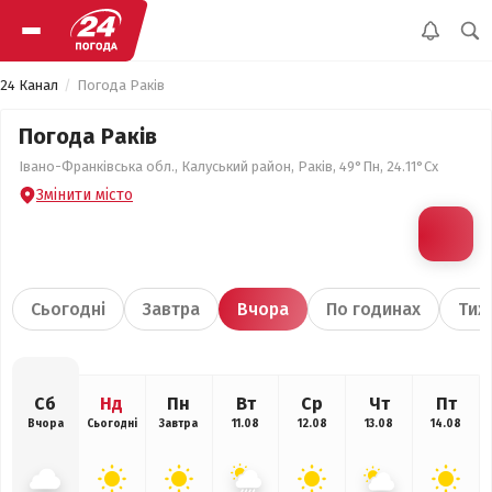
24 Канал
Погода Раків
Погода Раків
Івано-Франківська обл., Калуський район, Раків, 49°Пн, 24.11°Сх
Змінити місто
Сьогодні
Завтра
Вчора
По годинах
Тиж
Сб
Нд
Пн
Вт
Ср
Чт
Пт
Вчора
Сьогодні
Завтра
11.08
12.08
13.08
14.08