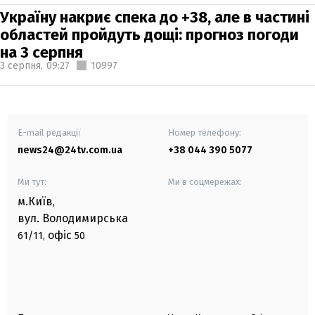
Україну накриє спека до +38, але в частині
областей пройдуть дощі: прогноз погоди
на 3 серпня
3 серпня,
09:27
10997
E-mail редакції
Номер телефону:
news24@24tv.com.ua
+38 044 390 5077
Ми тут:
Ми в соцмережах:
м.Київ
,
вул. Володимирська
офіс
61/11,
50