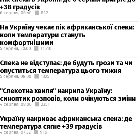
+38 градусів
6 серпня,
06:40
842
На Україну чекає пік африканської спеки:
коли температури стануть
комфортнішими
5 серпня,
20:00
11510
Спека не відступає: де будуть грози та чи
опуститься температура цього тижня
5 серпня,
08:00
1325
"Спекотна хвиля" накрила Україну:
синоптик розповів, коли очікуються зміни
4 серпня,
08:00
2351
Україну накриває африканська спека: де
температура сягне +39 градусів
4 серпня,
07:32
916