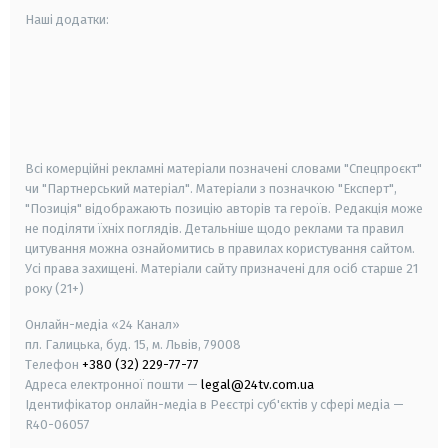
Наші додатки:
android
apple
smart tv
samsung smart tv
Всі комерційні рекламні матеріали позначені словами "Спецпроєкт"
чи "Партнерський матеріал". Матеріали з позначкою "Експерт",
"Позиція" відображають позицію авторів та героїв. Редакція може
не поділяти їхніх поглядів. Детальніше щодо реклами та правил
цитування можна ознайомитись в правилах користування сайтом.
Усі права захищені.
Матеріали сайту призначені для осіб старше
21
року (21+)
Онлайн-медіа «24 Канал»
пл. Галицька, буд. 15, м. Львів, 79008
Телефон
+380 (32) 229-77-77
Адреса електронної пошти —
legal@24tv.com.ua
Ідентифікатор онлайн-медіа в Реєстрі суб'єктів у сфері медіа —
R40-06057