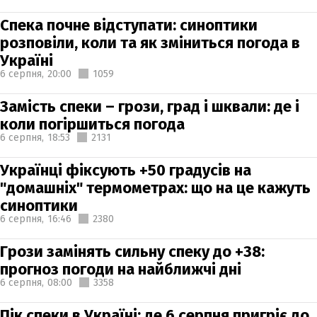
Спека почне відступати: синоптики
розповіли, коли та як зміниться погода в
Україні
6 серпня,
20:00
1059
Замість спеки – грози, град і шквали: де і
коли погіршиться погода
6 серпня,
18:53
2131
Українці фіксують +50 градусів на
"домашніх" термометрах: що на це кажуть
синоптики
6 серпня,
16:46
2380
Грози замінять сильну спеку до +38:
прогноз погоди на найближчі дні
6 серпня,
08:00
3358
Пік спеки в Україні: де 6 серпня пригріє до