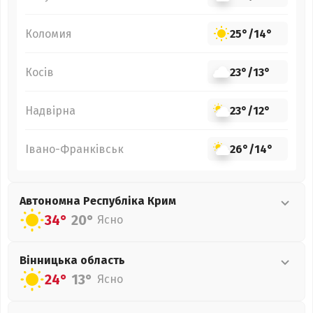
Коломия
25°
/
14°
Косів
23°
/
13°
Надвірна
23°
/
12°
Івано-Франківськ
26°
/
14°
Автономна Республіка Крим
34°
20°
Ясно
Вінницька
область
24°
13°
Ясно