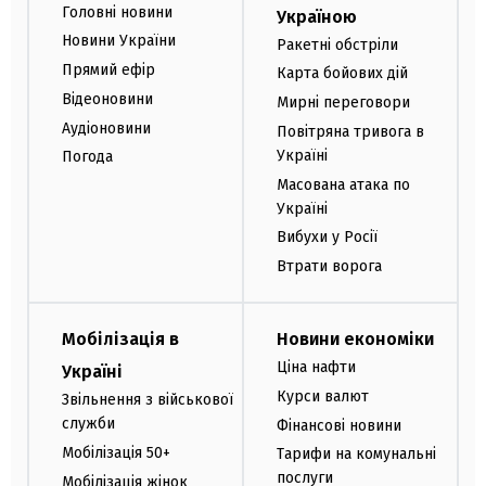
Головні новини
Україною
Новини України
Ракетні обстріли
Прямий ефір
Карта бойових дій
Відеоновини
Мирні переговори
Аудіоновини
Повітряна тривога в
Україні
Погода
Масована атака по
Україні
Вибухи у Росії
Втрати ворога
Мобілізація в
Новини економіки
Ціна нафти
Україні
Курси валют
Звільнення з військової
служби
Фінансові новини
Мобілізація 50+
Тарифи на комунальні
послуги
Мобілізація жінок