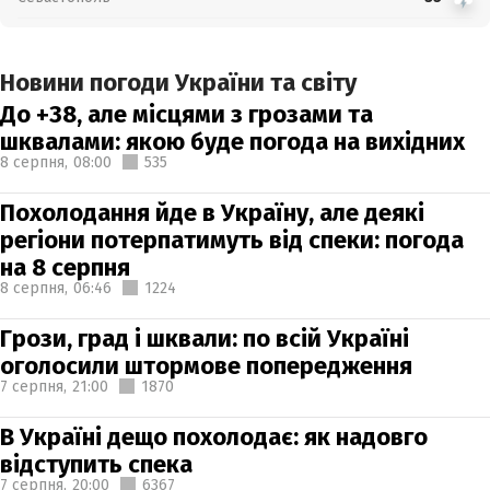
Новини погоди України та світу
До +38, але місцями з грозами та
шквалами: якою буде погода на вихідних
8 серпня,
08:00
535
Похолодання йде в Україну, але деякі
регіони потерпатимуть від спеки: погода
на 8 серпня
8 серпня,
06:46
1224
Грози, град і шквали: по всій Україні
оголосили штормове попередження
7 серпня,
21:00
1870
В Україні дещо похолодає: як надовго
відступить спека
7 серпня,
20:00
6367