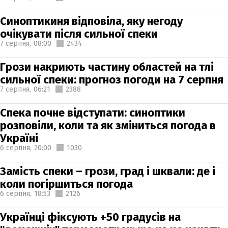
Синоптикиня відповіла, яку негоду
очікувати після сильної спеки
7 серпня,
08:00
2434
Грози накриють частину областей на тлі
сильної спеки: прогноз погоди на 7 серпня
7 серпня,
06:21
2388
Спека почне відступати: синоптики
розповіли, коли та як зміниться погода в
Україні
6 серпня,
20:00
1030
Замість спеки – грози, град і шквали: де і
коли погіршиться погода
6 серпня,
18:53
2126
Українці фіксують +50 градусів на