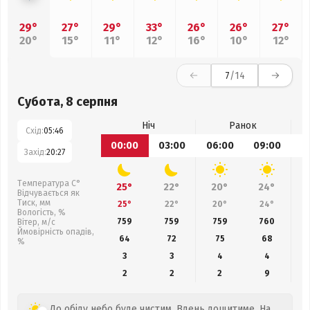
29°
27°
29°
33°
26°
26°
27°
20°
15°
11°
12°
16°
10°
12°
7
/14
Субота, 8 серпня
Ніч
Ранок
Схід:
05:46
00:00
03:00
06:00
09:00
1
Захід:
20:27
Температура С°
25°
22°
20°
24°
Відчувається як
Тиск, мм
25°
22°
20°
24°
Вологість, %
759
759
759
760
Вітер, м/с
Ймовірність опадів,
64
72
75
68
%
3
3
4
4
2
2
2
9
До обіду небо буде чистим. Вдень дощитиме. На