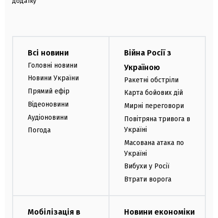
додатку
Всі новини
Війна Росії з
Головні новини
Україною
Новини України
Ракетні обстріли
Прямий ефір
Карта бойових дій
Відеоновини
Мирні переговори
Аудіоновини
Повітряна тривога в
Україні
Погода
Масована атака по
Україні
Вибухи у Росії
Втрати ворога
Мобілізація в
Новини економіки