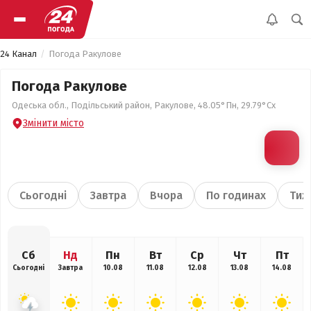
24 Канал
Погода Ракулове
Погода Ракулове
Одеська обл., Подільський район, Ракулове, 48.05°Пн, 29.79°Сх
Змінити місто
Сьогодні
Завтра
Вчора
По годинах
Тиж
Сб
Нд
Пн
Вт
Ср
Чт
Пт
Сьогодні
Завтра
10.08
11.08
12.08
13.08
14.08