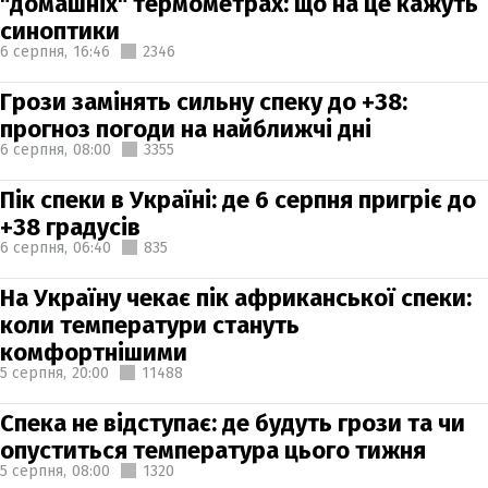
"домашніх" термометрах: що на це кажуть
синоптики
6 серпня,
16:46
2346
Грози замінять сильну спеку до +38:
прогноз погоди на найближчі дні
6 серпня,
08:00
3355
Пік спеки в Україні: де 6 серпня пригріє до
+38 градусів
6 серпня,
06:40
835
На Україну чекає пік африканської спеки:
коли температури стануть
комфортнішими
5 серпня,
20:00
11488
Спека не відступає: де будуть грози та чи
опуститься температура цього тижня
5 серпня,
08:00
1320