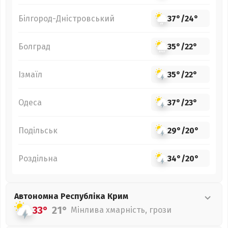
Білгород-Дністровський
37°
/
24°
Болград
35°
/
22°
Ізмаїл
35°
/
22°
Одеса
37°
/
23°
Подільськ
29°
/
20°
Роздільна
34°
/
20°
Автономна Республіка Крим
33°
21°
Мінлива хмарність, грози