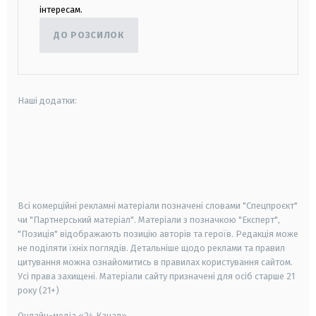
інтересам.
ДО РОЗСИЛОК
Наші додатки:
android
apple
smart tv
samsung smart tv
Всі комерційні рекламні матеріали позначені словами "Спецпроєкт"
чи "Партнерський матеріал". Матеріали з позначкою "Експерт",
"Позиція" відображають позицію авторів та героїв. Редакція може
не поділяти їхніх поглядів. Детальніше щодо реклами та правил
цитування можна ознайомитись в правилах користування сайтом.
Усі права захищені.
Матеріали сайту призначені для осіб старше
21
року (21+)
Онлайн-медіа «24 Канал»