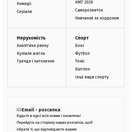
НМТ 2026
Комедії
Саморозвиток
Серіали
Навчання за кордоном
Нерухомість
Спорт
Аналітика ринку
Бокс
Купівля житла
Футбол
Тренди і натхнення
Теніс
Біатлон
Інші види спорту
Email - розсилка
Будьте в курсі всіх новин і оновлень!
Перейдіть на сторінку наших розсилок, щоб
обрати ті, що відповідають вашим