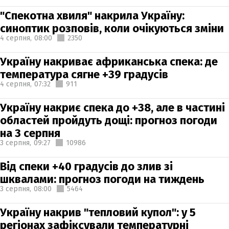
"Спекотна хвиля" накрила Україну:
синоптик розповів, коли очікуються зміни
4 серпня,
08:00
2350
Україну накриває африканська спека: де
температура сягне +39 градусів
4 серпня,
07:32
911
Україну накриє спека до +38, але в частині
областей пройдуть дощі: прогноз погоди
на 3 серпня
3 серпня,
09:27
10986
Від спеки +40 градусів до злив зі
шквалами: прогноз погоди на тиждень
3 серпня,
08:00
5464
Україну накрив "тепловий купол": у 5
регіонах зафіксували температурні