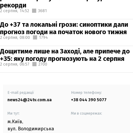
рекорди
2 серпня,
14:52
3681
До +37 та локальні грози: синоптики дали
прогноз погоди на початок нового тижня
2 серпня,
08:00
1794
Дощитиме лише на Заході, але припече до
+35: яку погоду прогнозують на 2 серпня
2 серпня,
06:57
2700
E-mail редакції
Номер телефону:
news24@24tv.com.ua
+38 044 390 5077
Ми тут:
Ми в соцмережах:
м.Київ
,
вул. Володимирська