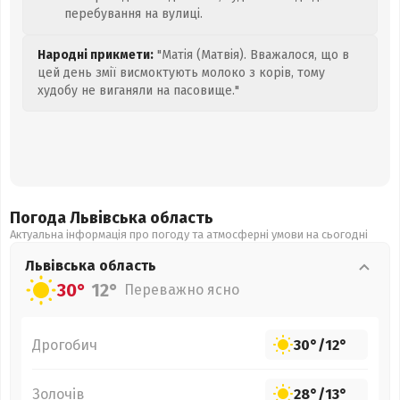
перебування на вулиці.
Народні прикмети:
"Матія (Матвія). Вважалося, що в
цей день змії висмоктують молоко з корів, тому
худобу не виганяли на пасовище."
Погода Львівська
область
Актуальна інформація про погоду та атмосферні умови на сьогодні
Львівська
область
30°
12°
Переважно ясно
Дрогобич
30°
/
12°
Золочів
28°
/
13°