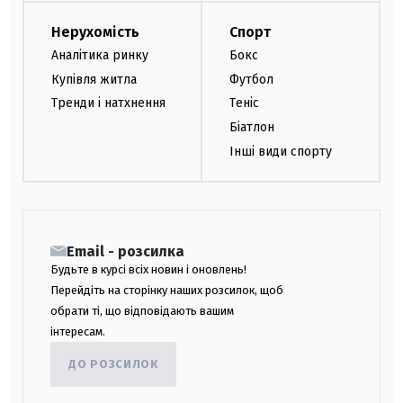
Нерухомість
Спорт
Аналітика ринку
Бокс
Купівля житла
Футбол
Тренди і натхнення
Теніс
Біатлон
Інші види спорту
Email - розсилка
Будьте в курсі всіх новин і оновлень!
Перейдіть на сторінку наших розсилок, щоб
обрати ті, що відповідають вашим
інтересам.
ДО РОЗСИЛОК