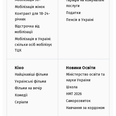
Тарифи на комунальні
послуги
Мобілізація жінок
Податки
Контракт для 18-24-
річних
Пенсія в Україні
Відстрочка від
мобілізації
Мобілізація в Україні:
скільки осіб мобілізує
ТЦК
Кіно
Новини Освіти
Найцікавіші фільми
Міністерство освіти та
науки України
Українські фільми
Школа
Фільми на вечір
НМТ 2026
Комедії
Саморозвиток
Серіали
Навчання за кордоном