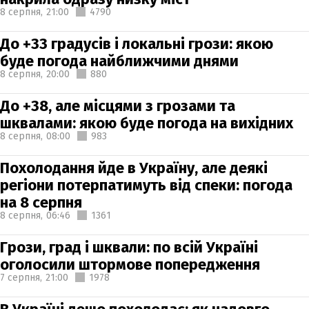
8 серпня,
21:00
4790
До +33 градусів і локальні грози: якою
буде погода найближчими днями
8 серпня,
20:00
880
До +38, але місцями з грозами та
шквалами: якою буде погода на вихідних
8 серпня,
08:00
983
Похолодання йде в Україну, але деякі
регіони потерпатимуть від спеки: погода
на 8 серпня
8 серпня,
06:46
1361
Грози, град і шквали: по всій Україні
оголосили штормове попередження
7 серпня,
21:00
1978