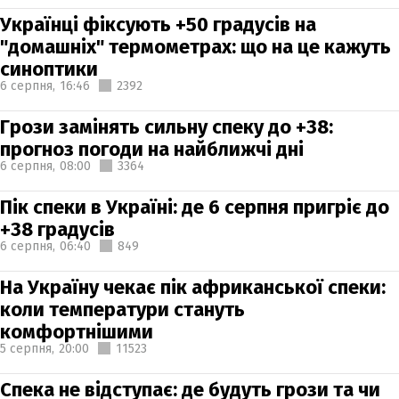
Українці фіксують +50 градусів на
"домашніх" термометрах: що на це кажуть
синоптики
6 серпня,
16:46
2392
Грози замінять сильну спеку до +38:
прогноз погоди на найближчі дні
6 серпня,
08:00
3364
Пік спеки в Україні: де 6 серпня пригріє до
+38 градусів
6 серпня,
06:40
849
На Україну чекає пік африканської спеки:
коли температури стануть
комфортнішими
5 серпня,
20:00
11523
Спека не відступає: де будуть грози та чи