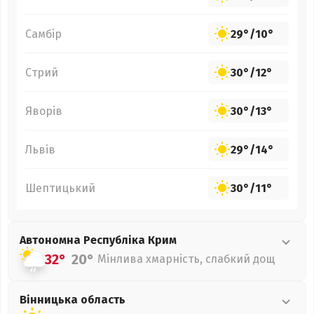
Самбір
29°
/
10°
Стрий
30°
/
12°
Яворів
30°
/
13°
Львів
29°
/
14°
Шептицький
30°
/
11°
Автономна Республіка Крим
32°
20°
Мінлива хмарність, слабкий дощ
Вінницька
область