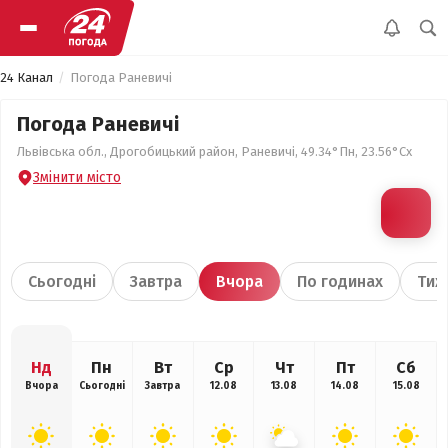
24 Канал
Погода Раневичі
Погода Раневичі
Львівська обл., Дрогобицький район, Раневичі, 49.34°Пн, 23.56°Сх
Змінити місто
Сьогодні
Завтра
Вчора
По годинах
Тиж
Нд
Пн
Вт
Ср
Чт
Пт
Сб
Вчора
Сьогодні
Завтра
12.08
13.08
14.08
15.08