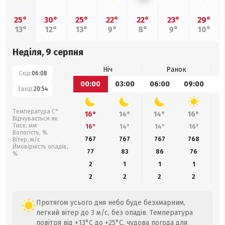
25°
30°
25°
22°
22°
23°
29°
13°
12°
13°
9°
8°
9°
10°
Неділя, 9 серпня
Ніч
Ранок
Схід:
06:08
00:00
03:00
06:00
09:00
1
Захід:
20:54
Температура С°
16°
14°
14°
16°
Відчувається як
Тиск, мм
16°
14°
14°
16°
Вологість, %
767
767
767
768
Вітер, м/с
Ймовірність опадів,
77
83
86
76
%
2
1
1
1
2
2
2
2
Протягом усього дня небо буде безхмарним,
легкий вітер до 3 м/с, без опадів. Температура
повітря від +13°C до +25°C, чудова погода для