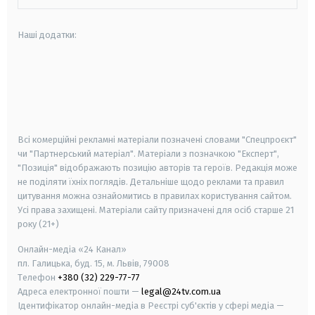
Наші додатки:
android
apple
smart tv
samsung smart tv
Всі комерційні рекламні матеріали позначені словами "Спецпроєкт"
чи "Партнерський матеріал". Матеріали з позначкою "Експерт",
"Позиція" відображають позицію авторів та героїв. Редакція може
не поділяти їхніх поглядів. Детальніше щодо реклами та правил
цитування можна ознайомитись в правилах користування сайтом.
Усі права захищені.
Матеріали сайту призначені для осіб старше
21
року (21+)
Онлайн-медіа «24 Канал»
пл. Галицька, буд. 15, м. Львів, 79008
Телефон
+380 (32) 229-77-77
Адреса електронної пошти —
legal@24tv.com.ua
Ідентифікатор онлайн-медіа в Реєстрі суб'єктів у сфері медіа —