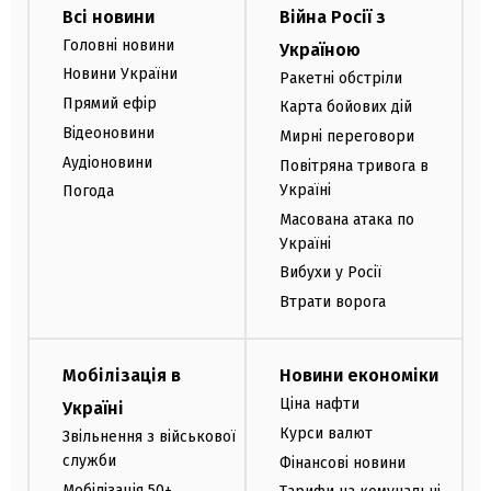
Всі новини
Війна Росії з
Головні новини
Україною
Новини України
Ракетні обстріли
Прямий ефір
Карта бойових дій
Відеоновини
Мирні переговори
Аудіоновини
Повітряна тривога в
Україні
Погода
Масована атака по
Україні
Вибухи у Росії
Втрати ворога
Мобілізація в
Новини економіки
Ціна нафти
Україні
Курси валют
Звільнення з військової
служби
Фінансові новини
Мобілізація 50+