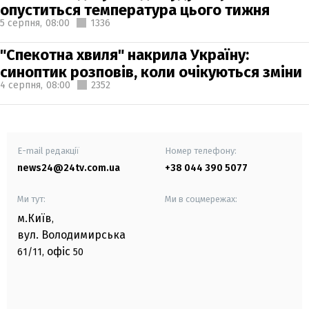
опуститься температура цього тижня
5 серпня,
08:00
1336
"Спекотна хвиля" накрила Україну:
синоптик розповів, коли очікуються зміни
4 серпня,
08:00
2352
E-mail редакції
Номер телефону:
news24@24tv.com.ua
+38 044 390 5077
Ми тут:
Ми в соцмережах:
м.Київ
,
вул. Володимирська
офіс
61/11,
50