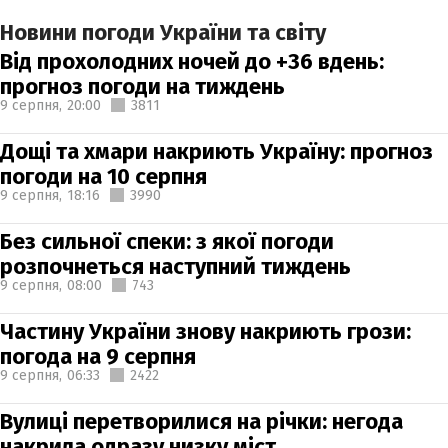
Новини погоди України та світу
Від прохолодних ночей до +36 вдень:
прогноз погоди на тиждень
9 серпня,
20:00
3811
Дощі та хмари накриють Україну: прогноз
погоди на 10 серпня
9 серпня,
18:16
3990
Без сильної спеки: з якої погоди
розпочнеться наступний тиждень
9 серпня,
08:00
743
Частину України знову накриють грози:
погода на 9 серпня
9 серпня,
06:33
2422
Вулиці перетворилися на річки: негода
накрила одразу низку міст