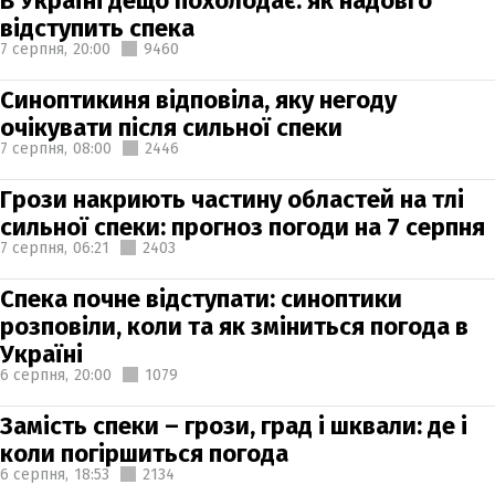
В Україні дещо похолодає: як надовго
відступить спека
7 серпня,
20:00
9460
Синоптикиня відповіла, яку негоду
очікувати після сильної спеки
7 серпня,
08:00
2446
Грози накриють частину областей на тлі
сильної спеки: прогноз погоди на 7 серпня
7 серпня,
06:21
2403
Спека почне відступати: синоптики
розповіли, коли та як зміниться погода в
Україні
6 серпня,
20:00
1079
Замість спеки – грози, град і шквали: де і
коли погіршиться погода
6 серпня,
18:53
2134