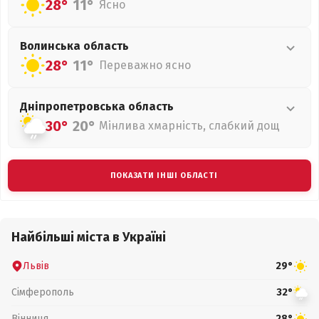
28°
11°
Ясно
Волинська
область
28°
11°
Переважно ясно
Дніпропетровська
область
30°
20°
Мінлива хмарність, слабкий дощ
ПОКАЗАТИ ІНШІ ОБЛАСТІ
Найбільші міста в Україні
Львів
29°
Сімферополь
32°
Вінниця
28°