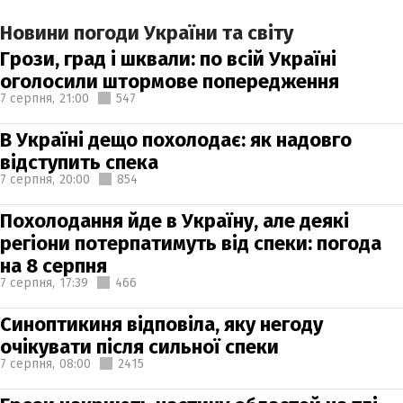
Новини погоди України та світу
Грози, град і шквали: по всій Україні
оголосили штормове попередження
7 серпня,
21:00
547
В Україні дещо похолодає: як надовго
відступить спека
7 серпня,
20:00
854
Похолодання йде в Україну, але деякі
регіони потерпатимуть від спеки: погода
на 8 серпня
7 серпня,
17:39
466
Синоптикиня відповіла, яку негоду
очікувати після сильної спеки
7 серпня,
08:00
2415