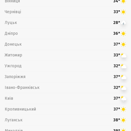
Вінниця
34°
Чернівці
33°
Луцьк
28°
Дніпро
36°
Донецьк
37°
Житомир
33°
Ужгород
32°
Запоріжжя
37°
Івано-Франківськ
32°
Київ
37°
Кропивницький
37°
Луганськ
38°
Миколаїв
39°