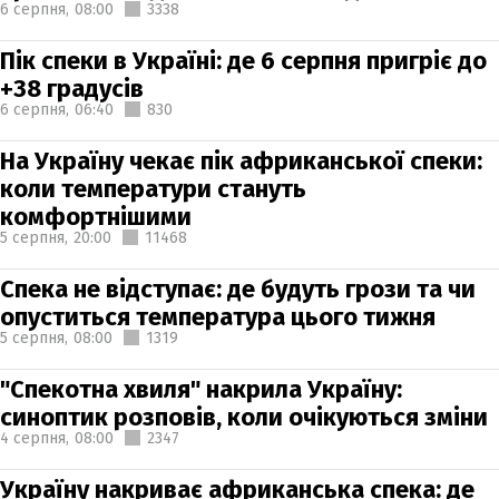
6 серпня,
08:00
3338
Пік спеки в Україні: де 6 серпня пригріє до
+38 градусів
6 серпня,
06:40
830
На Україну чекає пік африканської спеки:
коли температури стануть
комфортнішими
5 серпня,
20:00
11468
Спека не відступає: де будуть грози та чи
опуститься температура цього тижня
5 серпня,
08:00
1319
"Спекотна хвиля" накрила Україну:
синоптик розповів, коли очікуються зміни
4 серпня,
08:00
2347
Україну накриває африканська спека: де