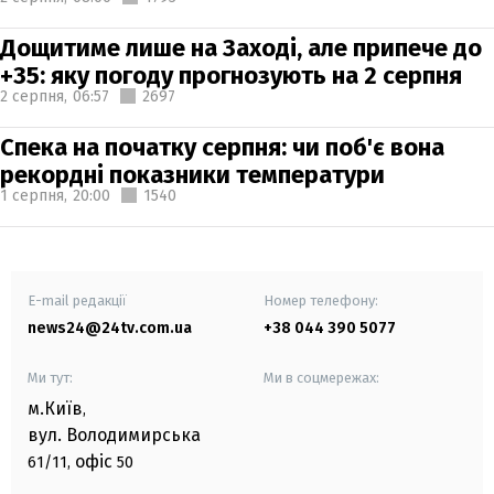
Дощитиме лише на Заході, але припече до
+35: яку погоду прогнозують на 2 серпня
2 серпня,
06:57
2697
Спека на початку серпня: чи поб'є вона
рекордні показники температури
1 серпня,
20:00
1540
E-mail редакції
Номер телефону:
news24@24tv.com.ua
+38 044 390 5077
Ми тут:
Ми в соцмережах:
м.Київ
,
вул. Володимирська
офіс
61/11,
50