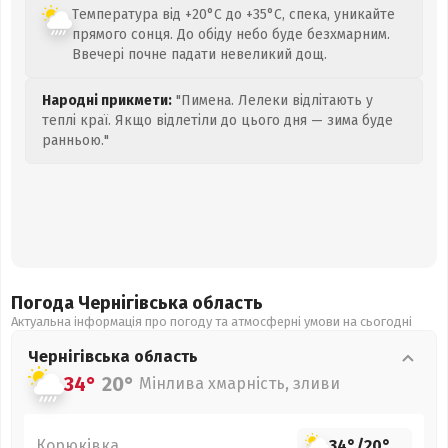
Температура від +20°C до +35°C, спека, уникайте
прямого сонця. До обіду небо буде безхмарним.
Ввечері почне падати невеликий дощ.
Народні прикмети:
"Пимена. Лелеки відлітають у
теплі краї. Якщо відлетіли до цього дня — зима буде
ранньою."
Погода Чернігівська
область
Актуальна інформація про погоду та атмосферні умови на сьогодні
Чернігівська
область
34°
20°
Мінлива хмарність, зливи
Корюківка
34°
/
20°