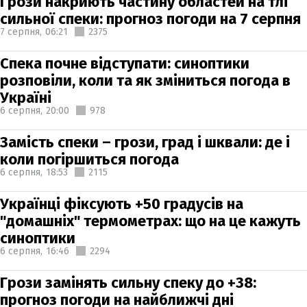
Грози накриють частину областей на тлі
сильної спеки: прогноз погоди на 7 серпня
7 серпня,
06:21
2375
Спека почне відступати: синоптики
розповіли, коли та як зміниться погода в
Україні
6 серпня,
20:00
978
Замість спеки – грози, град і шквали: де і
коли погіршиться погода
6 серпня,
18:53
2115
Українці фіксують +50 градусів на
"домашніх" термометрах: що на це кажуть
синоптики
6 серпня,
16:46
2294
Грози замінять сильну спеку до +38:
прогноз погоди на найближчі дні