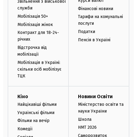
Курси валют
Звільнення з військової
служби
Фінансові новини
Мобілізація 50+
Тарифи на комунальні
послуги
Мобілізація жінок
Податки
Контракт для 18-24-
річних
Пенсія в Україні
Відстрочка від
мобілізації
Мобілізація в Україні:
скільки осіб мобілізує
ТЦК
Кіно
Новини Освіти
Найцікавіші фільми
Міністерство освіти та
науки України
Українські фільми
Школа
Фільми на вечір
НМТ 2026
Комедії
Саморозвиток