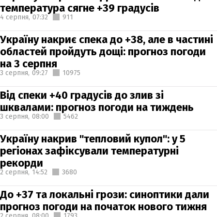
температура сягне +39 градусів
4 серпня,
07:32
911
Україну накриє спека до +38, але в частині
областей пройдуть дощі: прогноз погоди
на 3 серпня
3 серпня,
09:27
10975
Від спеки +40 градусів до злив зі
шквалами: прогноз погоди на тиждень
3 серпня,
08:00
5462
Україну накрив "тепловий купол": у 5
регіонах зафіксували температурні
рекорди
2 серпня,
14:52
3680
До +37 та локальні грози: синоптики дали
прогноз погоди на початок нового тижня
2 серпня,
08:00
1793