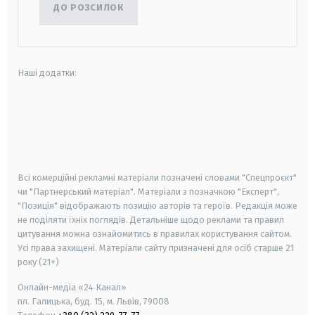
ДО РОЗСИЛОК
Наші додатки:
android
apple
smart tv
samsung smart tv
Всі комерційні рекламні матеріали позначені словами "Спецпроєкт"
чи "Партнерський матеріал". Матеріали з позначкою "Експерт",
"Позиція" відображають позицію авторів та героїв. Редакція може
не поділяти їхніх поглядів. Детальніше щодо реклами та правил
цитування можна ознайомитись в правилах користування сайтом.
Усі права захищені.
Матеріали сайту призначені для осіб старше
21
року (21+)
Онлайн-медіа «24 Канал»
пл. Галицька, буд. 15, м. Львів, 79008