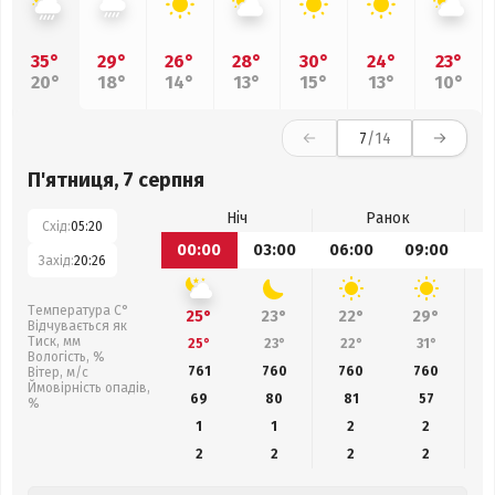
35°
29°
26°
28°
30°
24°
23°
20°
18°
14°
13°
15°
13°
10°
7
/14
П'ятниця, 7 серпня
Ніч
Ранок
Схід:
05:20
00:00
03:00
06:00
09:00
1
Захід:
20:26
Температура С°
25°
23°
22°
29°
Відчувається як
Тиск, мм
25°
23°
22°
31°
Вологість, %
761
760
760
760
Вітер, м/с
Ймовірність опадів,
69
80
81
57
%
1
1
2
2
2
2
2
2