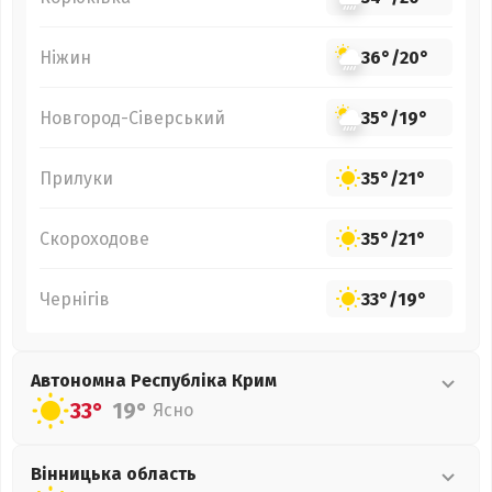
Ніжин
36°
/
20°
Новгород-Сіверський
35°
/
19°
Прилуки
35°
/
21°
Скороходове
35°
/
21°
Чернігів
33°
/
19°
Автономна Республіка Крим
33°
19°
Ясно
Вінницька
область