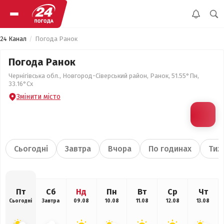
24 Канал
Погода Ранок
Погода Ранок
Чернігівська обл., Новгород-Сіверський район, Ранок, 51.55°Пн,
33.16°Сх
Змінити місто
Сьогодні
Завтра
Вчора
По годинах
Тиж
Пт
Сб
Нд
Пн
Вт
Ср
Чт
Сьогодні
Завтра
09.08
10.08
11.08
12.08
13.08