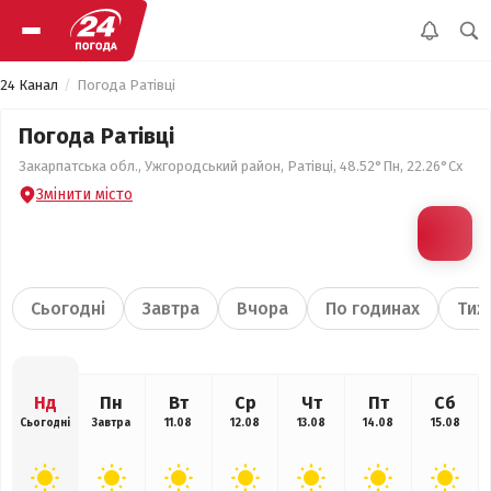
24 Канал
Погода Ратівці
Погода Ратівці
Закарпатська обл., Ужгородський район, Ратівці, 48.52°Пн, 22.26°Сх
Змінити місто
Сьогодні
Завтра
Вчора
По годинах
Тиж
Нд
Пн
Вт
Ср
Чт
Пт
Сб
Сьогодні
Завтра
11.08
12.08
13.08
14.08
15.08