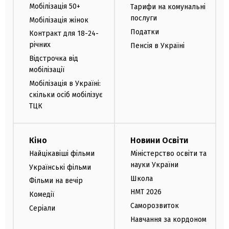
Мобілізація 50+
Тарифи на комунальні
послуги
Мобілізація жінок
Податки
Контракт для 18-24-
річних
Пенсія в Україні
Відстрочка від
мобілізації
Мобілізація в Україні:
скільки осіб мобілізує
ТЦК
Кіно
Новини Освіти
Найцікавіші фільми
Міністерство освіти та
науки України
Українські фільми
Школа
Фільми на вечір
НМТ 2026
Комедії
Саморозвиток
Серіали
Навчання за кордоном