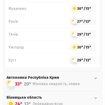
Мукачево
30°
/
15°
Рахів
27°
/
13°
Тячів
29°
/
13°
Ужгород
30°
/
15°
Хуст
29°
/
13°
Автономна Республіка Крим
33°
20°
Мінлива хмарність, зливи
Вінницька
область
24°
13°
Переважно ясно