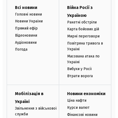
Всі новини
Війна Росії з
Головні новини
Україною
Новини України
Ракетні обстріли
Прямий ефір
Карта бойових дій
Відеоновини
Мирні переговори
Аудіоновини
Повітряна тривога в
Україні
Погода
Масована атака по
Україні
Вибухи у Росії
Втрати ворога
Мобілізація в
Новини економіки
Ціна нафти
Україні
Курси валют
Звільнення з військової
служби
Фінансові новини