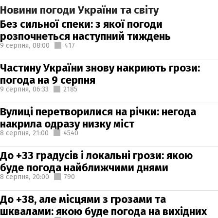
Новини погоди України та світу
Без сильної спеки: з якої погоди
розпочнеться наступний тиждень
9 серпня,
08:00
417
Частину України знову накриють грози:
погода на 9 серпня
9 серпня,
06:33
2185
Вулиці перетворилися на річки: негода
накрила одразу низку міст
8 серпня,
21:00
4540
До +33 градусів і локальні грози: якою
буде погода найближчими днями
8 серпня,
20:00
790
До +38, але місцями з грозами та
шквалами: якою буде погода на вихідних