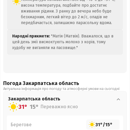
висока температура, подбайте про достатнє
вживання рідини. З ранку до вечора небо буде
безхмарним, легкий вітер до 2 м/с, опадів не
передбачається, залишаємо парасольку вдома.
Народні прикмети:
"Матія (Матвія). Вважалося, що в
цей день змії висмоктують молоко з корів, тому
худобу не виганяли на пасовище."
Погода Закарпатська
область
Актуальна інформація про погоду та атмосферні умови на сьогодні
Закарпатська
область
31°
15°
Переважно ясно
Берегове
31°
/
15°