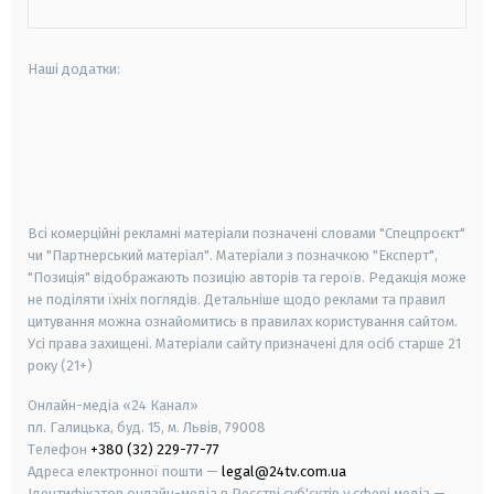
Наші додатки:
android
apple
smart tv
samsung smart tv
Всі комерційні рекламні матеріали позначені словами "Спецпроєкт"
чи "Партнерський матеріал". Матеріали з позначкою "Експерт",
"Позиція" відображають позицію авторів та героїв. Редакція може
не поділяти їхніх поглядів. Детальніше щодо реклами та правил
цитування можна ознайомитись в правилах користування сайтом.
Усі права захищені.
Матеріали сайту призначені для осіб старше
21
року (21+)
Онлайн-медіа «24 Канал»
пл. Галицька, буд. 15, м. Львів, 79008
Телефон
+380 (32) 229-77-77
Адреса електронної пошти —
legal@24tv.com.ua
Ідентифікатор онлайн-медіа в Реєстрі суб'єктів у сфері медіа —