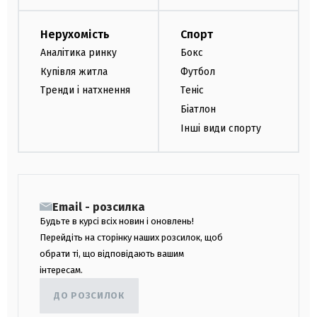
Нерухомість
Спорт
Аналітика ринку
Бокс
Купівля житла
Футбол
Тренди і натхнення
Теніс
Біатлон
Інші види спорту
Email - розсилка
Будьте в курсі всіх новин і оновлень!
Перейдіть на сторінку наших розсилок, щоб
обрати ті, що відповідають вашим
інтересам.
ДО РОЗСИЛОК