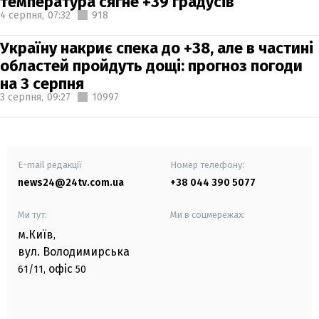
температура сягне +39 градусів
4 серпня,
07:32
918
Україну накриє спека до +38, але в частині
областей пройдуть дощі: прогноз погоди
на 3 серпня
3 серпня,
09:27
10997
E-mail редакції
Номер телефону:
news24@24tv.com.ua
+38 044 390 5077
Ми тут:
Ми в соцмережах:
м.Київ
,
вул. Володимирська
офіс
61/11,
50