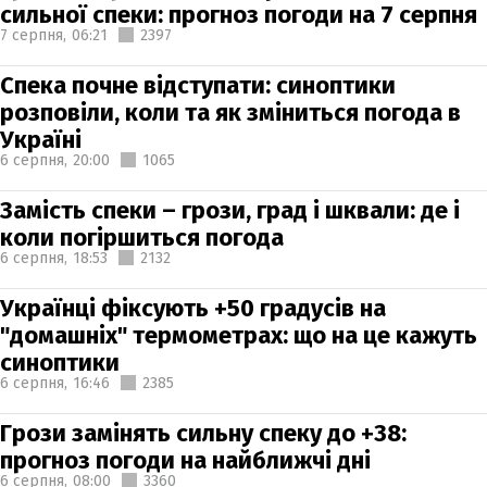
сильної спеки: прогноз погоди на 7 серпня
7 серпня,
06:21
2397
Спека почне відступати: синоптики
розповіли, коли та як зміниться погода в
Україні
6 серпня,
20:00
1065
Замість спеки – грози, град і шквали: де і
коли погіршиться погода
6 серпня,
18:53
2132
Українці фіксують +50 градусів на
"домашніх" термометрах: що на це кажуть
синоптики
6 серпня,
16:46
2385
Грози замінять сильну спеку до +38:
прогноз погоди на найближчі дні
6 серпня,
08:00
3360