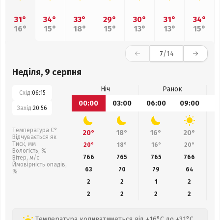
31°
34°
33°
29°
30°
31°
34°
16°
15°
18°
15°
13°
13°
15°
7
/14
Неділя, 9 серпня
Ніч
Ранок
Схід:
06:15
00:00
03:00
06:00
09:00
1
Захід:
20:56
Температура С°
20°
18°
16°
20°
Відчувається як
Тиск, мм
20°
18°
16°
20°
Вологість, %
766
765
765
766
Вітер, м/с
Ймовірність опадів,
63
70
79
64
%
2
2
1
2
2
2
2
2
Температура коливатиметься від +16°C до +31°C,