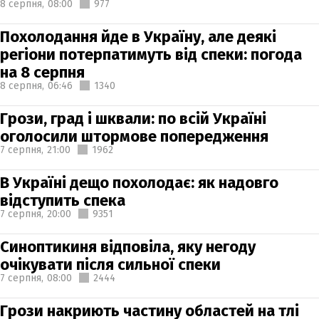
8 серпня,
08:00
977
Похолодання йде в Україну, але деякі
регіони потерпатимуть від спеки: погода
на 8 серпня
8 серпня,
06:46
1340
Грози, град і шквали: по всій Україні
оголосили штормове попередження
7 серпня,
21:00
1962
В Україні дещо похолодає: як надовго
відступить спека
7 серпня,
20:00
9351
Синоптикиня відповіла, яку негоду
очікувати після сильної спеки
7 серпня,
08:00
2444
Грози накриють частину областей на тлі