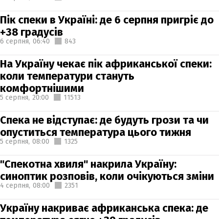
Пік спеки в Україні: де 6 серпня пригріє до
+38 градусів
6 серпня,
06:40
843
На Україну чекає пік африканської спеки:
коли температури стануть
комфортнішими
5 серпня,
20:00
11513
Спека не відступає: де будуть грози та чи
опуститься температура цього тижня
5 серпня,
08:00
1325
"Спекотна хвиля" накрила Україну:
синоптик розповів, коли очікуються зміни
4 серпня,
08:00
2351
Україну накриває африканська спека: де