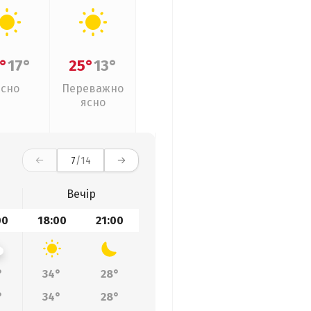
°
17°
25°
13°
Ясно
Переважно
ясно
7
/14
Вечір
00
18:00
21:00
°
34°
28°
°
34°
28°