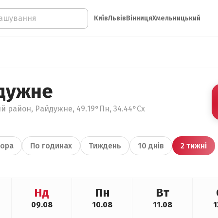
Київ
Львів
Вінниця
Хмельницький
дужне
й район, Райдужне, 49.19°Пн, 34.44°Сх
ора
По годинах
Тиждень
10 днів
2 тижні
Нд
Пн
Вт
09.08
10.08
11.08
1