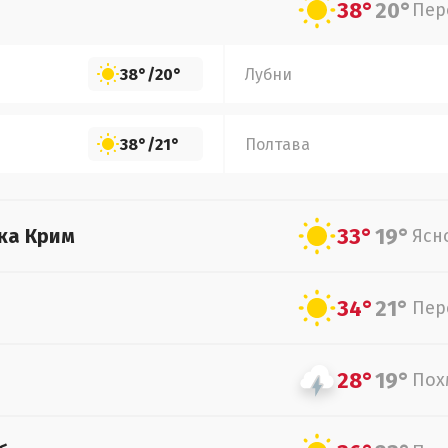
38°
20°
Пер
38°
/
20°
Лубни
38°
/
21°
Полтава
33°
19°
ка Крим
Ясн
34°
21°
Пер
28°
19°
Пох