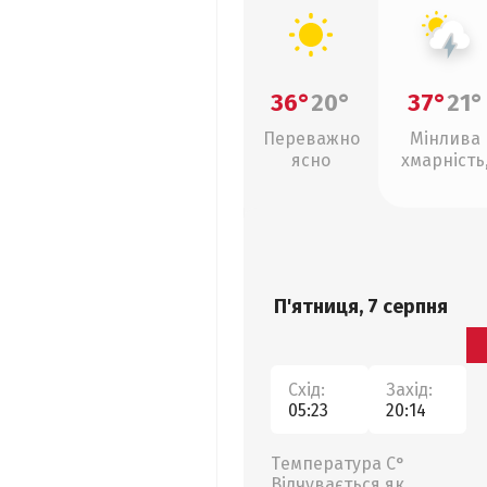
36°
20°
37°
21°
Переважно
Мінлива
ясно
хмарність
грози
П'ятниця, 7 серпня
Схід:
Захід:
05:23
20:14
Температура С°
Відчувається як