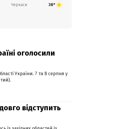
Черкаси
38°
країні оголосили
ласті України. 7 та 8 серпня у
тий).
адовго відступить
ь із західних областей із