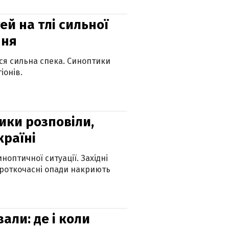
й на тлі сильної
пня
ься сильна спека. Синоптики
іонів.
ики розповіли,
країні
оптичної ситуації. Західні
ороткочасні опади накриють
вали: де і коли