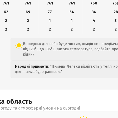
761
761
761
761
760
75
62
69
77
54
34
28
2
2
1
1
4
3
2
2
2
2
2
2
Впродовж дня небо буде чистим, опадів не передбача
від +20°C до +36°C, висока температура, подбайте пр
рідини.
Народні прикмети:
"Пимена. Лелеки відлітають у теплі кр
дня — зима буде ранньою."
ка
область
огоду та атмосферні умови на сьогодні