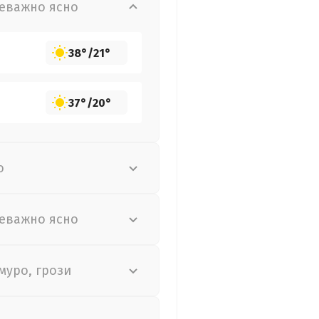
еважно ясно
38°
/
21°
37°
/
20°
о
еважно ясно
муро, грози