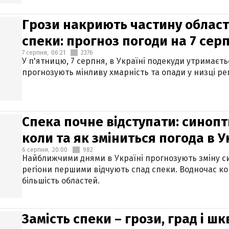
Грози накриють частину областе
спеки: прогноз погоди на 7 сер
7 серпня,
06:21
2376
У п'ятницю, 7 серпня, в Україні подекуди утримаєт
прогнозують мінливу хмарність та опади у низці рег
Спека почне відступати: синопт
коли та як зміниться погода в У
6 серпня,
20:00
982
Найближчими днями в Україні прогнозують зміну син
регіони першими відчують спад спеки. Водночас к
більшість областей.
Замість спеки – грози, град і шк