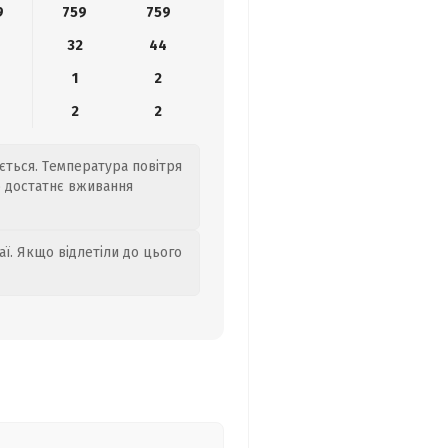
9
759
759
32
44
1
2
2
2
ється. Температура повітря
о достатнє вживання
аї. Якщо відлетіли до цього