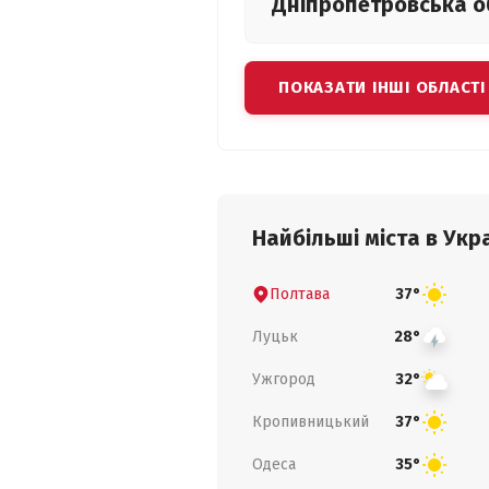
Дніпропетровська
о
ПОКАЗАТИ ІНШІ ОБЛАСТІ
Найбільші міста в Укра
Полтава
37°
Луцьк
28°
Ужгород
32°
Кропивницький
37°
Одеса
35°