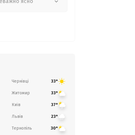
еважно ясно
Чернівці
33°
Житомир
33°
Київ
37°
Львів
23°
Тернопіль
30°