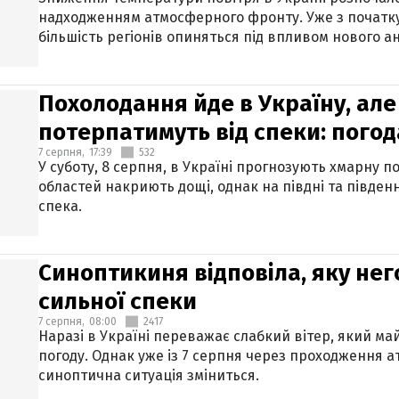
надходженням атмосферного фронту. Уже з початку
більшість регіонів опиняться під впливом нового а
Похолодання йде в Україну, але
потерпатимуть від спеки: погод
7 серпня,
17:39
532
У суботу, 8 серпня, в Україні прогнозують хмарну п
областей накриють дощі, однак на півдні та півден
спека.
Синоптикиня відповіла, яку нег
сильної спеки
7 серпня,
08:00
2417
Наразі в Україні переважає слабкий вітер, який м
погоду. Однак уже із 7 серпня через проходження 
синоптична ситуація зміниться.