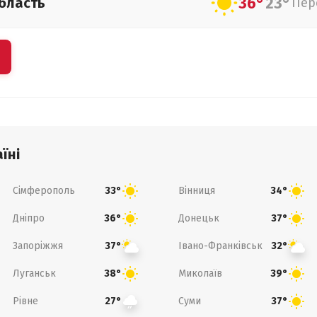
36°
23°
бласть
Пер
їні
Сімферополь
Вінниця
33°
34°
Дніпро
Донецьк
36°
37°
Запоріжжя
Івано-Франківськ
37°
32°
Луганськ
Миколаїв
38°
39°
Рівне
Суми
27°
37°