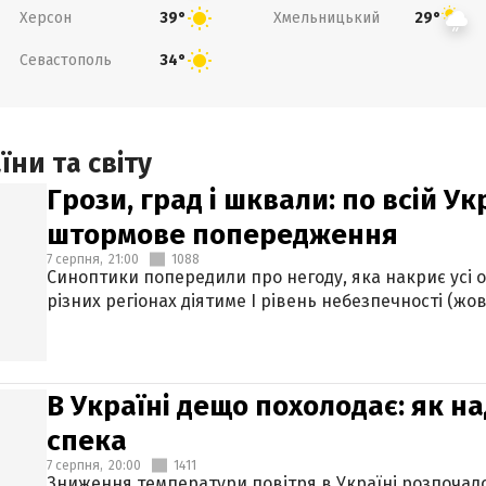
Херсон
Хмельницький
39°
29°
Севастополь
34°
ни та світу
Грози, град і шквали: по всій У
штормове попередження
7 серпня,
21:00
1088
Синоптики попередили про негоду, яка накриє усі об
різних регіонах діятиме І рівень небезпечності (жов
В Україні дещо похолодає: як н
спека
7 серпня,
20:00
1411
Зниження температури повітря в Україні розпочалос