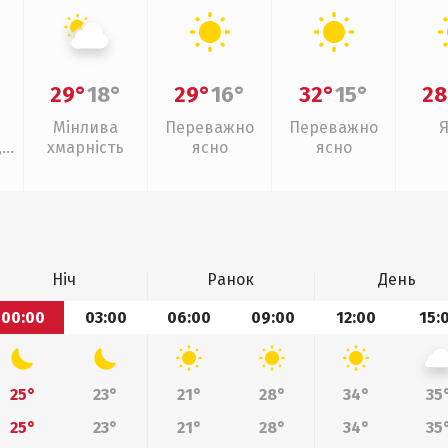
29°
18°
29°
16°
32°
15°
28
Мінлива
Переважно
Переважно
,
хмарність
ясно
ясно
Ніч
Ранок
День
00:00
03:00
06:00
09:00
12:00
15:
25°
23°
21°
28°
34°
35
25°
23°
21°
28°
34°
35