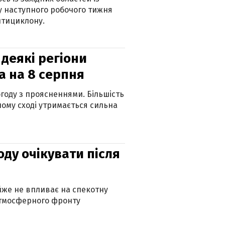
 наступного робочого тижня
нтициклону.
 деякі регіони
а на 8 серпня
огоду з проясненнями. Більшість
ному сході утримається сильна
оду очікувати після
айже не впливає на спекотну
атмосферного фронту