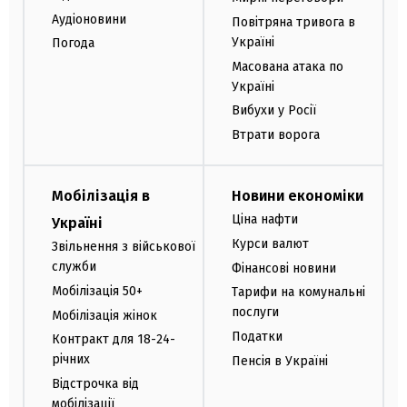
Аудіоновини
Повітряна тривога в
Україні
Погода
Масована атака по
Україні
Вибухи у Росії
Втрати ворога
Мобілізація в
Новини економіки
Ціна нафти
Україні
Курси валют
Звільнення з військової
служби
Фінансові новини
Мобілізація 50+
Тарифи на комунальні
послуги
Мобілізація жінок
Податки
Контракт для 18-24-
річних
Пенсія в Україні
Відстрочка від
мобілізації