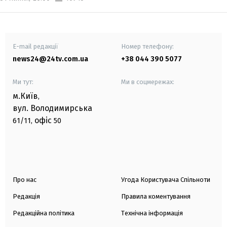
E-mail редакції
Номер телефону:
news24@24tv.com.ua
+38 044 390 5077
Ми тут:
Ми в соцмережах:
м.Київ
,
вул. Володимирська
офіс
61/11,
50
Про нас
Угода Користувача Спільноти
Редакція
Правила коментування
Редакційна політика
Технічна інформація