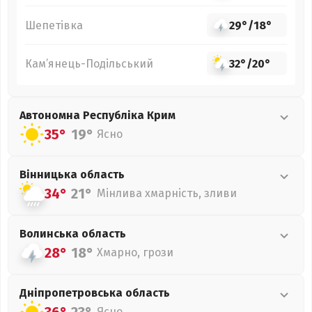
Шепетівка
29°
/
18°
Кам’янець-Подільський
32°
/
20°
Автономна Республіка Крим
35°
19°
Ясно
Вінницька
область
34°
21°
Мінлива хмарність, зливи
Волинська
область
28°
18°
Хмарно, грози
Дніпропетровська
область
Ясно