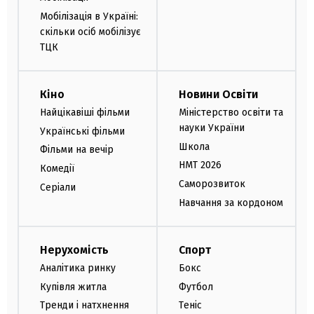
Мобілізація в Україні:
скільки осіб мобілізує
ТЦК
Кіно
Новини Освіти
Найцікавіші фільми
Міністерство освіти та
науки України
Українські фільми
Школа
Фільми на вечір
НМТ 2026
Комедії
Саморозвиток
Серіали
Навчання за кордоном
Нерухомість
Спорт
Аналітика ринку
Бокс
Купівля житла
Футбол
Тренди і натхнення
Теніс