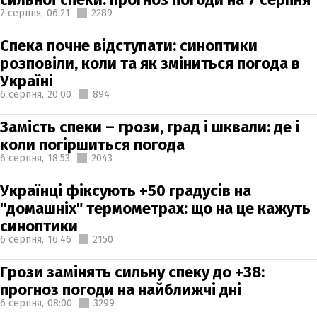
7 серпня,
06:21
2289
Спека почне відступати: синоптики
розповіли, коли та як зміниться погода в
Україні
6 серпня,
20:00
894
Замість спеки – грози, град і шквали: де і
коли погіршиться погода
6 серпня,
18:53
2043
Українці фіксують +50 градусів на
"домашніх" термометрах: що на це кажуть
синоптики
6 серпня,
16:46
2150
Грози замінять сильну спеку до +38:
прогноз погоди на найближчі дні
6 серпня,
08:00
3299