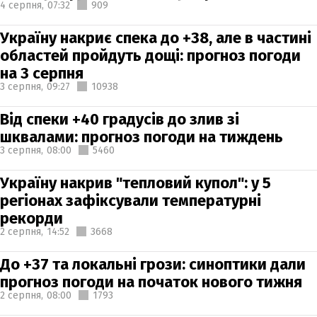
4 серпня,
07:32
909
Україну накриє спека до +38, але в частині
областей пройдуть дощі: прогноз погоди
на 3 серпня
3 серпня,
09:27
10938
Від спеки +40 градусів до злив зі
шквалами: прогноз погоди на тиждень
3 серпня,
08:00
5460
Україну накрив "тепловий купол": у 5
регіонах зафіксували температурні
рекорди
2 серпня,
14:52
3668
До +37 та локальні грози: синоптики дали
прогноз погоди на початок нового тижня
2 серпня,
08:00
1793