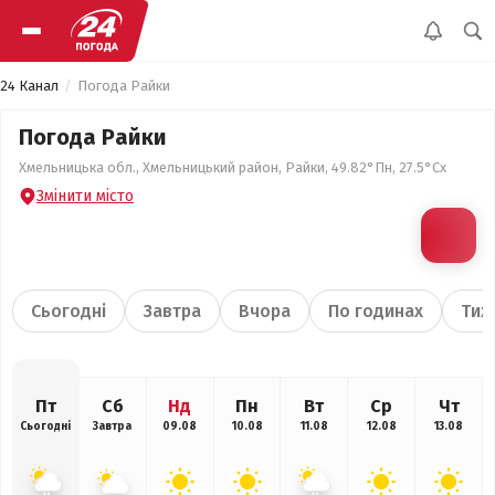
24 Канал
Погода Райки
Погода Райки
Хмельницька обл., Хмельницький район, Райки, 49.82°Пн, 27.5°Сх
Змінити місто
Сьогодні
Завтра
Вчора
По годинах
Тиж
Пт
Сб
Нд
Пн
Вт
Ср
Чт
Сьогодні
Завтра
09.08
10.08
11.08
12.08
13.08