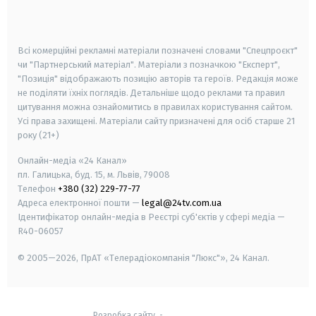
smart tv
samsung smart tv
Всі комерційні рекламні матеріали позначені словами "Спецпроєкт"
чи "Партнерський матеріал". Матеріали з позначкою "Експерт",
"Позиція" відображають позицію авторів та героїв. Редакція може
не поділяти їхніх поглядів. Детальніше щодо реклами та правил
цитування можна ознайомитись в правилах користування сайтом.
Усі права захищені.
Матеріали сайту призначені для осіб старше
21
року (21+)
Онлайн-медіа «24 Канал»
пл. Галицька, буд. 15, м. Львів, 79008
Телефон
+380 (32) 229-77-77
Адреса електронної пошти —
legal@24tv.com.ua
Ідентифікатор онлайн-медіа в Реєстрі суб'єктів у сфері медіа —
R40-06057
© 2005—2026,
ПрАТ «Телерадіокомпанія "Люкс"», 24 Канал.
Розробка сайту
-