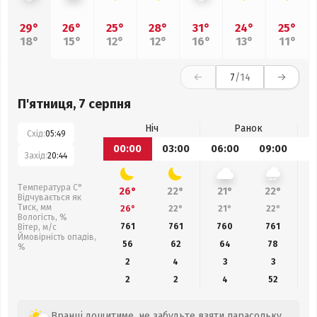
29°
26°
25°
28°
31°
24°
25°
18°
15°
12°
12°
16°
13°
11°
7
/14
П'ятниця, 7 серпня
Ніч
Ранок
Схід:
05:49
00:00
03:00
06:00
09:00
1
Захід:
20:44
Температура С°
26°
22°
21°
22°
Відчувається як
Тиск, мм
26°
22°
21°
22°
Вологість, %
761
761
760
761
Вітер, м/с
Ймовірність опадів,
56
62
64
78
%
2
4
3
3
2
2
4
52
Вранці дощитиме, не забудьте взяти парасольку.