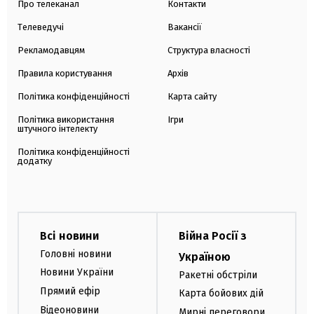
Про телеканал
Контакти
Телеведучі
Вакансії
Рекламодавцям
Структура власності
Правила користування
Архів
Політика конфіденційності
Карта сайту
Політика використання
Ігри
штучного інтелекту
Політика конфіденційності
додатку
Всі новини
Війна Росії з
Головні новини
Україною
Новини України
Ракетні обстріли
Прямий ефір
Карта бойових дій
Відеоновини
Мирні переговори