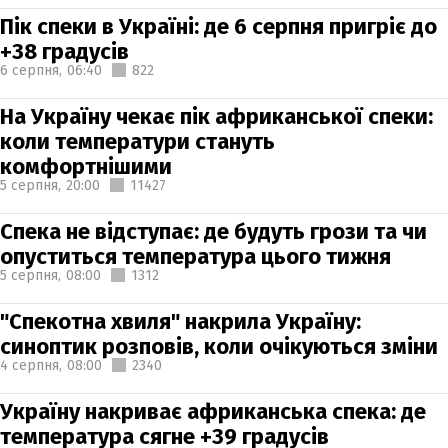
Пік спеки в Україні: де 6 серпня пригріє до
+38 градусів
6 серпня,
06:40
822
На Україну чекає пік африканської спеки:
коли температури стануть
комфортнішими
5 серпня,
20:00
11427
Спека не відступає: де будуть грози та чи
опуститься температура цього тижня
5 серпня,
08:00
1312
"Спекотна хвиля" накрила Україну:
синоптик розповів, коли очікуються зміни
4 серпня,
08:00
2340
Україну накриває африканська спека: де
температура сягне +39 градусів