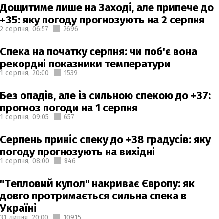
Дощитиме лише на Заході, але припече до
+35: яку погоду прогнозують на 2 серпня
2 серпня,
06:57
2696
Спека на початку серпня: чи поб'є вона
рекордні показники температури
1 серпня,
20:00
1539
Без опадів, але із сильною спекою до +37:
прогноз погоди на 1 серпня
1 серпня,
09:05
657
Серпень приніс спеку до +38 градусів: яку
погоду прогнозують на вихідні
1 серпня,
08:00
846
"Тепловий купол" накриває Європу: як
довго протримається сильна спека в
Україні
31 липня,
20:00
10915