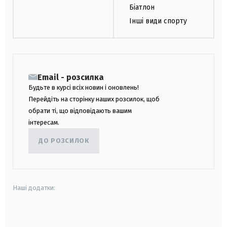
Біатлон
Інші види спорту
Email - розсилка
Будьте в курсі всіх новин і оновлень!
Перейдіть на сторінку наших розсилок, щоб
обрати ті, що відповідають вашим
інтересам.
ДО РОЗСИЛОК
Наші додатки:
android
apple