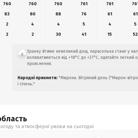
760
760
760
761
761
76
83
80
88
76
61
61
2
4
4
5
4
5
2
2
30
41
15
52
Зранку йтиме невеликий дощ, парасолька стане у наг
коливатиметься від +18°C до +27°C, одягайте легкий о
прояснення.
Народні прикмети:
"Мирона. Вітряний день ("Мирон-вітро
і січень."
область
огоду та атмосферні умови на сьогодні