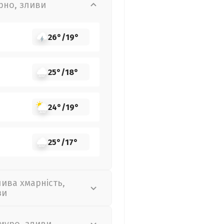
рно, зливи
26°
/
19°
25°
/
18°
24°
/
19°
25°
/
17°
лива хмарність,
зи