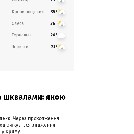
Житомир
25°
Кропивницький
35°
Одеса
36°
Тернопіль
26°
Черкаси
31°
та шквалами: якою
спека. Через проходження
ей очікується зниження
 у Криму.