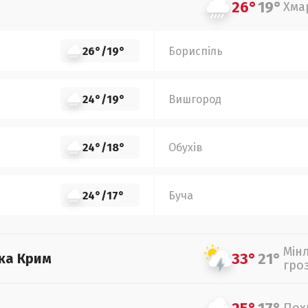
26°
19°
Хма
26°
/
19°
Бориспіль
24°
/
19°
Вишгород
24°
/
18°
Обухів
24°
/
17°
Буча
Мін
33°
21°
ка Крим
гро