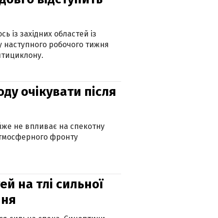
ь із західних областей із
 наступного робочого тижня
нтициклону.
оду очікувати після
айже не впливає на спекотну
атмосферного фронту
й на тлі сильної
пня