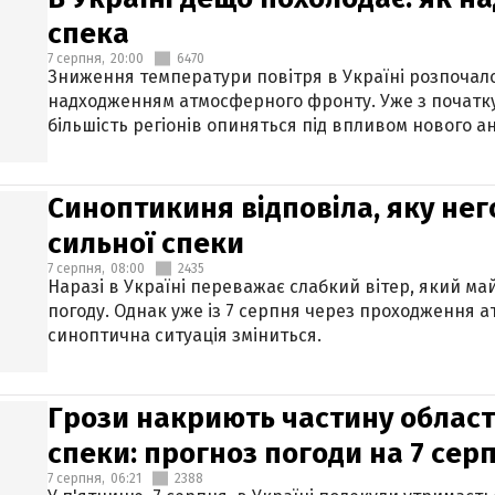
спека
7 серпня,
20:00
6470
Зниження температури повітря в Україні розпочалос
надходженням атмосферного фронту. Уже з початку
більшість регіонів опиняться під впливом нового а
Синоптикиня відповіла, яку нег
сильної спеки
7 серпня,
08:00
2435
Наразі в Україні переважає слабкий вітер, який м
погоду. Однак уже із 7 серпня через проходження 
синоптична ситуація зміниться.
Грози накриють частину областе
спеки: прогноз погоди на 7 сер
7 серпня,
06:21
2388