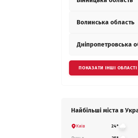
Вінницька
область
Волинська
область
Дніпропетровська
о
ПОКАЗАТИ ІНШІ ОБЛАСТІ
Найбільші міста в Укра
Київ
24°