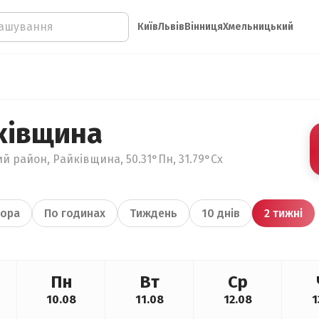
Київ
Львів
Вінниця
Хмельницький
ківщина
ий район, Райківщина, 50.31°Пн, 31.79°Сх
ора
По годинах
Тиждень
10 днів
2 тижні
Пн
Вт
Ср
10.08
11.08
12.08
1