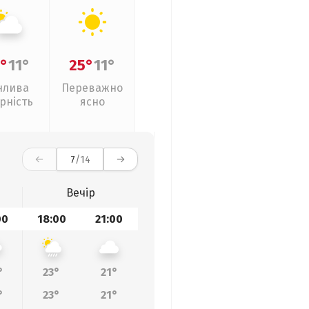
°
11°
25°
11°
нлива
Переважно
рність
ясно
7
/14
Вечір
00
18:00
21:00
°
23°
21°
°
23°
21°