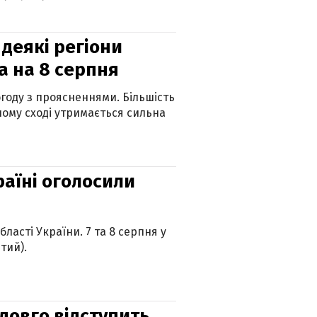
 деякі регіони
а на 8 серпня
огоду з проясненнями. Більшість
ному сході утримається сильна
країні оголосили
ласті України. 7 та 8 серпня у
тий).
адовго відступить