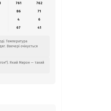
1
761
762
86
71
4
6
67
41
оді. Температура
дяг. Ввечері очікується
гон"). Який Мирон — такий