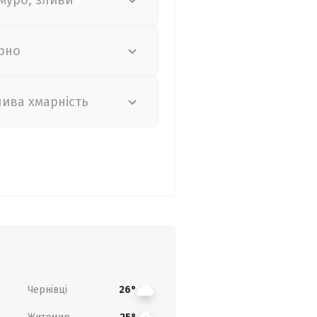
муро, зливи
рно
лива хмарність
Чернівці
26°