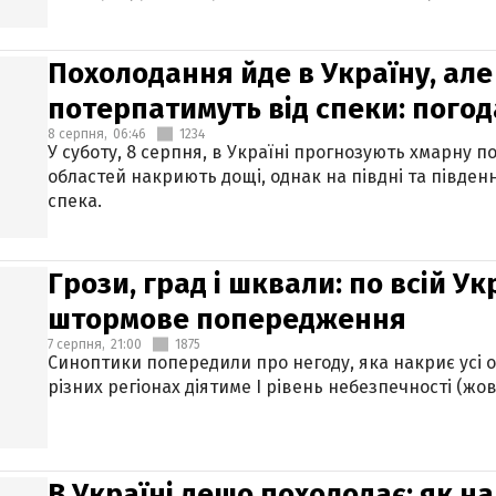
Похолодання йде в Україну, але
потерпатимуть від спеки: погод
8 серпня,
06:46
1234
У суботу, 8 серпня, в Україні прогнозують хмарну п
областей накриють дощі, однак на півдні та півден
спека.
Грози, град і шквали: по всій У
штормове попередження
7 серпня,
21:00
1875
Синоптики попередили про негоду, яка накриє усі об
різних регіонах діятиме І рівень небезпечності (жов
В Україні дещо похолодає: як н