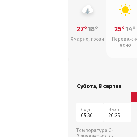
27°
18°
25°
14°
Хмарно, грози
Переважн
ясно
Субота, 8 серпня
Схід:
Захід:
05:30
20:25
Температура С°
Відчувається як