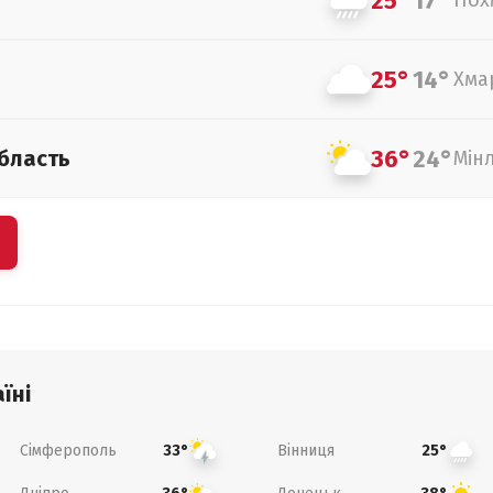
25°
17°
Пох
25°
14°
Хма
36°
24°
бласть
Мін
їні
Сімферополь
Вінниця
33°
25°