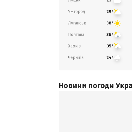
Луцьк
25°
Ужгород
29°
Луганськ
38°
Полтава
36°
Харків
35°
Чернігів
24°
Новини погоди Украї