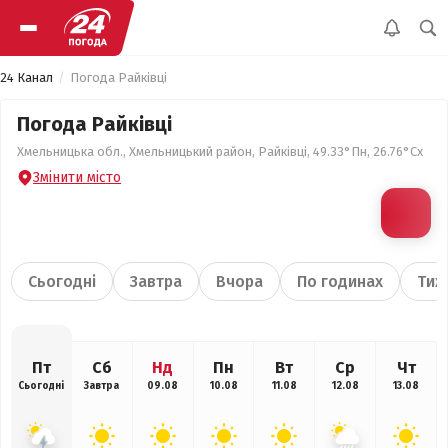
24 Канал
Погода Райківці
Погода Райківці
Хмельницька обл., Хмельницький район, Райківці, 49.33°Пн, 26.76°Сх
Змінити місто
Сьогодні
Завтра
Вчора
По годинах
Тиж
Пт
Сб
Нд
Пн
Вт
Ср
Чт
Сьогодні
Завтра
09.08
10.08
11.08
12.08
13.08