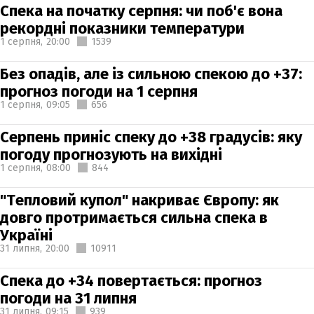
Спека на початку серпня: чи поб'є вона
рекордні показники температури
1 серпня,
20:00
1539
Без опадів, але із сильною спекою до +37:
прогноз погоди на 1 серпня
1 серпня,
09:05
656
Серпень приніс спеку до +38 градусів: яку
погоду прогнозують на вихідні
1 серпня,
08:00
844
"Тепловий купол" накриває Європу: як
довго протримається сильна спека в
Україні
31 липня,
20:00
10911
Спека до +34 повертається: прогноз
погоди на 31 липня
31 липня,
09:15
939