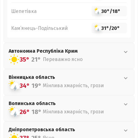
Шепетівка
30°
/
18°
Кам’янець-Подільський
31°
/
20°
Автономна Республіка Крим
35°
21°
Переважно ясно
Вінницька
область
34°
19°
Мінлива хмарність, грози
Волинська
область
26°
18°
Мінлива хмарність, грози
Дніпропетровська
область
Ясно