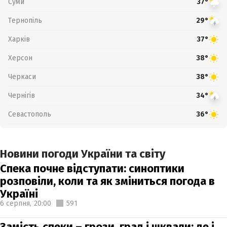
Суми
37°
Тернопіль
29°
Харків
37°
Херсон
38°
Черкаси
38°
Чернігів
34°
Севастополь
36°
Новини погоди України та світу
Спека почне відступати: синоптики
розповіли, коли та як зміниться погода в
Україні
6 серпня,
20:00
591
Замість спеки – грози, град і шквали: де і