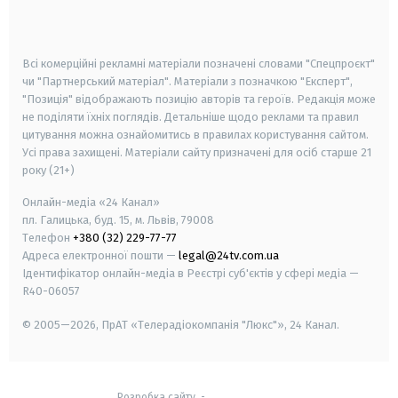
smart tv
samsung smart tv
Всі комерційні рекламні матеріали позначені словами "Спецпроєкт"
чи "Партнерський матеріал". Матеріали з позначкою "Експерт",
"Позиція" відображають позицію авторів та героїв. Редакція може
не поділяти їхніх поглядів. Детальніше щодо реклами та правил
цитування можна ознайомитись в правилах користування сайтом.
Усі права захищені.
Матеріали сайту призначені для осіб старше
21
року (21+)
Онлайн-медіа «24 Канал»
пл. Галицька, буд. 15, м. Львів, 79008
Телефон
+380 (32) 229-77-77
Адреса електронної пошти —
legal@24tv.com.ua
Ідентифікатор онлайн-медіа в Реєстрі суб'єктів у сфері медіа —
R40-06057
© 2005—2026,
ПрАТ «Телерадіокомпанія "Люкс"», 24 Канал.
Розробка сайту
-