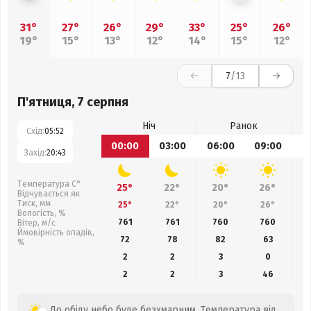
31°
27°
26°
29°
33°
25°
26°
19°
15°
13°
12°
14°
15°
12°
7
/13
П'ятниця, 7 серпня
Ніч
Ранок
Схід:
05:52
00:00
03:00
06:00
09:00
1
Захід:
20:43
Температура С°
25°
22°
20°
26°
Відчувається як
Тиск, мм
25°
22°
20°
26°
Вологість, %
761
761
760
760
Вітер, м/с
Ймовірність опадів,
72
78
82
63
%
2
2
3
0
2
2
3
46
До обіду небо буде безхмарним. Температура від