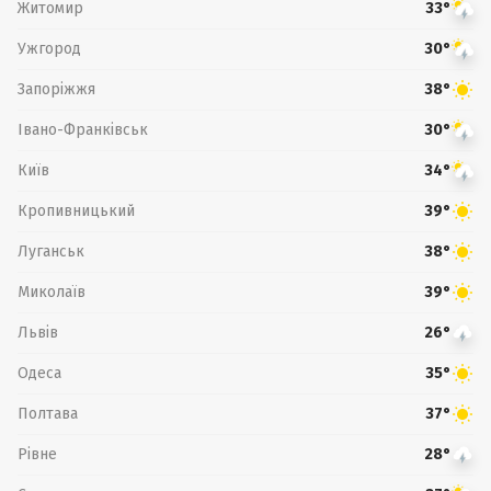
Житомир
33°
Ужгород
30°
Запоріжжя
38°
Івано-Франківськ
30°
Київ
34°
Кропивницький
39°
Луганськ
38°
Миколаїв
39°
Львів
26°
Одеса
35°
Полтава
37°
Рівне
28°