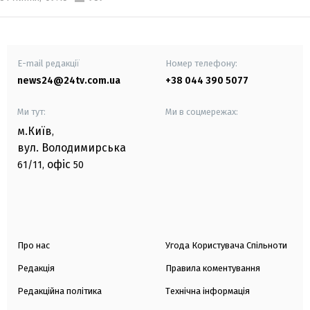
E-mail редакції
Номер телефону:
news24@24tv.com.ua
+38 044 390 5077
Ми тут:
Ми в соцмережах:
м.Київ
,
вул. Володимирська
офіс
61/11,
50
Про нас
Угода Користувача Спільноти
Редакція
Правила коментування
Редакційна політика
Технічна інформація