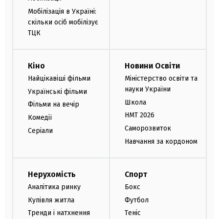
Мобілізація в Україні:
скільки осіб мобілізує
ТЦК
Кіно
Новини Освіти
Найцікавіші фільми
Міністерство освіти та
науки України
Українські фільми
Школа
Фільми на вечір
НМТ 2026
Комедії
Саморозвиток
Серіали
Навчання за кордоном
Нерухомість
Спорт
Аналітика ринку
Бокс
Купівля житла
Футбол
Тренди і натхнення
Теніс