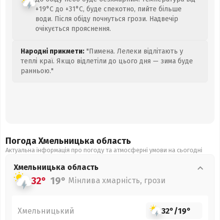
+19°C до +31°C, буде спекотно, пийте більше
води. Після обіду почнуться грози. Надвечір
очікується прояснення.
Народні прикмети:
"Пимена. Лелеки відлітають у
теплі краї. Якщо відлетіли до цього дня — зима буде
ранньою."
Погода Хмельницька
область
Актуальна інформація про погоду та атмосферні умови на сьогодні
Хмельницька
область
32°
19°
Мінлива хмарність, грози
Хмельницький
32°
/
19°