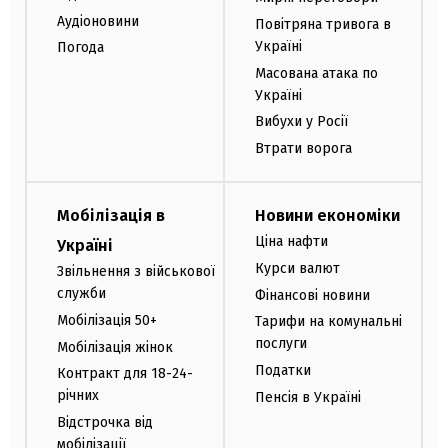
Аудіоновини
Повітряна тривога в
Україні
Погода
Масована атака по
Україні
Вибухи у Росії
Втрати ворога
Мобілізація в
Новини економіки
Ціна нафти
Україні
Курси валют
Звільнення з військової
служби
Фінансові новини
Мобілізація 50+
Тарифи на комунальні
послуги
Мобілізація жінок
Податки
Контракт для 18-24-
річних
Пенсія в Україні
Відстрочка від
мобілізації