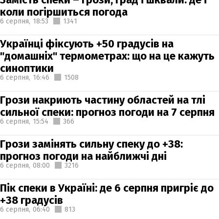
коли погіршиться погода
6 серпня,
18:53
1341
Українці фіксують +50 градусів на
"домашніх" термометрах: що на це кажуть
синоптики
6 серпня,
16:46
1508
Грози накриють частину областей на тлі
сильної спеки: прогноз погоди на 7 серпня
6 серпня,
15:54
366
Грози замінять сильну спеку до +38:
прогноз погоди на найближчі дні
6 серпня,
08:00
3216
Пік спеки в Україні: де 6 серпня пригріє до
+38 градусів
6 серпня,
06:40
813