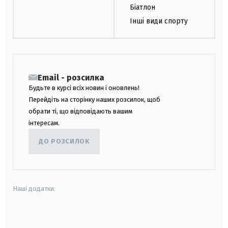
Біатлон
Інші види спорту
Email - розсилка
Будьте в курсі всіх новин і оновлень!
Перейдіть на сторінку наших розсилок, щоб
обрати ті, що відповідають вашим
інтересам.
ДО РОЗСИЛОК
Наші додатки:
android
apple