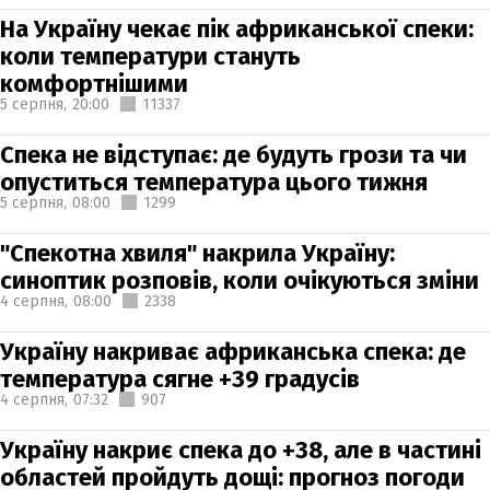
На Україну чекає пік африканської спеки:
коли температури стануть
комфортнішими
5 серпня,
20:00
11337
Спека не відступає: де будуть грози та чи
опуститься температура цього тижня
5 серпня,
08:00
1299
"Спекотна хвиля" накрила Україну:
синоптик розповів, коли очікуються зміни
4 серпня,
08:00
2338
Україну накриває африканська спека: де
температура сягне +39 градусів
4 серпня,
07:32
907
Україну накриє спека до +38, але в частині
областей пройдуть дощі: прогноз погоди