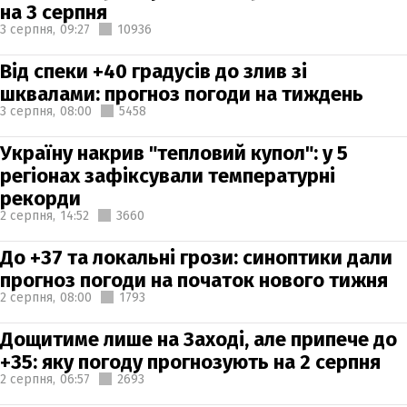
на 3 серпня
3 серпня,
09:27
10936
Від спеки +40 градусів до злив зі
шквалами: прогноз погоди на тиждень
3 серпня,
08:00
5458
Україну накрив "тепловий купол": у 5
регіонах зафіксували температурні
рекорди
2 серпня,
14:52
3660
До +37 та локальні грози: синоптики дали
прогноз погоди на початок нового тижня
2 серпня,
08:00
1793
Дощитиме лише на Заході, але припече до
+35: яку погоду прогнозують на 2 серпня
2 серпня,
06:57
2693