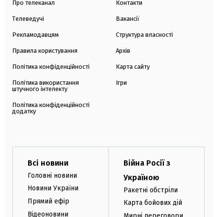
Про телеканал
Контакти
Телеведучі
Вакансії
Рекламодавцям
Структура власності
Правила користування
Архів
Політика конфіденційності
Карта сайту
Політика використання
Ігри
штучного інтелекту
Політика конфіденційності
додатку
Всі новини
Війна Росії з
Головні новини
Україною
Новини України
Ракетні обстріли
Прямий ефір
Карта бойових дій
Відеоновини
Мирні переговори