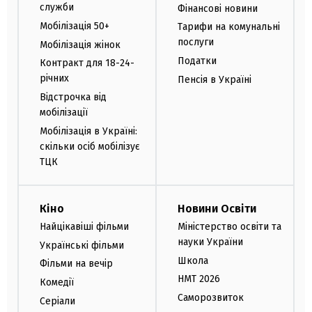
служби
Фінансові новини
Мобілізація 50+
Тарифи на комунальні
послуги
Мобілізація жінок
Податки
Контракт для 18-24-
річних
Пенсія в Україні
Відстрочка від
мобілізації
Мобілізація в Україні:
скільки осіб мобілізує
ТЦК
Кіно
Новини Освіти
Найцікавіші фільми
Міністерство освіти та
науки України
Українські фільми
Школа
Фільми на вечір
НМТ 2026
Комедії
Саморозвиток
Серіали