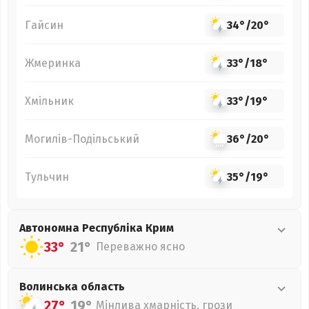
Гайсин
34°
/
20°
Жмеринка
33°
/
18°
Хмільник
33°
/
19°
Могилів-Подільський
36°
/
20°
Тульчин
35°
/
19°
Автономна Республіка Крим
33°
21°
Переважно ясно
Волинська
область
27°
19°
Мінлива хмарність, грози