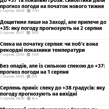
До +37 та локальні грози: синоптики дали
прогноз погоди на початок нового тижня
2 серпня,
08:00
1793
Дощитиме лише на Заході, але припече до
+35: яку погоду прогнозують на 2 серпня
2 серпня,
06:57
2693
Спека на початку серпня: чи поб'є вона
рекордні показники температури
1 серпня,
20:00
1539
Без опадів, але із сильною спекою до +37:
прогноз погоди на 1 серпня
1 серпня,
09:05
656
Серпень приніс спеку до +38 градусів: яку
погоду прогнозують на вихідні
1 серпня,
08:00
844