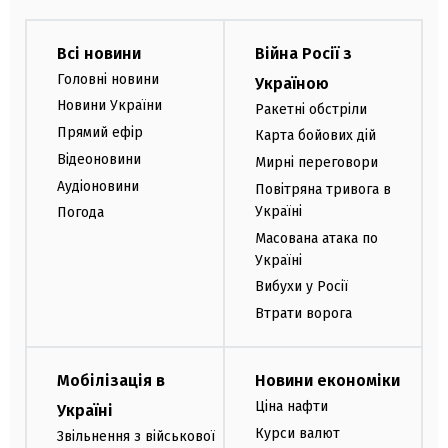
Всі новини
Війна Росії з
Головні новини
Україною
Новини України
Ракетні обстріли
Прямий ефір
Карта бойових дій
Відеоновини
Мирні переговори
Аудіоновини
Повітряна тривога в
Україні
Погода
Масована атака по
Україні
Вибухи у Росії
Втрати ворога
Мобілізація в
Новини економіки
Ціна нафти
Україні
Курси валют
Звільнення з військової