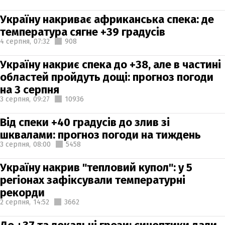
Україну накриває африканська спека: де
температура сягне +39 градусів
4 серпня,
07:32
908
Україну накриє спека до +38, але в частині
областей пройдуть дощі: прогноз погоди
на 3 серпня
3 серпня,
09:27
10936
Від спеки +40 градусів до злив зі
шквалами: прогноз погоди на тиждень
3 серпня,
08:00
5458
Україну накрив "тепловий купол": у 5
регіонах зафіксували температурні
рекорди
2 серпня,
14:52
3662