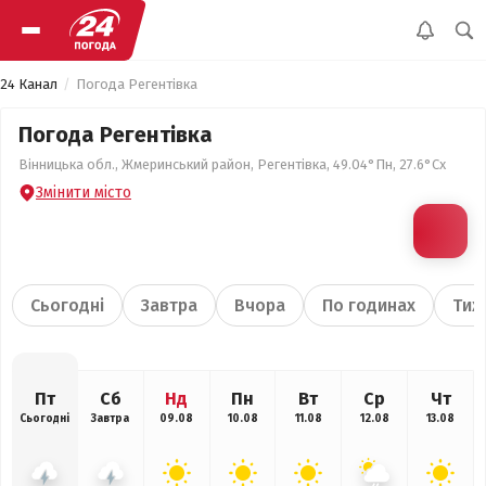
24 Канал
Погода Регентівка
Погода Регентівка
Вінницька обл., Жмеринський район, Регентівка, 49.04°Пн, 27.6°Сх
Змінити місто
Сьогодні
Завтра
Вчора
По годинах
Тиж
Пт
Сб
Нд
Пн
Вт
Ср
Чт
Сьогодні
Завтра
09.08
10.08
11.08
12.08
13.08