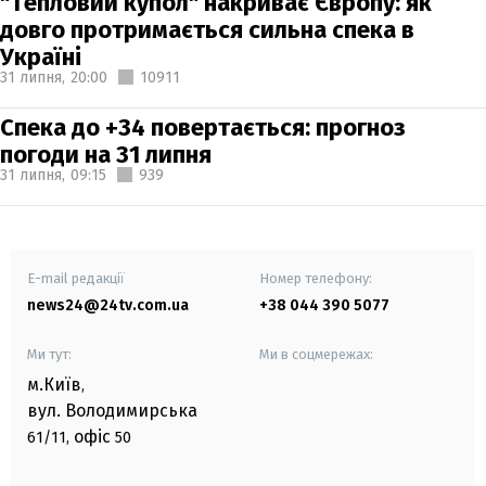
"Тепловий купол" накриває Європу: як
довго протримається сильна спека в
Україні
31 липня,
20:00
10911
Спека до +34 повертається: прогноз
погоди на 31 липня
31 липня,
09:15
939
E-mail редакції
Номер телефону:
news24@24tv.com.ua
+38 044 390 5077
Ми тут:
Ми в соцмережах:
м.Київ
,
вул. Володимирська
офіс
61/11,
50