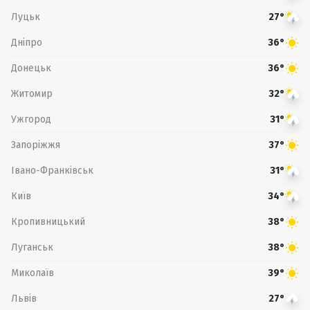
Луцьк
27°
Дніпро
36°
Донецьк
36°
Житомир
32°
Ужгород
31°
Запоріжжя
37°
Івано-Франківськ
31°
Київ
34°
Кропивницький
38°
Луганськ
38°
Миколаїв
39°
Львів
27°