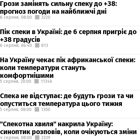
Грози замінять сильну спеку до +38:
прогноз погоди на найближчі дні
6 серпня,
08:00
3220
Пік спеки в Україні: де 6 серпня пригріє до
+38 градусів
6 серпня,
06:40
813
На Україну чекає пік африканської спеки:
коли температури стануть
комфортнішими
5 серпня,
20:00
11346
Спека не відступає: де будуть грози та чи
опуститься температура цього тижня
5 серпня,
08:00
1300
"Спекотна хвиля" накрила Україну:
синоптик розповів, коли очікуються зміни
4 серпня,
08:00
2339