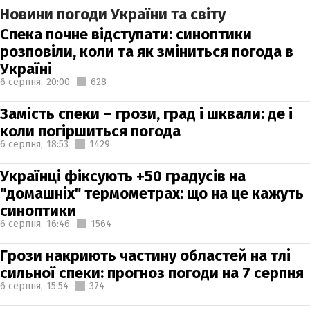
Новини погоди України та світу
Спека почне відступати: синоптики
розповіли, коли та як зміниться погода в
Україні
6 серпня,
20:00
628
Замість спеки – грози, град і шквали: де і
коли погіршиться погода
6 серпня,
18:53
1429
Українці фіксують +50 градусів на
"домашніх" термометрах: що на це кажуть
синоптики
6 серпня,
16:46
1564
Грози накриють частину областей на тлі
сильної спеки: прогноз погоди на 7 серпня
6 серпня,
15:54
374