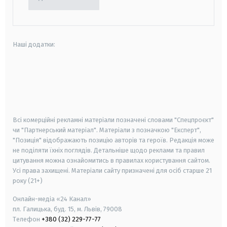
Наші додатки:
android
apple
smart tv
samsung smart tv
Всі комерційні рекламні матеріали позначені словами "Спецпроєкт"
чи "Партнерський матеріал". Матеріали з позначкою "Експерт",
"Позиція" відображають позицію авторів та героїв. Редакція може
не поділяти їхніх поглядів. Детальніше щодо реклами та правил
цитування можна ознайомитись в правилах користування сайтом.
Усі права захищені.
Матеріали сайту призначені для осіб старше
21
року (21+)
Онлайн-медіа «24 Канал»
пл. Галицька, буд. 15, м. Львів, 79008
Телефон
+380 (32) 229-77-77