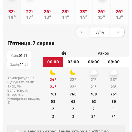
32°
27°
26°
28°
33°
26°
26°
19°
17°
13°
11°
14°
15°
13°
7
/14
П'ятниця, 7 серпня
Ніч
Ранок
Схід:
05:51
00:00
03:00
06:00
09:00
1
Захід:
20:41
Температура С°
24°
22°
21°
23°
Відчувається як
Тиск, мм
24°
22°
21°
23°
Вологість, %
761
760
760
761
Вітер, м/с
Ймовірність опадів,
58
63
63
80
%
2
2
2
1
2
2
24
74
До вечора хмарно. Температура від +19°C до