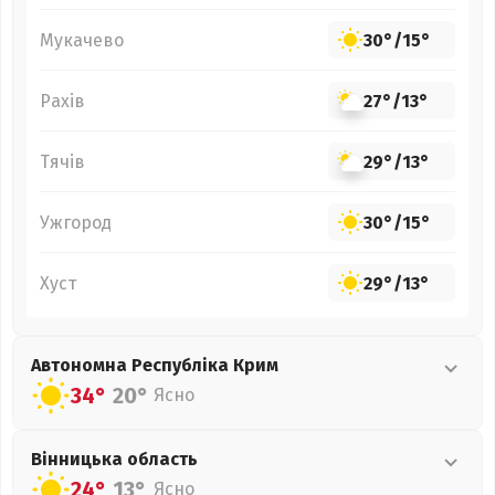
Мукачево
30°
/
15°
Рахів
27°
/
13°
Тячів
29°
/
13°
Ужгород
30°
/
15°
Хуст
29°
/
13°
Автономна Республіка Крим
34°
20°
Ясно
Вінницька
область
24°
13°
Ясно