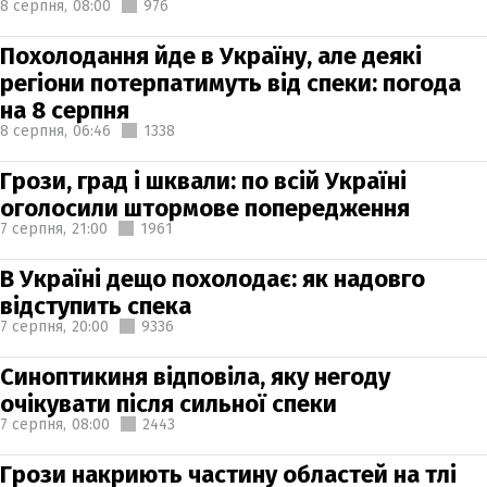
8 серпня,
08:00
976
Похолодання йде в Україну, але деякі
регіони потерпатимуть від спеки: погода
на 8 серпня
8 серпня,
06:46
1338
Грози, град і шквали: по всій Україні
оголосили штормове попередження
7 серпня,
21:00
1961
В Україні дещо похолодає: як надовго
відступить спека
7 серпня,
20:00
9336
Синоптикиня відповіла, яку негоду
очікувати після сильної спеки
7 серпня,
08:00
2443
Грози накриють частину областей на тлі