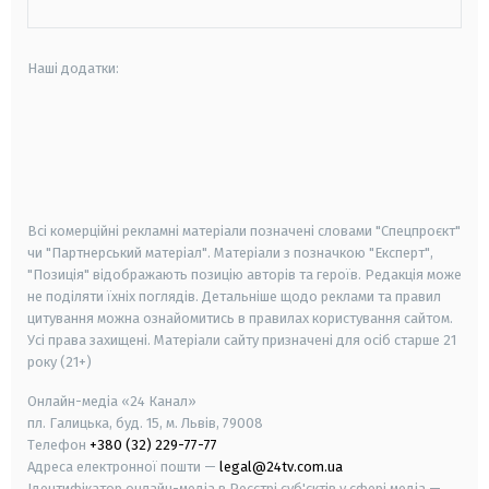
Наші додатки:
android
apple
smart tv
samsung smart tv
Всі комерційні рекламні матеріали позначені словами "Спецпроєкт"
чи "Партнерський матеріал". Матеріали з позначкою "Експерт",
"Позиція" відображають позицію авторів та героїв. Редакція може
не поділяти їхніх поглядів. Детальніше щодо реклами та правил
цитування можна ознайомитись в правилах користування сайтом.
Усі права захищені.
Матеріали сайту призначені для осіб старше
21
року (21+)
Онлайн-медіа «24 Канал»
пл. Галицька, буд. 15, м. Львів, 79008
Телефон
+380 (32) 229-77-77
Адреса електронної пошти —
legal@24tv.com.ua
Ідентифікатор онлайн-медіа в Реєстрі суб'єктів у сфері медіа —