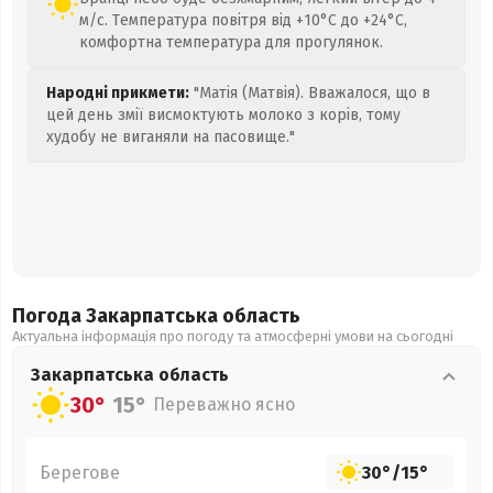
м/с. Температура повітря від +10°C до +24°C,
комфортна температура для прогулянок.
Народні прикмети:
"Матія (Матвія). Вважалося, що в
цей день змії висмоктують молоко з корів, тому
худобу не виганяли на пасовище."
Погода Закарпатська
область
Актуальна інформація про погоду та атмосферні умови на сьогодні
Закарпатська
область
30°
15°
Переважно ясно
Берегове
30°
/
15°