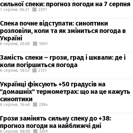
сильної спеки: прогноз погоди на 7 серпня
7 серпня,
06:21
2397
Спека почне відступати: синоптики
розповіли, коли та як зміниться погода в
Україні
6 серпня,
20:00
1061
Замість спеки – грози, град і шквали: де і
коли погіршиться погода
6 серпня,
18:53
2131
Українці фіксують +50 градусів на
"домашніх" термометрах: що на це кажуть
синоптики
6 серпня,
16:46
2384
Грози замінять сильну спеку до +38:
прогноз погоди на найближчі дні
6 серпня,
08:00
3359