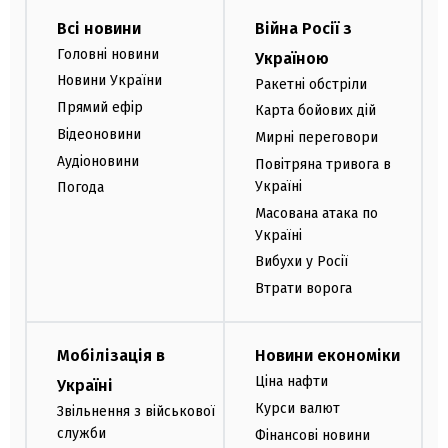
Всі новини
Війна Росії з
Головні новини
Україною
Новини України
Ракетні обстріли
Прямий ефір
Карта бойових дій
Відеоновини
Мирні переговори
Аудіоновини
Повітряна тривога в
Україні
Погода
Масована атака по
Україні
Вибухи у Росії
Втрати ворога
Мобілізація в
Новини економіки
Ціна нафти
Україні
Курси валют
Звільнення з військової
служби
Фінансові новини