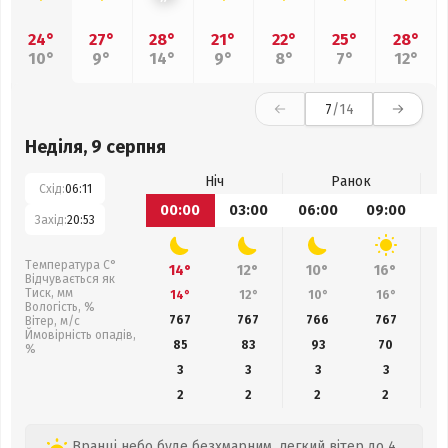
24°
27°
28°
21°
22°
25°
28°
10°
9°
14°
9°
8°
7°
12°
7
/14
Неділя, 9 серпня
Ніч
Ранок
Схід:
06:11
00:00
03:00
06:00
09:00
1
Захід:
20:53
Температура С°
14°
12°
10°
16°
Відчувається як
Тиск, мм
14°
12°
10°
16°
Вологість, %
767
767
766
767
Вітер, м/с
Ймовірність опадів,
85
83
93
70
%
3
3
3
3
2
2
2
2
Вранці небо буде безхмарним, легкий вітер до 4