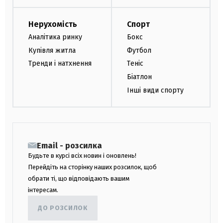
Нерухомість
Спорт
Аналітика ринку
Бокс
Купівля житла
Футбол
Тренди і натхнення
Теніс
Біатлон
Інші види спорту
Email - розсилка
Будьте в курсі всіх новин і оновлень!
Перейдіть на сторінку наших розсилок, щоб
обрати ті, що відповідають вашим
інтересам.
ДО РОЗСИЛОК