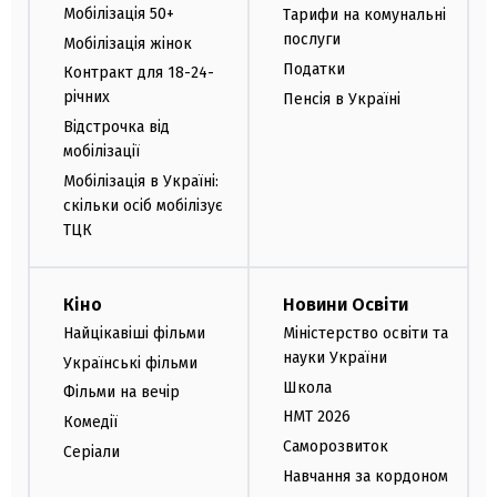
Мобілізація 50+
Тарифи на комунальні
послуги
Мобілізація жінок
Податки
Контракт для 18-24-
річних
Пенсія в Україні
Відстрочка від
мобілізації
Мобілізація в Україні:
скільки осіб мобілізує
ТЦК
Кіно
Новини Освіти
Найцікавіші фільми
Міністерство освіти та
науки України
Українські фільми
Школа
Фільми на вечір
НМТ 2026
Комедії
Саморозвиток
Серіали
Навчання за кордоном