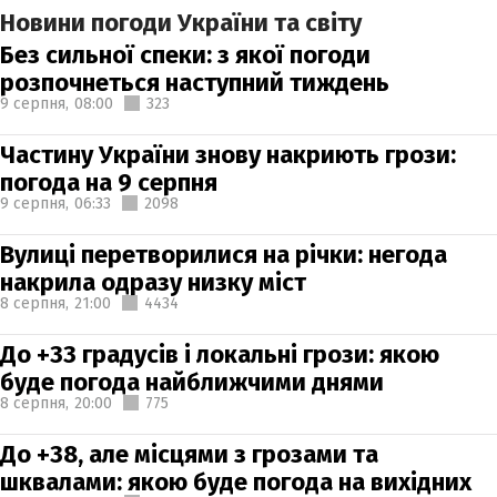
Новини погоди України та світу
Без сильної спеки: з якої погоди
розпочнеться наступний тиждень
9 серпня,
08:00
323
Частину України знову накриють грози:
погода на 9 серпня
9 серпня,
06:33
2098
Вулиці перетворилися на річки: негода
накрила одразу низку міст
8 серпня,
21:00
4434
До +33 градусів і локальні грози: якою
буде погода найближчими днями
8 серпня,
20:00
775
До +38, але місцями з грозами та
шквалами: якою буде погода на вихідних