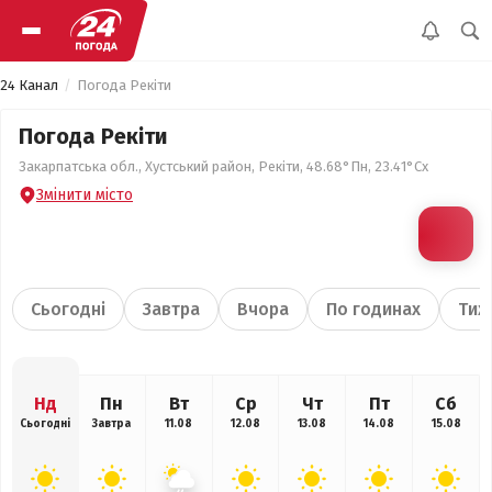
24 Канал
Погода Рекіти
Погода Рекіти
Закарпатська обл., Хустський район, Рекіти, 48.68°Пн, 23.41°Сх
Змінити місто
Сьогодні
Завтра
Вчора
По годинах
Тиж
Нд
Пн
Вт
Ср
Чт
Пт
Сб
Сьогодні
Завтра
11.08
12.08
13.08
14.08
15.08