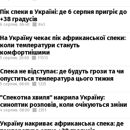
Пік спеки в Україні: де 6 серпня пригріє до
+38 градусів
6 серпня,
06:40
843
На Україну чекає пік африканської спеки:
коли температури стануть
комфортнішими
5 серпня,
20:00
11513
Спека не відступає: де будуть грози та чи
опуститься температура цього тижня
5 серпня,
08:00
1325
"Спекотна хвиля" накрила Україну:
синоптик розповів, коли очікуються зміни
4 серпня,
08:00
2351
Україну накриває африканська спека: де