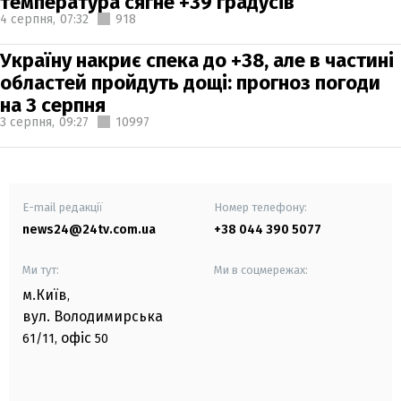
температура сягне +39 градусів
4 серпня,
07:32
918
Україну накриє спека до +38, але в частині
областей пройдуть дощі: прогноз погоди
на 3 серпня
3 серпня,
09:27
10997
E-mail редакції
Номер телефону:
news24@24tv.com.ua
+38 044 390 5077
Ми тут:
Ми в соцмережах:
м.Київ
,
вул. Володимирська
офіс
61/11,
50