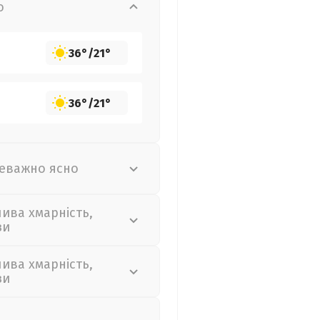
о
36°
/
21°
36°
/
21°
еважно ясно
лива хмарність,
зи
лива хмарність,
зи