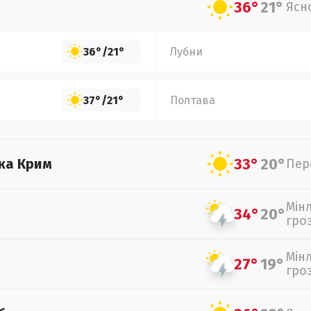
36°
21°
Ясн
36°
/
21°
Лубни
37°
/
21°
Полтава
33°
20°
ка Крим
Пер
Мін
34°
20°
гро
Мін
27°
19°
гро