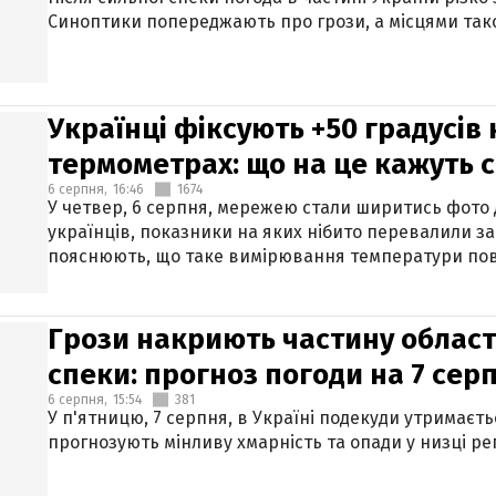
Синоптики попереджають про грози, а місцями тако
Українці фіксують +50 градусів
термометрах: що на це кажуть 
6 серпня,
16:46
1674
У четвер, 6 серпня, мережею стали ширитись фото
українців, показники на яких нібито перевалили за
пояснюють, що таке вимірювання температури пов
Грози накриють частину областе
спеки: прогноз погоди на 7 сер
6 серпня,
15:54
381
У п'ятницю, 7 серпня, в Україні подекуди утримаєт
прогнозують мінливу хмарність та опади у низці рег