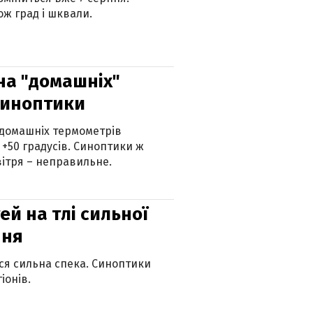
ж град і шквали.
 на "домашніх"
синоптики
 домашніх термометрів
 +50 градусів. Синоптики ж
ітря – неправильне.
й на тлі сильної
пня
ься сильна спека. Синоптики
іонів.