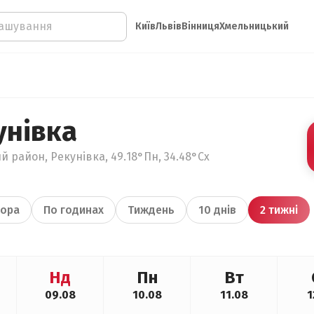
Київ
Львів
Вінниця
Хмельницький
унівка
й район, Рекунівка, 49.18°Пн, 34.48°Сх
ора
По годинах
Тиждень
10 днів
2 тижні
Нд
Пн
Вт
09.08
10.08
11.08
1