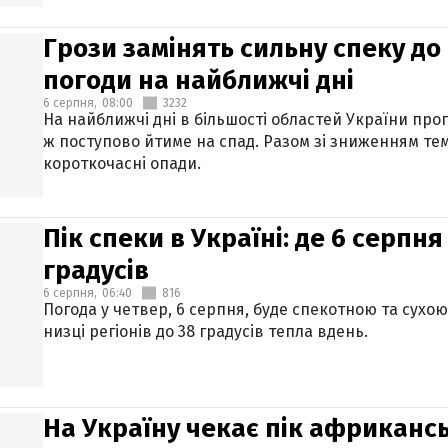
Грози замінять сильну спеку до 
погоди на найближчі дні
6 серпня,
08:00
3232
На найближчі дні в більшості областей України про
ж поступово йтиме на спад. Разом зі зниженням те
короткочасні опади.
Пік спеки в Україні: де 6 серпня
градусів
6 серпня,
06:40
816
Погода у четвер, 6 серпня, буде спекотною та сухо
низці регіонів до 38 градусів тепла вдень.
На Україну чекає пік африкансь