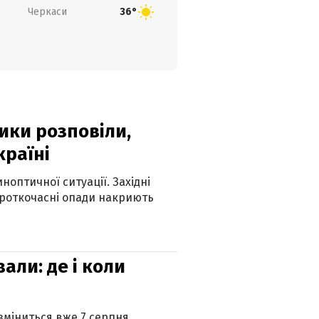
Черкаси
36°
ики розповіли,
країні
оптичної ситуації. Західні
ороткочасні опади накриють
вали: де і коли
 зміниться вже 7 серпня.