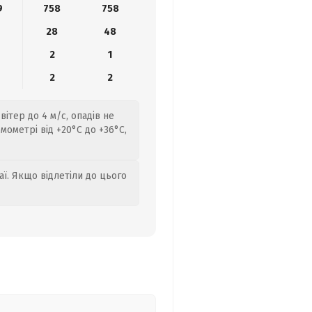
9
758
758
28
48
2
1
2
2
ітер до 4 м/с, опадів не
ометрі від +20°C до +36°C,
аї. Якщо відлетіли до цього