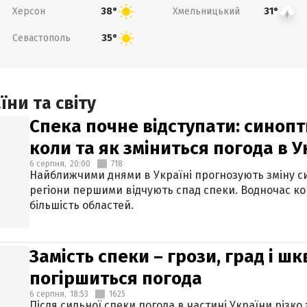
Херсон
Хмельницький
38°
31°
Севастополь
35°
ни та світу
Спека почне відступати: синопт
коли та як зміниться погода в У
6 серпня,
20:00
718
Найближчими днями в Україні прогнозують зміну син
регіони першими відчують спад спеки. Водночас к
більшість областей.
Замість спеки – грози, град і шк
погіршиться погода
6 серпня,
18:53
1625
Після сильної спеки погода в частині України різко