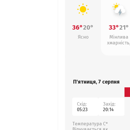
36°
20°
33°
21°
Ясно
Мінлива
хмарність
грози
П'ятниця, 7 серпня
Схід:
Захід:
05:23
20:14
Температура С°
Відчувається як