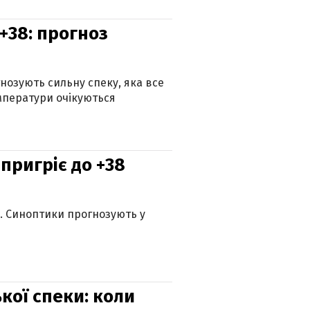
+38: прогноз
гнозують сильну спеку, яка все
мператури очікуються
 пригріє до +38
ю. Синоптики прогнозують у
кої спеки: коли