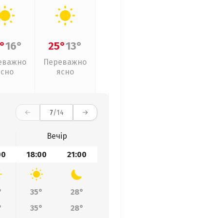
°
16°
25°
13°
еважно
Переважно
ясно
ясно
7
/14
Вечір
00
18:00
21:00
°
35°
28°
°
35°
28°