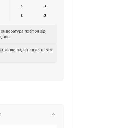
5
3
2
2
 Температура повітря від
одини.
аї. Якщо відлетіли до цього
о