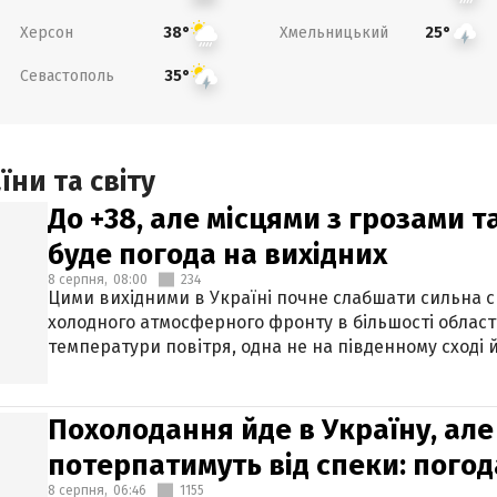
Херсон
Хмельницький
38°
25°
Севастополь
35°
ни та світу
До +38, але місцями з грозами 
буде погода на вихідних
8 серпня,
08:00
234
Цими вихідними в Україні почне слабшати сильна 
холодного атмосферного фронту в більшості област
температури повітря, одна не на південному сході й
Похолодання йде в Україну, але
потерпатимуть від спеки: погод
8 серпня,
06:46
1155