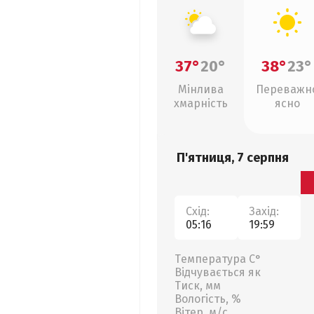
37°
20°
38°
23°
Мінлива
Переважн
хмарність
ясно
П'ятниця, 7 серпня
Схід:
Захід:
05:16
19:59
Температура С°
Відчувається як
Тиск, мм
Вологість, %
Вітер, м/с