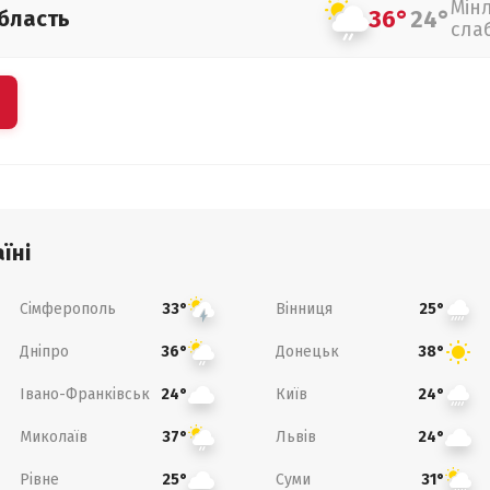
Мін
36°
24°
бласть
сла
їні
Сімферополь
Вінниця
33°
25°
Дніпро
Донецьк
36°
38°
Івано-Франківськ
Київ
24°
24°
Миколаїв
Львів
37°
24°
Рівне
Суми
25°
31°