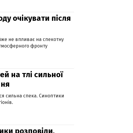
оду очікувати після
айже не впливає на спекотну
атмосферного фронту
й на тлі сильної
пня
ься сильна спека. Синоптики
іонів.
ики розповіли,