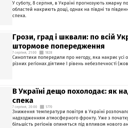
У суботу, 8 серпня, в Україні прогнозують хмарну п
областей накриють дощі, однак на півдні та півден
спека.
Грози, град і шквали: по всій У
штормове попередження
7 серпня,
21:00
1828
Синоптики попередили про негоду, яка накриє усі об
різних регіонах діятиме І рівень небезпечності (жов
В Україні дещо похолодає: як н
спека
7 серпня,
20:00
5770
Зниження температури повітря в Україні розпочалос
надходженням атмосферного фронту. Уже з початку
більшість регіонів опиняться під впливом нового а