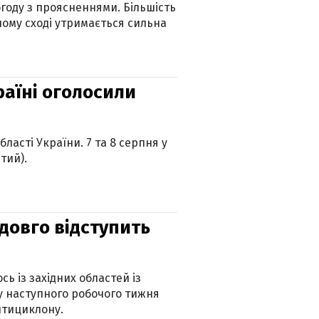
огоду з проясненнями. Більшість
ному сході утримається сильна
країні оголосили
ласті України. 7 та 8 серпня у
тий).
адовго відступить
ь із західних областей із
 наступного робочого тижня
нтициклону.