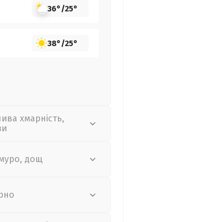
36°
/
25°
38°
/
25°
лива хмарність,
зи
муро, дощ
рно