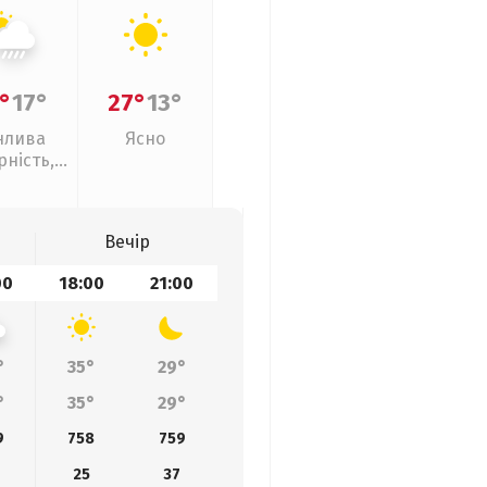
°
17°
27°
13°
нлива
Ясно
рність,
ливи
Вечір
00
18:00
21:00
°
35°
29°
°
35°
29°
9
758
759
25
37