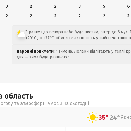
0
2
2
3
5
6
2
2
2
2
2
2
З ранку і до вечора небо буде чистим, вітер до 6 м/с.
+20°C до +37°C, обмежте активність у найспекотніші г
Народні прикмети:
"Пимена. Лелеки відлітають у теплі кр
дня — зима буде ранньою."
ка
область
огоду та атмосферні умови на сьогодні
35°
24°
Ясн