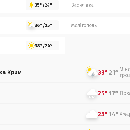
35°
/
24°
Василівка
36°
/
25°
Мелітополь
38°
/
24°
Мін
33°
21°
ка Крим
гро
25°
17°
Пох
25°
14°
Хма