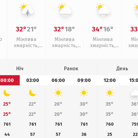
32°
21°
32°
18°
34°
16°
33
о
Мінлива
Мінлива
Мінлива
Мі
хмарність,
хмарність,
хмарність,
хма
грози
зливи
слабкий дощ
з
Ніч
Ранок
День
00:00
03:00
06:00
09:00
12:00
15:
25°
22°
20°
30°
35°
36
25°
22°
20°
30°
35°
36
761
761
761
761
760
75
44
57
57
36
25
22