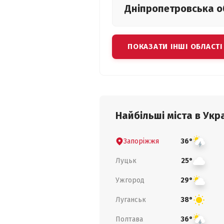
Дніпропетровська
о
ПОКАЗАТИ ІНШІ ОБЛАСТІ
Найбільші міста в Укра
Запоріжжя
36°
Луцьк
25°
Ужгород
29°
Луганськ
38°
Полтава
36°