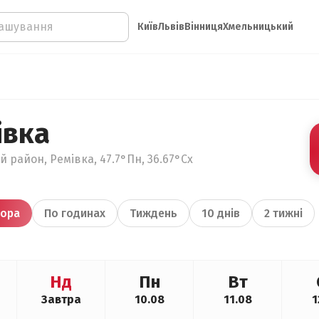
Київ
Львів
Вінниця
Хмельницький
івка
й район, Ремівка, 47.7°Пн, 36.67°Сх
ора
По годинах
Тиждень
10 днів
2 тижні
Нд
Пн
Вт
Завтра
10.08
11.08
1