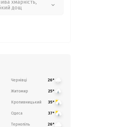
лива хмарність,
бкий дощ
Чернівці
26°
Житомир
25°
Кропивницький
35°
Одеса
37°
Тернопіль
26°