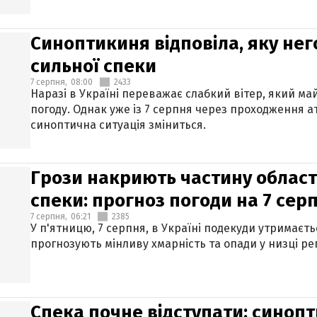
Синоптикиня відповіла, яку нег
сильної спеки
7 серпня,
08:00
2433
Наразі в Україні переважає слабкий вітер, який м
погоду. Однак уже із 7 серпня через проходження 
синоптична ситуація зміниться.
Грози накриють частину областе
спеки: прогноз погоди на 7 сер
7 серпня,
06:21
2385
У п'ятницю, 7 серпня, в Україні подекуди утримаєт
прогнозують мінливу хмарність та опади у низці рег
Спека почне відступати: синопт